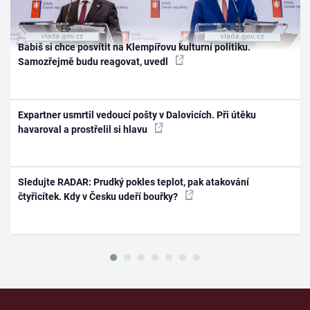
Babiš si chce posvítit na Klempířovu kulturní politiku.
Samozřejmě budu reagovat, uvedl
Expartner usmrtil vedoucí pošty v Dalovicích. Při útěku
havaroval a prostřelil si hlavu
Sledujte RADAR: Prudký pokles teplot, pak atakování
čtyřicítek. Kdy v Česku udeří bouřky?