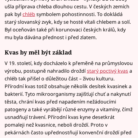
ušla příprava chleba dlouhou cestu. V českých zemích
pak byl
chléb
symbolem pohostinnosti. To dokládá
starý slovanský zvyk, kdy se hosté vítali chlebem a solí.
Byl oceňován také při korunovaci českých králů, kdy
mu byla dávána přednost i před zlatem.
Kvas by měl být základ
V 19. století, kdy docházelo k přeměně na průmyslovou
výrobu, postupně nahradilo droždí
starý poctivý kvas
a
chléb tak přišel o důležitou část – živou kulturu.
Přírodní kvas totiž obsahuje několik desítek kvasinek a
bakterií. Tyto mikroorganismy zajišťují chuť a nakynutí
těsta, chrání kvas před napadením nežádoucími
patogeny a také vyrábějí různé enzymy a vitamíny, čímž
usnadňují trávení. Přírodní kvas kyne desetkrát
pomaleji než kvasnice, neboli droždí. Proto v
pekárnách často upřednostňují konvenční droždí před