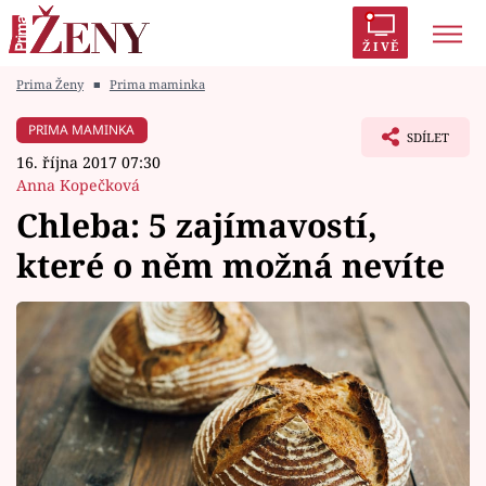
ŽIVĚ
Prima Ženy
■
Prima maminka
Trendy:
Polabí
Inspekce
Prostřeno!
AYTO?
PRIMA MAMINKA
SDÍLET
Módní alarm
Zrádci
Proměny
16. října 2017 07:30
Anna Kopečková
Chleba: 5 zajímavostí,
které o něm možná nevíte
Témata
Celebrity
Vztahy
Seriály