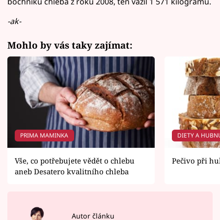
bochníku chleba z roku 2008, ten vážil 1 571 kilogramů.
-ak-
Mohlo by vás taky zajímat:
PRIMA MAMINKA
DIETY A HUBN
Vše, co potřebujete vědět o chlebu
Pečivo při hu
aneb Desatero kvalitního chleba
Autor článku