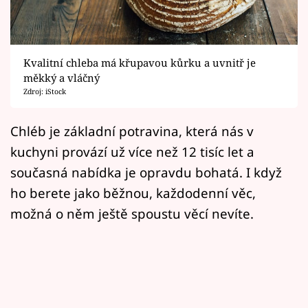
Horoskopy
Sledujte prima+
Kvalitní chleba má křupavou kůrku a uvnitř je
Filmový festival Karlovy Vary
měkký a vláčný
Zdroj: iStock
Pořady
Chléb je základní potravina, která nás v
Mámy sobě
kuchyni provází už více než 12 tisíc let a
současná nabídka je opravdu bohatá. I když
Přihlášení
ho berete jako běžnou, každodenní věc,
možná o něm ještě spoustu věcí nevíte.
Sledujte nás