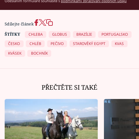
Odesláním formuláře souhlasíte s
podmínkami zpracování osobních údajů
Sdílejte článek
ŠTÍTKY
CHLEBA
GLOBUS
BRAZÍLIE
PORTUGALSKO
ČESKO
CHLÉB
PEČIVO
STAROVĚKÝ EGYPT
KVAS
KVÁSEK
BOCHNÍK
PŘEČTĚTE SI TAKÉ