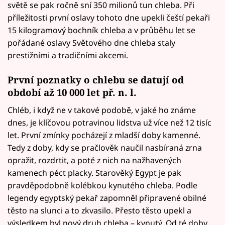
světě se pak ročně sní 350 milionů tun chleba. Při
příležitosti první oslavy tohoto dne upekli čeští pekaři
15 kilogramový bochník chleba a v průběhu let se
pořádané oslavy Světového dne chleba staly
prestižními a tradičními akcemi.
První poznatky o chlebu se datují od
období až 10 000 let př. n. l.
Chléb, i když ne v takové podobě, v jaké ho známe
dnes, je klíčovou potravinou lidstva už více než 12 tisíc
let. První zmínky pocházejí z mladší doby kamenné.
Tedy z doby, kdy se pračlověk naučil nasbíraná zrna
opražit, rozdrtit, a poté z nich na nažhavených
kamenech péct placky. Starověký Egypt je pak
pravděpodobně kolébkou kynutého chleba. Podle
legendy egyptský pekař zapomněl připravené obilné
těsto na slunci a to zkvasilo. Přesto těsto upekl a
výsledkem byl nový druh chleba – kynutý. Od té doby