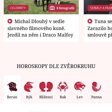
CELEBRITY
SERIÁLY A FIL
8 fotografií
Michal Dlouhý v sedle
Tuna se chtěl vrátit domů.
slavného filmového koně.
Zarazilo ho
Jezdil na něm i Draco Malfoy
smlouvě př
zemřít
HOROSKOPY DLE ZVĚROKRUHU
Beran
Býk
Blíženci
Rak
Lev
Panna
V