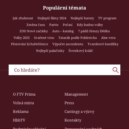
Populární témata
Jak zhubnout
Nejlepší filmy 2024
Nejlepší horory
TV program
Změna času
Partie
Počasí
Kdy budou volby
ZOO Nové začátky
Auto – katalog
7 pádů Honzy Dědka
Volby 2025
Svařené víno
Tatarák podle Pohlreicha
Aloe vera
Pěstování lichořeřišnice
Výpočet ascendentu
Tvarohové knedlíky
Nejlepší palačinky
Švestkový koláč
O FTV Prima
Management
Volná místa
Press
Reklama
Castingy a výzvy
HbbTV
Kontakty
Podmínky užívání
Zpracování osobních