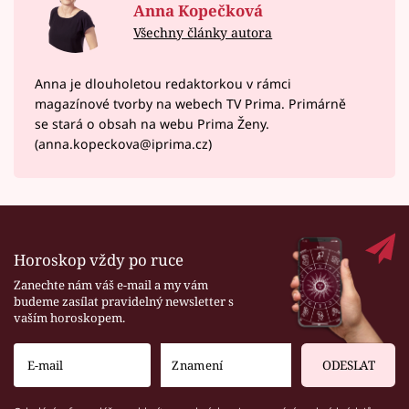
Anna Kopečková
Všechny články autora
Anna je dlouholetou redaktorkou v rámci
magazínové tvorby na webech TV Prima. Primárně
se stará o obsah na webu Prima Ženy.
(anna.kopeckova@iprima.cz)
Horoskop vždy po ruce
Zanechte nám váš e-mail a my vám
budeme zasílat pravidelný newsletter s
vaším horoskopem.
ODESLAT