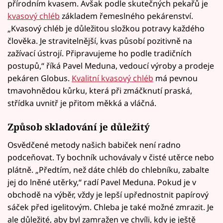
přírodním kvasem. Avšak podle skutečných pekařů je
kvasový chléb
základem řemeslného pekárenství.
„Kvasový chléb je důležitou složkou potravy každého
člověka. Je stravitelnější, kvas působí pozitivně na
zažívací ústrojí. Připravujeme ho podle tradičních
postupů,“ říká Pavel Meduna, vedoucí výroby a prodeje
pekáren Globus.
Kvalitní kvasový chléb
má pevnou
tmavohnědou kůrku, která při zmáčknutí praská,
střídka uvnitř je přitom měkká a vláčná.
Způsob skladování je důležitý
Osvědčené metody našich babiček není radno
podceňovat. Ty bochník uchovávaly v čisté utěrce nebo
plátně. „Předtím, než dáte chléb do chlebníku, zabalte
jej do lněné utěrky,“ radí Pavel Meduna. Pokud je v
obchodě na výběr, vždy je lepší upřednostnit papírový
sáček před igelitovým. Chleba je také možné zmrazit. Je
ale důležité, aby byl zamražen ve chvíli, kdy je ještě