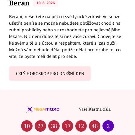
Beran
10. 8. 2026
Berani, nešetřete na péči o své fyzické zdraví. Ve snaze
ušetřit peníze se možná nebudete obtěžovat chodit na
zubní prohlídky nebo se rozhodnete pro nejlevnějšího
lékaře. Nic není důležitější než vaše zdraví. Chovejte se
ke svému tělu s úctou a respektem, které si zaslouží.
Možná vám nebude dělat potíže dělat pro druhé to, co
víte, že byste měli dělat pro sebe.
CELÝ HOROSKOP PRO DNEŠNÍ DEN
Vaše šťastná čísla
10
27
38
17
12
46
2