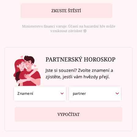
ZKUSTE ŠTĚSTÍ
Ministerstvo financí varuje: Účastí na hazardní hře může
vzniknout závislost ⑱
PARTNERSKÝ HOROSKOP
Jste si souzení? Zvolte znamení a
zjistěte, jestli vám hvězdy přejí.
VYPOČÍTAT