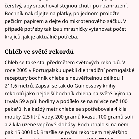
čerstvý, aby si zachoval stejnou chuť i po rozmrazení.
Bochník nakrájejte na plátky, po jednom proložte
pečícím papírem a dejte do mikrotenového sáčku. V
případě potřeby tak lze z mrazničky vytahovat počet
krajíců, jak je aktuálně potřeba.
Chléb ve světě rekordů
Chléb se také stal předmětem světových rekordů. V
roce 2005 v Portugalsku upekli dle tradiční portugalské
receptury bochník chleba s neuvěřitelnou délkou 1
211,6 metrů. Zapsal se tak do Guinessovy knihy
rekordů jako nejdelší bochník chleba na světě. Výroba
trvala 59 a půl hodiny a podílelo se na ní více než 100
pekařů. Na každý metr chleba se spotřebovala 4 kila
mouky, 2,5 litrů vody, 200 gramů kvasu, 100 gramů soli
a 2 kila uzené vepřové klobásy. Pochutnalo si na něm
pak 15 000 lidí. Brazílie se pyšní rekordem největšího