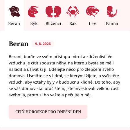
Beran
Býk
Blíženci
Rak
Lev
Panna
V
Beran
9. 8. 2026
Berani, buďte ve svém přístupu mírní a zdrženliví. Ve
vzduchu je cítit spousta něhy, na kterou byste se měli
naladit a užívat si ji. Udělejte něco pro zlepšení svého
domova. Usmiřte se s lidmi, se kterými žijete, a vyčistěte
vzduch, aby vztahy byly v budoucnu klidné. Do toho, aby
se váš domov stal útočištěm, jste investovali velkou část
svého já, proto si ho važte a pečujte o něj.
CELÝ HOROSKOP PRO DNEŠNÍ DEN