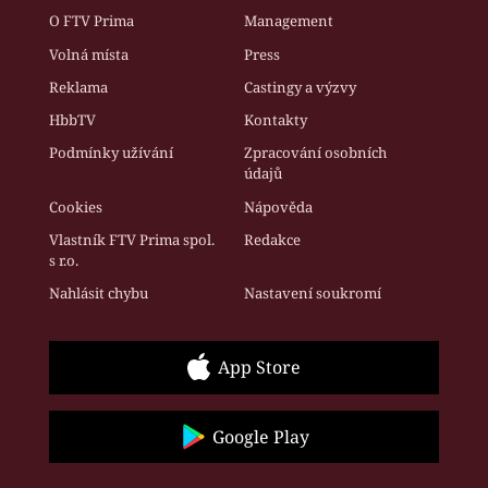
O FTV Prima
Management
Volná místa
Press
Reklama
Castingy a výzvy
HbbTV
Kontakty
Podmínky užívání
Zpracování osobních
údajů
Cookies
Nápověda
Vlastník FTV Prima spol.
Redakce
s r.o.
Nahlásit chybu
Nastavení soukromí
App Store
Google Play