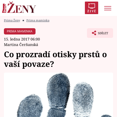
ŽIVĚ
Prima Ženy
■
Prima maminka
Trendy:
Polabí
Inspekce
Prostřeno!
AYTO?
PRIMA MAMINKA
SDÍLET
Módní alarm
Zrádci
Proměny
15. ledna 2017 06:00
Martina Čerňanská
Co prozradí otisky prstů o
vaší povaze?
Témata
Celebrity
Vztahy
Seriály