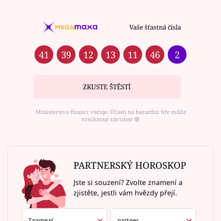
Vaše šťastná čísla
41
39
12
13
11
46
2
ZKUSTE ŠTĚSTÍ
Ministerstvo financí varuje: Účastí na hazardní hře může
vzniknout závislost ⑱
PARTNERSKÝ HOROSKOP
Jste si souzení? Zvolte znamení a
zjistěte, jestli vám hvězdy přejí.