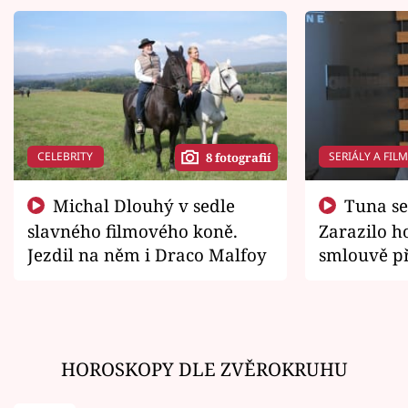
CELEBRITY
SERIÁLY A FIL
8 fotografií
Michal Dlouhý v sedle
Tuna se chtěl vrátit domů.
slavného filmového koně.
Zarazilo ho
Jezdil na něm i Draco Malfoy
smlouvě př
zemřít
HOROSKOPY DLE ZVĚROKRUHU