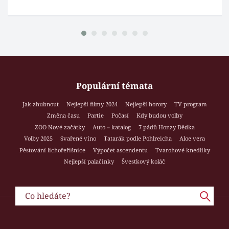
Populární témata
Jak zhubnout
Nejlepší filmy 2024
Nejlepší horory
TV program
Změna času
Partie
Počasí
Kdy budou volby
ZOO Nové začátky
Auto – katalog
7 pádů Honzy Dědka
Volby 2025
Svařené víno
Tatarák podle Pohlreicha
Aloe vera
Pěstování lichořeřišnice
Výpočet ascendentu
Tvarohové knedlíky
Nejlepší palačinky
Švestkový koláč