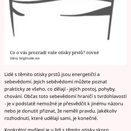
Co o vás prozradí vaše otisky prstů? rovné
Zdroj: brightside.me
Lidé s těmito otisky prstů jsou energetičtí a
sebevědomí. Jejich seběvědomí můžete poznat
prakticky ze všeho, co dělají - jejich postoj, pohyby,
chování. Občas toto sebevědomí hraničí s tvrdohlavostí
- je v podstatě nemožné je přesvědčit k jinému názoru
nebo je donutit přiznat, že neměli pravdu. Jakékoliv
rozhodnutí, které udělají sami, je konečné.
Konkrétní myšlení je u lidí s těmito otisky skoro