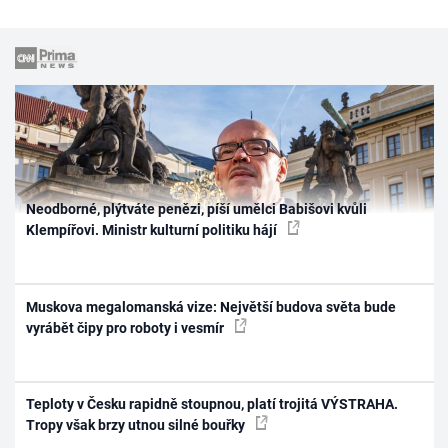
Neodborné, plýtváte penězi, píší umělci Babišovi kvůli
Klempířovi. Ministr kulturní politiku hájí
Muskova megalomanská vize: Největší budova světa bude
vyrábět čipy pro roboty i vesmír
Teploty v Česku rapidně stoupnou, platí trojitá VÝSTRAHA.
Tropy však brzy utnou silné bouřky