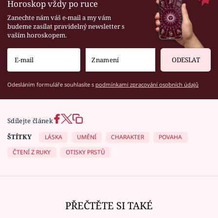
Horoskop vždy po ruce
Zanechte nám váš e-mail a my vám
budeme zasílat pravidelný newsletter s
vaším horoskopem.
ODESLAT
Odesláním formuláře souhlasíte s
podmínkami zpracování osobních údajů
Sdílejte článek
ŠTÍTKY
LÁSKA
UMĚNÍ
CHARAKTER
POVAHA
ČTENÍ Z RUKY
OTISKY PRSTŮ
PŘEČTĚTE SI TAKÉ