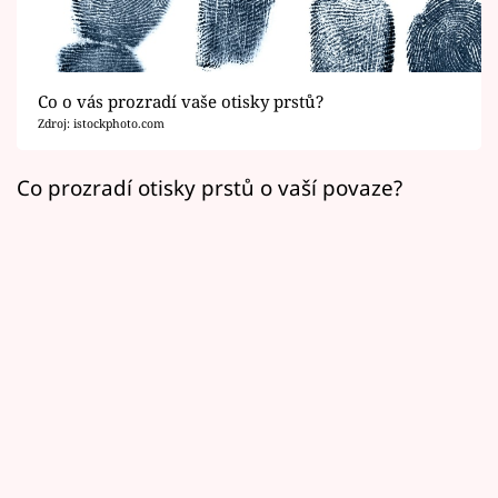
Horoskopy
Sledujte prima+
Co o vás prozradí vaše otisky prstů?
Filmový festival Karlovy Vary
Zdroj: istockphoto.com
Pořady
Co prozradí otisky prstů o vaší povaze?
Mámy sobě
Přihlášení
Sledujte nás