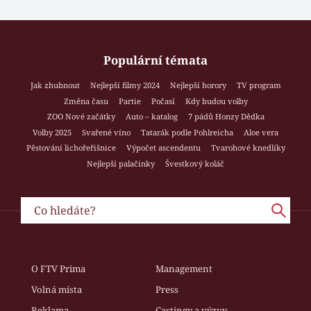
Populární témata
Jak zhubnout
Nejlepší filmy 2024
Nejlepší horory
TV program
Změna času
Partie
Počasí
Kdy budou volby
ZOO Nové začátky
Auto – katalog
7 pádů Honzy Dědka
Volby 2025
Svařené víno
Tatarák podle Pohlreicha
Aloe vera
Pěstování lichořeřišnice
Výpočet ascendentu
Tvarohové knedlíky
Nejlepší palačinky
Švestkový koláč
O FTV Prima
Management
Volná místa
Press
Reklama
Castingy a výzvy