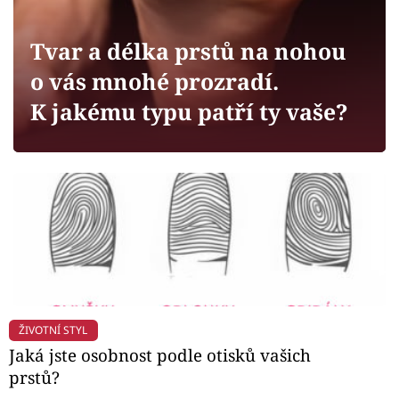
Horoskopy
Sledujte prima+
Tvar a délka prstů na nohou
o vás mnohé prozradí.
Filmový festival Karlovy Vary
K jakému typu patří ty vaše?
Pořady
Mámy sobě
Přihlášení
Sledujte nás
ŽIVOTNÍ STYL
Jaká jste osobnost podle otisků vašich
prstů?