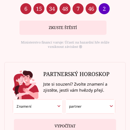
6
15
34
48
7
46
2
ZKUSTE ŠTĚSTÍ
Ministerstvo financí varuje: Účastí na hazardní hře může
vzniknout závislost ⑱
PARTNERSKÝ HOROSKOP
Jste si souzení? Zvolte znamení a
zjistěte, jestli vám hvězdy přejí.
VYPOČÍTAT