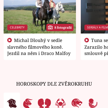
CELEBRITY
SERIÁLY A FIL
8 fotografií
Michal Dlouhý v sedle
Tuna se chtěl vrátit domů.
slavného filmového koně.
Zarazilo ho
Jezdil na něm i Draco Malfoy
smlouvě př
zemřít
HOROSKOPY DLE ZVĚROKRUHU