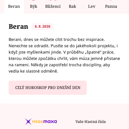
Beran
Býk
Blíženci
Rak
Lev
Panna
V
Beran
6. 8. 2026
Berani, dnes se můžete cítit trochu bez inspirace.
Nenechte se odradit. Pusťte se do jakéhokoli projektu, i
když jste myšlenkami jinde. V průběhu „špatné“ práce,
kterou můžete zpočátku chrlit, vám múza jemně přistane
na rameni. Někdy je zapotřebí trocha disciplíny, aby
vedla ke slastné odměně.
CELÝ HOROSKOP PRO DNEŠNÍ DEN
Vaše šťastná čísla