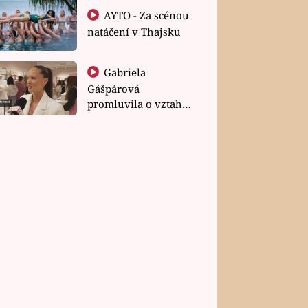
AYTO - Za scénou
natáčení v Thajsku
Gabriela
Gášpárová
promluvila o vztahu
a zakládání rodiny