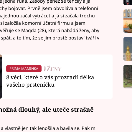
 jedna ruka. Zásoby peněz se tenčily a já
chy bojovat. Prvně jsem obvolávala telefonní
najednou začal vytrácet a já si začala trochu
á si založila komorní účetní firmu a jsem
věřuje se Magda (28), která nabádá ženy, aby
spát, a to tím, že se jim prostě postaví tváří v
PRIMA MAMINKA
8 věcí, které o vás prozradí délka
vašeho prsteníčku
možná dlouhý, ale uteče strašně
 a vlastně jen tak lenošila a bavila se. Pak mi