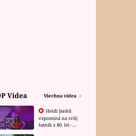
P Videa
Všechna videa
Heidi Janků
vzpomíná na svůj
šatník z 80. let -
Shopaholičky