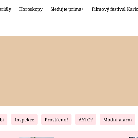
eriály
Horoskopy
Sledujte prima+
Filmový festival Karl
Celebrity
Recept
MÓDA A KRÁSA
HLAVNÍ JÍ
VZTAHY A SEX
SLADKÉ
PRIMA MAMINKA
ZDRAVÉ
bí
Inspekce
Prostřeno!
AYTO?
Módní alarm
Fresh
Living
RECEPTY
BYDLENÍ