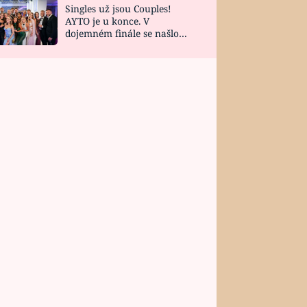
Singles už jsou Couples!
AYTO je u konce. V
dojemném finále se našlo
všech 10 Perfect Matchů