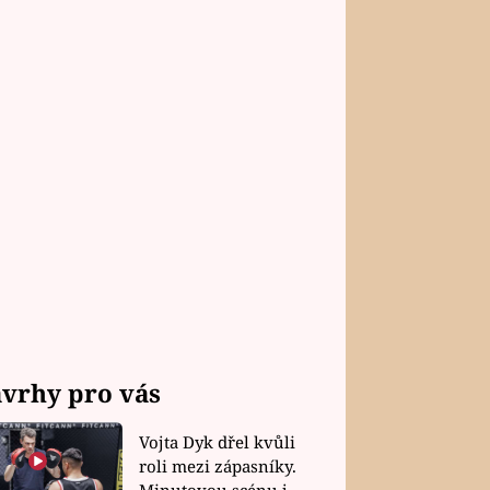
vrhy pro vás
Vojta Dyk dřel kvůli
roli mezi zápasníky.
Minutovou scénu jel