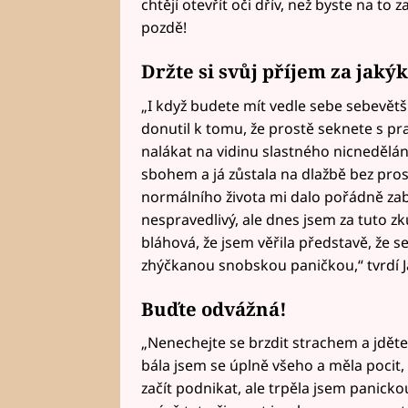
chtějí otevřít oči dřív, než byste na to z
pozdě!
Držte si svůj příjem za jakýk
„I když budete mít vedle sebe sebevět
donutil k tomu, že prostě seknete s pra
nalákat na vidinu slastného nicnedělání
sbohem a já zůstala na dlažbě bez pros
normálního života mi dalo pořádně zabra
nespravedlivý, ale dnes jsem za tuto zk
bláhová, že jsem věřila představě, že 
zhýčkanou snobskou paničkou,“ tvrdí Ja
Buďte odvážná!
„Nenechejte se brzdit strachem a jděte 
bála jsem se úplně všeho a měla pocit,
začít podnikat, ale trpěla jsem panicko