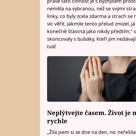
právě tato činnost je s byznysem prostě
neměla na vybranou, než se svými stra
linky, co byly zcela zdarma a strach se 
víc věřit. Jakmile tento přelud zmizel, j
konečně šťastná jako nikdy předtím,“ s
skoncovaly s bubáky, kteří jim nedávají 
tvář.
Neplýtvejte časem. Život je 
rychle
„Žila jsem si ze dne na den, nic neřešila