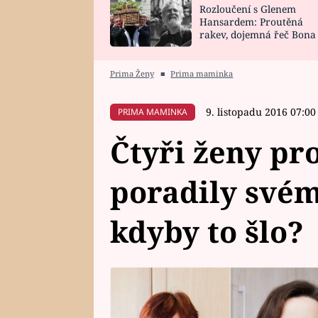
Rozloučení s Glenem
SNÁŘ
CELEBRITY
Hansardem: Proutěná
rakev, dojemná řeč Bona
HOROSKOP NA
VAŘENÍ
zpěv Irglové s Vedderem
ROK 2023
Prima Ženy
■
Prima maminka
9. listopadu 2016 07:00
PRIMA MAMINKA
Čtyři ženy pr
poradily své
kdyby to šlo?