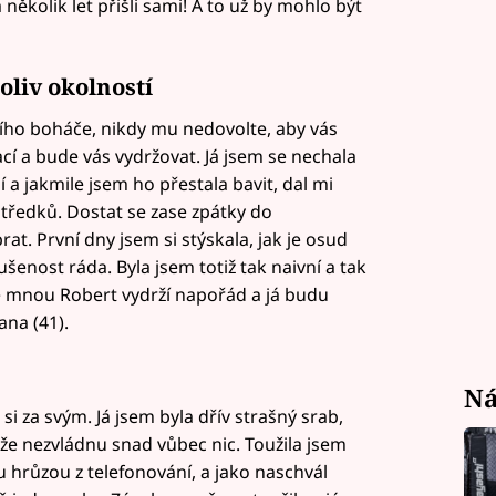
a několik let přišli sami! A to už by mohlo být
oliv okolností
šího boháče, nikdy mu nedovolte, aby vás
cí a bude vás vydržovat. Já jsem se nechala
 a jakmile jsem ho přestala bavit, dal mi
tředků. Dostat se zase zpátky do
t. První dny jsem si stýskala, jak je osud
ušenost ráda. Byla jsem totiž tak naivní a tak
se mnou Robert vydrží napořád a já budu
na (41).
Ná
si za svým. Já jsem byla dřív strašný srab,
 že nezvládnu snad vůbec nic. Toužila jsem
u hrůzou z telefonování, a jako naschvál