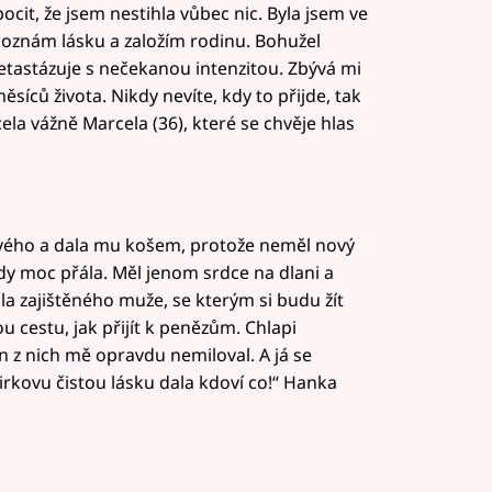
ocit, že jsem nestihla vůbec nic. Byla jsem ve
 poznám lásku a založím rodinu. Bohužel
etastázuje s nečekanou intenzitou. Zbývá mi
síců života. Nikdy nevíte, kdy to přijde, tak
 zcela vážně Marcela (36), které se chvěje hlas
avého a dala mu košem, protože neměl nový
dy moc přála. Měl jenom srdce na dlani a
a zajištěného muže, se kterým si budu žít
u cestu, jak přijít k penězům. Chlapi
en z nich mě opravdu nemiloval. A já se
irkovu čistou lásku dala kdoví co!“ Hanka