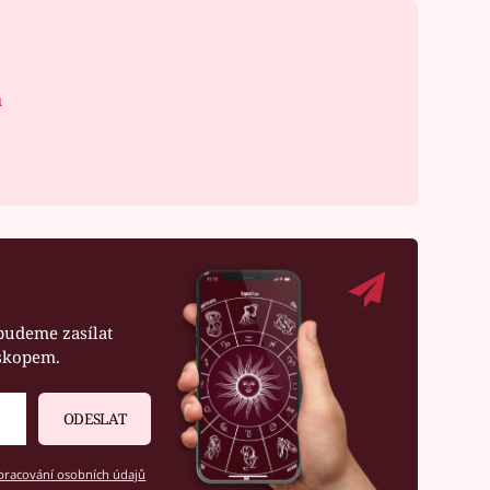
á
budeme zasílat
oskopem.
ODESLAT
racování osobních údajů