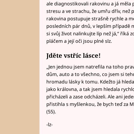
ale diagnostikovali rakovinu a já měla p
stresu a ve strachu, že umřu dřív, než
rakovina postupuje strašně rychle a m
posledních pár dnů, v lepším případě mě
si svůj život nalinkujte líp než já,“ říká
pláčem a její oči jsou plné slz.
Jděte vstříc lásce!
„Jen jednou jsem natrefila na toho pr
dům, auto a to všechno, co jsem si teh
hromadu lásky k tomu. Kdežto já hledal
jako královna, a tak jsem hledala rychlo
přicházeli a zase odcházeli. Ale ani jed
přistihla s myšlenkou, že bych teď za M
(55).
-lz-