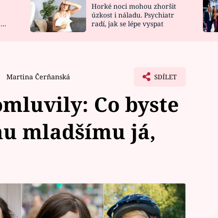
Horké noci mohou zhoršit
NOVINKY
ZAHRADA
úzkost i náladu. Psychiatr
 a
radí, jak se lépe vyspat
VIDEORECEPTY
DESIGN
Martina Čerňanská
SDÍLET
omluvily: Co byste
mu mladšímu já,