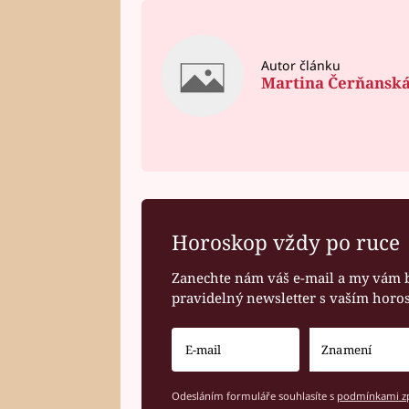
Autor článku
Martina Čerňansk
Horoskop vždy po ruce
Zanechte nám váš e-mail a my vám 
pravidelný newsletter s vaším hor
Odesláním formuláře souhlasíte s
podmínkami zp