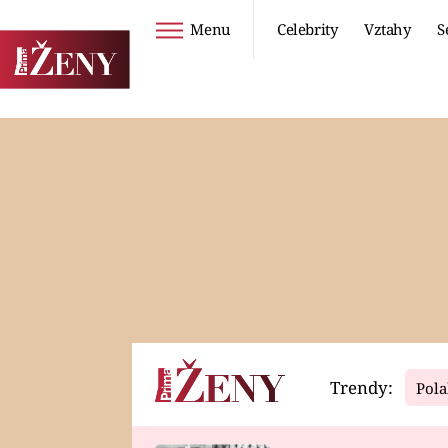
Menu
Celebrity
Vztahy
S
Seriály
Životní styl
ZOO
DIETY A HUBNUTÍ
PROSTŘENO!
CESTOVÁNÍ A
DOVOLENÁ
DUCH
ZDRAVÍ
Trendy:
Pola
Horoskopy
Video
ASTROČLÁNKY
SERIÁLY