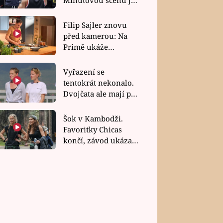
bez dubla
Filip Sajler znovu
před kamerou: Na
Primě ukáže
poctivou kuchyni i
rychlé recepty
Vyřazení se
tentokrát nekonalo.
Dvojčata ale mají po
uzavření třetí etapy
závodu nůž na krku
Šok v Kambodži.
Favoritky Chicas
končí, závod ukázal
svou nejtvrdší tvář