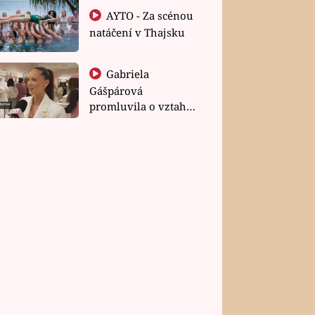
AYTO - Za scénou
natáčení v Thajsku
Gabriela
Gášpárová
promluvila o vztahu
a zakládání rodiny