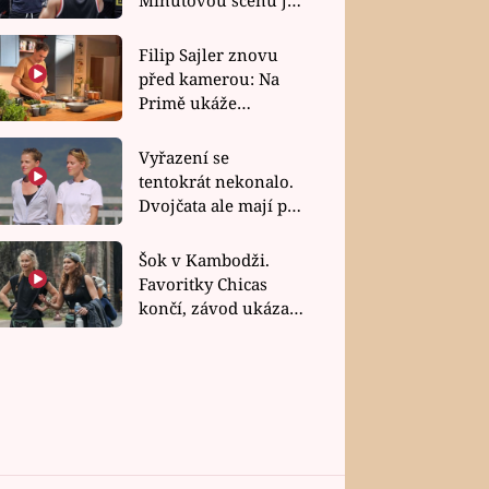
bez dubla
Filip Sajler znovu
před kamerou: Na
Primě ukáže
poctivou kuchyni i
rychlé recepty
Vyřazení se
tentokrát nekonalo.
Dvojčata ale mají po
uzavření třetí etapy
závodu nůž na krku
Šok v Kambodži.
Favoritky Chicas
končí, závod ukázal
svou nejtvrdší tvář