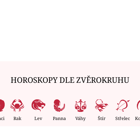
HOROSKOPY DLE ZVĚROKRUHU
nci
Rak
Lev
Panna
Váhy
Štír
Střelec
K