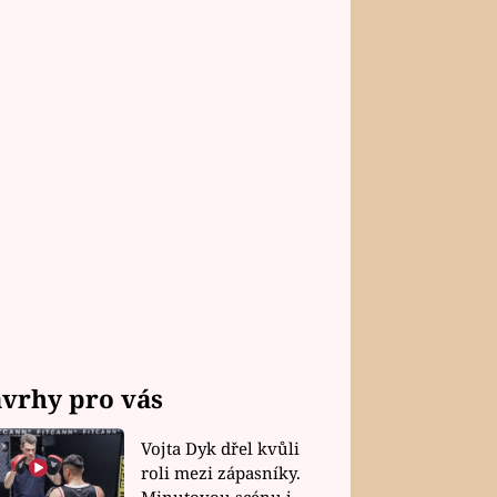
vrhy pro vás
Vojta Dyk dřel kvůli
roli mezi zápasníky.
Minutovou scénu jel