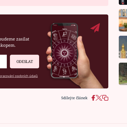
budeme zasílat
oskopem.
ODESLAT
racování osobních údajů
Sdílejte článek