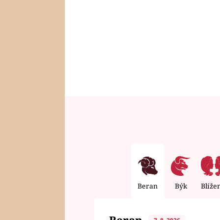
Beran
Býk
Blíže