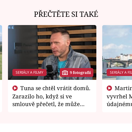
PŘEČTĚTE SI TAKÉ
SERIÁLY A FILMY
SERIÁLY A FI
9 fotografií
Tuna se chtěl vrátit domů.
Martin Písařík jako
Zarazilo ho, když si ve
vyvrhel 
smlouvě přečetl, že může
údajnému
zemřít
je v nemil