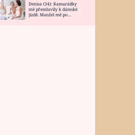
Denisa (34): Kamarádky
mě přemluvily k dámské
jízdě. Manžel mě po
návratu zaskočil