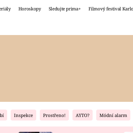
eriály
Horoskopy
Sledujte prima+
Filmový festival Karl
Celebrity
Recept
MÓDA A KRÁSA
HLAVNÍ JÍ
VZTAHY A SEX
SLADKÉ
PRIMA MAMINKA
ZDRAVÉ
bí
Inspekce
Prostřeno!
AYTO?
Módní alarm
Fresh
Living
RECEPTY
BYDLENÍ