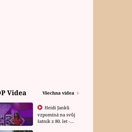
P Videa
Všechna videa
Heidi Janků
vzpomíná na svůj
šatník z 80. let -
Shopaholičky