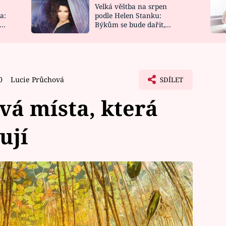
Velká věštba na srpen
NOVINKY
ZAHRADA
a:
podle Helen Stanku:
y
Býkům se bude dařit,
VIDEORECEPTY
DESIGN
Vodnáře čeká jízda
0
Lucie Průchová
SDÍLET
á místa, která
ují