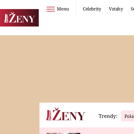
Menu
Celebrity
Vztahy
S
Seriály
Životní styl
ZOO
DIETY A HUBNUTÍ
PROSTŘENO!
CESTOVÁNÍ A
DOVOLENÁ
DUCH
ZDRAVÍ
Trendy:
Pola
Horoskopy
Video
ASTROČLÁNKY
SERIÁLY