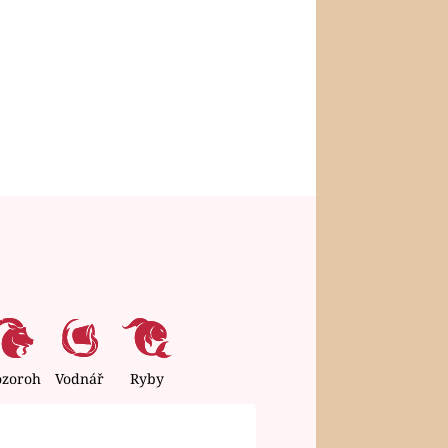
ozoroh
Vodnář
Ryby