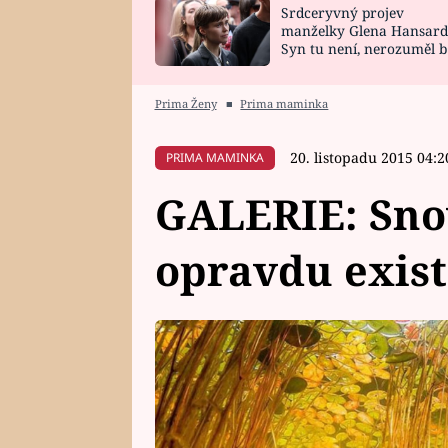
Srdceryvný projev
SNÁŘ
CELEBRITY
manželky Glena Hansard
Syn tu není, nerozuměl b
HOROSKOP NA
VAŘENÍ
tomu, vysvětlila
ROK 2023
Prima Ženy
■
Prima maminka
20. listopadu 2015 04:2
PRIMA MAMINKA
GALERIE: Snov
opravdu exist