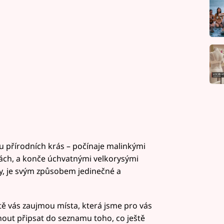
 přírodních krás – počínaje malinkými
rách, a konče úchvatnými velkorysými
dy, je svým způsobem jedinečné a
čitě vás zaujmou místa, která jsme pro vás
nout připsat do seznamu toho, co ještě