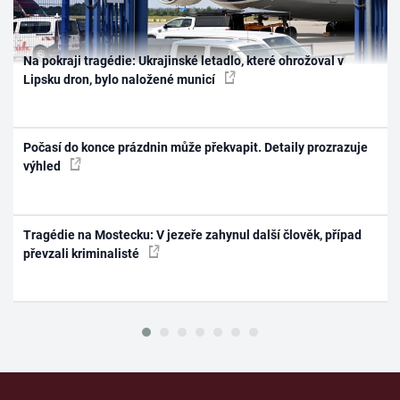
Na pokraji tragédie: Ukrajinské letadlo, které ohrožoval v
Lipsku dron, bylo naložené municí
Počasí do konce prázdnin může překvapit. Detaily prozrazuje
výhled
Tragédie na Mostecku: V jezeře zahynul další člověk, případ
převzali kriminalisté