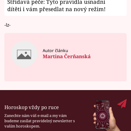
Střídavá péče: Tyto pravidla usnadní
dítěti i vám přesedlat na nový režim!
-lz-
Autor článku
Martina Čerňanská
Horoskop vždy po ruce
Zanechte nám váš e-mail a my vám
budeme zasílat pravidelný newsletter s
vaším horoskopem.