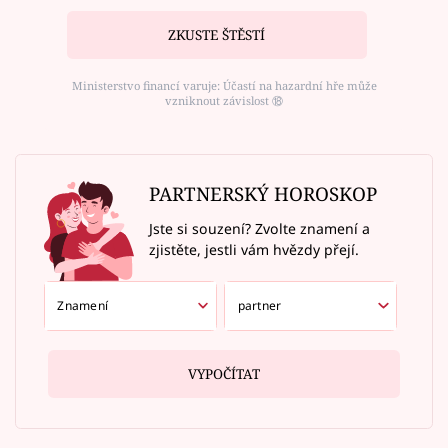
ZKUSTE ŠTĚSTÍ
Ministerstvo financí varuje: Účastí na hazardní hře může
vzniknout závislost ⑱
PARTNERSKÝ HOROSKOP
Jste si souzení? Zvolte znamení a
zjistěte, jestli vám hvězdy přejí.
VYPOČÍTAT