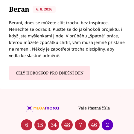
Beran
6. 8. 2026
Berani, dnes se můžete cítit trochu bez inspirace.
Nenechte se odradit. Pusťte se do jakéhokoli projektu, i
když jste myšlenkami jinde. V průběhu „špatné“ práce,
kterou můžete zpočátku chrlit, vám múza jemně přistane
na rameni. Někdy je zapotřebí trocha disciplíny, aby
vedla ke slastné odměně.
CELÝ HOROSKOP PRO DNEŠNÍ DEN
Vaše šťastná čísla
6
15
34
48
7
46
2