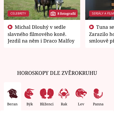
CELEBRITY
SERIÁLY A FIL
8 fotografií
Michal Dlouhý v sedle
Tuna se chtěl vrátit domů.
slavného filmového koně.
Zarazilo ho
Jezdil na něm i Draco Malfoy
smlouvě př
zemřít
HOROSKOPY DLE ZVĚROKRUHU
Beran
Býk
Blíženci
Rak
Lev
Panna
V