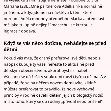
ve výsledku s nimi stejně nehnete. Podobně to vidí
Mariana (28). „Mně partnerova Adélka říká normálně
jménem, a když jdeme na návštěvu k těm, které
neznám. Adéla mnohdy předběhne Marka a představí
mě jako tu úplně nejlepší macechu, se kterou je
legrace,“ dodává.
Když se vás něco dotkne, nehádejte se před
dětmi
Pokud vás mrzí, že drahý preferoval své děti, nebo si
naopak kupuje ty vaše, neřešte to aktuálně před
dětským obecenstvem, akorát byste si naběhli.
Všechno se dá řešit v soukromí mezi čtyřma očima. A v
případě, že se na něčem novém domluvíte, klidně
můžete preferovat to pravidlo, že nové výchovné
principy v rodině osvětlí dětem jejich biologický rodič
místo toho, který se do rodiny „přivdal nebo přiženil“.