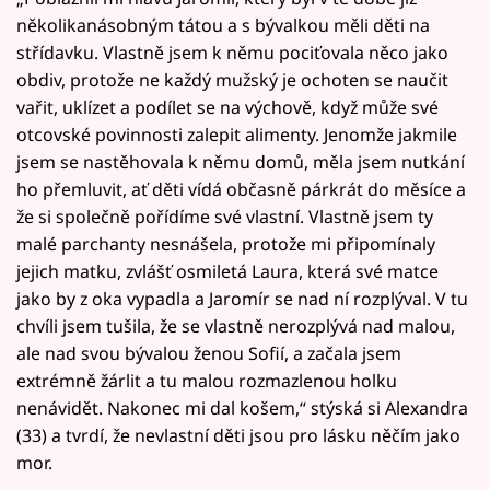
několikanásobným tátou a s bývalkou měli děti na
střídavku. Vlastně jsem k němu pociťovala něco jako
obdiv, protože ne každý mužský je ochoten se naučit
vařit, uklízet a podílet se na výchově, když může své
otcovské povinnosti zalepit alimenty. Jenomže jakmile
jsem se nastěhovala k němu domů, měla jsem nutkání
ho přemluvit, ať děti vídá občasně párkrát do měsíce a
že si společně pořídíme své vlastní. Vlastně jsem ty
malé parchanty nesnášela, protože mi připomínaly
jejich matku, zvlášť osmiletá Laura, která své matce
jako by z oka vypadla a Jaromír se nad ní rozplýval. V tu
chvíli jsem tušila, že se vlastně nerozplývá nad malou,
ale nad svou bývalou ženou Sofií, a začala jsem
extrémně žárlit a tu malou rozmazlenou holku
nenávidět. Nakonec mi dal košem,“ stýská si Alexandra
(33) a tvrdí, že nevlastní děti jsou pro lásku něčím jako
mor.