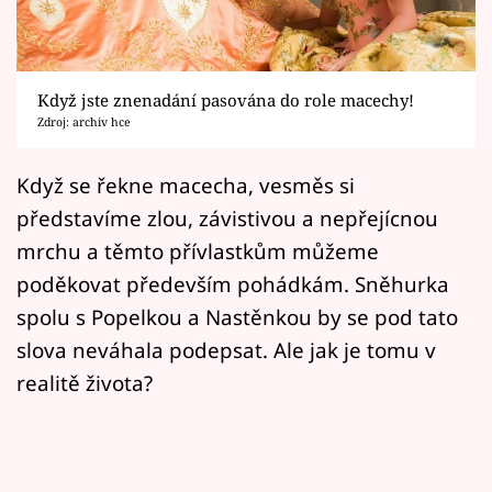
Horoskopy
Sledujte prima+
Když jste znenadání pasována do role macechy!
Filmový festival Karlovy Vary
Zdroj: archiv hce
Pořady
Když se řekne macecha, vesměs si
představíme zlou, závistivou a nepřejícnou
Mámy sobě
mrchu a těmto přívlastkům můžeme
poděkovat především pohádkám. Sněhurka
Přihlášení
spolu s Popelkou a Nastěnkou by se pod tato
slova neváhala podepsat. Ale jak je tomu v
Sledujte nás
realitě života?