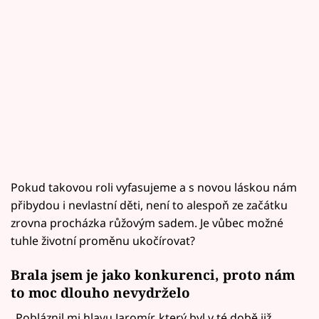
Pokud takovou roli vyfasujeme a s novou láskou nám
přibydou i nevlastní děti, není to alespoň ze začátku
zrovna procházka růžovým sadem. Je vůbec možné
tuhle životní proměnu ukočírovat?
Brala jsem je jako konkurenci, proto nám
to moc dlouho nevydrželo
„Pobláznil mi hlavu Jaromír, který byl v té době již