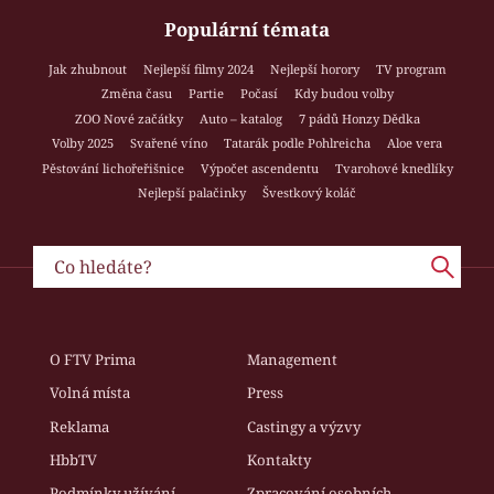
Populární témata
Jak zhubnout
Nejlepší filmy 2024
Nejlepší horory
TV program
Změna času
Partie
Počasí
Kdy budou volby
ZOO Nové začátky
Auto – katalog
7 pádů Honzy Dědka
Volby 2025
Svařené víno
Tatarák podle Pohlreicha
Aloe vera
Pěstování lichořeřišnice
Výpočet ascendentu
Tvarohové knedlíky
Nejlepší palačinky
Švestkový koláč
O FTV Prima
Management
Volná místa
Press
Reklama
Castingy a výzvy
HbbTV
Kontakty
Podmínky užívání
Zpracování osobních