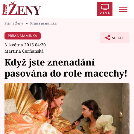
ŽIVĚ
Prima Ženy
■
Prima maminka
Trendy:
Polabí
Inspekce
Prostřeno!
AYTO?
PRIMA MAMINKA
SDÍLET
Módní alarm
Zrádci
Proměny
3. května 2016 04:20
Martina Čerňanská
Když jste znenadání
pasována do role macechy!
Témata
Celebrity
Vztahy
Seriály