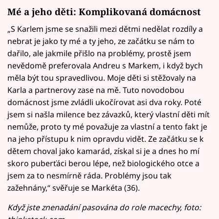
Mé a jeho děti: Komplikovaná domácnost
„S Karlem jsme se snažili mezi dětmi nedělat rozdíly a
nebrat je jako ty mé a ty jeho, ze začátku se nám to
dařilo, ale jakmile přišlo na problémy, prostě jsem
nevědomě preferovala Andreu s Markem, i když bych
měla být tou spravedlivou. Moje děti si stěžovaly na
Karla a partnerovy zase na mě. Tuto novodobou
domácnost jsme zvládli ukočírovat asi dva roky. Poté
jsem si našla milence bez závazků, který vlastní děti mít
nemůže, proto ty mé považuje za vlastní a tento fakt je
na jeho přístupu k nim opravdu vidět. Ze začátku se k
dětem choval jako kamarád, získal si je a dnes ho mí
skoro puberťáci berou lépe, než biologického otce a
jsem za to nesmírně ráda. Problémy jsou tak
zažehnány,“ svěřuje se Markéta (36).
Když jste znenadání pasována do role macechy, foto: