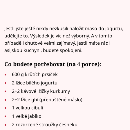
Jestli jste ještě nikdy nezkusili naložit maso do jogurtu,
udělejte to. Výsledek je víc než výborný. A v tomto
případě i chuťově velmi zajímavý. Jestli máte rádi
asijskou kuchyni, budete spokojeni.
Co budete potřebovat (na 4 porce):
600 g krůtích prsíček
2 lžíce bílého jogurtu
2+2 kávové lžičky kurkumy
2+2 lžíce ghí (přepuštěné máslo)
1 velkou cibuli
1 velké jablko
2 rozdrcené stroužky česneku