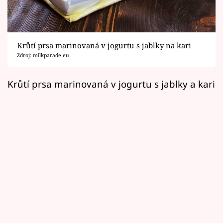
Horoskopy
Sledujte prima+
Krůtí prsa marinovaná v jogurtu s jablky na kari
Filmový festival Karlovy Vary
Zdroj: milkparade.eu
Pořady
Krůtí prsa marinovaná v jogurtu s jablky a kari
Mámy sobě
Přihlášení
Sledujte nás