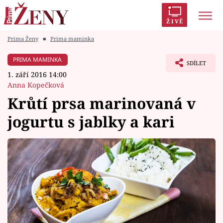
ŽIVĚ
Prima Ženy
■
Prima maminka
Trendy:
Polabí
Inspekce
Prostřeno!
AYTO?
PRIMA MAMINKA
SDÍLET
Módní alarm
Zrádci
Proměny
1. září 2016 14:00
Anna Kopečková
Krůtí prsa marinovaná v
jogurtu s jablky a kari
Témata
Celebrity
Vztahy
Seriály