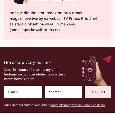
Anna je dlouholetou redaktorkou v rámci
magazínové tvorby na webech TV Prima. Primárně
se stará o obsah na webu Prima Ženy.
(anna.kopeckova@iprima.cz)
Horoskop vždy po ruce
Zanechte nám váš e-mail a my vám
budeme zasílat pravidelný newsletter s
vaším horoskopem.
ODESLAT
Odesláním formuláře souhlasíte s
podmínkami zpracování osobních údajů