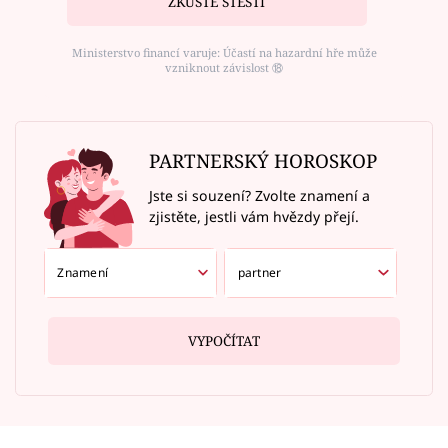
ZKUSTE ŠTĚSTÍ
Ministerstvo financí varuje: Účastí na hazardní hře může
vzniknout závislost ⑱
PARTNERSKÝ HOROSKOP
Jste si souzení? Zvolte znamení a
zjistěte, jestli vám hvězdy přejí.
VYPOČÍTAT