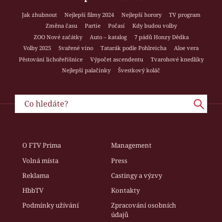
Jak zhubnout
Nejlepší filmy 2024
Nejlepší horory
TV program
Změna času
Partie
Počasí
Kdy budou volby
ZOO Nové začátky
Auto – katalog
7 pádů Honzy Dědka
Volby 2025
Svařené víno
Tatarák podle Pohlreicha
Aloe vera
Pěstování lichořeřišnice
Výpočet ascendentu
Tvarohové knedlíky
Nejlepší palačinky
Švestkový koláč
O FTV Prima
Management
Volná místa
Press
Reklama
Castingy a výzvy
HbbTV
Kontakty
Podmínky užívání
Zpracování osobních
údajů