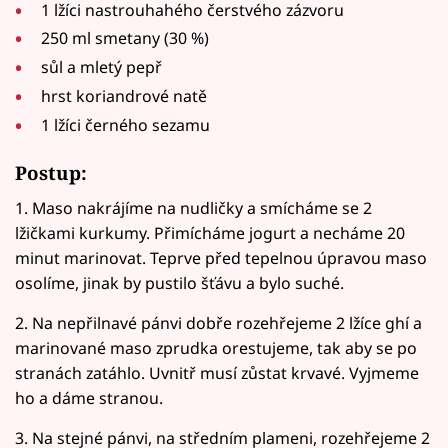
1 lžíci nastrouhahého čerstvého zázvoru
250 ml smetany (30 %)
sůl a mletý pepř
hrst koriandrové natě
1 lžíci černého sezamu
Postup:
1. Maso nakrájíme na nudličky a smícháme se 2
lžičkami kurkumy. Přimícháme jogurt a necháme 20
minut marinovat. Teprve před tepelnou úpravou maso
osolíme, jinak by pustilo šťávu a bylo suché.
2. Na nepřilnavé pánvi dobře rozehřejeme 2 lžíce ghí a
marinované maso zprudka orestujeme, tak aby se po
stranách zatáhlo. Uvnitř musí zůstat krvavé. Vyjmeme
ho a dáme stranou.
3. Na stejné pánvi, na středním plameni, rozehřejeme 2