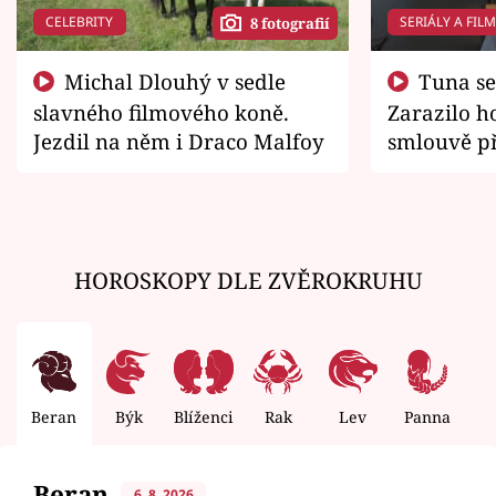
CELEBRITY
SERIÁLY A FIL
8 fotografií
Michal Dlouhý v sedle
Tuna se chtěl vrátit domů.
slavného filmového koně.
Zarazilo ho
Jezdil na něm i Draco Malfoy
smlouvě př
zemřít
HOROSKOPY DLE ZVĚROKRUHU
Beran
Býk
Blíženci
Rak
Lev
Panna
V
Beran
6. 8. 2026