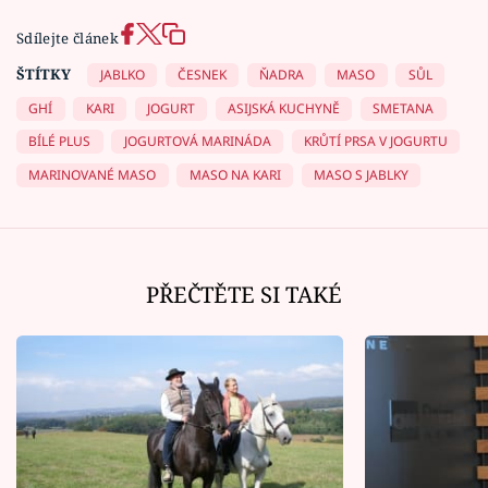
Sdílejte článek
ŠTÍTKY
JABLKO
ČESNEK
ŇADRA
MASO
SŮL
GHÍ
KARI
JOGURT
ASIJSKÁ KUCHYNĚ
SMETANA
BÍLÉ PLUS
JOGURTOVÁ MARINÁDA
KRŮTÍ PRSA V JOGURTU
MARINOVANÉ MASO
MASO NA KARI
MASO S JABLKY
PŘEČTĚTE SI TAKÉ