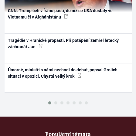
CNN: Trump čelí v Íránu pasti, do níž se USA dostaly ve
Vietnamu či v Afghánistánu
Tragédie v Hranické propasti. Při potápění zemřel letecký
záchranář Jan
Úmorné, ministři s námi nechodí do debat, popsal Grolich
situaci v opozici. Chystá velký krok
Populární témata