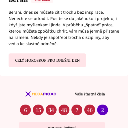
Berani, dnes se můžete cítit trochu bez inspirace.
Nenechte se odradit. Pusťte se do jakéhokoli projektu, i
když jste myšlenkami jinde. V průběhu „špatné“ práce,
kterou můžete zpočátku chrlit, vám múza jemně přistane
na rameni. Někdy je zapotřebí trocha disciplíny, aby
vedla ke slastné odměně.
CELÝ HOROSKOP PRO DNEŠNÍ DEN
Vaše šťastná čísla
6
15
34
48
7
46
2