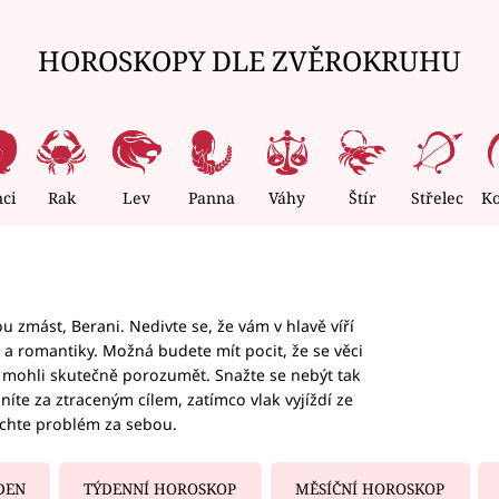
HOROSKOPY DLE ZVĚROKRUHU
nci
Rak
Lev
Panna
Váhy
Štír
Střelec
K
 zmást, Berani. Nedivte se, že vám v hlavě víří
ky a romantiky. Možná budete mít pocit, že se věci
jim mohli skutečně porozumět. Snažte se nebýt tak
honíte za ztraceným cílem, zatímco vlak vyjíždí ze
echte problém za sebou.
DEN
TÝDENNÍ HOROSKOP
MĚSÍČNÍ HOROSKOP