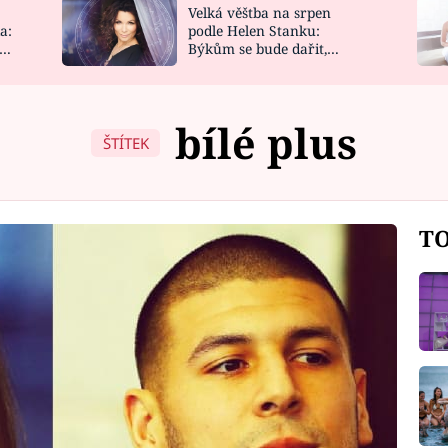
Velká věštba na srpen
NOVINKY
ZAHRADA
a:
podle Helen Stanku:
y
Býkům se bude dařit,
VIDEORECEPTY
DESIGN
Vodnáře čeká jízda
bílé plus
ŠTÍTEK
TO