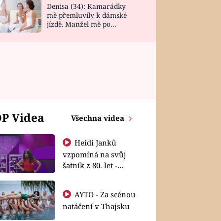
Denisa (34): Kamarádky
mě přemluvily k dámské
jízdě. Manžel mě po
návratu zaskočil
P Videa
Všechna videa
Heidi Janků
vzpomíná na svůj
šatník z 80. let -
Shopaholičky
AYTO - Za scénou
natáčení v Thajsku