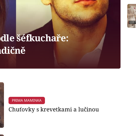
dle šéfkuchaře:
adičně
PRIMA MAMINKA
Chuťovky s krevetkami a lučinou