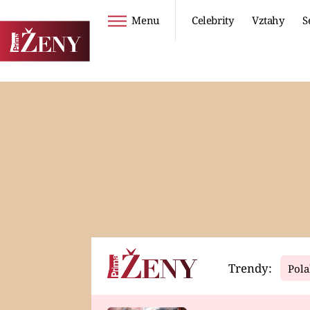
Menu
Celebrity
Vztahy
S
Seriály
Životní styl
ZOO
DIETY A HUBNUTÍ
PROSTŘENO!
CESTOVÁNÍ A
DOVOLENÁ
DUCH
ZDRAVÍ
Trendy:
Pola
Horoskopy
Video
ASTROČLÁNKY
SERIÁLY