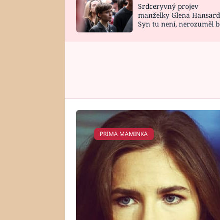
Srdceryvný projev
SNÁŘ
CELEBRITY
manželky Glena Hansard
Syn tu není, nerozuměl b
HOROSKOP NA
VAŘENÍ
tomu, vysvětlila
ROK 2023
PRIMA MAMINKA