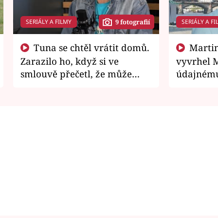
SERIÁLY A FILMY
SERIÁLY A FI
9 fotografií
Tuna se chtěl vrátit domů.
Martin Písařík jako
Zarazilo ho, když si ve
vyvrhel 
smlouvě přečetl, že může
údajnému
zemřít
je v nemil