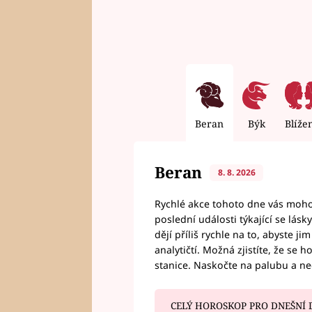
Beran
Býk
Blíže
Beran
8. 8. 2026
Rychlé akce tohoto dne vás mohou
poslední události týkající se lás
dějí příliš rychle na to, abyste 
analytičtí. Možná zjistíte, že se 
stanice. Naskočte na palubu a n
CELÝ HOROSKOP PRO DNEŠNÍ 