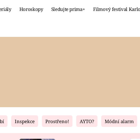
eriály
Horoskopy
Sledujte prima+
Filmový festival Karl
Celebrity
Recept
MÓDA A KRÁSA
HLAVNÍ JÍ
VZTAHY A SEX
SLADKÉ
PRIMA MAMINKA
ZDRAVÉ
bí
Inspekce
Prostřeno!
AYTO?
Módní alarm
Fresh
Living
RECEPTY
BYDLENÍ