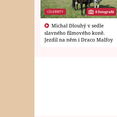
CELEBRITY
8 fotografií
Michal Dlouhý v sedle
slavného filmového koně.
Jezdil na něm i Draco Malfoy