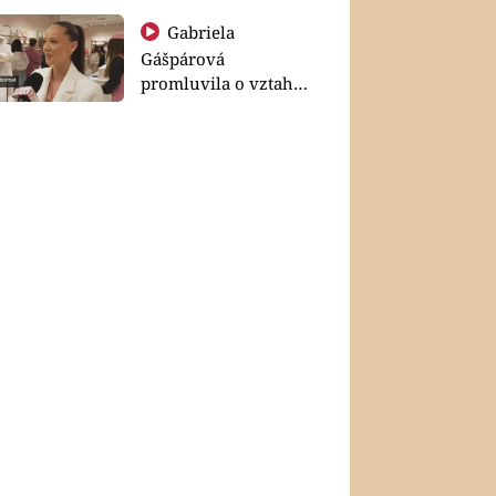
Gabriela
Gášpárová
promluvila o vztahu
a zakládání rodiny