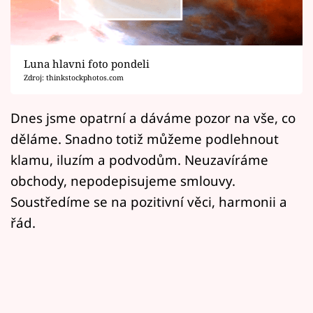
Horoskopy
Sledujte prima+
Luna hlavni foto pondeli
Filmový festival Karlovy Vary
Zdroj: thinkstockphotos.com
Pořady
Dnes jsme opatrní a dáváme pozor na vše, co
děláme. Snadno totiž můžeme podlehnout
Mámy sobě
klamu, iluzím a podvodům. Neuzavíráme
obchody, nepodepisujeme smlouvy.
Přihlášení
Soustředíme se na pozitivní věci, harmonii a
řád.
Sledujte nás