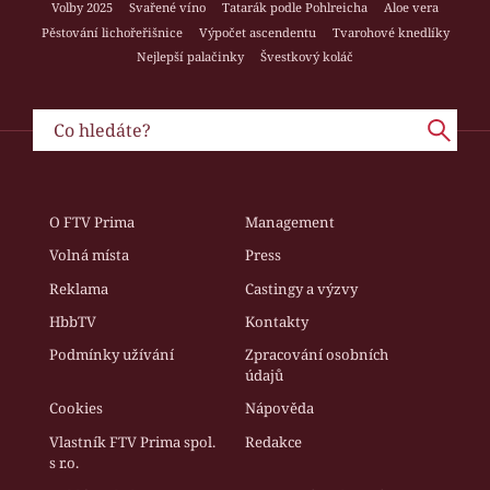
Volby 2025
Svařené víno
Tatarák podle Pohlreicha
Aloe vera
Pěstování lichořeřišnice
Výpočet ascendentu
Tvarohové knedlíky
Nejlepší palačinky
Švestkový koláč
O FTV Prima
Management
Volná místa
Press
Reklama
Castingy a výzvy
HbbTV
Kontakty
Podmínky užívání
Zpracování osobních
údajů
Cookies
Nápověda
Vlastník FTV Prima spol.
Redakce
s r.o.