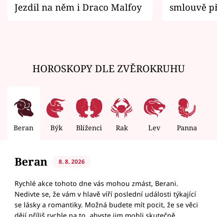
Jezdil na něm i Draco Malfoy
smlouvě př
zemřít
HOROSKOPY DLE ZVĚROKRUHU
Beran
Býk
Blíženci
Rak
Lev
Panna
V
Beran
8. 8. 2026
Rychlé akce tohoto dne vás mohou zmást, Berani.
Nedivte se, že vám v hlavě víří poslední události týkající
se lásky a romantiky. Možná budete mít pocit, že se věci
dějí příliš rychle na to, abyste jim mohli skutečně