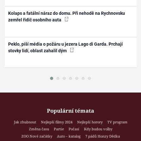
Kolaps a fatální náraz do domu. Při nehodě na Rychnovsku
zemřel řidič osobního auta
Peklo, píší média o požáru u jezera Lago di Garda. Prchají
stovky lidí, oblast zahalil dým
Populární témata
Jak zhubnout
Nejlepší filmy 2024
Nejlepší horory
TV program
Změna času
Partie
Počasí
Kdy budou volby
ZOO Nové začátky
Auto – katalog
7 pádů Honzy Dědka