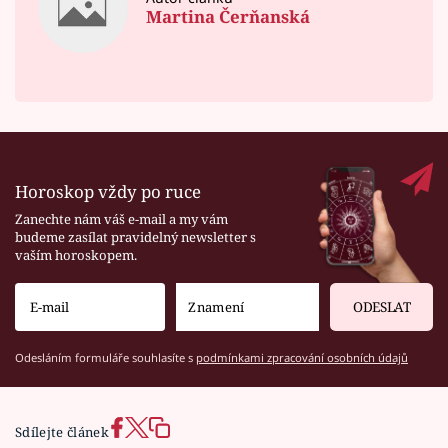
Martina Čerňanská
Horoskop vždy po ruce
Zanechte nám váš e-mail a my vám
budeme zasílat pravidelný newsletter s
vaším horoskopem.
ODESLAT
Odesláním formuláře souhlasíte s
podmínkami zpracování osobních údajů
Sdílejte článek