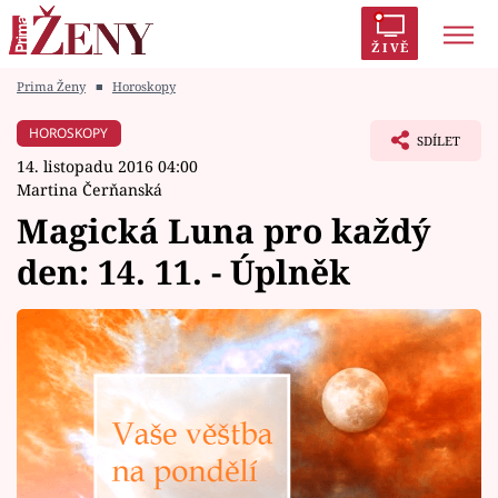
ŽIVĚ
Prima Ženy
■
Horoskopy
Trendy:
Polabí
Inspekce
Prostřeno!
AYTO?
HOROSKOPY
SDÍLET
Módní alarm
Zrádci
Proměny
14. listopadu 2016 04:00
Martina Čerňanská
Magická Luna pro každý
den: 14. 11. - Úplněk
Témata
Celebrity
Vztahy
Seriály