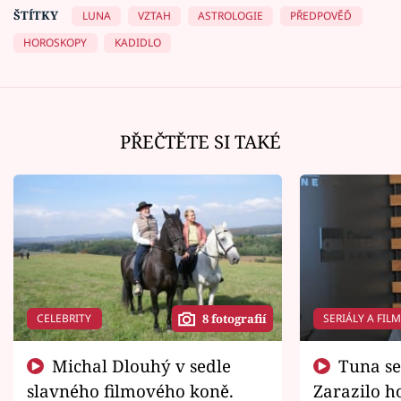
ŠTÍTKY
LUNA
VZTAH
ASTROLOGIE
PŘEDPOVĚĎ
HOROSKOPY
KADIDLO
PŘEČTĚTE SI TAKÉ
CELEBRITY
SERIÁLY A FIL
8 fotografií
Michal Dlouhý v sedle
Tuna se chtěl vrátit domů.
slavného filmového koně.
Zarazilo ho