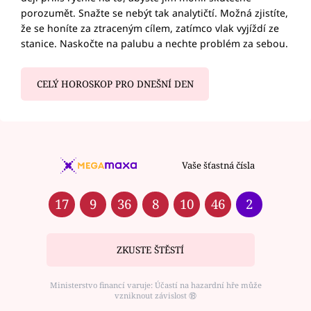
porozumět. Snažte se nebýt tak analytičtí. Možná zjistíte,
že se honíte za ztraceným cílem, zatímco vlak vyjíždí ze
stanice. Naskočte na palubu a nechte problém za sebou.
CELÝ HOROSKOP PRO DNEŠNÍ DEN
Vaše šťastná čísla
17
9
36
8
10
46
2
ZKUSTE ŠTĚSTÍ
Ministerstvo financí varuje: Účastí na hazardní hře může
vzniknout závislost ⑱