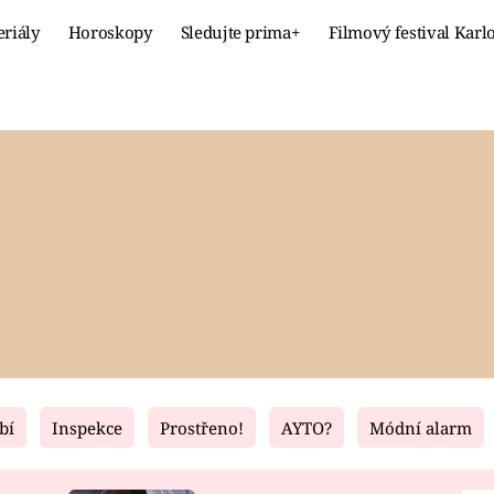
eriály
Horoskopy
Sledujte prima+
Filmový festival Karl
Celebrity
Recept
MÓDA A KRÁSA
HLAVNÍ JÍ
VZTAHY A SEX
SLADKÉ
PRIMA MAMINKA
ZDRAVÉ
bí
Inspekce
Prostřeno!
AYTO?
Módní alarm
Fresh
Living
RECEPTY
BYDLENÍ