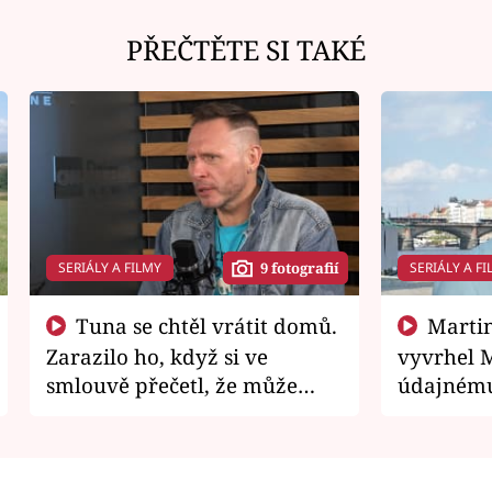
PŘEČTĚTE SI TAKÉ
SERIÁLY A FILMY
SERIÁLY A FI
9 fotografií
Tuna se chtěl vrátit domů.
Martin Písařík jako
Zarazilo ho, když si ve
vyvrhel 
smlouvě přečetl, že může
údajnému
zemřít
je v nemil