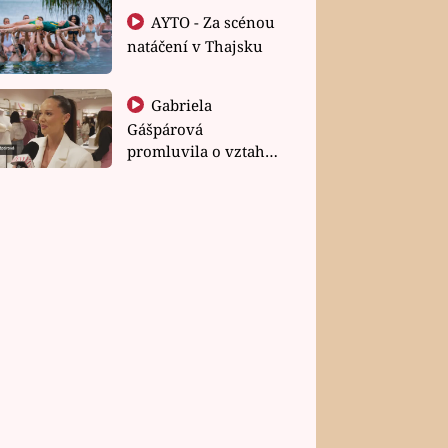
AYTO - Za scénou
natáčení v Thajsku
Gabriela
Gášpárová
promluvila o vztahu
a zakládání rodiny