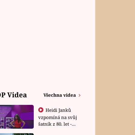
P Videa
Všechna videa
Heidi Janků
vzpomíná na svůj
šatník z 80. let -
Shopaholičky