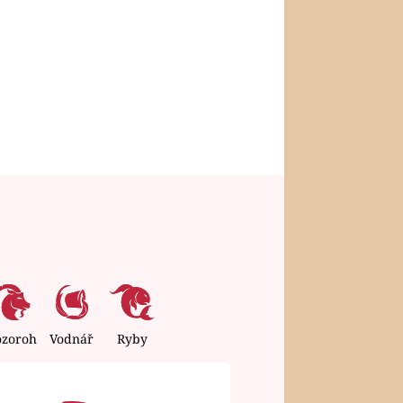
ozoroh
Vodnář
Ryby