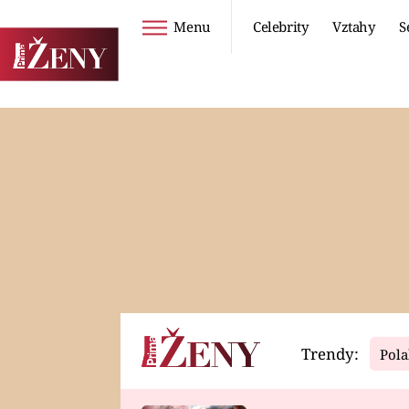
Menu
Celebrity
Vztahy
S
Seriály
Životní styl
ZOO
DIETY A HUBNUTÍ
PROSTŘENO!
CESTOVÁNÍ A
DOVOLENÁ
DUCH
ZDRAVÍ
Trendy:
Pola
Horoskopy
Video
ASTROČLÁNKY
SERIÁLY