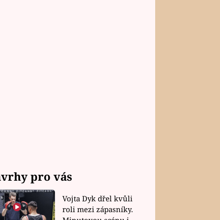
vrhy pro vás
Vojta Dyk dřel kvůli
roli mezi zápasníky.
Minutovou scénu jel