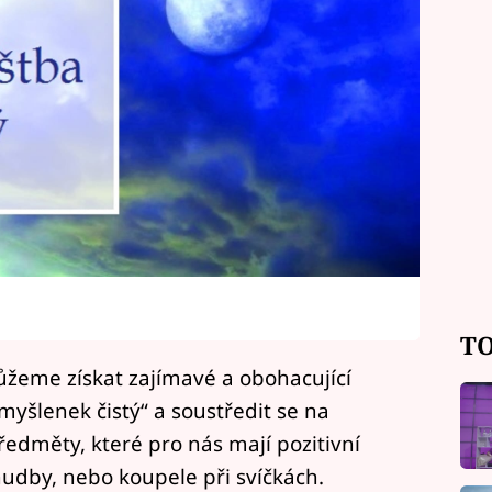
TO
můžeme získat zajímavé a obohacující
myšlenek čistý“ a soustředit se na
edměty, které pro nás mají pozitivní
udby, nebo koupele při svíčkách.