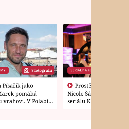
LMY
SERIÁLY A FILMY
8 fotografií
14 f
Prostě si o to řekla! Takhle
Marek pomáhá
Nicole Šáchová získala r
 vrahovi. V Polabí
seriálu Kamarádi
osti