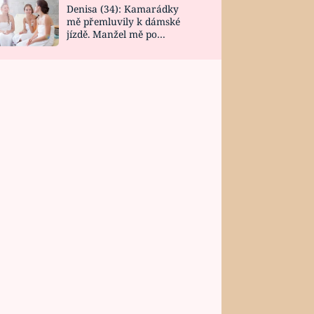
Denisa (34): Kamarádky
mě přemluvily k dámské
jízdě. Manžel mě po
návratu zaskočil