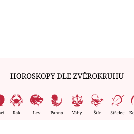
HOROSKOPY DLE ZVĚROKRUHU
nci
Rak
Lev
Panna
Váhy
Štír
Střelec
K