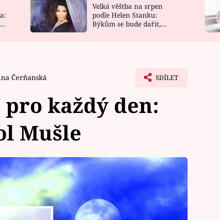
Velká věštba na srpen
NOVINKY
ZAHRADA
a:
podle Helen Stanku:
y
Býkům se bude dařit,
VIDEORECEPTY
DESIGN
Vodnáře čeká jízda
ina Čerňanská
SDÍLET
 pro každý den:
ol Mušle