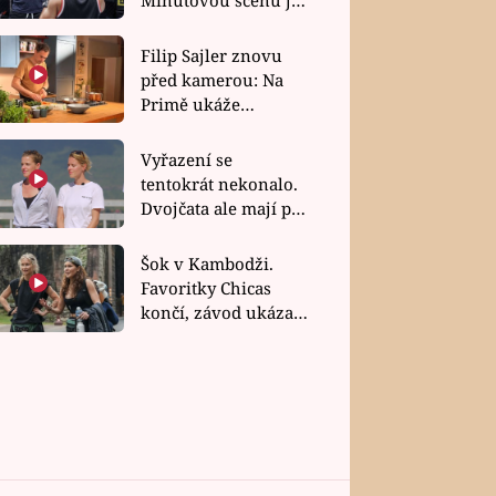
bez dubla
Filip Sajler znovu
před kamerou: Na
Primě ukáže
poctivou kuchyni i
rychlé recepty
Vyřazení se
tentokrát nekonalo.
Dvojčata ale mají po
uzavření třetí etapy
závodu nůž na krku
Šok v Kambodži.
Favoritky Chicas
končí, závod ukázal
svou nejtvrdší tvář