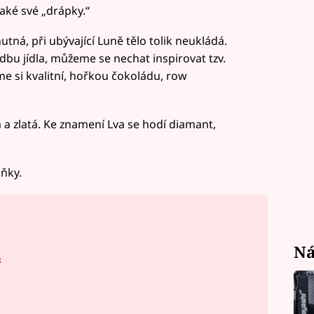
aké své „drápky.“
ná, při ubývající Luně tělo tolik neukládá.
u jídla, můžeme se nechat inspirovat tzv.
e si kvalitní, hořkou čokoládu, row
 a zlatá. Ke znamení Lva se hodí diamant,
ňky.
Ná
á