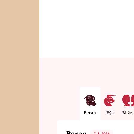
Beran
Býk
Blíže
Beran
7. 8. 2026