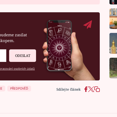
budeme zasílat
oskopem.
ODESLAT
racování osobních údajů
IE
PŘEDPOVĚĎ
Sdílejte článek