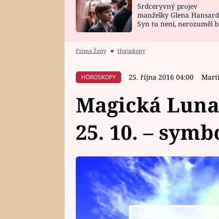
Srdceryvný projev
SNÁŘ
CELEBRITY
manželky Glena Hansard
Syn tu není, nerozuměl b
HOROSKOP NA
VAŘENÍ
tomu, vysvětlila
ROK 2023
Prima Ženy
■
Horoskopy
25. října 2016 04:00
Mart
HOROSKOPY
Magická Luna
25. 10. – symb