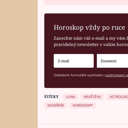
Horoskop vždy po ruce
Zanechte nám váš e-mail a my vám 
pravidelný newsletter s vaším hor
Odesláním formuláře souhlasíte s
podmínkami zp
ŠTÍTKY
LUNA
NÁVŠTĚVA
ASTROLOG
KADEŘNÍK
HOROSKOPY