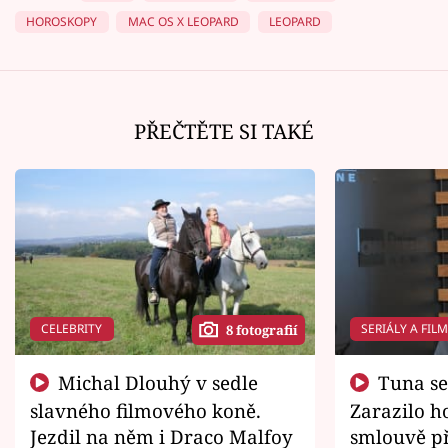
HOROSKOPY
MAC OS X LEOPARD
LEOPARD
PŘEČTĚTE SI TAKÉ
CELEBRITY
SERIÁLY A FIL
8 fotografií
Michal Dlouhý v sedle
Tuna se chtěl vrátit domů.
slavného filmového koně.
Zarazilo ho
Jezdil na něm i Draco Malfoy
smlouvě př