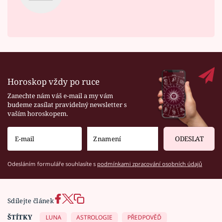
Horoskop vždy po ruce
Zanechte nám váš e-mail a my vám
budeme zasílat pravidelný newsletter s
vaším horoskopem.
ODESLAT
Odesláním formuláře souhlasíte s
podmínkami zpracování osobních údajů
Sdílejte článek
ŠTÍTKY
LUNA
ASTROLOGIE
PŘEDPOVĚĎ