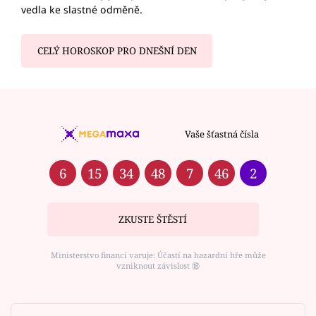
vedla ke slastné odměně.
CELÝ HOROSKOP PRO DNEŠNÍ DEN
Vaše šťastná čísla
6
15
34
48
7
46
2
ZKUSTE ŠTĚSTÍ
Ministerstvo financí varuje: Účastí na hazardní hře může
vzniknout závislost ⑱