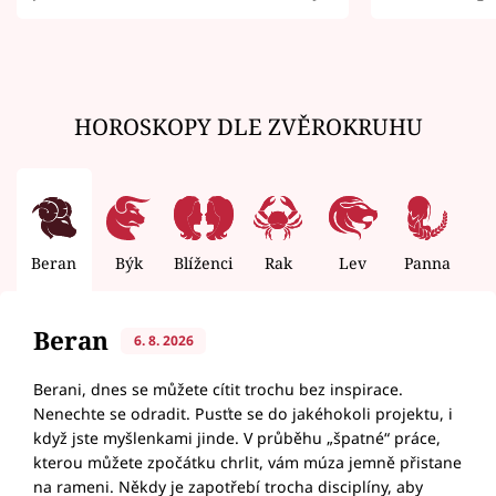
zemřít
HOROSKOPY DLE ZVĚROKRUHU
Beran
Býk
Blíženci
Rak
Lev
Panna
V
Beran
6. 8. 2026
Berani, dnes se můžete cítit trochu bez inspirace.
Nenechte se odradit. Pusťte se do jakéhokoli projektu, i
když jste myšlenkami jinde. V průběhu „špatné“ práce,
kterou můžete zpočátku chrlit, vám múza jemně přistane
na rameni. Někdy je zapotřebí trocha disciplíny, aby