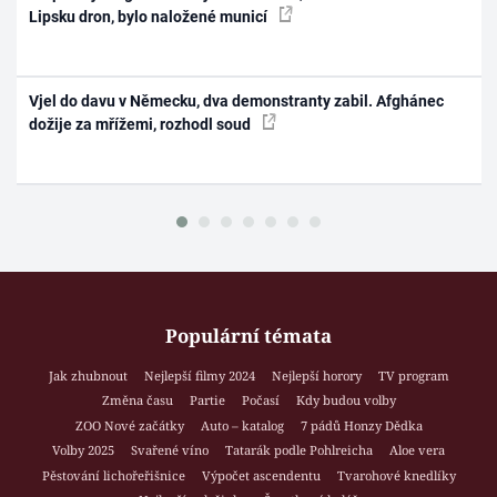
Lipsku dron, bylo naložené municí
Vjel do davu v Německu, dva demonstranty zabil. Afghánec
dožije za mřížemi, rozhodl soud
Populární témata
Jak zhubnout
Nejlepší filmy 2024
Nejlepší horory
TV program
Změna času
Partie
Počasí
Kdy budou volby
ZOO Nové začátky
Auto – katalog
7 pádů Honzy Dědka
Volby 2025
Svařené víno
Tatarák podle Pohlreicha
Aloe vera
Pěstování lichořeřišnice
Výpočet ascendentu
Tvarohové knedlíky