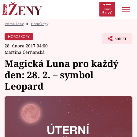
ŽIVĚ
Prima Ženy
■
Horoskopy
Trendy:
Polabí
Inspekce
Prostřeno!
AYTO?
HOROSKOPY
SDÍLET
Módní alarm
Zrádci
Proměny
28. února 2017 04:00
Martina Čerňanská
Magická Luna pro každý
den: 28. 2. – symbol
Témata
Leopard
Celebrity
Vztahy
Seriály