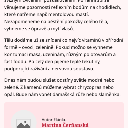
svižným cvičením, poskakováním. Po ranní sprše
věnujeme pozornosti reflexním bodům na chodidlech,
které natřeme např. mentolovou mastí.
Nezapomeneme na pěstění pokožky celého těla,
vyhneme se úpravě a mytí vlasů.
Tělu dodáme už se snídaní co nejvíc vitamínů v přírodní
formě – ovoci, zelenině. Pokud možno se vyhneme
konzumaci masa, uzeninám, různým polotovarům a
fast foodu. Po celý den pijeme teplé tekutiny,
podporující zažívání a nervovou soustavu.
Dnes nám budou slušet odstíny světle modré nebo
zelené. Z kamenů můžeme vybrat chryzopras nebo
opál. Bude nám vonět damašská růže nebo slaměnka.
Autor článku
Martina Čerňanská