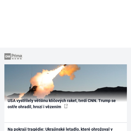
USA vystřílely většinu klíčových raket, tvrdí CNN. Trump se
ostře ohradil, hrozí i vězením
Na pokraji tragédie: Ukrajinské letadlo, které ohrožoval v