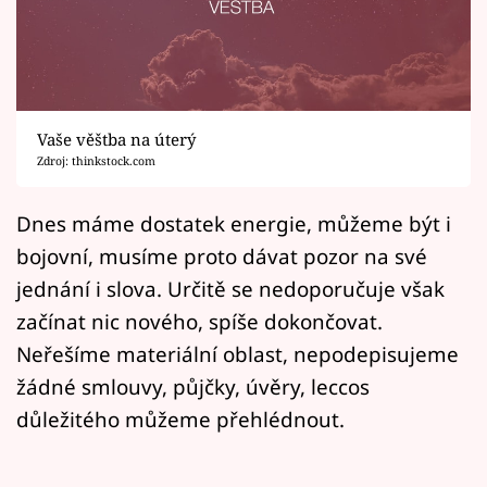
Horoskopy
Sledujte prima+
Filmový festival Karlovy Vary
Vaše věštba na úterý
Pořady
Zdroj: thinkstock.com
Mámy sobě
Dnes máme dostatek energie, můžeme být i
bojovní, musíme proto dávat pozor na své
Přihlášení
jednání i slova. Určitě se nedoporučuje však
začínat nic nového, spíše dokončovat.
Neřešíme materiální oblast, nepodepisujeme
Sledujte nás
žádné smlouvy, půjčky, úvěry, leccos
důležitého můžeme přehlédnout.