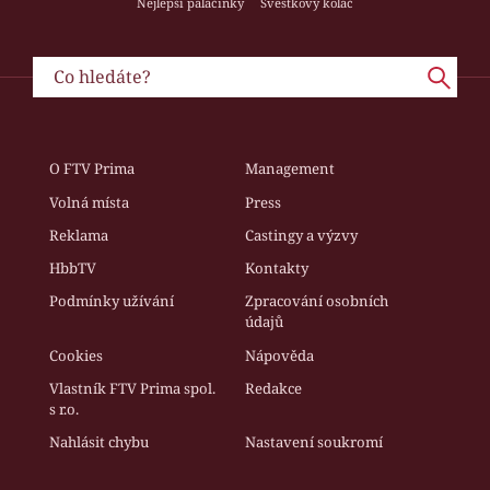
Nejlepší palačinky
Švestkový koláč
O FTV Prima
Management
Volná místa
Press
Reklama
Castingy a výzvy
HbbTV
Kontakty
Podmínky užívání
Zpracování osobních
údajů
Cookies
Nápověda
Vlastník FTV Prima spol.
Redakce
s r.o.
Nahlásit chybu
Nastavení soukromí