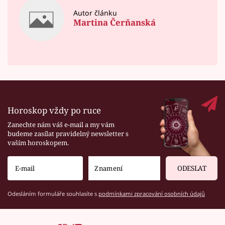
Autor článku
Martina Čerňanská
Horoskop vždy po ruce
Zanechte nám váš e-mail a my vám
budeme zasílat pravidelný newsletter s
vaším horoskopem.
ODESLAT
Odesláním formuláře souhlasíte s
podmínkami zpracování osobních údajů