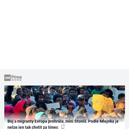
Boj s migranty Evropa prohrála, míní Stoniš. Podle Mlejnka je
nelze jen tak chytit za límec