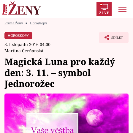
ŽIVĚ
Prima Ženy
■
Horoskopy
Trendy:
Polabí
Inspekce
Prostřeno!
AYTO?
HOROSKOPY
SDÍLET
Módní alarm
Zrádci
Proměny
3. listopadu 2016 04:00
Martina Čerňanská
Magická Luna pro každý
den: 3. 11. – symbol
Témata
Jednorožec
Celebrity
Vztahy
Seriály