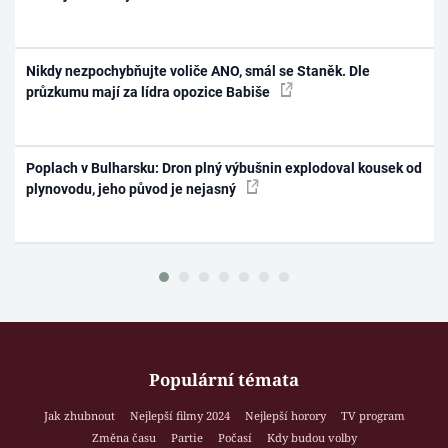
Nikdy nezpochybňujte voliče ANO, smál se Staněk. Dle
průzkumu mají za lídra opozice Babiše
Poplach v Bulharsku: Dron plný výbušnin explodoval kousek od
plynovodu, jeho původ je nejasný
Populární témata
Jak zhubnout
Nejlepší filmy 2024
Nejlepší horory
TV program
Změna času
Partie
Počasí
Kdy budou volby