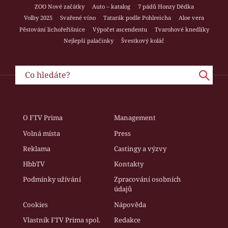
ZOO Nové začátky
Auto – katalog
7 pádů Honzy Dědka
Volby 2025
Svařené víno
Tatarák podle Pohlreicha
Aloe vera
Pěstování lichořeřišnice
Výpočet ascendentu
Tvarohové knedlíky
Nejlepší palačinky
Švestkový koláč
O FTV Prima
Management
Volná místa
Press
Reklama
Castingy a výzvy
HbbTV
Kontakty
Podmínky užívání
Zpracování osobních
údajů
Cookies
Nápověda
Vlastník FTV Prima spol.
Redakce