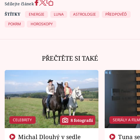
Sdílejte článek
ŠTÍTKY
ENERGIE
LUNA
ASTROLOGIE
PŘEDPOVĚĎ
POKRM
HOROSKOPY
PŘEČTĚTE SI TAKÉ
CELEBRITY
SERIÁLY A FIL
8 fotografií
Michal Dlouhý v sedle
Tuna se chtěl vrátit domů.