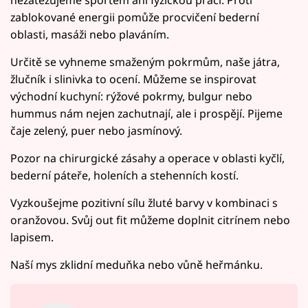
nezatěžujeme sportem ani fyzickou prací. Proti
zablokované energii pomůže procvičení bederní
oblasti, masáži nebo plaváním.
Určitě se vyhneme smaženým pokrmům, naše játra,
žlučník i slinivka to ocení. Můžeme se inspirovat
východní kuchyní: rýžové pokrmy, bulgur nebo
hummus nám nejen zachutnají, ale i prospějí. Pijeme
čaje zelený, puer nebo jasmínový.
Pozor na chirurgické zásahy a operace v oblasti kyčlí,
bederní páteře, holeních a stehenních kostí.
Vyzkoušejme pozitivní sílu žluté barvy v kombinaci s
oranžovou. Svůj out fit můžeme doplnit citrínem nebo
lapisem.
Naší mys zklidní meduňka nebo vůně heřmánku.