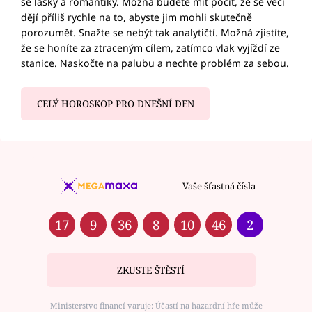
se lásky a romantiky. Možná budete mít pocit, že se věci
dějí příliš rychle na to, abyste jim mohli skutečně
porozumět. Snažte se nebýt tak analytičtí. Možná zjistíte,
že se honíte za ztraceným cílem, zatímco vlak vyjíždí ze
stanice. Naskočte na palubu a nechte problém za sebou.
CELÝ HOROSKOP PRO DNEŠNÍ DEN
Vaše šťastná čísla
17
9
36
8
10
46
2
ZKUSTE ŠTĚSTÍ
Ministerstvo financí varuje: Účastí na hazardní hře může