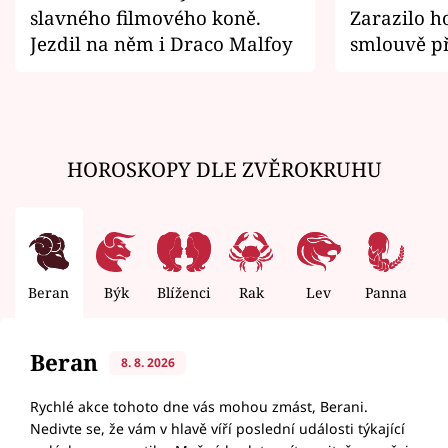
slavného filmového koně.
Zarazilo ho
Jezdil na něm i Draco Malfoy
smlouvě př
zemřít
HOROSKOPY DLE ZVĚROKRUHU
Beran
Býk
Blíženci
Rak
Lev
Panna
V
Beran
8. 8. 2026
Rychlé akce tohoto dne vás mohou zmást, Berani.
Nedivte se, že vám v hlavě víří poslední události týkající