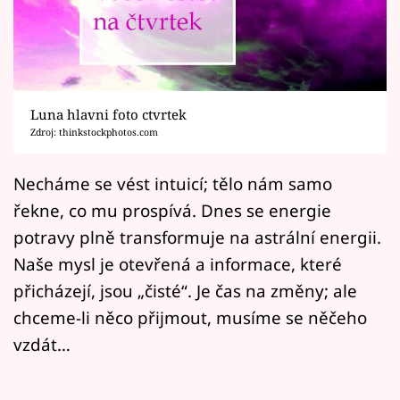
Horoskopy
Sledujte prima+
Filmový festival Karlovy Vary
Luna hlavni foto ctvrtek
Pořady
Zdroj: thinkstockphotos.com
Mámy sobě
Necháme se vést intuicí; tělo nám samo
řekne, co mu prospívá. Dnes se energie
Přihlášení
potravy plně transformuje na astrální energii.
Naše mysl je otevřená a informace, které
přicházejí, jsou „čisté“. Je čas na změny; ale
Sledujte nás
chceme-li něco přijmout, musíme se něčeho
vzdát…