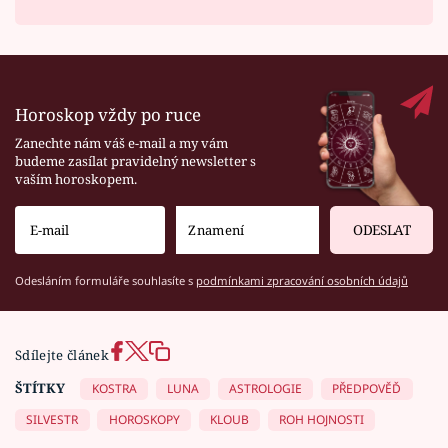
Horoskop vždy po ruce
Zanechte nám váš e-mail a my vám
budeme zasílat pravidelný newsletter s
vaším horoskopem.
ODESLAT
Odesláním formuláře souhlasíte s
podmínkami zpracování osobních údajů
Sdílejte článek
ŠTÍTKY
KOSTRA
LUNA
ASTROLOGIE
PŘEDPOVĚĎ
SILVESTR
HOROSKOPY
KLOUB
ROH HOJNOSTI