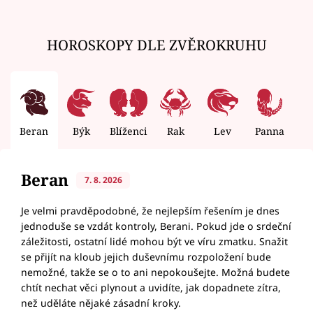
HOROSKOPY DLE ZVĚROKRUHU
Beran
Býk
Blíženci
Rak
Lev
Panna
V
Beran
7. 8. 2026
Je velmi pravděpodobné, že nejlepším řešením je dnes
jednoduše se vzdát kontroly, Berani. Pokud jde o srdeční
záležitosti, ostatní lidé mohou být ve víru zmatku. Snažit
se přijít na kloub jejich duševnímu rozpoložení bude
nemožné, takže se o to ani nepokoušejte. Možná budete
chtít nechat věci plynout a uvidíte, jak dopadnete zítra,
než uděláte nějaké zásadní kroky.