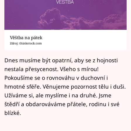
Horoskopy
Sledujte prima+
Filmový festival Karlovy Vary
Věštba na pátek
Pořady
Zdroj: thinkstock.com
Mámy sobě
Dnes musíme být opatrní, aby se z hojnosti
nestala přesycenost. Všeho s mírou!
Přihlášení
Pokoušíme se o rovnováhu v duchovní i
hmotné sféře. Věnujeme pozornost tělu i duši.
Užíváme si, ale myslíme i na druhé. Jsme
Sledujte nás
štědří a obdarováváme přátele, rodinu i své
blízké.