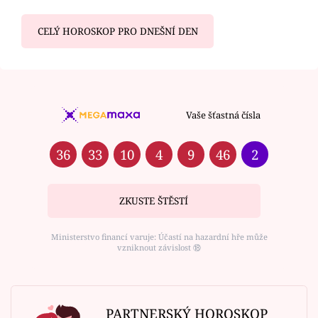
CELÝ HOROSKOP PRO DNEŠNÍ DEN
Vaše šťastná čísla
36
33
10
4
9
46
2
ZKUSTE ŠTĚSTÍ
Ministerstvo financí varuje: Účastí na hazardní hře může
vzniknout závislost ⑱
PARTNERSKÝ HOROSKOP