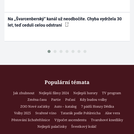
Na „Švarcenberský“ kanál už neodbočíte. Chyba vydržela 30
let, teď ceduli celou odstraní
Populární témata
Jak zhubnout
Nejlepší filmy 2024
Nejlepší horory
TV program
Změna času
Partie
Počasí
Kdy budou volby
ZOO Nové začátky
Auto – katalog
7 pádů Honzy Dědka
Volby 2025
Svařené víno
Tatarák podle Pohlreicha
Aloe vera
Pěstování lichořeřišnice
Výpočet ascendentu
Tvarohové knedlíky
Nejlepší palačinky
Švestkový koláč