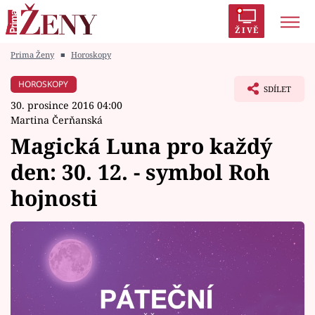
ŽIVĚ
Prima Ženy
■
Horoskopy
Trendy:
Polabí
Inspekce
Prostřeno!
AYTO?
HOROSKOPY
SDÍLET
Módní alarm
Zrádci
Proměny
30. prosince 2016 04:00
Martina Čerňanská
Magická Luna pro každý
den: 30. 12. - symbol Roh
Témata
hojnosti
Celebrity
Vztahy
Seriály