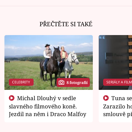
PŘEČTĚTE SI TAKÉ
CELEBRITY
SERIÁLY A FIL
8 fotografií
Michal Dlouhý v sedle
Tuna se chtěl vrátit domů.
slavného filmového koně.
Zarazilo ho
Jezdil na něm i Draco Malfoy
smlouvě př
zemřít