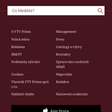
O FTV Prima
Management
Volná místa
Press
Reklama
Castingy a výzvy
HbbTV
Kontakty
Podmínky užívání
Zpracování osobních
údajů
Cookies
Nápověda
Vlastník FTV Prima spol.
Redakce
s r.o.
Nahlásit chybu
Nastavení soukromí
App Store