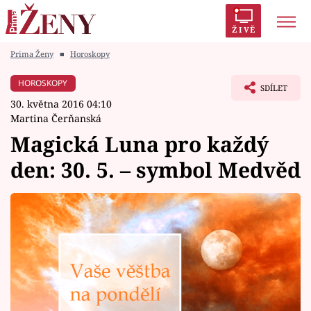
ŽIVĚ
Prima Ženy
■
Horoskopy
Trendy:
Polabí
Inspekce
Prostřeno!
AYTO?
HOROSKOPY
SDÍLET
Módní alarm
Zrádci
Proměny
30. května 2016 04:10
Martina Čerňanská
Magická Luna pro každý
den: 30. 5. – symbol Medvěd
Témata
Celebrity
Vztahy
Seriály