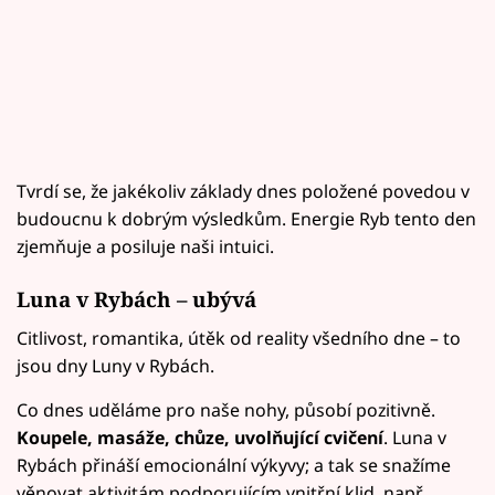
Tvrdí se, že jakékoliv základy dnes položené povedou v
budoucnu k dobrým výsledkům. Energie Ryb tento den
zjemňuje a posiluje naši intuici.
Luna v Rybách – ubývá
Citlivost, romantika, útěk od reality všedního dne – to
jsou dny Luny v Rybách.
Co dnes uděláme pro naše nohy, působí pozitivně.
Koupele, masáže, chůze, uvolňující cvičení
. Luna v
Rybách přináší emocionální výkyvy; a tak se snažíme
věnovat aktivitám podporujícím vnitřní klid, např.