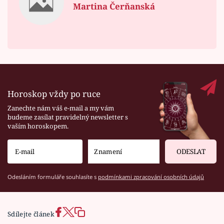
Martina Čerňanská
Horoskop vždy po ruce
Zanechte nám váš e-mail a my vám
budeme zasílat pravidelný newsletter s
vaším horoskopem.
ODESLAT
Odesláním formuláře souhlasíte s
podmínkami zpracování osobních údajů
Sdílejte článek