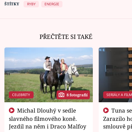
ŠTÍTKY
RYBY
ENERGIE
PŘEČTĚTE SI TAKÉ
CELEBRITY
SERIÁLY A FIL
8 fotografií
Michal Dlouhý v sedle
Tuna se chtěl vrátit domů.
slavného filmového koně.
Zarazilo ho
Jezdil na něm i Draco Malfoy
smlouvě př