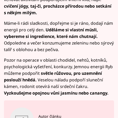
cvičení jógy, taj-či, procházce přírodou nebo setkání
s někým milým.
Máme-li rádi sladkosti, dopřejme si je ráno, dodají nám
energii pro celý den.
Uděláme si vlastní müsli,
vybereme si ingredience, které nám chutnají.
Odpoledne a večer konzumujeme zeleninu nebo sýrový
talíř s oblohou a bez pečiva.
Pozor na operace v oblasti chodidel, nehtů, kotníků,
psychologická vyšetření, konkurzy. Jemnou energii Ryb
můžeme podpořit
světle růžovou, pro uzemnění
poslouží hnědá.
Veselou náladu podpoří sluneční
kámen, rodonit otevírá naší srdeční čakru.
Vyzkoušejme opojnou vůni jasmínu nebo canangy.
Autor článku