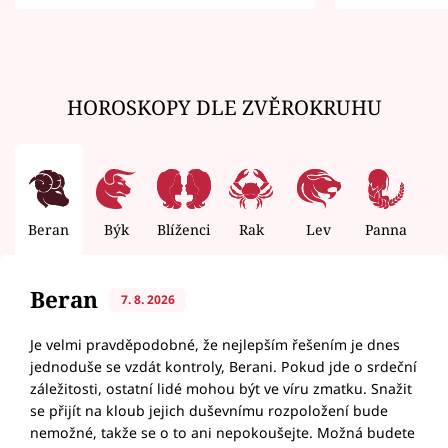
zemřít
HOROSKOPY DLE ZVĚROKRUHU
Beran
Býk
Blíženci
Rak
Lev
Panna
V
Beran
7. 8. 2026
Je velmi pravděpodobné, že nejlepším řešením je dnes
jednoduše se vzdát kontroly, Berani. Pokud jde o srdeční
záležitosti, ostatní lidé mohou být ve víru zmatku. Snažit
se přijít na kloub jejich duševnímu rozpoložení bude
nemožné, takže se o to ani nepokoušejte. Možná budete