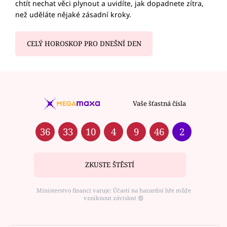
chtít nechat věci plynout a uvidíte, jak dopadnete zítra,
než uděláte nějaké zásadní kroky.
CELÝ HOROSKOP PRO DNEŠNÍ DEN
Vaše šťastná čísla
36
33
10
4
9
46
2
ZKUSTE ŠTĚSTÍ
Ministerstvo financí varuje: Účastí na hazardní hře může
vzniknout závislost ⑱