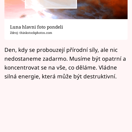
Horoskopy
Sledujte prima+
Luna hlavni foto pondeli
Filmový festival Karlovy Vary
Zdroj: thinkstockphotos.com
Pořady
Den, kdy se probouzejí přírodní síly, ale nic
nedostaneme zadarmo. Musíme být opatrní a
Mámy sobě
koncentrovat se na vše, co děláme. Vládne
silná energie, která může být destruktivní.
Přihlášení
Sledujte nás