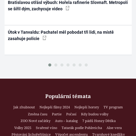
Bratislavou otřásl výbuch: Hořela rafinerie Slovnaft. Metropolí
se šířil dým, zachycuje video
Útok v Tanvaldu: Pachatel měl pobodat tři lidi, na místě
zasahuje policie
Populární témata
Jak zhubnout
Nejlepší filmy 2024
Nejlepší horory
TV program
Změna času
Partie
Počasí
Kdy budou volby
ZOO Nové začátky
Auto – katalog
7 pádů Honzy Dědka
Volby 2025
Svařené víno
Tatarák podle Pohlreicha
Aloe vera
Pěstování lichořeřišnice
Výpočet ascendentu
Tvarohové knedlíky