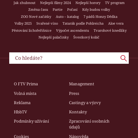
Jak zhubnout
Nejlepší filmy 2024
Nejlepší horory
TV program
Změna času
Partie
Počasí
Kdy budou volby
ZOO Nové začátky
Auto – katalog
7 pádů Honzy Dědka
Volby 2025
Svařené víno
Tatarák podle Pohlreicha
Aloe vera
Pěstování lichořeřišnice
Výpočet ascendentu
Tvarohové knedlíky
Nejlepší palačinky
Švestkový koláč
O FTV Prima
Management
Volná místa
Press
Reklama
Castingy a výzvy
HbbTV
Kontakty
Podmínky užívání
Zpracování osobních
údajů
Cookies
Nápověda