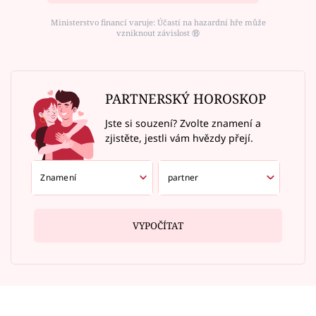
Ministerstvo financí varuje: Účastí na hazardní hře může
vzniknout závislost ⑱
PARTNERSKÝ HOROSKOP
Jste si souzení? Zvolte znamení a
zjistěte, jestli vám hvězdy přejí.
VYPOČÍTAT