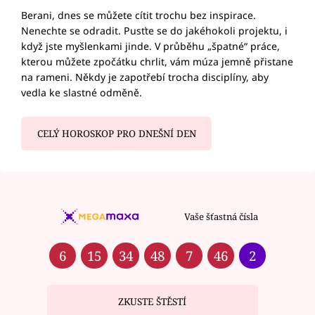
Berani, dnes se můžete cítit trochu bez inspirace.
Nenechte se odradit. Pusťte se do jakéhokoli projektu, i
když jste myšlenkami jinde. V průběhu „špatné“ práce,
kterou můžete zpočátku chrlit, vám múza jemně přistane
na rameni. Někdy je zapotřebí trocha disciplíny, aby
vedla ke slastné odměně.
CELÝ HOROSKOP PRO DNEŠNÍ DEN
Vaše šťastná čísla
6
15
34
48
7
46
2
ZKUSTE ŠTĚSTÍ