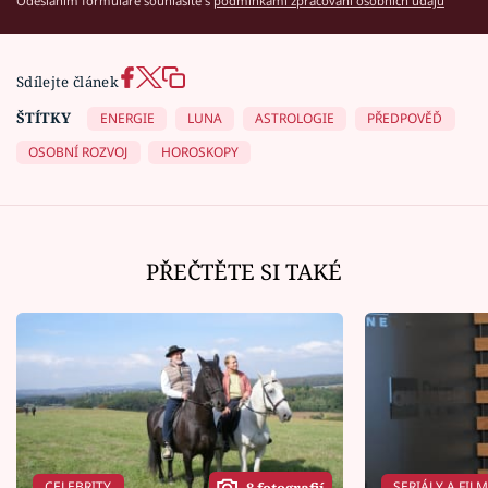
Odesláním formuláře souhlasíte s
podmínkami zpracování osobních údajů
Sdílejte článek
ŠTÍTKY
ENERGIE
LUNA
ASTROLOGIE
PŘEDPOVĚĎ
OSOBNÍ ROZVOJ
HOROSKOPY
PŘEČTĚTE SI TAKÉ
CELEBRITY
SERIÁLY A FIL
8 fotografií