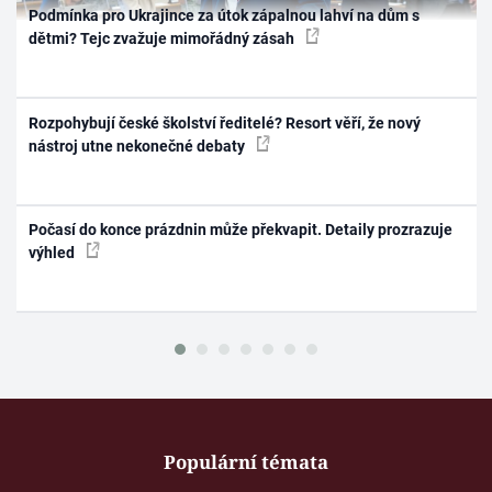
Podmínka pro Ukrajince za útok zápalnou lahví na dům s
dětmi? Tejc zvažuje mimořádný zásah
Rozpohybují české školství ředitelé? Resort věří, že nový
nástroj utne nekonečné debaty
Počasí do konce prázdnin může překvapit. Detaily prozrazuje
výhled
Populární témata