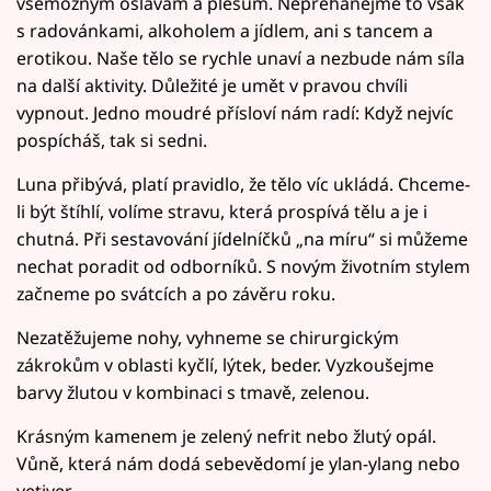
všemožným oslavám a plesům. Nepřehánějme to však
s radovánkami, alkoholem a jídlem, ani s tancem a
erotikou. Naše tělo se rychle unaví a nezbude nám síla
na další aktivity. Důležité je umět v pravou chvíli
vypnout. Jedno moudré přísloví nám radí: Když nejvíc
pospícháš, tak si sedni.
Luna přibývá, platí pravidlo, že tělo víc ukládá. Chceme-
li být štíhlí, volíme stravu, která prospívá tělu a je i
chutná. Při sestavování jídelníčků „na míru“ si můžeme
nechat poradit od odborníků. S novým životním stylem
začneme po svátcích a po závěru roku.
Nezatěžujeme nohy, vyhneme se chirurgickým
zákrokům v oblasti kyčlí, lýtek, beder. Vyzkoušejme
barvy žlutou v kombinaci s tmavě, zelenou.
Krásným kamenem je zelený nefrit nebo žlutý opál.
Vůně, která nám dodá sebevědomí je ylan-ylang nebo