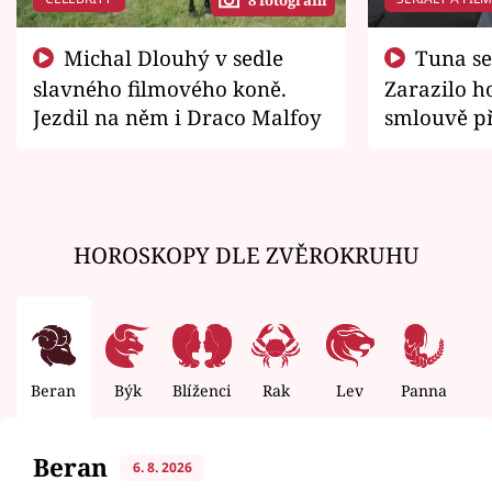
Michal Dlouhý v sedle
Tuna se chtěl vrátit domů.
slavného filmového koně.
Zarazilo ho
Jezdil na něm i Draco Malfoy
smlouvě př
zemřít
HOROSKOPY DLE ZVĚROKRUHU
Beran
Býk
Blíženci
Rak
Lev
Panna
V
Beran
6. 8. 2026