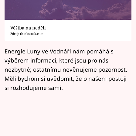
Horoskopy
Sledujte prima+
Věštba na neděli
Filmový festival Karlovy Vary
Zdroj: thinkstock.com
Pořady
Energie Luny ve Vodnáři nám pomáhá s
výběrem informací, které jsou pro nás
Mámy sobě
nezbytné; ostatnímu nevěnujeme pozornost.
Měli bychom si uvědomit, že o našem postoji
Přihlášení
si rozhodujeme sami.
Sledujte nás