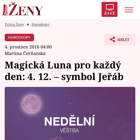
ŽIVĚ
Prima Ženy
■
Horoskopy
Trendy:
Polabí
Inspekce
Prostřeno!
AYTO?
HOROSKOPY
SDÍLET
Módní alarm
Zrádci
Proměny
4. prosince 2016 04:00
Martina Čerňanská
Magická Luna pro každý
den: 4. 12. – symbol Jeřáb
Témata
Celebrity
Vztahy
Seriály