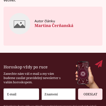
vetiver.
Autor článku
Martina Čerňanská
Horoskop vždy po ruce
Zanechte nám váš e-mail a my vám
budeme zasílat pravidelný newsletter s
vaším horoskopem.
ODESLAT