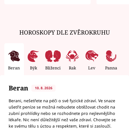
zemřít
HOROSKOPY DLE ZVĚROKRUHU
Beran
Býk
Blíženci
Rak
Lev
Panna
V
Beran
10. 8. 2026
Berani, nešetřete na péči o své fyzické zdraví. Ve snaze
ušetřit peníze se možná nebudete obtěžovat chodit na
zubní prohlídky nebo se rozhodnete pro nejlevnějšího
lékaře. Nic není důležitější než vaše zdraví. Chovejte se
ke svému tělu s úctou a respektem, které si zaslouží.