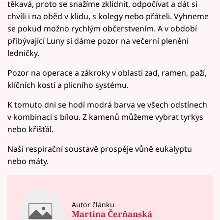
těkavá, proto se snažíme zklidnit, odpočívat a dát si
chvíli i na oběd v klidu, s kolegy nebo přáteli. Vyhneme
se pokud možno rychlým občerstvením. A v období
přibývající Luny si dáme pozor na večerní plenění
ledničky.
Pozor na operace a zákroky v oblasti zad, ramen, paží,
klíčních kostí a plicního systému.
K tomuto dni se hodí modrá barva ve všech odstínech
v kombinaci s bílou. Z kamenů můžeme vybrat tyrkys
nebo křišťál.
Naší respirační soustavě prospěje vůně eukalyptu
nebo máty.
Autor článku
Martina Čerňanská