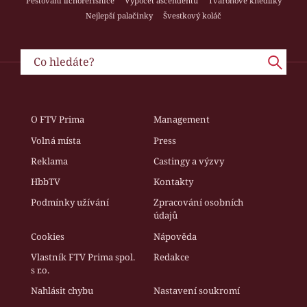
Pěstování lichořeřišnice
Výpočet ascendentu
Tvarohové knedlíky
Nejlepší palačinky
Švestkový koláč
O FTV Prima
Management
Volná místa
Press
Reklama
Castingy a výzvy
HbbTV
Kontakty
Podmínky užívání
Zpracování osobních
údajů
Cookies
Nápověda
Vlastník FTV Prima spol.
Redakce
s r.o.
Nahlásit chybu
Nastavení soukromí