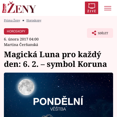
ŽIVĚ
Prima Ženy
■
Horoskopy
Trendy:
Polabí
Inspekce
Prostřeno!
AYTO?
HOROSKOPY
SDÍLET
Módní alarm
Zrádci
Proměny
6. února 2017 04:00
Martina Čerňanská
Magická Luna pro každý
den: 6. 2. – symbol Koruna
Témata
Celebrity
Vztahy
Seriály