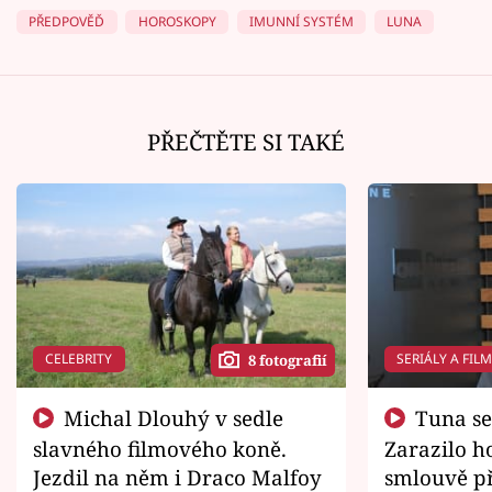
PŘEDPOVĚĎ
HOROSKOPY
IMUNNÍ SYSTÉM
LUNA
PŘEČTĚTE SI TAKÉ
CELEBRITY
SERIÁLY A FIL
8 fotografií
Michal Dlouhý v sedle
Tuna se chtěl vrátit domů.
slavného filmového koně.
Zarazilo ho
Jezdil na něm i Draco Malfoy
smlouvě př