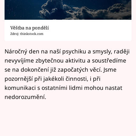
Horoskopy
Sledujte prima+
Věštba na pondělí
Filmový festival Karlovy Vary
Zdroj: thinkstock.com
Pořady
Náročný den na naší psychiku a smysly, raději
nevyvíjíme zbytečnou aktivitu a soustředíme
Mámy sobě
se na dokončení již započatých věcí. Jsme
pozornější při jakékoli činnosti, i při
Přihlášení
komunikaci s ostatními lidmi mohou nastat
nedorozumění.
Sledujte nás