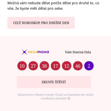
Možná vám nebude dělat potíže dělat pro druhé to, co
víte, že byste měli dělat pro sebe.
CELÝ HOROSKOP PRO DNEŠNÍ DEN
Vaše šťastná čísla
10
27
38
17
12
46
2
ZKUSTE ŠTĚSTÍ
Ministerstvo financí varuje: Účastí na hazardní hře může
vzniknout závislost ⑱