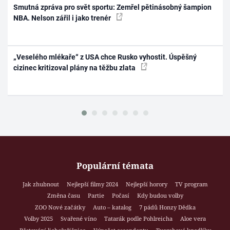
Smutná zpráva pro svět sportu: Zemřel pětinásobný šampion
NBA. Nelson zářil i jako trenér
„Veselého mlékaře“ z USA chce Rusko vyhostit. Úspěšný
cizinec kritizoval plány na těžbu zlata
Populární témata
Jak zhubnout
Nejlepší filmy 2024
Nejlepší horory
TV program
Změna času
Partie
Počasí
Kdy budou volby
ZOO Nové začátky
Auto – katalog
7 pádů Honzy Dědka
Volby 2025
Svařené víno
Tatarák podle Pohlreicha
Aloe vera