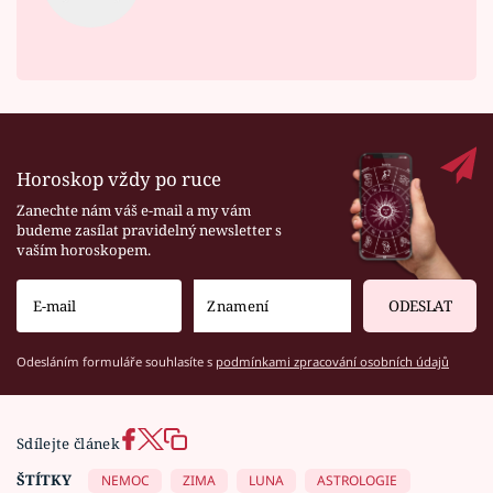
Horoskop vždy po ruce
Zanechte nám váš e-mail a my vám
budeme zasílat pravidelný newsletter s
vaším horoskopem.
ODESLAT
Odesláním formuláře souhlasíte s
podmínkami zpracování osobních údajů
Sdílejte článek
ŠTÍTKY
NEMOC
ZIMA
LUNA
ASTROLOGIE