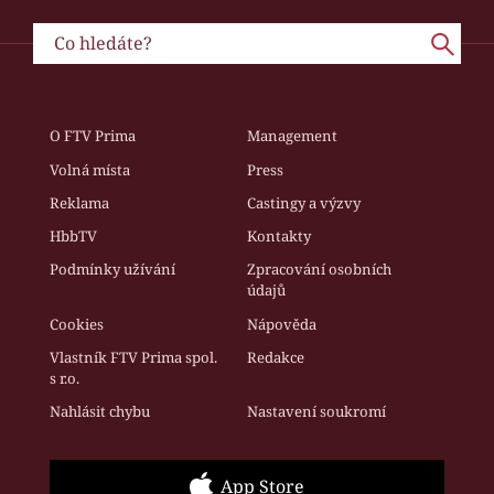
O FTV Prima
Management
Volná místa
Press
Reklama
Castingy a výzvy
HbbTV
Kontakty
Podmínky užívání
Zpracování osobních
údajů
Cookies
Nápověda
Vlastník FTV Prima spol.
Redakce
s r.o.
Nahlásit chybu
Nastavení soukromí
App Store