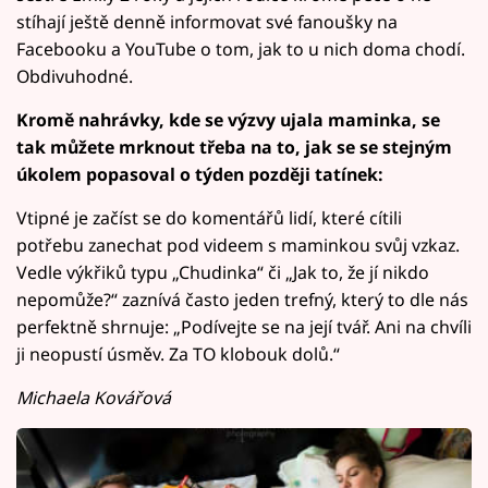
stíhají ještě denně informovat své fanoušky na
Facebooku a YouTube o tom, jak to u nich doma chodí.
Obdivuhodné.
Kromě nahrávky, kde se výzvy ujala maminka, se
tak můžete mrknout třeba na to, jak se se stejným
úkolem popasoval o týden později tatínek:
Vtipné je začíst se do komentářů lidí, které cítili
potřebu zanechat pod videem s maminkou svůj vzkaz.
Vedle výkřiků typu „Chudinka“ či „Jak to, že jí nikdo
nepomůže?“ zaznívá často jeden trefný, který to dle nás
perfektně shrnuje: „Podívejte se na její tvář. Ani na chvíli
ji neopustí úsměv. Za TO klobouk dolů.“
Michaela Kovářová