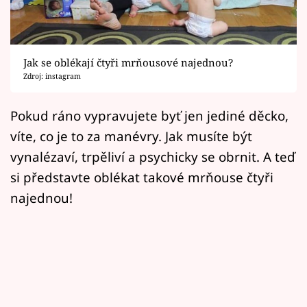
Horoskopy
Sledujte prima+
Jak se oblékají čtyři mrňousové najednou?
Filmový festival Karlovy Vary
Zdroj: instagram
Pořady
Pokud ráno vypravujete byť jen jediné děcko,
víte, co je to za manévry. Jak musíte být
Mámy sobě
vynalézaví, trpěliví a psychicky se obrnit. A teď
si představte oblékat takové mrňouse čtyři
Přihlášení
najednou!
Sledujte nás