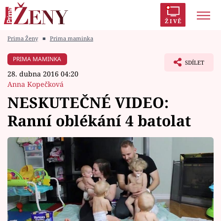
ŽIVĚ
Prima Ženy
■
Prima maminka
Trendy:
Polabí
Inspekce
Prostřeno!
AYTO?
PRIMA MAMINKA
SDÍLET
Módní alarm
Zrádci
Proměny
28. dubna 2016 04:20
Anna Kopečková
NESKUTEČNÉ VIDEO:
Ranní oblékání 4 batolat
Témata
Celebrity
Vztahy
Seriály