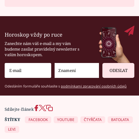
Horoskop vždy po ruce
Zanechte nám váš e-mail a my vám
budeme zasílat pravidelný newsletter s
vaším horoskopem.
ODESLAT
Odesláním formuláře souhlasíte s
podmínkami zpracování osobních údajů
Sdílejte článek
ŠTÍTKY
FACEBOOK
YOUTUBE
ČTYŘČATA
BATOLATA
LEVI