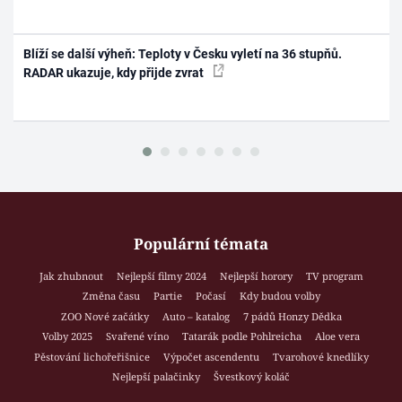
Blíží se další výheň: Teploty v Česku vyletí na 36 stupňů.
RADAR ukazuje, kdy přijde zvrat
Populární témata
Jak zhubnout
Nejlepší filmy 2024
Nejlepší horory
TV program
Změna času
Partie
Počasí
Kdy budou volby
ZOO Nové začátky
Auto – katalog
7 pádů Honzy Dědka
Volby 2025
Svařené víno
Tatarák podle Pohlreicha
Aloe vera
Pěstování lichořeřišnice
Výpočet ascendentu
Tvarohové knedlíky
Nejlepší palačinky
Švestkový koláč