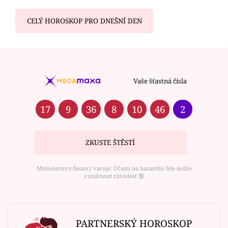
CELÝ HOROSKOP PRO DNEŠNÍ DEN
Vaše šťastná čísla
17
9
36
8
10
46
2
ZKUSTE ŠTĚSTÍ
Ministerstvo financí varuje: Účastí na hazardní hře může
vzniknout závislost ⑱
PARTNERSKÝ HOROSKOP