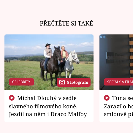
PŘEČTĚTE SI TAKÉ
CELEBRITY
SERIÁLY A FIL
8 fotografií
Michal Dlouhý v sedle
Tuna se chtěl vrátit domů.
slavného filmového koně.
Zarazilo ho
Jezdil na něm i Draco Malfoy
smlouvě př
zemřít