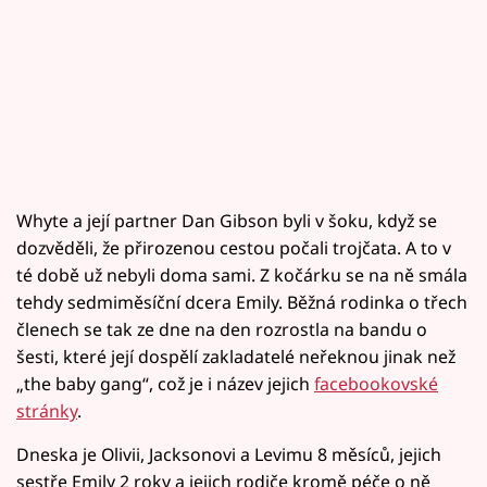
Whyte a její partner Dan Gibson byli v šoku, když se
dozvěděli, že přirozenou cestou počali trojčata. A to v
té době už nebyli doma sami. Z kočárku se na ně smála
tehdy sedmiměsíční dcera Emily. Běžná rodinka o třech
členech se tak ze dne na den rozrostla na bandu o
šesti, které její dospělí zakladatelé neřeknou jinak než
„the baby gang“, což je i název jejich
facebookovské
stránky
.
Dneska je Olivii, Jacksonovi a Levimu 8 měsíců, jejich
sestře Emily 2 roky a jejich rodiče kromě péče o ně