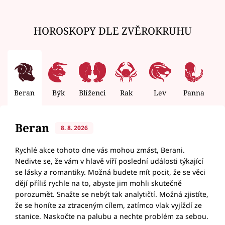
HOROSKOPY DLE ZVĚROKRUHU
Beran
Býk
Blíženci
Rak
Lev
Panna
V
Beran
8. 8. 2026
Rychlé akce tohoto dne vás mohou zmást, Berani.
Nedivte se, že vám v hlavě víří poslední události týkající
se lásky a romantiky. Možná budete mít pocit, že se věci
dějí příliš rychle na to, abyste jim mohli skutečně
porozumět. Snažte se nebýt tak analytičtí. Možná zjistíte,
že se honíte za ztraceným cílem, zatímco vlak vyjíždí ze
stanice. Naskočte na palubu a nechte problém za sebou.