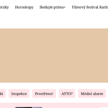
eriály
Horoskopy
Sledujte prima+
Filmový festival Karl
Celebrity
Recept
MÓDA A KRÁSA
HLAVNÍ JÍ
VZTAHY A SEX
SLADKÉ
PRIMA MAMINKA
ZDRAVÉ
bí
Inspekce
Prostřeno!
AYTO?
Módní alarm
Fresh
Living
RECEPTY
BYDLENÍ