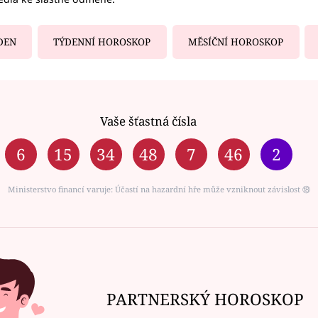
DEN
TÝDENNÍ HOROSKOP
MĚSÍČNÍ HOROSKOP
Vaše šťastná čísla
6
15
34
48
7
46
2
Ministerstvo financí varuje: Účastí na hazardní hře může vzniknout závislost ⑱
PARTNERSKÝ HOROSKOP