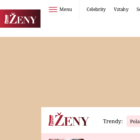
Menu
Celebrity
Vztahy
S
Seriály
Životní styl
ZOO
DIETY A HUBNUTÍ
PROSTŘENO!
CESTOVÁNÍ A
DOVOLENÁ
DUCH
ZDRAVÍ
Trendy:
Pola
Horoskopy
Video
ASTROČLÁNKY
SERIÁLY