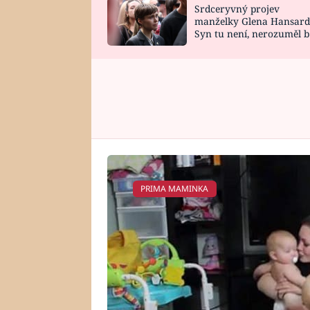
Srdceryvný projev
SNÁŘ
CELEBRITY
manželky Glena Hansard
Syn tu není, nerozuměl b
HOROSKOP NA
VAŘENÍ
tomu, vysvětlila
ROK 2023
PRIMA MAMINKA