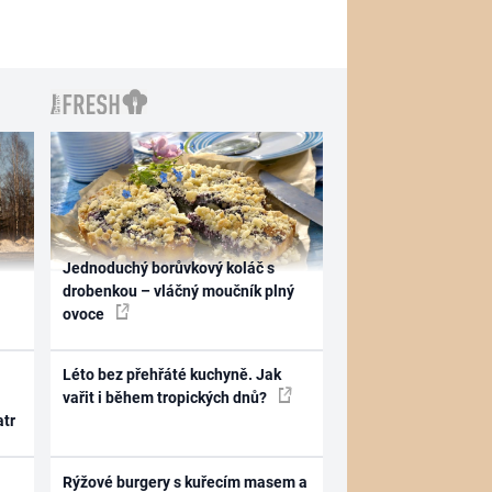
Jednoduchý borůvkový koláč s
drobenkou – vláčný moučník plný
ovoce
Léto bez přehřáté kuchyně. Jak
vařit i během tropických dnů?
atr
Rýžové burgery s kuřecím masem a