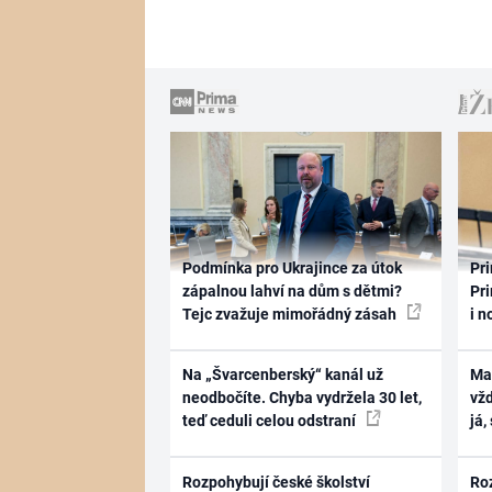
Podmínka pro Ukrajince za útok
Pri
zápalnou lahví na dům s dětmi?
Pri
Tejc zvažuje mimořádný zásah
i n
Na „Švarcenberský“ kanál už
Ma
neodbočíte. Chyba vydržela 30 let,
vž
teď ceduli celou odstraní
já,
Rozpohybují české školství
Ro