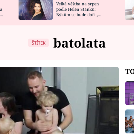
Velká věštba na srpen
NOVINKY
ZAHRADA
a:
podle Helen Stanku:
y
Býkům se bude dařit,
VIDEORECEPTY
DESIGN
Vodnáře čeká jízda
batolata
ŠTÍTEK
TO