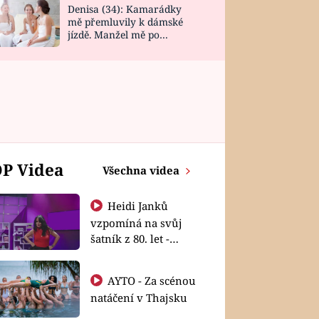
Denisa (34): Kamarádky
mě přemluvily k dámské
jízdě. Manžel mě po
návratu zaskočil
P Videa
Všechna videa
Heidi Janků
vzpomíná na svůj
šatník z 80. let -
Shopaholičky
AYTO - Za scénou
natáčení v Thajsku