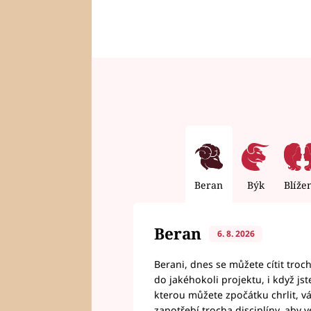
Beran
Býk
Blíže
Beran
6. 8. 2026
Berani, dnes se můžete cítit troc
do jakéhokoli projektu, i když js
kterou můžete zpočátku chrlit, 
zapotřebí trocha disciplíny, aby 