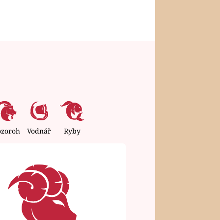
ozoroh
Vodnář
Ryby