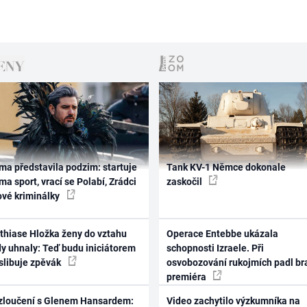
ma představila podzim: startuje
Tank KV-1 Němce dokonale
ma sport, vrací se Polabí, Zrádci
zaskočil
ové kriminálky
thiase Hložka ženy do vztahu
Operace Entebbe ukázala
dy uhnaly: Teď budu iniciátorem
schopnosti Izraele. Při
 slibuje zpěvák
osvobozování rukojmích padl br
premiéra
zloučení s Glenem Hansardem:
Video zachytilo výzkumníka na