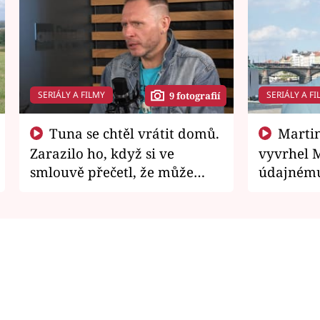
SERIÁLY A FILMY
SERIÁLY A FI
9 fotografií
Tuna se chtěl vrátit domů.
Martin Písařík jako
Zarazilo ho, když si ve
vyvrhel 
smlouvě přečetl, že může
údajnému
zemřít
je v nemil