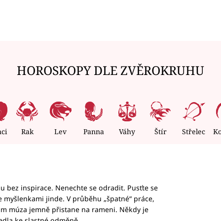
HOROSKOPY DLE ZVĚROKRUHU
nci
Rak
Lev
Panna
Váhy
Štír
Střelec
K
hu bez inspirace. Nenechte se odradit. Pusťte se
te myšlenkami jinde. V průběhu „špatné“ práce,
vám múza jemně přistane na rameni. Někdy je
vedla ke slastné odměně.