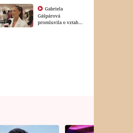
Gabriela
Gášpárová
promluvila o vztahu
a zakládání rodiny