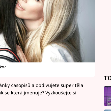
lky?
TO
ránky časopisů a obdivujete super těla
ak se která jmenuje? Vyzkoušejte si