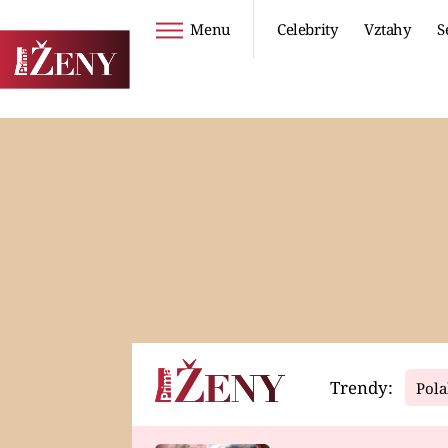
Menu
Celebrity
Vztahy
S
Seriály
Životní styl
ZOO
DIETY A HUBNUTÍ
PROSTŘENO!
CESTOVÁNÍ A
DOVOLENÁ
DUCH
ZDRAVÍ
Trendy:
Pola
Horoskopy
Video
ASTROČLÁNKY
SERIÁLY