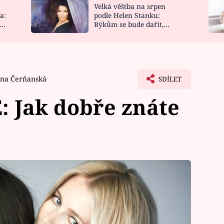
Velká věštba na srpen
NOVINKY
ZAHRADA
a:
podle Helen Stanku:
y
Býkům se bude dařit,
VIDEORECEPTY
DESIGN
Vodnáře čeká jízda
ina Čerňanská
SDÍLET
 Jak dobře znáte