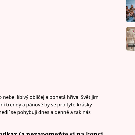
nebe, líbivý obličej a bohatá hříva. Svět jim
ní trendy a pánové by se pro tyto krásky
medií se pohybují dnes a denně a tak nás
 odkaz (a nezapomeňte si na konci