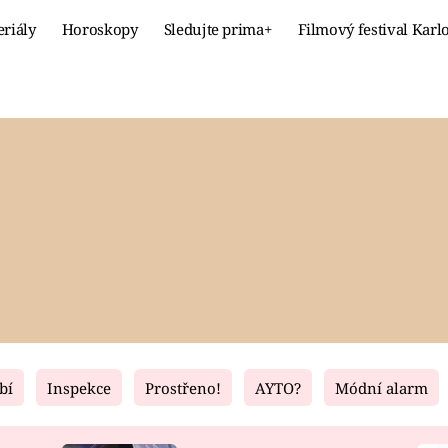
eriály
Horoskopy
Sledujte prima+
Filmový festival Karl
Celebrity
Recept
MÓDA A KRÁSA
HLAVNÍ JÍ
VZTAHY A SEX
SLADKÉ
PRIMA MAMINKA
ZDRAVÉ
bí
Inspekce
Prostřeno!
AYTO?
Módní alarm
Fresh
Living
RECEPTY
BYDLENÍ