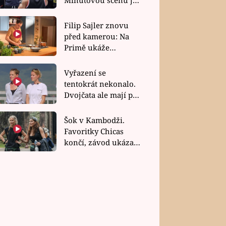
bez dubla
Filip Sajler znovu
před kamerou: Na
Primě ukáže
poctivou kuchyni i
rychlé recepty
Vyřazení se
tentokrát nekonalo.
Dvojčata ale mají po
uzavření třetí etapy
závodu nůž na krku
Šok v Kambodži.
Favoritky Chicas
končí, závod ukázal
svou nejtvrdší tvář