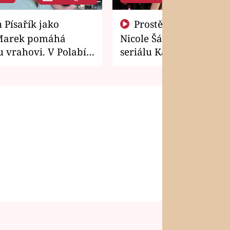
Prostě si o to řekla! Takhle
Marek pomáhá
Nicole Šáchová získala r
 vrahovi. V Polabí
seriálu Kamarádi
osti