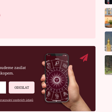
á
budeme zasílat
oskopem.
ODESLAT
racování osobních údajů