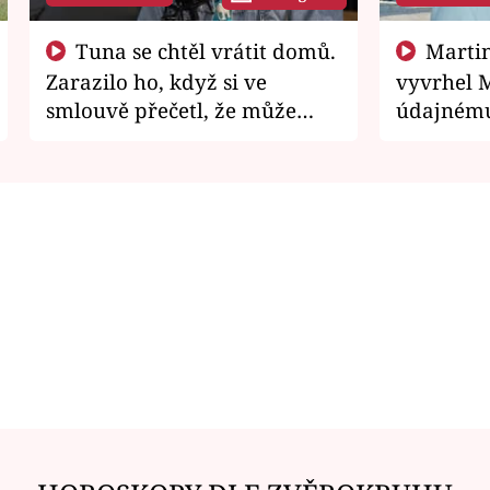
Tuna se chtěl vrátit domů.
Martin Písařík jako
Zarazilo ho, když si ve
vyvrhel 
smlouvě přečetl, že může
údajnému
zemřít
je v nemil