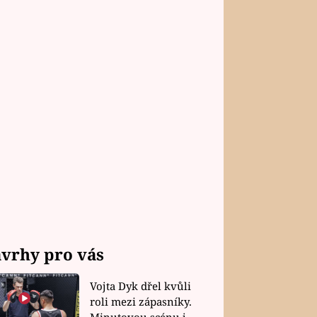
vrhy pro vás
Vojta Dyk dřel kvůli
roli mezi zápasníky.
Minutovou scénu jel