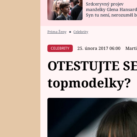
Srdceryvný projev
SNÁŘ
CELEBRITY
manželky Glena Hansard
Syn tu není, nerozuměl b
HOROSKOP NA
VAŘENÍ
tomu, vysvětlila
ROK 2023
Prima Ženy
■
Celebrity
25. února 2017 06:00
Mart
CELEBRITY
OTESTUJTE SE:
topmodelky?