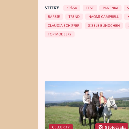
ŠTÍTKY
KRÁSA
TEST
PANENKA
BARBIE
TREND
NAOMI CAMPBELL
CLAUDIA SCHIFFER
GISELE BÜNDCHEN
TOP MODELKY
CELEBRITY
8 fotografií