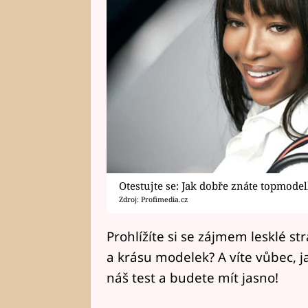
Otestujte se: Jak dobře znáte topmode
Zdroj: Profimedia.cz
Prohlížíte si se zájmem lesklé st
a krásu modelek? A víte vůbec, j
náš test a budete mít jasno!