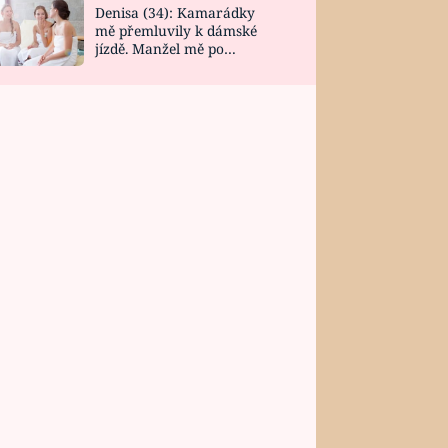
Denisa (34): Kamarádky
mě přemluvily k dámské
jízdě. Manžel mě po
návratu zaskočil