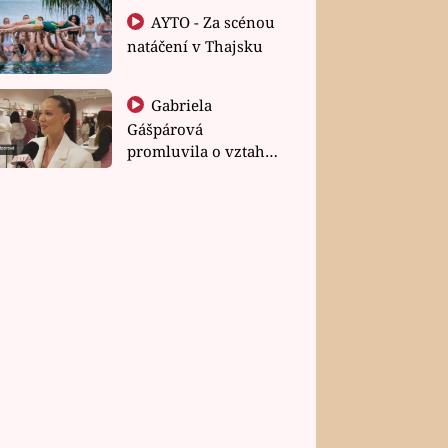
AYTO - Za scénou
natáčení v Thajsku
Gabriela
Gášpárová
promluvila o vztahu
a zakládání rodiny