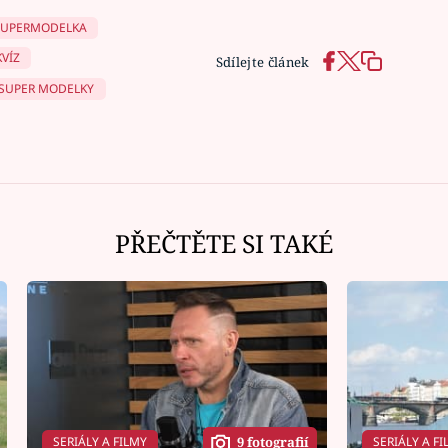
SUPERMODELKA
KVÍZ
Sdílejte článek
SUPER MODELKY
PŘEČTĚTE SI TAKÉ
SERIÁLY A FILMY
SERIÁLY A FI
9 fotografií