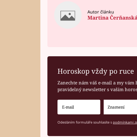
Autor článku
Martina Čerňansk
Horoskop vždy po ruce
Zanechte nám váš e-mail a my vám 
pravidelný newsletter s vaším hor
Odesláním formuláře souhlasíte s
podmínkami zp