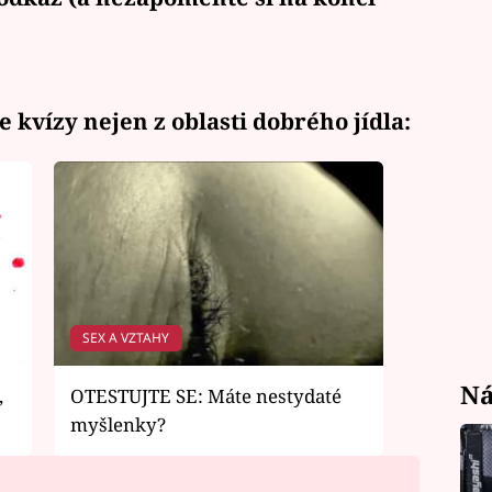
e kvízy nejen z oblasti dobrého jídla:
SEX A VZTAHY
Ná
,
OTESTUJTE SE: Máte nestydaté
myšlenky?