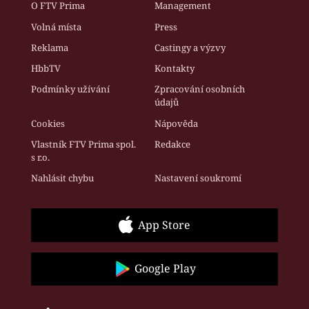
O FTV Prima
Management
Volná místa
Press
Reklama
Castingy a výzvy
HbbTV
Kontakty
Podmínky užívání
Zpracování osobních
údajů
Cookies
Nápověda
Vlastník FTV Prima spol.
Redakce
s r.o.
Nahlásit chybu
Nastavení soukromí
App Store
Google Play