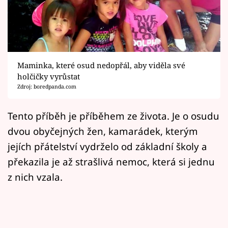
Horoskopy
Sledujte prima+
Filmový festival Karlovy Vary
Maminka, které osud nedopřál, aby viděla své
Pořady
holčičky vyrůstat
Zdroj: boredpanda.com
Mámy sobě
Tento příběh je příběhem ze života. Je o osudu
dvou obyčejných žen, kamarádek, kterým
Přihlášení
jejích přátelství vydrželo od základní školy a
překazila je až strašlivá nemoc, která si jednu
Sledujte nás
z nich vzala.