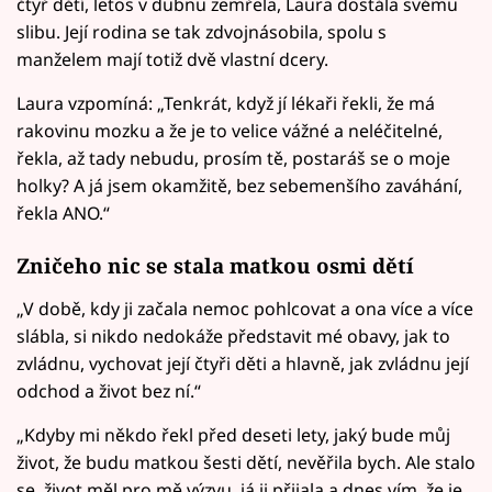
čtyř dětí, letos v dubnu zemřela, Laura dostála svému
slibu. Její rodina se tak zdvojnásobila, spolu s
manželem mají totiž dvě vlastní dcery.
Laura vzpomíná: „Tenkrát, když jí lékaři řekli, že má
rakovinu mozku a že je to velice vážné a neléčitelné,
řekla, až tady nebudu, prosím tě, postaráš se o moje
holky? A já jsem okamžitě, bez sebemenšího zaváhání,
řekla ANO.“
Zničeho nic se stala matkou osmi dětí
„V době, kdy ji začala nemoc pohlcovat a ona více a více
slábla, si nikdo nedokáže představit mé obavy, jak to
zvládnu, vychovat její čtyři děti a hlavně, jak zvládnu její
odchod a život bez ní.“
„Kdyby mi někdo řekl před deseti lety, jaký bude můj
život, že budu matkou šesti dětí, nevěřila bych. Ale stalo
se, život měl pro mě výzvu, já ji přijala a dnes vím, že je