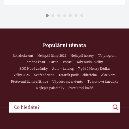
Populární témata
Jak zhubnout
Nejlepší filmy 2024
Nejlepší horory
TV program
Změna času
Partie
Počasí
Kdy budou volby
ZOO Nové začátky
Auto – katalog
7 pádů Honzy Dědka
Volby 2025
Svařené víno
Tatarák podle Pohlreicha
Aloe vera
Pěstování lichořeřišnice
Výpočet ascendentu
Tvarohové knedlíky
Nejlepší palačinky
Švestkový koláč