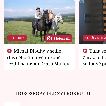
CELEBRITY
SERIÁLY A FIL
8 fotografií
Michal Dlouhý v sedle
Tuna se chtěl vrátit domů.
slavného filmového koně.
Zarazilo ho
Jezdil na něm i Draco Malfoy
smlouvě př
zemřít
HOROSKOPY DLE ZVĚROKRUHU