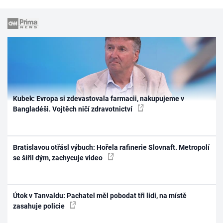
Kubek: Evropa si zdevastovala farmacii, nakupujeme v
Bangladéši. Vojtěch ničí zdravotnictví
Bratislavou otřásl výbuch: Hořela rafinerie Slovnaft. Metropolí
se šířil dým, zachycuje video
Útok v Tanvaldu: Pachatel měl pobodat tři lidi, na místě
zasahuje policie