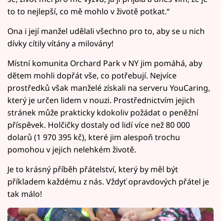
to to nejlepší, co mě mohlo v životě potkat.“
Ona i její manžel udělali všechno pro to, aby se u nich
dívky cítily vítány a milovány!
Místní komunita Orchard Park v NY jim pomáhá, aby
dětem mohli dopřát vše, co potřebují. Nejvíce
prostředků však manželé získali na serveru YouCaring,
který je určen lidem v nouzi. Prostřednictvím jejich
stránek může prakticky kdokoliv požádat o peněžní
příspěvek. Holčičky dostaly od lidí více než 80 000
dolarů (1 970 395 kč), které jim alespoň trochu
pomohou v jejich nelehkém životě.
Je to krásný příběh přátelství, který by měl být
příkladem každému z nás. Vždyť opravdových přátel je
tak málo!