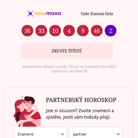
Vaše šťastná čísla
36
33
10
4
9
46
2
ZKUSTE ŠTĚSTÍ
Ministerstvo financí varuje: Účastí na hazardní hře může
vzniknout závislost ⑱
PARTNERSKÝ HOROSKOP
Jste si souzení? Zvolte znamení a
zjistěte, jestli vám hvězdy přejí.