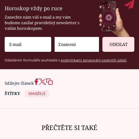
Horoskop vždy po ruce
Zanechte nám váš e-mail a my vám
budeme zasílat pravidelný newsletter s
vaším horoskopem.
ODESLAT
Odesláním formuláře souhlasíte s
podmínkami zpracování osobních údajů
Sdílejte článek
ŠTÍTKY
MANŽELÉ
PŘEČTĚTE SI TAKÉ