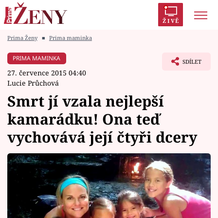
ŽIVĚ
Prima Ženy
■
Prima maminka
Trendy:
Polabí
Inspekce
Prostřeno!
AYTO?
PRIMA MAMINKA
SDÍLET
Módní alarm
Zrádci
Proměny
27. července 2015 04:40
Lucie Průchová
Smrt jí vzala nejlepší
kamarádku! Ona teď
Témata
vychovává její čtyři dcery
Celebrity
Vztahy
Seriály