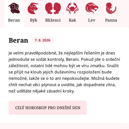
Beran
Býk
Blíženci
Rak
Lev
Panna
V
Beran
7. 8. 2026
Je velmi pravděpodobné, že nejlepším řešením je dnes
jednoduše se vzdát kontroly, Berani. Pokud jde o srdeční
záležitosti, ostatní lidé mohou být ve víru zmatku. Snažit
se přijít na kloub jejich duševnímu rozpoložení bude
nemožné, takže se o to ani nepokoušejte. Možná budete
chtít nechat věci plynout a uvidíte, jak dopadnete zítra,
než uděláte nějaké zásadní kroky.
CELÝ HOROSKOP PRO DNEŠNÍ DEN