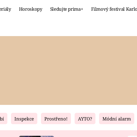
eriály
Horoskopy
Sledujte prima+
Filmový festival Karl
Celebrity
Recept
MÓDA A KRÁSA
HLAVNÍ JÍ
VZTAHY A SEX
SLADKÉ
PRIMA MAMINKA
ZDRAVÉ
bí
Inspekce
Prostřeno!
AYTO?
Módní alarm
Fresh
Living
RECEPTY
BYDLENÍ