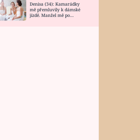
Denisa (34): Kamarádky
mě přemluvily k dámské
jízdě. Manžel mě po
návratu zaskočil