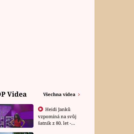
P Videa
Všechna videa
Heidi Janků
vzpomíná na svůj
šatník z 80. let -
Shopaholičky