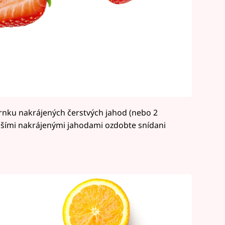
rnku nakrájených čerstvých jahod (nebo 2
lšími nakrájenými jahodami ozdobte snídani