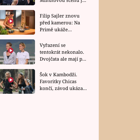
bez dubla
Filip Sajler znovu
před kamerou: Na
Primě ukáže
poctivou kuchyni i
rychlé recepty
Vyřazení se
tentokrát nekonalo.
Dvojčata ale mají po
uzavření třetí etapy
závodu nůž na krku
Šok v Kambodži.
Favoritky Chicas
končí, závod ukázal
svou nejtvrdší tvář