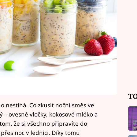
TO
no nestíhá. Co zkusit noční směs ve
ný – ovesné vločky, kokosové mléko a
 tom, že si všechno připravíte do
 přes noc v lednici. Díky tomu