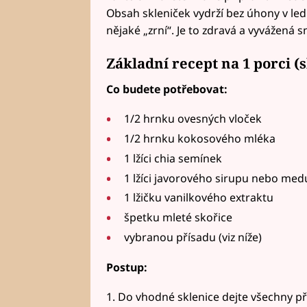
Obsah skleniček vydrží bez úhony v ledn
nějaké „zrní“. Je to zdravá a vyvážená 
Základní recept na 1 porci (s
Co budete potřebovat:
1/2 hrnku ovesných vloček
1/2 hrnku kokosového mléka
1 lžíci chia semínek
1 lžíci javorového sirupu nebo med
1 lžičku vanilkového extraktu
špetku mleté skořice
vybranou přísadu (viz níže)
Postup:
1. Do vhodné sklenice dejte všechny př