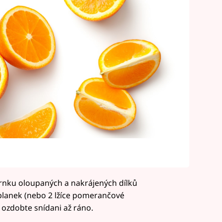
rnku oloupaných a nakrájených dílků
lanek (nebo 2 lžíce pomerančové
 ozdobte snídani až ráno.