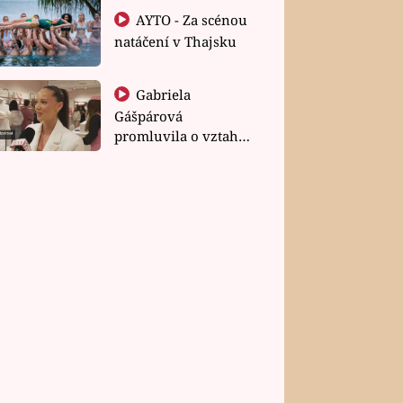
AYTO - Za scénou
natáčení v Thajsku
Gabriela
Gášpárová
promluvila o vztahu
a zakládání rodiny