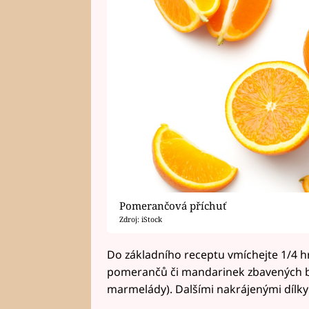
Pomerančová příchuť
Zdroj: iStock
Do základního receptu vmíchejte 1/4 h
pomerančů či mandarinek zbavených b
marmelády). Dalšími nakrájenými dílky