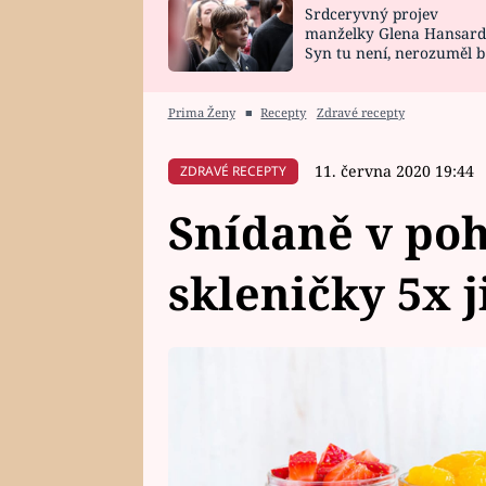
Srdceryvný projev
SNÁŘ
CELEBRITY
manželky Glena Hansard
Syn tu není, nerozuměl b
HOROSKOP NA
VAŘENÍ
tomu, vysvětlila
ROK 2023
Prima Ženy
■
Recepty
Zdravé recepty
11. června 2020 19:44
ZDRAVÉ RECEPTY
Snídaně v po
skleničky 5x 