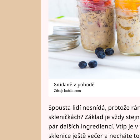
Snídaně v pohodě
Zdroj: bablle.com
Spousta lidí nesnídá, protože rá
skleničkách? Základ je vždy stej
pár dalších ingrediencí. Vtip je v
sklenice ještě večer a necháte to