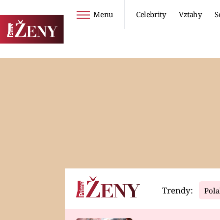
Menu
Celebrity
Vztahy
S
Seriály
Životní styl
ZOO
DIETY A HUBNUTÍ
PROSTŘENO!
CESTOVÁNÍ A
DOVOLENÁ
DUCH
ZDRAVÍ
Trendy:
Pola
Horoskopy
Video
ASTROČLÁNKY
SERIÁLY