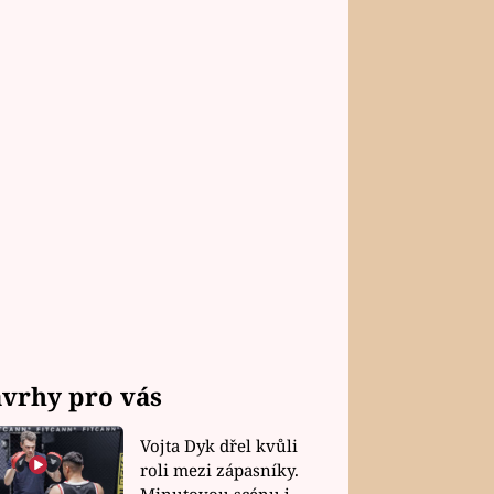
vrhy pro vás
Vojta Dyk dřel kvůli
roli mezi zápasníky.
Minutovou scénu jel