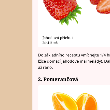
Jahodová příchuť
Zdroj: iStock
Do základního receptu vmíchejte 1/4 h
lžíce domácí jahodové marmelády). Da
až ráno.
2. Pomerančová