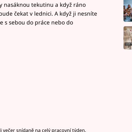
y nasáknou tekutinu a když ráno
ude čekat v lednici. A když ji nesníte
te s sebou do práce nebo do
li večer snídaně na celý pracovní týden.