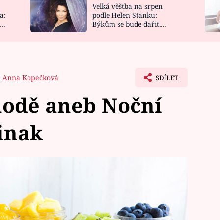
Velká věštba na srpen
NOVINKY
ZAHRADA
a:
podle Helen Stanku:
y
Býkům se bude dařit,
VIDEORECEPTY
DESIGN
Vodnáře čeká jízda
Anna Kopečková
SDÍLET
hodě aneb Noční
jinak