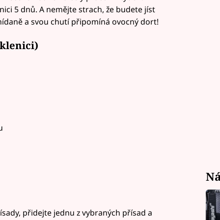
ici 5 dnů. A nemějte strach, že budete jíst
snídaně a svou chutí připomíná ovocný dort!
klenici)
u
Ná
ísady, přidejte jednu z vybraných přísad a