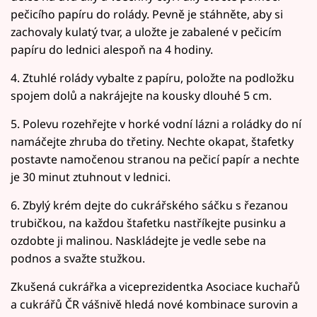
pečicího papíru do rolády. Pevně je stáhněte, aby si
zachovaly kulatý tvar, a uložte je zabalené v pečicím
papíru do lednici alespoň na 4 hodiny.
4. Ztuhlé rolády vybalte z papíru, položte na podložku
spojem dolů a nakrájejte na kousky dlouhé 5 cm.
5. Polevu rozehřejte v horké vodní lázni a roládky do ní
namáčejte zhruba do třetiny. Nechte okapat, štafetky
postavte namočenou stranou na pečicí papír a nechte
je 30 minut ztuhnout v lednici.
6. Zbylý krém dejte do cukrářského sáčku s řezanou
trubičkou, na každou štafetku nastříkejte pusinku a
ozdobte ji malinou. Naskládejte je vedle sebe na
podnos a svažte stužkou.
Zkušená cukrářka a viceprezidentka Asociace kuchařů
a cukrářů ČR vášnivě hledá nové kombinace surovin a