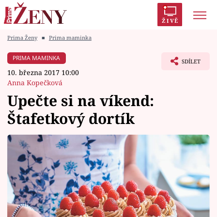
ŽIVĚ
Prima Ženy
■
Prima maminka
Trendy:
Polabí
Inspekce
Prostřeno!
AYTO?
PRIMA MAMINKA
SDÍLET
Módní alarm
Zrádci
Proměny
10. března 2017 10:00
Anna Kopečková
Upečte si na víkend:
Štafetkový dortík
Témata
Celebrity
Vztahy
Seriály