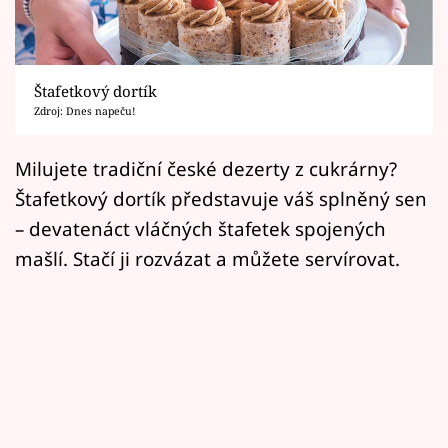
Horoskopy
Sledujte prima+
Štafetkový dortík
Filmový festival Karlovy Vary
Zdroj: Dnes napeču!
Pořady
Milujete tradiční české dezerty z cukrárny?
Štafetkový dortík představuje váš splněný sen
Mámy sobě
– devatenáct vláčných štafetek spojených
mašlí. Stačí ji rozvázat a můžete servírovat.
Přihlášení
Sledujte nás