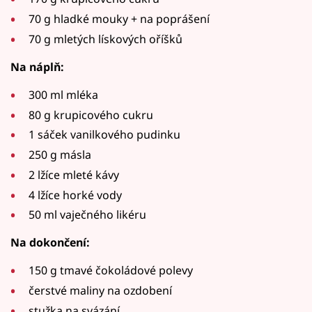
70 g hladké mouky + na poprášení
70 g mletých lískových oříšků
Na náplň:
300 ml mléka
80 g krupicového cukru
1 sáček vanilkového pudinku
250 g másla
2 lžíce mleté kávy
4 lžíce horké vody
50 ml vaječného likéru
Na dokončení:
150 g tmavé čokoládové polevy
čerstvé maliny na ozdobení
stužka na svázání