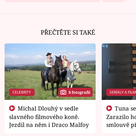
PŘEČTĚTE SI TAKÉ
CELEBRITY
SERIÁLY A FIL
8 fotografií
Michal Dlouhý v sedle
Tuna se chtěl vrátit domů.
slavného filmového koně.
Zarazilo ho
Jezdil na něm i Draco Malfoy
smlouvě př
zemřít