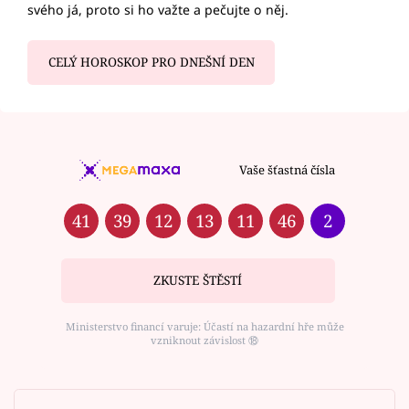
svého já, proto si ho važte a pečujte o něj.
CELÝ HOROSKOP PRO DNEŠNÍ DEN
Vaše šťastná čísla
41
39
12
13
11
46
2
ZKUSTE ŠTĚSTÍ
Ministerstvo financí varuje: Účastí na hazardní hře může
vzniknout závislost ⑱