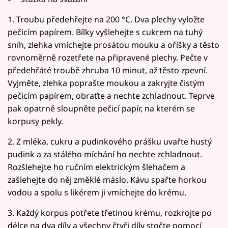
1. Troubu předehřejte na 200 °C. Dva plechy vyložte
pečicím papírem. Bílky vyšlehejte s cukrem na tuhý
sníh, zlehka vmíchejte prosátou mouku a oříšky a těsto
rovnoměrně rozetřete na připravené plechy. Pečte v
předehřáté troubě zhruba 10 minut, až těsto zpevní.
Vyjměte, zlehka poprašte moukou a zakryjte čistým
pečicím papírem, obraťte a nechte zchladnout. Teprve
pak opatrně sloupněte pečicí papír, na kterém se
korpusy pekly.
2. Z mléka, cukru a pudinkového prášku uvařte hustý
pudink a za stálého míchání ho nechte zchladnout.
Rozšlehejte ho ručním elektrickým šlehačem a
zašlehejte do něj změklé máslo. Kávu spařte horkou
vodou a spolu s likérem ji vmíchejte do krému.
3. Každý korpus potřete třetinou krému, rozkrojte po
délce na dva díly a všechny čtyři díly stočte pomocí