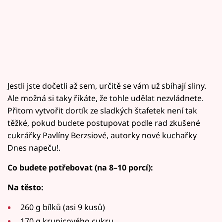
Jestli jste dočetli až sem, určitě se vám už sbíhají sliny.
Ale možná si taky říkáte, že tohle udělat nezvládnete.
Přitom vytvořit dortík ze sladkých štafetek není tak
těžké, pokud budete postupovat podle rad zkušené
cukrářky Pavlíny Berzsiové, autorky nové kuchařky
Dnes napeču!.
Co budete potřebovat (na 8–10 porcí):
Na těsto:
260 g bílků (asi 9 kusů)
170 g krupicového cukru