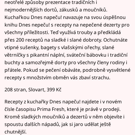
neotřelé způsoby prezentace tradičních i
nejmodernějších dortů, zákusků a moučníků.
Kuchařkou Dnes napeču! navazuje na svou úspěšnou
knihu Dnes nepeču! s recepty na nepečené dezerty pro
všechny příležitosti. Teď využívá trouby a předkládá
přes 200 receptů na sladké i slané dobroty. Ochutnáte
vtipné sušenky, bagety s vlašskými ořechy, slané
větrníčky s pikantní náplní, sváteční bábovku i tradiční
buchty a samozřejmě dorty pro všechny členy rodiny i
přátele. Pokud se pečení obáváte, podrobně vysvětlené
recepty s množstvím obměn vás zbaví strachu.
208 stran, Slovart, 399 Kč
Recepty z kuchařky Dnes napeču! najdete i v novém
čísle časopisu Prima Fresh, které je právě v prodeji.
Kromě sladkých moučníků a dezertů v něm objevíte i
spoustu dalších nápadů, jak si jaro udělat ještě
chutnější.