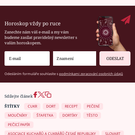
Horoskop vždy po ruce
Zanechte nám váš e-mail a my vám
budeme zasílat pravidelný newsletter s
vaším horoskopem.
ODESLAT
Odesláním formuláře souhlasíte s
podmínkami zpracování osobních údajů
Sdílejte článek
ŠTÍTKY
CUKR
DORT
RECEPT
PEČENÍ
MOUČNÍKY
ŠTAFETKA
DORTÍKY
TĚSTO
PEČICÍ PAPÍR
ASOCIACE KUCHAŘŮ A CUKRÁŘŮ ČESKÉ REPUBLIKY
SLOVART