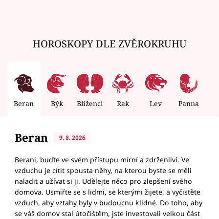
HOROSKOPY DLE ZVĚROKRUHU
Beran
Býk
Blíženci
Rak
Lev
Panna
V
Beran
9. 8. 2026
Berani, buďte ve svém přístupu mírní a zdrženliví. Ve
vzduchu je cítit spousta něhy, na kterou byste se měli
naladit a užívat si ji. Udělejte něco pro zlepšení svého
domova. Usmiřte se s lidmi, se kterými žijete, a vyčistěte
vzduch, aby vztahy byly v budoucnu klidné. Do toho, aby
se váš domov stal útočištěm, jste investovali velkou část