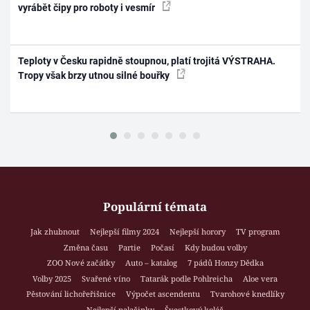
vyrábět čipy pro roboty i vesmír
Teploty v Česku rapidně stoupnou, platí trojitá VÝSTRAHA.
Tropy však brzy utnou silné bouřky
Populární témata
Jak zhubnout
Nejlepší filmy 2024
Nejlepší horory
TV program
Změna času
Partie
Počasí
Kdy budou volby
ZOO Nové začátky
Auto – katalog
7 pádů Honzy Dědka
Volby 2025
Svařené víno
Tatarák podle Pohlreicha
Aloe vera
Pěstování lichořeřišnice
Výpočet ascendentu
Tvarohové knedlíky
Nejlepší palačinky
Švestkový koláč