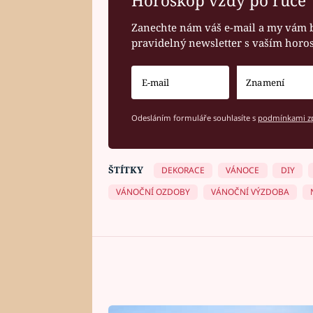
Horoskop vždy po ruce
Zanechte nám váš e-mail a my vám 
pravidelný newsletter s vaším hor
Odesláním formuláře souhlasíte s
podmínkami zp
ŠTÍTKY
DEKORACE
VÁNOCE
DIY
VÁNOČNÍ OZDOBY
VÁNOČNÍ VÝZDOBA