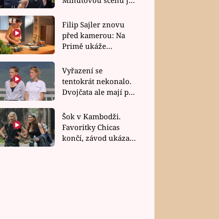
bez dubla
Filip Sajler znovu
před kamerou: Na
Primě ukáže
poctivou kuchyni i
rychlé recepty
Vyřazení se
tentokrát nekonalo.
Dvojčata ale mají po
uzavření třetí etapy
závodu nůž na krku
Šok v Kambodži.
Favoritky Chicas
končí, závod ukázal
svou nejtvrdší tvář