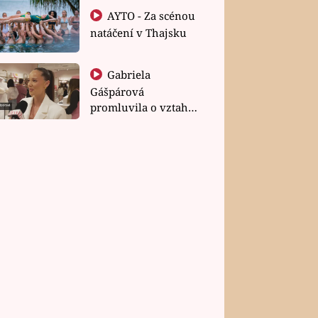
AYTO - Za scénou
natáčení v Thajsku
Gabriela
Gášpárová
promluvila o vztahu
a zakládání rodiny