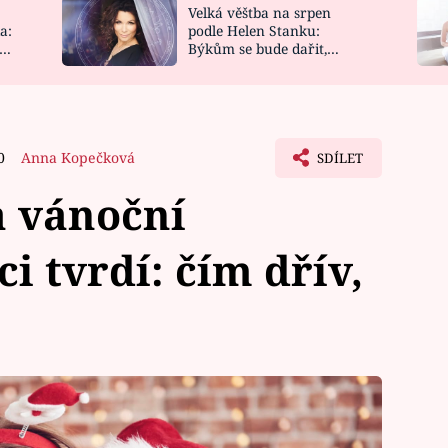
Velká věštba na srpen
NOVINKY
ZAHRADA
a:
podle Helen Stanku:
y
Býkům se bude dařit,
VIDEORECEPTY
DESIGN
Vodnáře čeká jízda
0
Anna Kopečková
SDÍLET
 vánoční
i tvrdí: čím dřív,