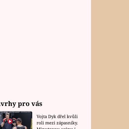
vrhy pro vás
Vojta Dyk dřel kvůli
roli mezi zápasníky.
Minutovou scénu jel