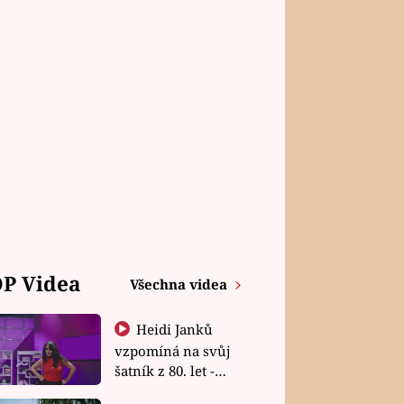
P Videa
Všechna videa
Heidi Janků
vzpomíná na svůj
šatník z 80. let -
Shopaholičky