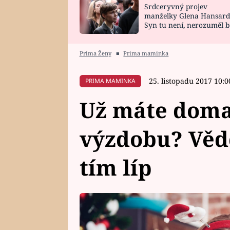
Srdceryvný projev
SNÁŘ
CELEBRITY
manželky Glena Hansard
Syn tu není, nerozuměl b
HOROSKOP NA
VAŘENÍ
tomu, vysvětlila
ROK 2023
Prima Ženy
■
Prima maminka
25. listopadu 2017 10:0
PRIMA MAMINKA
Už máte doma
výzdobu? Vědc
tím líp