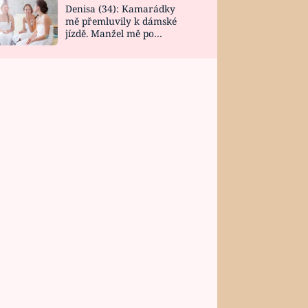
Denisa (34): Kamarádky
mě přemluvily k dámské
jízdě. Manžel mě po
návratu zaskočil