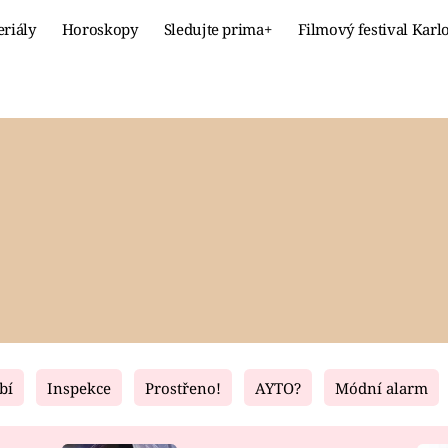
eriály
Horoskopy
Sledujte prima+
Filmový festival Karl
Celebrity
Recept
MÓDA A KRÁSA
HLAVNÍ JÍ
VZTAHY A SEX
SLADKÉ
PRIMA MAMINKA
ZDRAVÉ
bí
Inspekce
Prostřeno!
AYTO?
Módní alarm
Fresh
Living
RECEPTY
BYDLENÍ