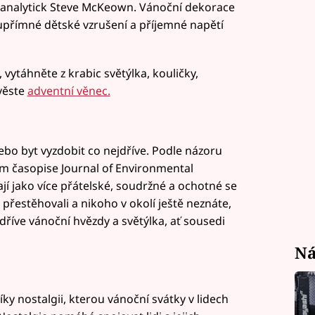
choanalytick Steve McKeown. Vánoční dekorace
o upřímné dětské vzrušení a příjemné napětí
 vytáhněte z krabic světýlka, kouličky,
ověste
adventní věnec.
nebo byt vyzdobit co nejdříve. Podle názoru
 časopise Journal of Environmental
í jako více přátelské, soudržné a ochotné se
přestěhovali a nikoho v okolí ještě neznáte,
dříve vánoční hvězdy a světýlka, ať sousedi
Ná
ky nostalgii, kterou vánoční svátky v lidech