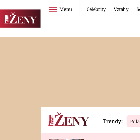
Menu
Celebrity
Vztahy
S
Seriály
Životní styl
ZOO
DIETY A HUBNUTÍ
PROSTŘENO!
CESTOVÁNÍ A
DOVOLENÁ
DUCH
ZDRAVÍ
Trendy:
Pola
Horoskopy
Video
ASTROČLÁNKY
SERIÁLY