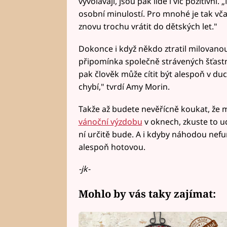
vyvolávají, jsou pak lidé i víc pozitivní.
osobní minulostí. Pro mnohé je tak vč
znovu trochu vrátit do dětských let."
Dokonce i když někdo ztratil milovano
připomínka společně strávených šťastn
pak člověk může cítit být alespoň v d
chybí," tvrdí Amy Morin.
Takže až budete nevěřícně koukat, že 
vánoční výzdobu
v oknech, zkuste to ud
ní určitě bude. A i kdyby náhodou nefu
alespoň hotovou.
-jk-
Mohlo by vás taky zajímat: