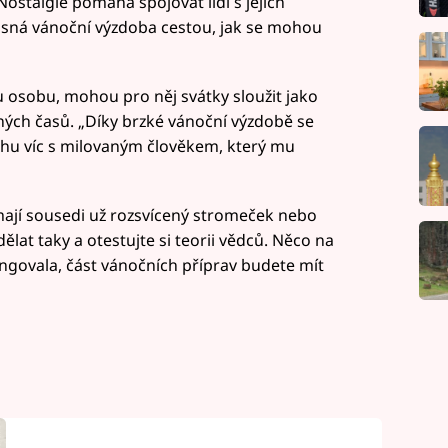
 „Nostalgie pomáhá spojovat lidi s jejich
asná vánoční výzdoba cestou, jak se mohou
u osobu, mohou pro něj svátky sloužit jako
ých časů. „Díky brzké vánoční výzdobě se
uchu víc s milovaným člověkem, který mu
mají sousedi už rozsvícený stromeček nebo
ělat taky a otestujte si teorii vědců. Něco na
ngovala, část vánočních příprav budete mít