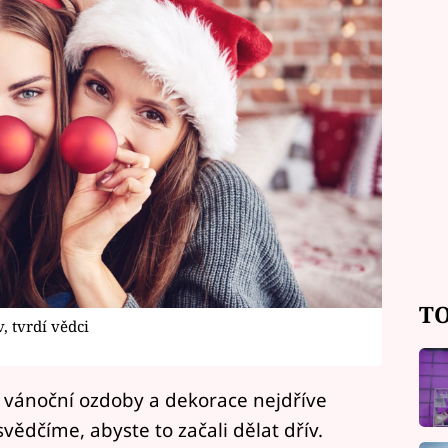
TO
, tvrdí vědci
ují vánoční ozdoby a dekorace nejdříve
vědčíme, abyste to začali dělat dřív.