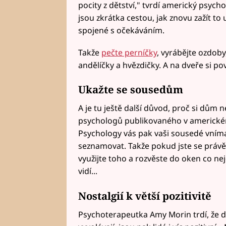
pocity z dětství," tvrdí americký psy
jsou zkrátka cestou, jak znovu zažít t
spojené s očekáváním.
Takže
pečte perníčky
, vyrábějte ozdoby,
andělíčky a hvězdičky. A na dveře si p
Ukažte se sousedům
A je tu ještě další důvod, proč si dům 
psychologů publikovaného v americkém
Psychology vás pak vaši sousedé vnímaj
seznamovat. Takže pokud jste se právě 
využijte toho a rozvěste do oken co nej
vidí...
Nostalgií k větší pozitivitě
Psychoterapeutka Amy Morin trdí, že dí