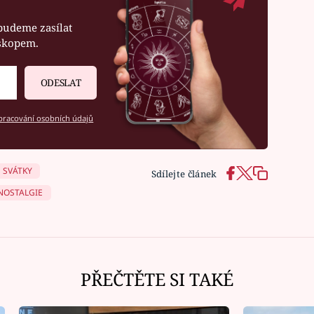
budeme zasílat
oskopem.
ODESLAT
racování osobních údajů
SVÁTKY
Sdílejte článek
NOSTALGIE
PŘEČTĚTE SI TAKÉ