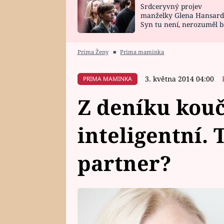
Srdceryvný projev
SNÁŘ
CELEBRITY
manželky Glena Hansard
Syn tu není, nerozuměl b
HOROSKOP NA
VAŘENÍ
tomu, vysvětlila
ROK 2023
Prima Ženy
■
Prima maminka
3. května 2014 04:00
PRIMA MAMINKA
Z deníku kouč
inteligentní. 
partner?