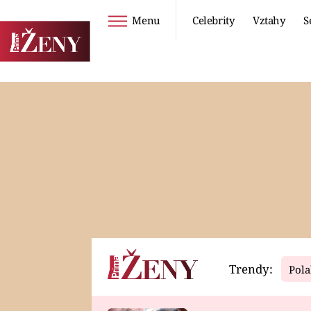
Menu
Celebrity
Vztahy
S
Seriály
Životní styl
ZOO
DIETY A HUBNUTÍ
PROSTŘENO!
CESTOVÁNÍ A
DOVOLENÁ
DUCH
ZDRAVÍ
Trendy:
Pola
Horoskopy
Video
ASTROČLÁNKY
SERIÁLY