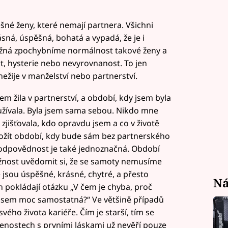
šné ženy, které nemají partnera. Všichni
rásná, úspěšná, bohatá a vypadá, že je i
žná zpochybníme normálnost takové ženy a
ost, hysterie nebo nevyrovnanost. To jen
ežije v manželství nebo partnerství.
em žila v partnerství, a období, kdy jsem byla
užívala. Byla jsem sama sebou. Nikdo mne
a zjišťovala, kdo opravdu jsem a co v životě
rožít období, kdy bude sám bez partnerského
 odpovědnost je také jednoznačná. Období
žnost uvědomit si, že se samoty nemusíme
 jsou úspěšné, krásné, chytré, a přesto
Ná
h pokládají otázku „V čem je chyba, proč
Jsem moc samostatná?“ Ve většině případů
ého života kariéře. Čím je starší, tím se
šenostech s prvními láskami už nevěří pouze