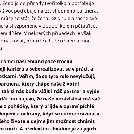
 Žena je od přírody tvořitelka a potřebuje
ý život potřebuje nalézt vhodného partnera.
může se stát, že žena rezignuje a začne své
tnera si vzpomene v období kolem pětatřiceti
ození dítěte. V některých případech je však
 zmatkovat, protože cítí, že už nemá moc
u.
 v rámci naší emancipace trochu
 kariéru a seberealizovat se v práci, a
ami. Věřím, že se tyto role nevylučují,
artnera, který chápe naše životní
ak si nás bude vážit i náš partner a vyjde
 dát mu najevo, že naše nezávislost má své
 z pohádky, který přijde a opraví píchlé
opení a ochrany, když se cítíme zrazené a
eho života a dejme jim možnost chránit
m touží. A především chvalme je za jejich