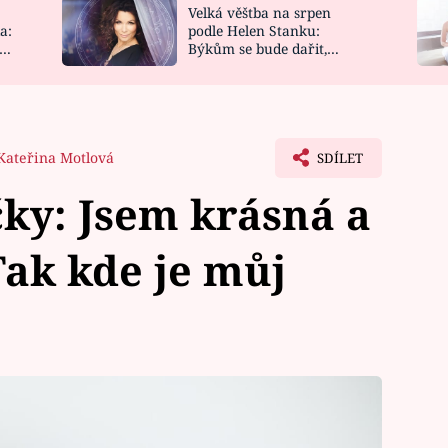
Velká věštba na srpen
NOVINKY
ZAHRADA
a:
podle Helen Stanku:
y
Býkům se bude dařit,
VIDEORECEPTY
DESIGN
Vodnáře čeká jízda
Kateřina Motlová
SDÍLET
ky: Jsem krásná a
Tak kde je můj