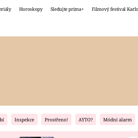
eriály
Horoskopy
Sledujte prima+
Filmový festival Karl
Celebrity
Recept
MÓDA A KRÁSA
HLAVNÍ JÍ
VZTAHY A SEX
SLADKÉ
PRIMA MAMINKA
ZDRAVÉ
bí
Inspekce
Prostřeno!
AYTO?
Módní alarm
Fresh
Living
RECEPTY
BYDLENÍ