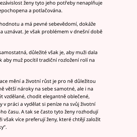
Nezávislost ženy tyto jeho potřeby nenaplňuje
 nepochopena a potlačována.
i hodnotu a má pevné sebevědomí, dokáže
a uznávat. Je však problémem v dnešní době
samostatná, důležité však je, aby muži dala
k aby muž pocítil tradiční rozložení rolí na
ce mění a životní růst je pro ně důležitou
ně větší nároky na sebe samotné, ale i na
být vzdělané, chodit elegantně oblečené,
v práci a vydělat si peníze na svůj životní
o času. A tak se často tyto ženy rozhodují
šak více preferují ženy, které chtějí založit
y“.