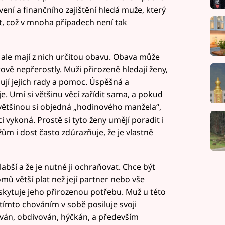
ení a finančního zajištění hledá muže, který
t, což v mnoha případech není tak
 ale mají z nich určitou obavu. Obava může
rově nepřerostly. Muži přirozeně hledají ženy,
jí jejich rady a pomoc. Úspěšná a
. Umí si většinu věcí zařídit sama, a pokud
 většinou si objedná „hodinového manžela“,
i vykoná. Prostě si tyto ženy umějí poradit i
m i dost často zdůrazňuje, že je vlastně
labší a že je nutné ji ochraňovat. Chce být
mů větší plat než její partner nebo vše
oskytuje jeho přirozenou potřebu. Muž u této
 tímto chováním v sobě posiluje svoji
ván, obdivován, hýčkán, a především