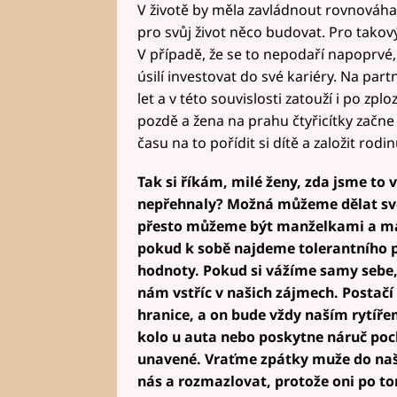
V životě by měla zavládnout rovnováha.
pro svůj život něco budovat. Pro takov
V případě, že se to nepodaří napoprvé, 
úsilí investovat do své kariéry. Na par
let a v této souvislosti zatouží i po zpl
pozdě a žena na prahu čtyřicítky začne
času na to pořídit si dítě a založit rodin
Tak si říkám, milé ženy, zda jsme to
nepřehnaly? Možná můžeme dělat svoji
přesto můžeme být manželkami a matk
pokud k sobě najdeme tolerantního p
hodnoty. Pokud si vážíme samy sebe, t
nám vstříc v našich zájmech. Postačí
hranice, a on bude vždy naším rytířem
kolo u auta nebo poskytne náruč poch
unavené. Vraťme zpátky muže do naš
nás a rozmazlovat, protože oni po to