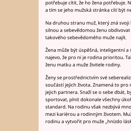
potřebuje cítit, že ho žena potřebuje. 
a tím se jeho mužská stránka cítí být
Na druhou stranu muž, který zná svoj
silnou a sebevědomou ženu obdivovat 
takového sebevědomého muže najít.
Žena může být úspěšná, inteligentní a 
najevo, že pro ni je rodina prioritou. Ta
ženu matku a muže živitele rodiny.
Ženy se prostřednictvím své seberealiza
součástí jejich života. Znamená to pro 
jejich partnera. Snaží se o sebe dbát, 
sportovat, plnit dokonale všechny úkoly 
standard. Na rodinu však nezbývá mnoh
mezi kariérou a rodinným životem. Muži v
rodinu a vytvořit pro muže „hnízdo lásk