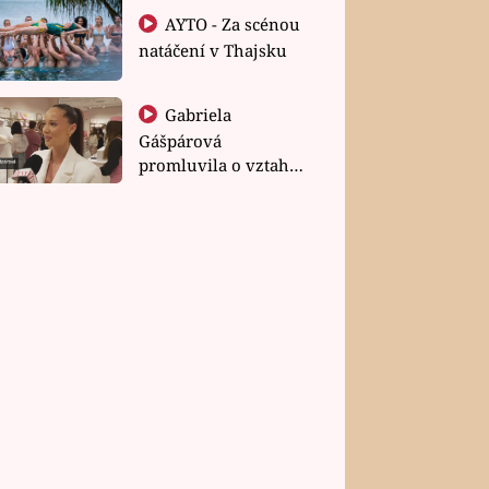
AYTO - Za scénou
natáčení v Thajsku
Gabriela
Gášpárová
promluvila o vztahu
a zakládání rodiny