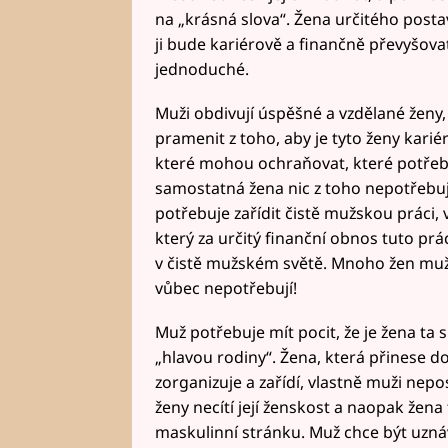
na „krásná slova“. Žena určitého postav
ji bude kariérově a finančně převyšova
jednoduché.
Muži obdivují úspěšné a vzdělané ženy,
pramenit z toho, aby je tyto ženy karié
které mohou ochraňovat, které potřebu
samostatná žena nic z toho nepotřebuje
potřebuje zařídit čistě mužskou práci,
který za určitý finanční obnos tuto prác
v čistě mužském světě. Mnoho žen mužů
vůbec nepotřebují!
Muž potřebuje mít pocit, že je žena ta s
„hlavou rodiny“. Žena, která přinese do
zorganizuje a zařídí, vlastně muži nep
ženy necítí její ženskost a naopak žena
maskulinní stránku. Muž chce být uzná