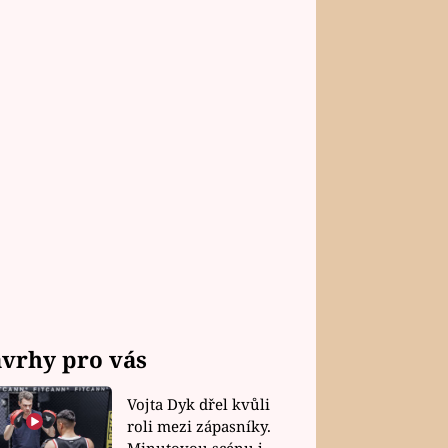
vrhy pro vás
Vojta Dyk dřel kvůli
roli mezi zápasníky.
Minutovou scénu jel