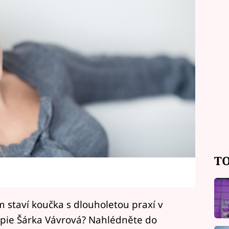
TO
m staví koučka s dlouholetou praxí v
apie Šárka Vávrová? Nahlédněte do