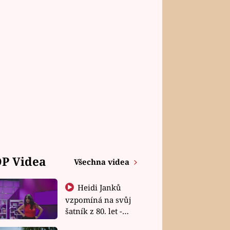
P Videa
Všechna videa
Heidi Janků
vzpomíná na svůj
šatník z 80. let -
Shopaholičky