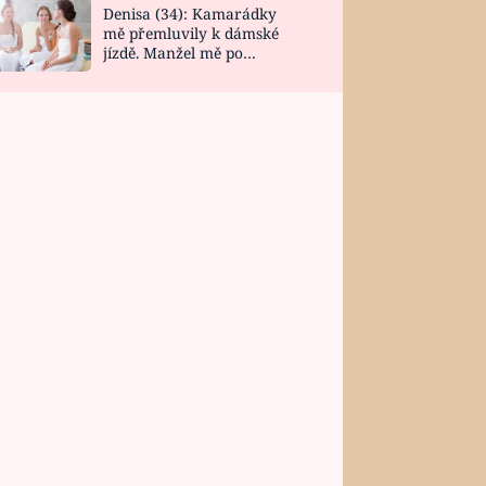
Denisa (34): Kamarádky
mě přemluvily k dámské
jízdě. Manžel mě po
návratu zaskočil