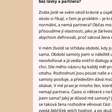
bez lásky a partnera?
Znáte jistě ve svém okolí krásné a úspě
okolo si říkají, v čem je problém – je k
normální, a nemá partnera? Občas mo
přisoudíme jí vlastnosti, jako je žárliv
abychom definovali, proč taková žena n
V mém životě se střídala období, kdy js
sama. Období samoty jsem si náležitě 
neovlivňoval a já vedla vnitřní dialogy 
chci. Dle mého názoru by každý měl p
vztahu. Rozhodnutí jsou pouze naše a
samoty posiluje, a především dává mo
obávat. V mé praxi je mnoho žen, které
nemají partnera. Často si některé z nic
jsem sama? Jaký je důvod mé samoty? 
se taková žena rozhodne věnovat část sv
zvedá žebříček jejích hodnot, a po zku