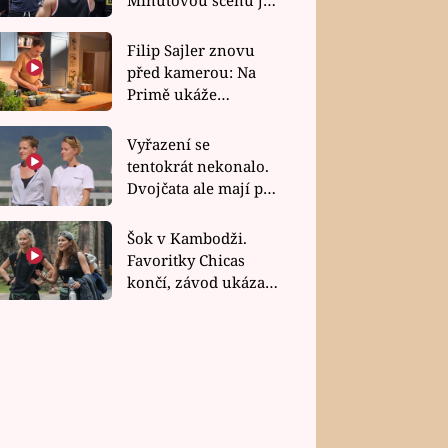
bez dubla
Filip Sajler znovu
před kamerou: Na
Primě ukáže
poctivou kuchyni i
rychlé recepty
Vyřazení se
tentokrát nekonalo.
Dvojčata ale mají po
uzavření třetí etapy
závodu nůž na krku
Šok v Kambodži.
Favoritky Chicas
končí, závod ukázal
svou nejtvrdší tvář