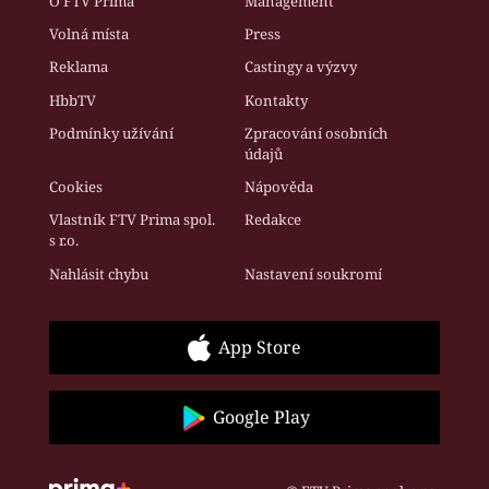
O FTV Prima
Management
Volná místa
Press
Reklama
Castingy a výzvy
HbbTV
Kontakty
Podmínky užívání
Zpracování osobních
údajů
Cookies
Nápověda
Vlastník FTV Prima spol.
Redakce
s r.o.
Nahlásit chybu
Nastavení soukromí
App Store
Google Play