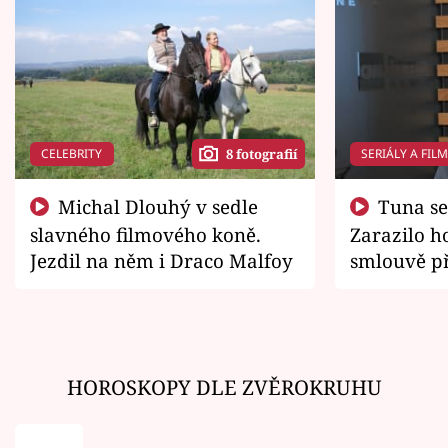
CELEBRITY
SERIÁLY A FIL
8 fotografií
Michal Dlouhý v sedle
Tuna se chtěl vrátit domů.
slavného filmového koně.
Zarazilo ho
Jezdil na něm i Draco Malfoy
smlouvě př
zemřít
HOROSKOPY DLE ZVĚROKRUHU