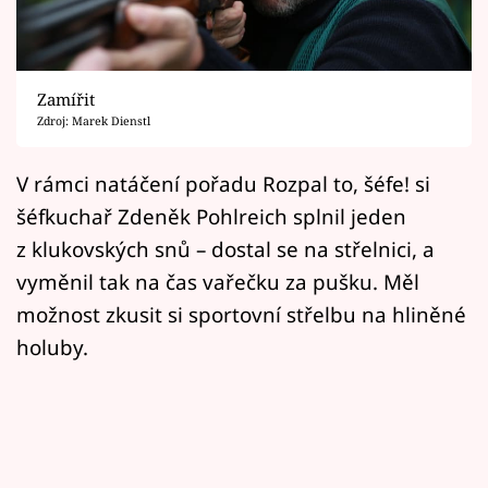
Horoskopy
Sledujte prima+
Zamířit
Filmový festival Karlovy Vary
Zdroj: Marek Dienstl
Pořady
V rámci natáčení pořadu Rozpal to, šéfe! si
šéfkuchař Zdeněk Pohlreich splnil jeden
Mámy sobě
z klukovských snů – dostal se na střelnici, a
vyměnil tak na čas vařečku za pušku. Měl
Přihlášení
možnost zkusit si sportovní střelbu na hliněné
holuby.
Sledujte nás