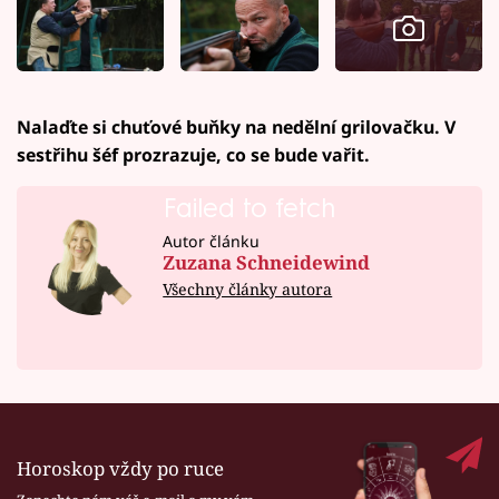
Nalaďte si chuťové buňky na nedělní grilovačku. V
sestřihu šéf prozrazuje, co se bude vařit.
Failed to fetch
Autor článku
Zuzana Schneidewind
Všechny články autora
Horoskop vždy po ruce