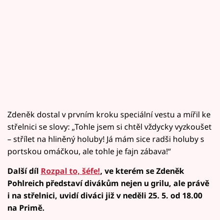
Zdeněk dostal v prvním kroku speciální vestu a mířil ke
střelnici se slovy: „Tohle jsem si chtěl vždycky vyzkoušet
– střílet na hliněný holuby! Já mám sice radši holuby s
portskou omáčkou, ale tohle je fajn zábava!“
Další díl
Rozpal to, šéfe!
, ve kterém se Zdeněk
Pohlreich představí divákům nejen u grilu, ale právě
i na střelnici, uvidí diváci již v neděli 25. 5. od 18.00
na Primě.