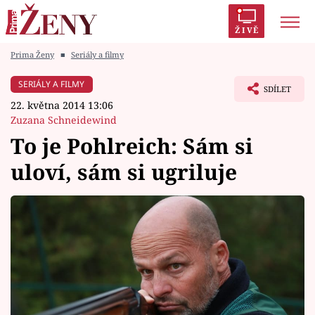
ŽIVĚ
Prima Ženy
■
Seriály a filmy
Trendy:
Polabí
Inspekce
Prostřeno!
AYTO?
SERIÁLY A FILMY
SDÍLET
Módní alarm
Zrádci
Proměny
22. května 2014 13:06
Zuzana Schneidewind
To je Pohlreich: Sám si
uloví, sám si ugriluje
Témata
Celebrity
Vztahy
Seriály