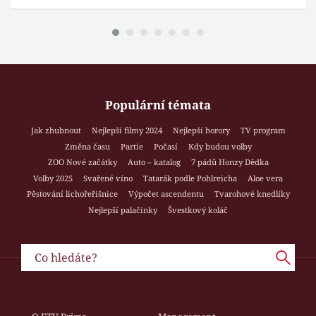
Populární témata
Jak zhubnout
Nejlepší filmy 2024
Nejlepší horory
TV program
Změna času
Partie
Počasí
Kdy budou volby
ZOO Nové začátky
Auto – katalog
7 pádů Honzy Dědka
Volby 2025
Svařené víno
Tatarák podle Pohlreicha
Aloe vera
Pěstování lichořeřišnice
Výpočet ascendentu
Tvarohové knedlíky
Nejlepší palačinky
Švestkový koláč