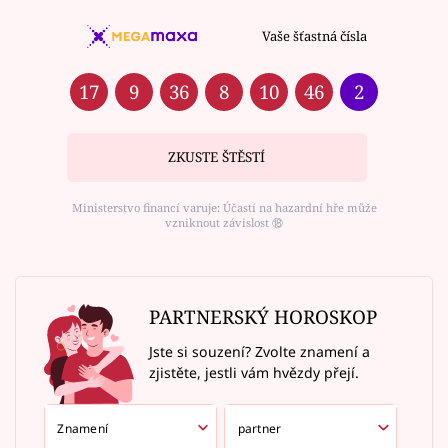
Vaše šťastná čísla
17
9
36
8
10
46
2
ZKUSTE ŠTĚSTÍ
Ministerstvo financí varuje: Účastí na hazardní hře může
vzniknout závislost ⑱
PARTNERSKÝ HOROSKOP
Jste si souzení? Zvolte znamení a
zjistěte, jestli vám hvězdy přejí.