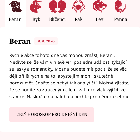
Beran
Býk
Blíženci
Rak
Lev
Panna
V
Beran
8. 8. 2026
Rychlé akce tohoto dne vás mohou zmást, Berani.
Nedivte se, že vám v hlavě víří poslední události týkající
se lásky a romantiky. Možná budete mít pocit, že se věci
dějí příliš rychle na to, abyste jim mohli skutečně
porozumět. Snažte se nebýt tak analytičtí. Možná zjistíte,
že se honíte za ztraceným cílem, zatímco vlak vyjíždí ze
stanice. Naskočte na palubu a nechte problém za sebou.
CELÝ HOROSKOP PRO DNEŠNÍ DEN