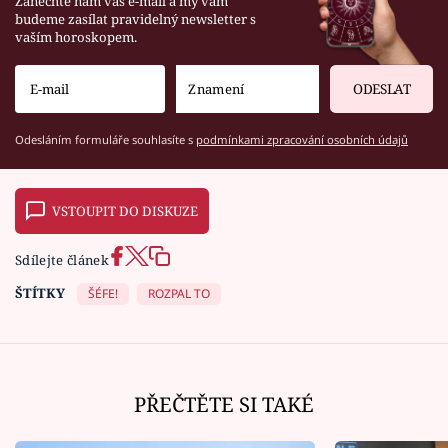
Zanechte nám váš e-mail a my vám
budeme zasílat pravidelný newsletter s
vaším horoskopem.
ODESLAT
Odesláním formuláře souhlasíte s
podmínkami zpracování osobních údajů
VSTOUPIT DO DISKUZE
Sdílejte článek
ŠTÍTKY
ŠÉFE!
ROZPAL TO
PŘEČTĚTE SI TAKÉ