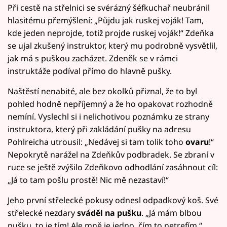
Při cestě na střelnici se svérázný šéfkuchař neubránil
hlasitému přemýšlení: „Půjdu jak ruskej voják! Tam,
kde jeden neprojde, totiž projde ruskej voják!“ Zdeňka
se ujal zkušený instruktor, který mu podrobně vysvětlil,
jak má s puškou zacházet. Zdeněk se v rámci
instruktáže podíval přímo do hlavně pušky.
Naštěstí nenabité, ale bez okolků přiznal, že to byl
pohled hodně nepříjemný a že ho opakovat rozhodně
nemíní. Vyslechl si i nelichotivou poznámku ze strany
instruktora, který při zakládání pušky na adresu
Pohlreicha utrousil: „Nedávej si tam tolik toho
ovaru
!“
Nepokrytě narážel na Zdeňkův podbradek. Se zbraní v
ruce se ještě zvýšilo Zdeňkovo odhodlání zasáhnout cíl:
„Já to tam pošlu prostě! Nic mě nezastaví!“
Jeho první střelecké pokusy odnesl odpadkový koš. Své
střelecké nezdary
sváděl na pušku
. „Já mám blbou
pušku, to je tím! Ale mně je jedno, čím to netrefím,“