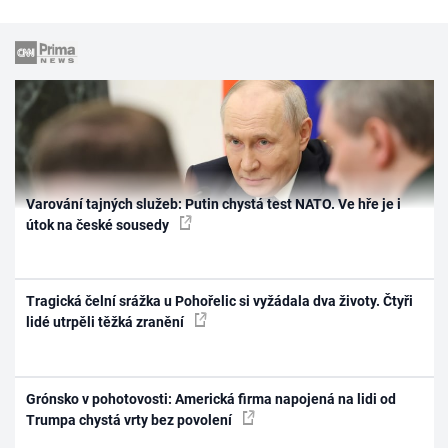
Varování tajných služeb: Putin chystá test NATO. Ve hře je i
útok na české sousedy
Tragická čelní srážka u Pohořelic si vyžádala dva životy. Čtyři
lidé utrpěli těžká zranění
Grónsko v pohotovosti: Americká firma napojená na lidi od
Trumpa chystá vrty bez povolení