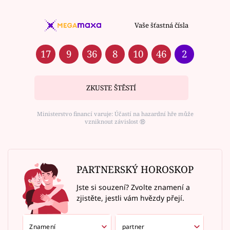
Vaše šťastná čísla
17
9
36
8
10
46
2
ZKUSTE ŠTĚSTÍ
Ministerstvo financí varuje: Účastí na hazardní hře může
vzniknout závislost ⑱
PARTNERSKÝ HOROSKOP
Jste si souzení? Zvolte znamení a
zjistěte, jestli vám hvězdy přejí.