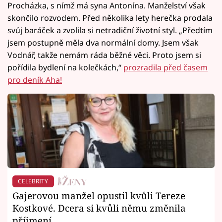
Procházka, s nímž má syna Antonína. Manželství však
skončilo rozvodem. Před několika lety herečka prodala
svůj baráček a zvolila si netradiční životní styl. „Předtím
jsem postupně měla dva normální domy. Jsem však
Vodnář, takže nemám ráda běžné věci. Proto jsem si
pořídila bydlení na kolečkách,“
prozradila před časem
pro deník Aha!
CELEBRITY
Gajerovou manžel opustil kvůli Tereze
Kostkové. Dcera si kvůli němu změnila
příjmení