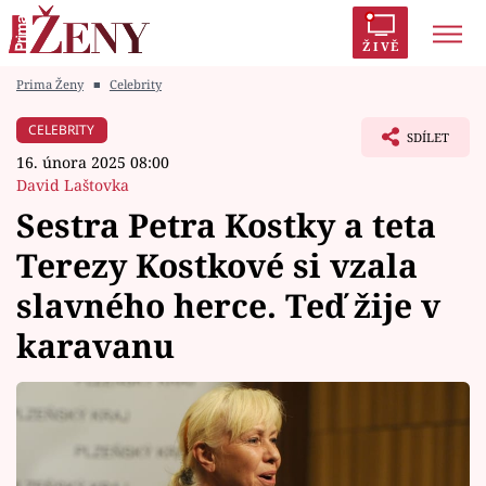
ŽIVĚ
Prima Ženy
■
Celebrity
Trendy:
Polabí
Inspekce
Prostřeno!
AYTO?
CELEBRITY
SDÍLET
Módní alarm
Zrádci
Proměny
16. února 2025 08:00
David Laštovka
Sestra Petra Kostky a teta
Terezy Kostkové si vzala
Témata
slavného herce. Teď žije v
Celebrity
karavanu
Vztahy
Seriály