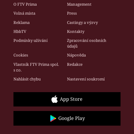
O FTV Prima
Management
Volná místa
Press
Reklama
Castingy a výzvy
HbbTV
Kontakty
Podmínky užívání
Zpracování osobních
údajů
Cookies
Nápověda
Vlastník FTV Prima spol.
Redakce
s r.o.
Nahlásit chybu
Nastavení soukromí
App Store
Google Play