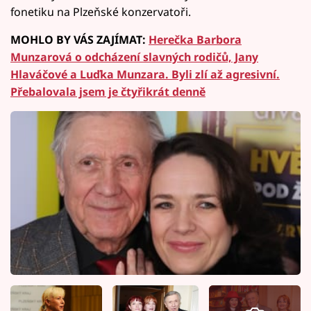
fonetiku na Plzeňské konzervatoři.
MOHLO BY VÁS ZAJÍMAT:
Herečka Barbora
Munzarová o odcházení slavných rodičů, Jany
Hlaváčové a Luďka Munzara. Byli zlí až agresivní.
Přebalovala jsem je čtyřikrát denně