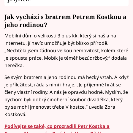
Jak vychází s bratrem Petrem Kostkou a
jeho rodinou?
Mobilní dům o velikosti 3 plus kk, který si našla na
internetu, jí navíc umožňuje být blízko přírodě.
„Nechtěla jsem žádnou velkou nemovitost, kolem které
je spousta práce. Mobík je téměř bezúdržbový,“ dodala
herečka.
Se svým bratrem a jeho rodinou má hezký vztah. A když
je příležitost, ráda s nimi i hraje. „Je příjemné hrát se
členy vlastní rodiny. A nás je opravdu hodně. Myslím, že
bychom byli dobrý činoherní soubor divadélka, který
by se mohl jmenovat třeba V kostce,“ uvedla Zora
Kostková.
Podívejte se také, co prozradili Petr Kostka a