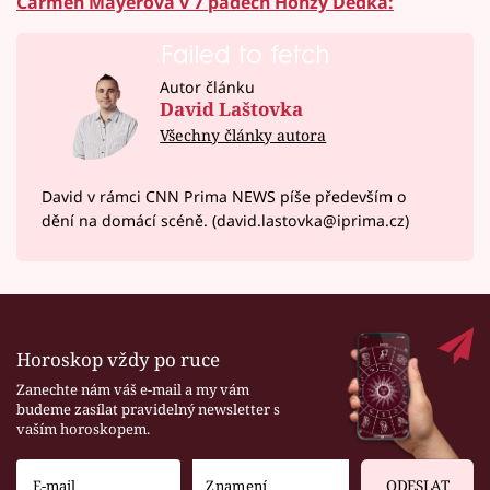
Carmen Mayerová v 7 pádech Honzy Dědka:
Failed to fetch
Autor článku
David Laštovka
Všechny články autora
David v rámci CNN Prima NEWS píše především o
dění na domácí scéně. (david.lastovka@iprima.cz)
Horoskop vždy po ruce
Zanechte nám váš e-mail a my vám
budeme zasílat pravidelný newsletter s
vaším horoskopem.
ODESLAT