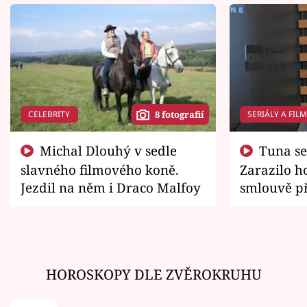
CELEBRITY
SERIÁLY A FIL
8 fotografií
Michal Dlouhý v sedle
Tuna se chtěl vrátit domů.
slavného filmového koně.
Zarazilo ho
Jezdil na něm i Draco Malfoy
smlouvě př
zemřít
HOROSKOPY DLE ZVĚROKRUHU