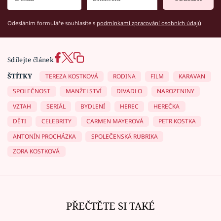
Odesláním formuláře souhlasíte s
podmínkami zpracování osobních údajů
Sdílejte článek
ŠTÍTKY
TEREZA KOSTKOVÁ
RODINA
FILM
KARAVAN
SPOLEČNOST
MANŽELSTVÍ
DIVADLO
NAROZENINY
VZTAH
SERIÁL
BYDLENÍ
HEREC
HEREČKA
DĚTI
CELEBRITY
CARMEN MAYEROVÁ
PETR KOSTKA
ANTONÍN PROCHÁZKA
SPOLEČENSKÁ RUBRIKA
ZORA KOSTKOVÁ
PŘEČTĚTE SI TAKÉ