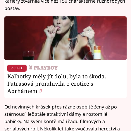
kariéry ztvárnila více než 150 charakterně různorodých
postav.
PEOPLE
Kalhotky měly jít dolů, byla to škoda.
Patrasová promluvila o erotice s
Abrhámem
Od nevinných krásek přes rázné osobité ženy až po
stárnoucí, leč stále atraktivní dámy a roztomilé
babičky. Na svém kontě má i řadu filmových a
seriálových rolí. Několik let také vyučovala herectví a