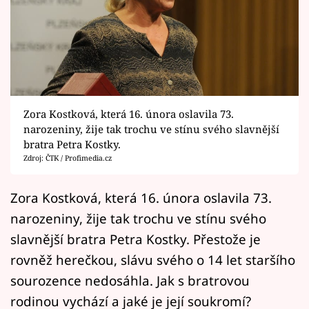
Horoskopy
Sledujte prima+
Filmový festival Karlovy Vary
Pořady
Zora Kostková, která 16. února oslavila 73.
narozeniny, žije tak trochu ve stínu svého slavnější
Mámy sobě
bratra Petra Kostky.
Zdroj: ČTK / Profimedia.cz
Přihlášení
Zora Kostková, která 16. února oslavila 73.
narozeniny, žije tak trochu ve stínu svého
Sledujte nás
slavnější bratra Petra Kostky. Přestože je
rovněž herečkou, slávu svého o 14 let staršího
sourozence nedosáhla. Jak s bratrovou
rodinou vychází a jaké je její soukromí?