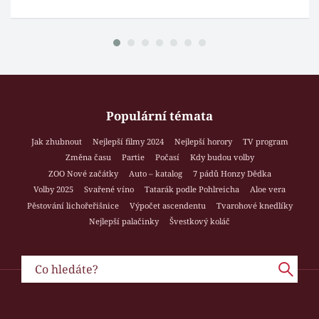
Populární témata
Jak zhubnout
Nejlepší filmy 2024
Nejlepší horory
TV program
Změna času
Partie
Počasí
Kdy budou volby
ZOO Nové začátky
Auto – katalog
7 pádů Honzy Dědka
Volby 2025
Svařené víno
Tatarák podle Pohlreicha
Aloe vera
Pěstování lichořeřišnice
Výpočet ascendentu
Tvarohové knedlíky
Nejlepší palačinky
Švestkový koláč