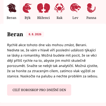
Beran
Býk
Blíženci
Rak
Lev
Panna
V
Beran
8. 8. 2026
Rychlé akce tohoto dne vás mohou zmást, Berani.
Nedivte se, že vám v hlavě víří poslední události týkající
se lásky a romantiky. Možná budete mít pocit, že se věci
dějí příliš rychle na to, abyste jim mohli skutečně
porozumět. Snažte se nebýt tak analytičtí. Možná zjistíte,
že se honíte za ztraceným cílem, zatímco vlak vyjíždí ze
stanice. Naskočte na palubu a nechte problém za sebou.
CELÝ HOROSKOP PRO DNEŠNÍ DEN