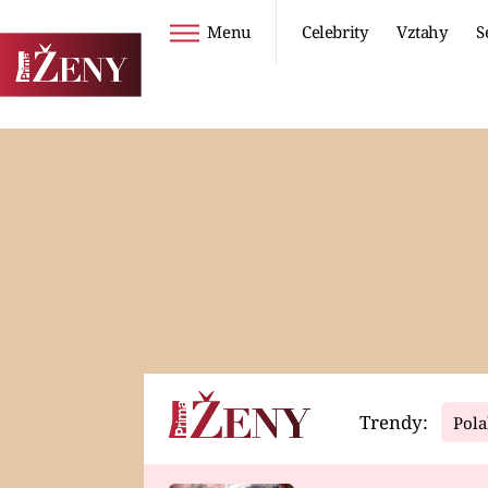
Menu
Celebrity
Vztahy
S
Seriály
Životní styl
ZOO
DIETY A HUBNUTÍ
PROSTŘENO!
CESTOVÁNÍ A
DOVOLENÁ
DUCH
ZDRAVÍ
Trendy:
Pola
Horoskopy
Video
ASTROČLÁNKY
SERIÁLY