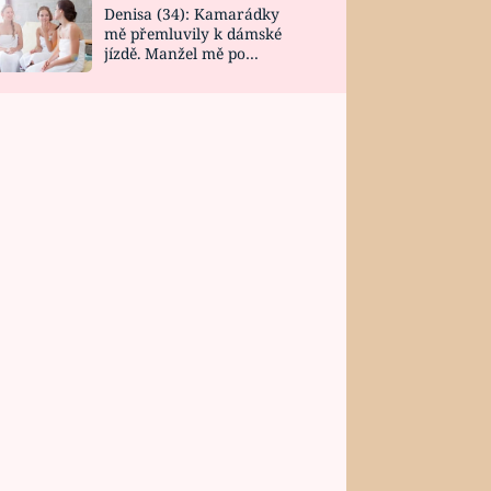
Denisa (34): Kamarádky
mě přemluvily k dámské
jízdě. Manžel mě po
návratu zaskočil