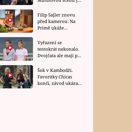
bez dubla
Filip Sajler znovu
před kamerou: Na
Primě ukáže
poctivou kuchyni i
rychlé recepty
Vyřazení se
tentokrát nekonalo.
Dvojčata ale mají po
uzavření třetí etapy
závodu nůž na krku
Šok v Kambodži.
Favoritky Chicas
končí, závod ukázal
svou nejtvrdší tvář