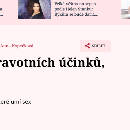
Velká věštba na srpen
NOVINKY
ZAHRADA
a:
podle Helen Stanku:
y
Býkům se bude dařit,
VIDEORECEPTY
DESIGN
Vodnáře čeká jízda
Anna Kopečková
SDÍLET
ravotních účinků,
teré umí sex