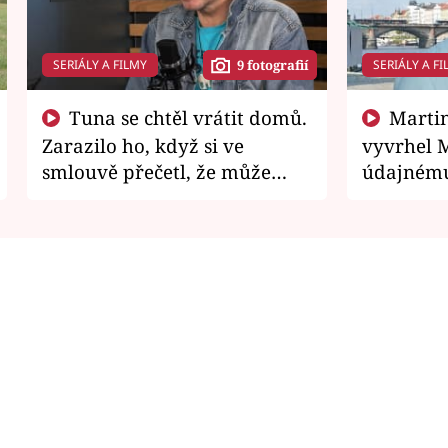
SERIÁLY A FILMY
SERIÁLY A FI
9 fotografií
Tuna se chtěl vrátit domů.
Martin Písařík jako
Zarazilo ho, když si ve
vyvrhel 
smlouvě přečetl, že může
údajnému
zemřít
je v nemil