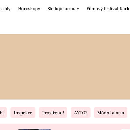
eriály
Horoskopy
Sledujte prima+
Filmový festival Karl
Celebrity
Recept
MÓDA A KRÁSA
HLAVNÍ JÍ
VZTAHY A SEX
SLADKÉ
PRIMA MAMINKA
ZDRAVÉ
bí
Inspekce
Prostřeno!
AYTO?
Módní alarm
Fresh
Living
RECEPTY
BYDLENÍ