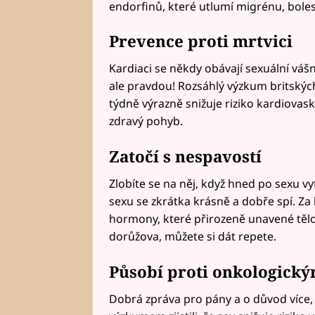
endorfinů, které utlumí migrénu, bole
Prevence proti mrtvici
Kardiaci se někdy obávají sexuální vášn
ale pravdou! Rozsáhlý výzkum britskýc
týdně výrazně snižuje riziko kardiovas
zdravý pohyb.
Zatočí s nespavostí
Zlobíte se na něj, když hned po sexu vy
sexu se zkrátka krásně a dobře spí. Za
hormony, které přirozeně unavené tělo 
dorůžova, můžete si dát repete.
Působí proti onkologic
Dobrá zpráva pro pány a o důvod více, p