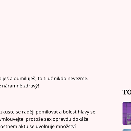
ypiješ a odmiluješ, to ti už nikdo nevezme.
je náramně zdravý!
TO
zkuste se raději pomilovat a bolest hlavy se
vymlouvejte, protože sex opravdu dokáže
milostném aktu se uvolňuje množství