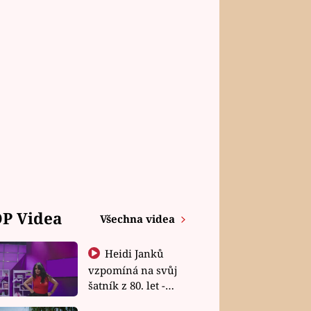
P Videa
Všechna videa
Heidi Janků
vzpomíná na svůj
šatník z 80. let -
Shopaholičky