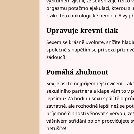
výzkumem zjistili, že sex snižuje riziko
orgasmu potažmo ejakulaci, kterou si m
riziko této onkologické nemoci. A vy p
Upravuje krevní tlak
Sexem se krásně uvolníte, snížíte hladinu
společně s napětím se při sexu příznivě
žádoucí!
Pomáhá zhubnout
Sex je asi to nejpříjemnější cvičení. Ta
sexuálního partnera a klape vám to v p
lepšímu? Za hodinu sexu spálí tělo prů
závratné, ale rozhodně lepší než se po
příjemné činnosti věnovat s vervou, zešt
vášnivém střídání poloh procvičujete sva
netušíte!