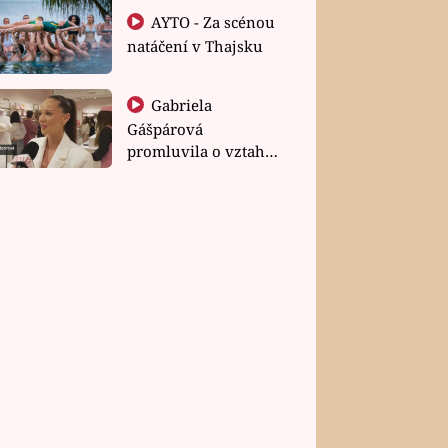
AYTO - Za scénou
natáčení v Thajsku
Gabriela
Gášpárová
promluvila o vztahu
a zakládání rodiny