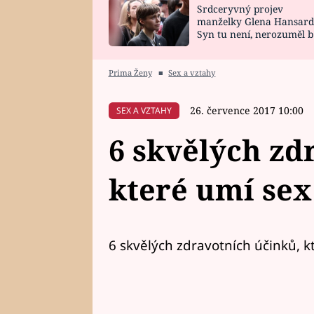
Srdceryvný projev
SNÁŘ
CELEBRITY
manželky Glena Hansard
Syn tu není, nerozuměl b
HOROSKOP NA
VAŘENÍ
tomu, vysvětlila
ROK 2023
Prima Ženy
■
Sex a vztahy
26. července 2017 10:00
SEX A VZTAHY
6 skvělých zd
které umí sex
6 skvělých zdravotních účinků, k