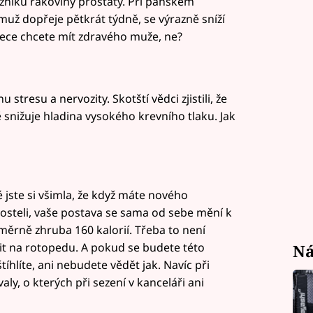
 vzniku rakoviny prostaty. Při pánském
už dopřeje pětkrát týdně, se výrazně sníží
řece chcete mít zdravého muže, ne?
 stresu a nervozity. Skotští vědci zjistili, že
 snižuje hladina vysokého krevního tlaku. Jak
ké jste si všimla, že když máte nového
osteli, vaše postava se sama od sebe mění k
měrně zhruba 160 kalorií. Třeba to není
tit na rotopedu. A pokud se budete této
Ná
íhlíte, ani nebudete vědět jak. Navíc při
ly, o kterých při sezení v kanceláři ani