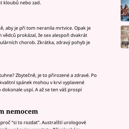
st kloubů nebo zad.
ě, aby je při tom neranila mrtvice. Opak je
h vědců prokázal, že sex alespoň dvakrát
kulárních chorob. Zkrátka, zdravý pohyb je
tuhne? Zbytečně, je to přirozené a zdravé. Po
 kvalitní spánek mohou v krvi vyplavené
dokonale uspí. A až se ten váš prospí
kým nemocem
roč “si to rozdat”. Australští urologové