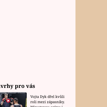
vrhy pro vás
Vojta Dyk dřel kvůli
roli mezi zápasníky.
Minutovou scénu jel