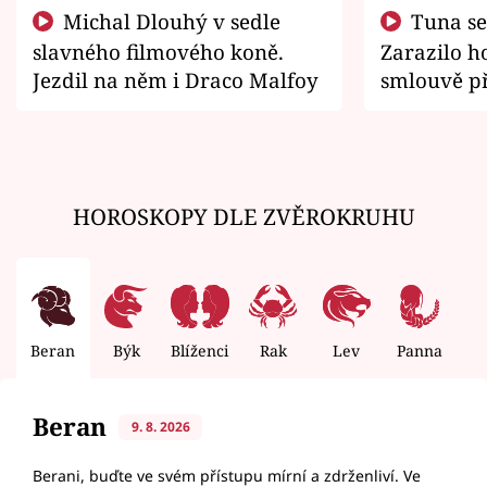
Michal Dlouhý v sedle
Tuna se chtěl vrátit domů.
slavného filmového koně.
Zarazilo ho
Jezdil na něm i Draco Malfoy
smlouvě př
zemřít
HOROSKOPY DLE ZVĚROKRUHU
Beran
Býk
Blíženci
Rak
Lev
Panna
V
Beran
9. 8. 2026
Berani, buďte ve svém přístupu mírní a zdrženliví. Ve