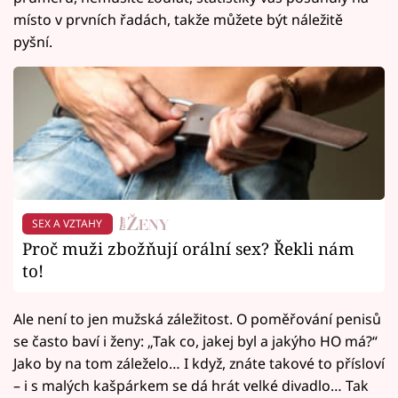
místo v prvních řadách, takže můžete být náležitě
pyšní.
SEX A VZTAHY
Proč muži zbožňují orální sex? Řekli nám
to!
Ale není to jen mužská záležitost. O poměřování penisů
se často baví i ženy: „Tak co, jakej byl a jakýho HO má?“
Jako by na tom záleželo… I když, znáte takové to přísloví
– i s malých kašpárkem se dá hrát velké divadlo… Tak