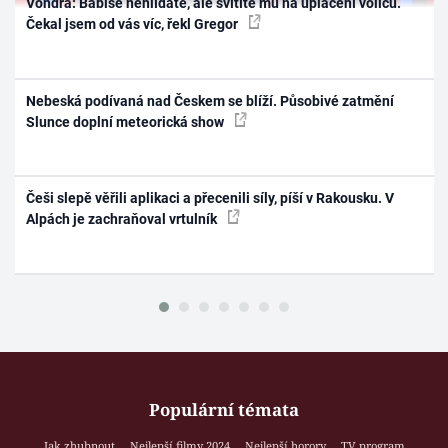
Vondra: Babiše nehlídáte, ale svítíte mu na uplácení voličů.
Čekal jsem od vás víc, řekl Gregor
Nebeská podívaná nad Českem se blíží. Působivé zatmění
Slunce doplní meteorická show
Češi slepě věřili aplikaci a přecenili síly, píší v Rakousku. V
Alpách je zachraňoval vrtulník
Populární témata
Jak zhubnout
Nejlepší filmy 2024
Nejlepší horory
TV program