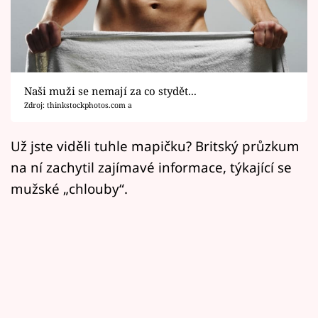
Horoskopy
Sledujte prima+
Filmový festival Karlovy Vary
Naši muži se nemají za co stydět...
Pořady
Zdroj: thinkstockphotos.com a
Mámy sobě
Už jste viděli tuhle mapičku? Britský průzkum
na ní zachytil zajímavé informace, týkající se
Přihlášení
mužské „chlouby“.
Sledujte nás