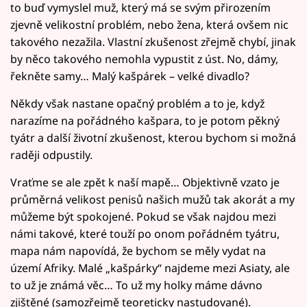
to buď vymyslel muž, který má se svým přirozením
zjevně velikostní problém, nebo žena, která ovšem nic
takového nezažila. Vlastní zkušenost zřejmě chybí, jinak
by něco takového nemohla vypustit z úst. No, dámy,
řekněte samy… Malý kašpárek – velké divadlo?
Někdy však nastane opačný problém a to je, když
narazíme na pořádného kašpara, to je potom pěkný
tyátr a další životní zkušenost, kterou bychom si možná
raději odpustily.
Vraťme se ale zpět k naší mapě… Objektivně vzato je
průměrná velikost penisů našich mužů tak akorát a my
můžeme být spokojené. Pokud se však najdou mezi
námi takové, které touží po onom pořádném tyátru,
mapa nám napovídá, že bychom se měly vydat na
území Afriky. Malé „kašpárky“ najdeme mezi Asiaty, ale
to už je známá věc… To už my holky máme dávno
zjištěné (samozřejmě teoreticky nastudované).