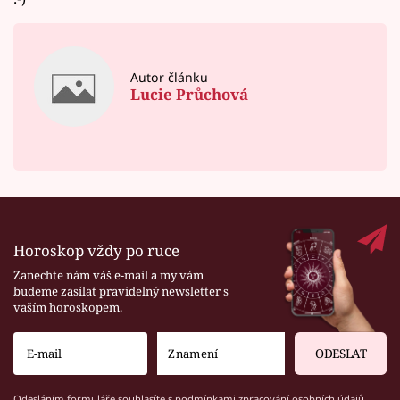
Autor článku
Lucie Průchová
Horoskop vždy po ruce
Zanechte nám váš e-mail a my vám
budeme zasílat pravidelný newsletter s
vaším horoskopem.
ODESLAT
Odesláním formuláře souhlasíte s
podmínkami zpracování osobních údajů