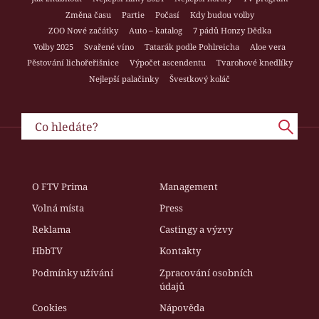
Změna času
Partie
Počasí
Kdy budou volby
ZOO Nové začátky
Auto – katalog
7 pádů Honzy Dědka
Volby 2025
Svařené víno
Tatarák podle Pohlreicha
Aloe vera
Pěstování lichořeřišnice
Výpočet ascendentu
Tvarohové knedlíky
Nejlepší palačinky
Švestkový koláč
O FTV Prima
Management
Volná místa
Press
Reklama
Castingy a výzvy
HbbTV
Kontakty
Podmínky užívání
Zpracování osobních
údajů
Cookies
Nápověda