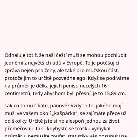
Odhaluje totiž, že naši čeští muži se mohou pochlubit
jedněmi z největších údů v Evropě. To je potěšující
zpráva nejen pro ženy, ale také pro mužskou část,
protože jim to určitě pozvedne ego. Když se podíváme
na průměr, je délka jejich penisu necelých 16
centimetrů, tedy abychom byli přesní, je to 15,89 cm.
Tak co tomu říkáte, pánové? Vždyť o to, jakého mají
muži ve vašem okolí „kašpárka“, se zajímáte přece už
od školky. Určitě jste si ho alespoň jednou za život
přeměřovali. Tak i kdybyste se trošku vymykali
průměru, nemusíte zoufat, statistiky vás posunuly na