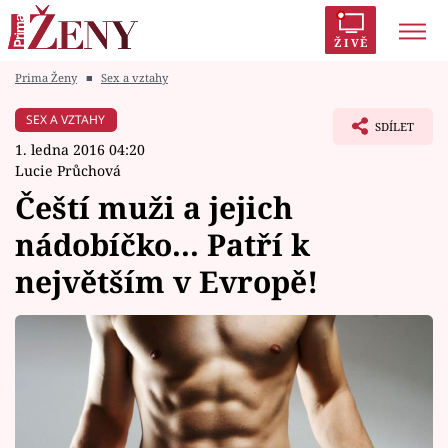
ŽIVĚ
Prima Ženy
■
Sex a vztahy
Trendy:
Polabí
Inspekce
Prostřeno!
AYTO?
SEX A VZTAHY
SDÍLET
Módní alarm
Zrádci
Proměny
1. ledna 2016 04:20
Lucie Průchová
Čeští muži a jejich
nádobíčko... Patří k
Témata
největším v Evropě!
Celebrity
Vztahy
Seriály