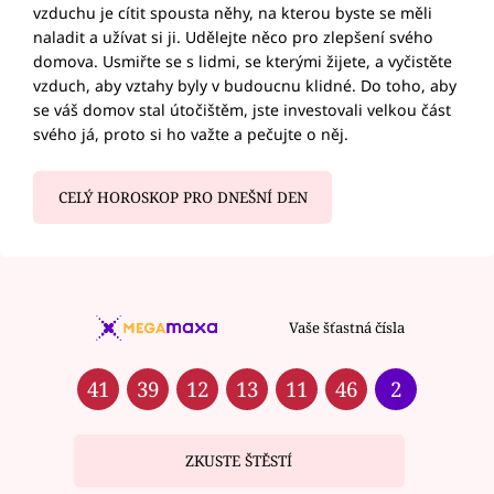
vzduchu je cítit spousta něhy, na kterou byste se měli
naladit a užívat si ji. Udělejte něco pro zlepšení svého
domova. Usmiřte se s lidmi, se kterými žijete, a vyčistěte
vzduch, aby vztahy byly v budoucnu klidné. Do toho, aby
se váš domov stal útočištěm, jste investovali velkou část
svého já, proto si ho važte a pečujte o něj.
CELÝ HOROSKOP PRO DNEŠNÍ DEN
Vaše šťastná čísla
41
39
12
13
11
46
2
ZKUSTE ŠTĚSTÍ