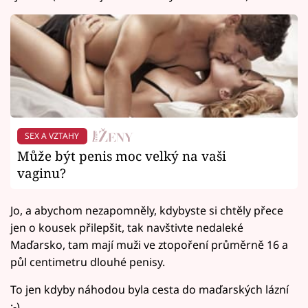
SEX A VZTAHY
Může být penis moc velký na vaši
vaginu?
Jo, a abychom nezapomněly, kdybyste si chtěly přece
jen o kousek přilepšit, tak navštivte nedaleké
Maďarsko, tam mají muži ve ztopoření průměrně 16 a
půl centimetru dlouhé penisy.
To jen kdyby náhodou byla cesta do maďarských lázní
:-)