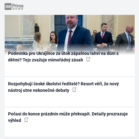
Podmínka pro Ukrajince za útok zápalnou lahví na dům s
dětmi? Tejc zvažuje mimořádný zásah
Rozpohybují české školství ředitelé? Resort věří, že nový
nástroj utne nekonečné debaty
Počasí do konce prázdnin může překvapit. Detaily prozrazuje
výhled