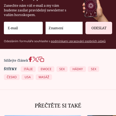
Zanechte nám váš e-mail a my vám
budeme zasílat pravidelný newsletter s
vaším horoskopem.
ODESLAT
Odesláním formuláře souhlasíte s
podmínkami zpracování osobních údajů
Sdílejte článek
ŠTÍTKY
ITÁLIE
EMOCE
SEX
HÁDKY
SEX
ČESKO
USA
MASÁŽ
PŘEČTĚTE SI TAKÉ