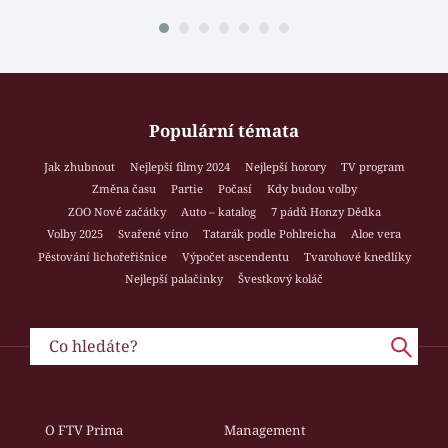
Populární témata
Jak zhubnout
Nejlepší filmy 2024
Nejlepší horory
TV program
Změna času
Partie
Počasí
Kdy budou volby
ZOO Nové začátky
Auto – katalog
7 pádů Honzy Dědka
Volby 2025
Svařené víno
Tatarák podle Pohlreicha
Aloe vera
Pěstování lichořeřišnice
Výpočet ascendentu
Tvarohové knedlíky
Nejlepší palačinky
Švestkový koláč
O FTV Prima
Management