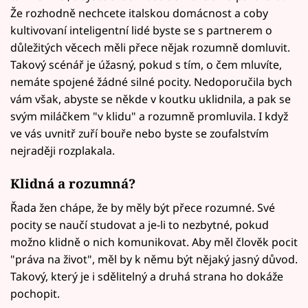
Že rozhodně nechcete italskou domácnost a coby
kultivovaní inteligentní lidé byste se s partnerem o
důležitých věcech měli přece nějak rozumně domluvit.
Takový scénář je úžasný, pokud s tím, o čem mluvíte,
nemáte spojené žádné silné pocity. Nedoporučila bych
vám však, abyste se někde v koutku uklidnila, a pak se
svým miláčkem "v klidu" a rozumně promluvila. I když
ve vás uvnitř zuří bouře nebo byste se zoufalstvím
nejraději rozplakala.
Klidná a rozumná?
Řada žen chápe, že by měly být přece rozumné. Své
pocity se naučí studovat a je-li to nezbytné, pokud
možno klidně o nich komunikovat. Aby měl člověk pocit
"práva na život", měl by k němu být nějaký jasný důvod.
Takový, který je i sdělitelný a druhá strana ho dokáže
pochopit.