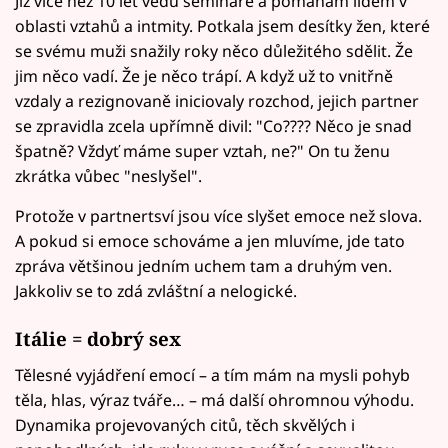
Již více než 10 let vedu semináře a pomáhám lidem v
oblasti vztahů a intmity. Potkala jsem desítky žen, které
se svému muži snažily roky něco důležitého sdělit. Že
jim něco vadí. Že je něco trápí. A když už to vnitřně
vzdaly a rezignovaně iniciovaly rozchod, jejich partner
se zpravidla zcela upřímně divil: "Co???? Něco je snad
špatně? Vždyť máme super vztah, ne?" On tu ženu
zkrátka vůbec "neslyšel".
Protože v partnertsví jsou více slyšet emoce než slova.
A pokud si emoce schováme a jen mluvíme, jde tato
zpráva většinou jedním uchem tam a druhým ven.
Jakkoliv se to zdá zvláštní a nelogické.
Itálie = dobrý sex
Tělesné vyjádření emocí – a tím mám na mysli pohyb
těla, hlas, výraz tváře… – má další ohromnou výhodu.
Dynamika projevovaných citů, těch skvělých i