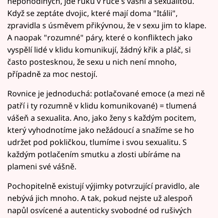
nepohodlných, jde ruku v ruce s vášní a sexualitou.
Když se zeptáte dvojic, které mají doma "Itálii",
zpravidla s úsměvem přikývnou, že v sexu jim to klape.
A naopak "rozumné" páry, které o konfliktech jako
vyspělí lidé v klidu komunikují, žádný křik a pláč, si
často postesknou, že sexu u nich není mnoho,
případně za moc nestojí.
Rovnice je jednoduchá: potlačované emoce (a mezi ně
patří i ty rozumně v klidu komunikované) = tlumená
vášeň a sexualita. Ano, jako ženy s každým pocitem,
který vyhodnotíme jako nežádoucí a snažíme se ho
udržet pod pokličkou, tlumíme i svou sexualitu. S
každým potlačením smutku a zlosti ubíráme na
plameni své vášně.
Pochopitelně existují výjimky potvrzující pravidlo, ale
nebývá jich mnoho. A tak, pokud nejste už alespoň
napůl osvícené a autenticky svobodné od rušivých