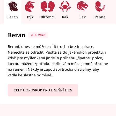
Beran
Býk
Blíženci
Rak
Lev
Panna
V
Beran
6. 8. 2026
Berani, dnes se můžete cítit trochu bez inspirace.
Nenechte se odradit. Pusťte se do jakéhokoli projektu, i
když jste myšlenkami jinde. V průběhu „špatné“ práce,
kterou můžete zpočátku chrlit, vám múza jemně přistane
na rameni. Někdy je zapotřebí trocha disciplíny, aby
vedla ke slastné odměně.
CELÝ HOROSKOP PRO DNEŠNÍ DEN