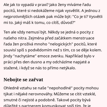
Ale jak to vypadá v praxi? Jako ženy míváme řadu
pocitů, které si nedokážeme nijak vysvětlit. A jednou z
nejprotivnějších otázek pak může být: "Co je ti? Vysvětli
mi to. Jaký máš k tomu, co cítíš, důvod?"
Ten ale vždy nemusí být. Někdy se jedná o pocity z
našeho nitra. Zejména před začátkem menstruace
řada žen prožívá mnoho "nelogických" pocitů, které
souvisí spíš s podvědomím než s tím, co se děje kolem.
Jindy "nachytáme" emoce zvenku. Například bylo v
práci přes den dusno a my odcházíme napjaté a
stažené, i když se nás to přímo netýkalo.
Nebojte se zařvat
Ohledně vztahu se naše "nepohodlné" pocity mohou
týkat i nějaké nerovnováhy. Můžeme se cítit vzteklé,
smutné či nejisté a podobně. Takové pocity bývá
důležité s partnerem komunikovat spíš tím, že je