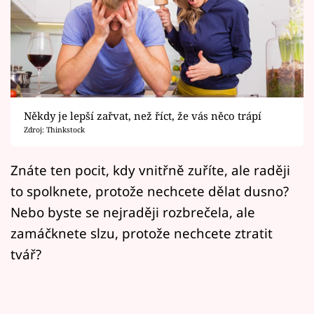
Horoskopy
Sledujte prima+
Filmový festival Karlovy Vary
Pořady
Někdy je lepší zařvat, než říct, že vás něco trápí
Zdroj: Thinkstock
Mámy sobě
Znáte ten pocit, kdy vnitřně zuříte, ale raději
Přihlášení
to spolknete, protože nechcete dělat dusno?
Nebo byste se nejraději rozbrečela, ale
zamáčknete slzu, protože nechcete ztratit
Sledujte nás
tvář?