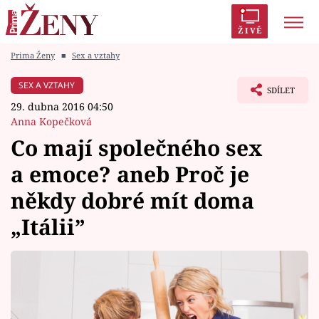
ŽIVĚ
Prima Ženy
■
Sex a vztahy
Trendy:
Polabí
Inspekce
Prostřeno!
AYTO?
SEX A VZTAHY
SDÍLET
Módní alarm
Zrádci
Proměny
29. dubna 2016 04:50
Anna Kopečková
Co mají společného sex
a emoce? aneb Proč je
Témata
někdy dobré mít doma
Celebrity
„Itálii”
Vztahy
Seriály