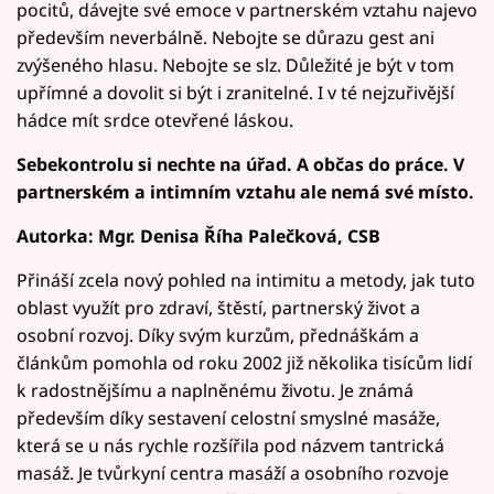
pocitů, dávejte své emoce v partnerském vztahu najevo
především neverbálně. Nebojte se důrazu gest ani
zvýšeného hlasu. Nebojte se slz. Důležité je být v tom
upřímné a dovolit si být i zranitelné. I v té nejzuřivější
hádce mít srdce otevřené láskou.
Sebekontrolu si nechte na úřad. A občas do práce. V
partnerském a intimním vztahu ale nemá své místo.
Autorka: Mgr. Denisa Říha Palečková, CSB
Přináší zcela nový pohled na intimitu a metody, jak tuto
oblast využít pro zdraví, štěstí, partnerský život a
osobní rozvoj. Díky svým kurzům, přednáškám a
článkům pomohla od roku 2002 již několika tisícům lidí
k radostnějšímu a naplněnému životu. Je známá
především díky sestavení celostní smyslné masáže,
která se u nás rychle rozšířila pod názvem tantrická
masáž. Je tvůrkyní centra masáží a osobního rozvoje