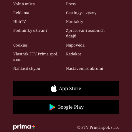
Volná místa
Press
Reklama
Castingy a výzvy
HbbTV
Kontakty
Podmínky užívání
Zpracování osobních
údajů
Cookies
Nápověda
Vlastník FTV Prima spol.
Redakce
s r.o.
Nahlásit chybu
Nastavení soukromí
App Store
Google Play
© FTV Prima spol. s r.o.