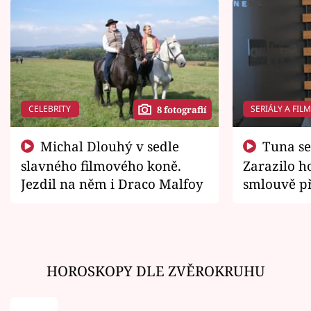
CELEBRITY
SERIÁLY A FIL
8 fotografií
Michal Dlouhý v sedle
Tuna se chtěl vrátit domů.
slavného filmového koně.
Zarazilo ho
Jezdil na něm i Draco Malfoy
smlouvě př
zemřít
HOROSKOPY DLE ZVĚROKRUHU