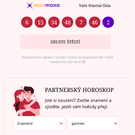
Vaše šťastná čísla
6
15
34
48
7
46
2
ZKUSTE ŠTĚSTÍ
Ministerstvo financí varuje: Účastí na hazardní hře může
vzniknout závislost ⑱
PARTNERSKÝ HOROSKOP
Jste si souzení? Zvolte znamení a
zjistěte, jestli vám hvězdy přejí.