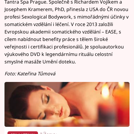
Tantra Spa Prague. Společně s Richardem Vojíkem a
Josephem Kramerem, PhD, přinesla z USA do ČR novou
profesi Sexological Bodywork, s mimořádnými účinky v
somatickém vzdělání i léčení. V roce 2013 založili
Evropskou akademii somatického vzdělání – EASE, s
cílem nabídnout benefity práce s tělem široké
veřejnosti i certifikaci profesionálů. Je spoluautorkou
výukového DVD k legendárnímu rituálu celostní
smyslné masáže Umění doteku.
Foto: Kateřina Tůmová