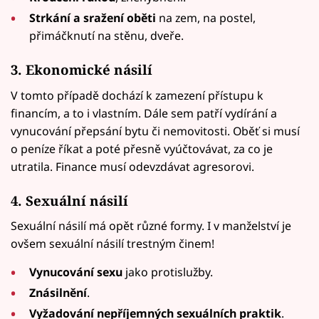
Strkání a sražení oběti
na zem, na postel,
přimáčknutí na stěnu, dveře.
3. Ekonomické násilí
V tomto případě dochází k zamezení přístupu k
financím, a to i vlastním. Dále sem patří vydírání a
vynucování přepsání bytu či nemovitosti. Oběť si musí
o peníze říkat a poté přesně vyúčtovávat, za co je
utratila. Finance musí odevzdávat agresorovi.
4. Sexuální násilí
Sexuální násilí má opět různé formy. I v manželství je
ovšem sexuální násilí trestným činem!
Vynucování sexu
jako protislužby.
Znásilnění
.
Vyžadování nepříjemných sexuálních praktik
.