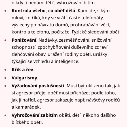
nikdy ti nedám děti“, vyhrožování bitím.
Kontrola všeho, co oběť dělá
. Kam jde, s kým
mluví, co říká, kdy se vrátí, časté telefonáty,
výslechy po návratu domů, prohrabávání věcí,
kontrola telefonu, počítače. Fyzické sledování oběti.
Ponižování
. Nadávky, zesměšňování, snižování
schopností, zpochybňování duševního zdraví,
zlehčování obav, urážení rodiny oběti, urážky
týkající se vzhledu a inteligence.
Křik a řev
.
Vulgarismy
.
Vyžadování poslušnosti
. Musí být uklizeno tak, jak
si agresor přeje, oběť musí přicházet podle toho,
jak jí nařídí, agresor zakazuje např. návštěvy rodičů
a kamarádek.
Vyhrožování zabitím
oběti, dětí, někoho dalšího
blízkého oběti.