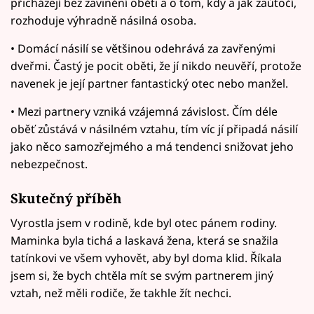
přicházejí bez zavinění oběti a o tom, kdy a jak zaútočí,
rozhoduje výhradně násilná osoba.
• Domácí násilí se většinou odehrává za zavřenými
dveřmi. Častý je pocit oběti, že jí nikdo neuvěří, protože
navenek je její partner fantastický otec nebo manžel.
• Mezi partnery vzniká vzájemná závislost. Čím déle
oběť zůstává v násilném vztahu, tím víc jí připadá násilí
jako něco samozřejmého a má tendenci snižovat jeho
nebezpečnost.
Skutečný příběh
Vyrostla jsem v rodině, kde byl otec pánem rodiny.
Maminka byla tichá a laskavá žena, která se snažila
tatínkovi ve všem vyhovět, aby byl doma klid. Říkala
jsem si, že bych chtěla mít se svým partnerem jiný
vztah, než měli rodiče, že takhle žít nechci.