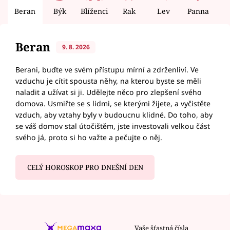
Beran
Býk
Blíženci
Rak
Lev
Panna
V
Beran
9. 8. 2026
Berani, buďte ve svém přístupu mírní a zdrženliví. Ve
vzduchu je cítit spousta něhy, na kterou byste se měli
naladit a užívat si ji. Udělejte něco pro zlepšení svého
domova. Usmiřte se s lidmi, se kterými žijete, a vyčistěte
vzduch, aby vztahy byly v budoucnu klidné. Do toho, aby
se váš domov stal útočištěm, jste investovali velkou část
svého já, proto si ho važte a pečujte o něj.
CELÝ HOROSKOP PRO DNEŠNÍ DEN
Vaše šťastná čísla