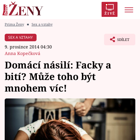
ŽIVĚ
Prima Ženy
■
Sex a vztahy
Trendy:
Polabí
Inspekce
Prostřeno!
AYTO?
SEX A VZTAHY
SDÍLET
Módní alarm
Zrádci
Proměny
9. prosince 2014 04:30
Anna Kopečková
Domácí násilí: Facky a
bití? Může toho být
Témata
mnohem víc!
Celebrity
Vztahy
Seriály