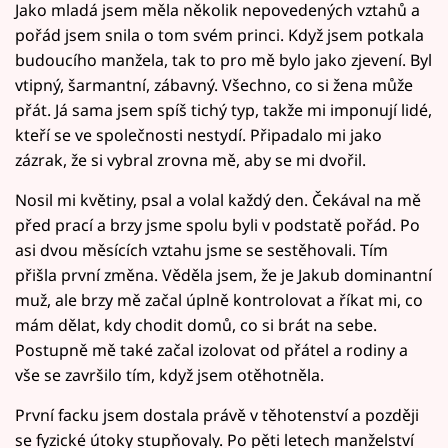
Jako mladá jsem měla několik nepovedených vztahů a
pořád jsem snila o tom svém princi. Když jsem potkala
budoucího manžela, tak to pro mě bylo jako zjevení. Byl
vtipný, šarmantní, zábavný. Všechno, co si žena může
přát. Já sama jsem spíš tichý typ, takže mi imponují lidé,
kteří se ve společnosti nestydí. Připadalo mi jako
zázrak, že si vybral zrovna mě, aby se mi dvořil.
Nosil mi květiny, psal a volal každý den. Čekával na mě
před prací a brzy jsme spolu byli v podstatě pořád. Po
asi dvou měsících vztahu jsme se sestěhovali. Tím
přišla první změna. Věděla jsem, že je Jakub dominantní
muž, ale brzy mě začal úplně kontrolovat a říkat mi, co
mám dělat, kdy chodit domů, co si brát na sebe.
Postupně mě také začal izolovat od přátel a rodiny a
vše se završilo tím, když jsem otěhotněla.
První facku jsem dostala právě v těhotenství a později
se fyzické útoky stupňovaly. Po pěti letech manželství