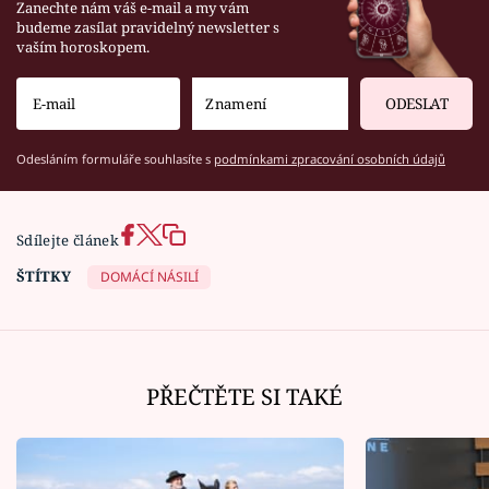
Zanechte nám váš e-mail a my vám
budeme zasílat pravidelný newsletter s
vaším horoskopem.
ODESLAT
Odesláním formuláře souhlasíte s
podmínkami zpracování osobních údajů
Sdílejte článek
ŠTÍTKY
DOMÁCÍ NÁSILÍ
PŘEČTĚTE SI TAKÉ