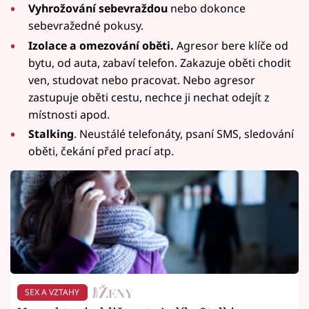
Vyhrožování sebevraždou
nebo dokonce
sebevražedné pokusy.
Izolace a omezování oběti.
Agresor bere klíče od
bytu, od auta, zabaví telefon. Zakazuje oběti chodit
ven, studovat nebo pracovat. Nebo agresor
zastupuje oběti cestu, nechce ji nechat odejít z
místnosti apod.
Stalking
. Neustálé telefonáty, psaní SMS, sledování
oběti, čekání před prací atp.
SEX A VZTAHY