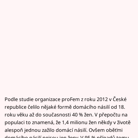
Podle studie organizace proFem z roku 2012 v České
republice čelilo nějaké formě domácího násilí od 18.
roku věku až do současnosti 40 % žen. V přepočtu na
populaci to znamená, že 1,4 milionu žen někdy v životě
alespoň jednou zažilo domácí násilí. Ovšem oběťmi
domácího násilí nejsou jen ženy. V 95 % případů tomu