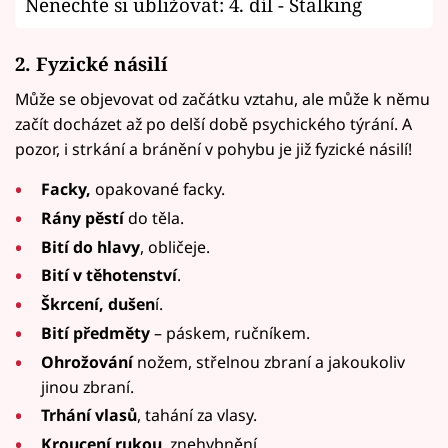
Nenechte si ubližovat: 4. díl - Stalking
2. Fyzické násilí
Může se objevovat od začátku vztahu, ale může k němu
začít docházet až po delší době psychického týrání. A
pozor, i strkání a bránění v pohybu je již fyzické násilí!
Facky,
opakované facky.
Rány pěstí
do těla.
Bití do hlavy
, obličeje.
Bití v těhotenství
.
Škrcení, dušen
í.
Bití předměty
– páskem, ručníkem.
Ohrožování
nožem, střelnou zbraní a jakoukoliv
jinou zbraní.
Trhání vlasů
, tahání za vlasy.
Kroucení rukou
, znehybnění.