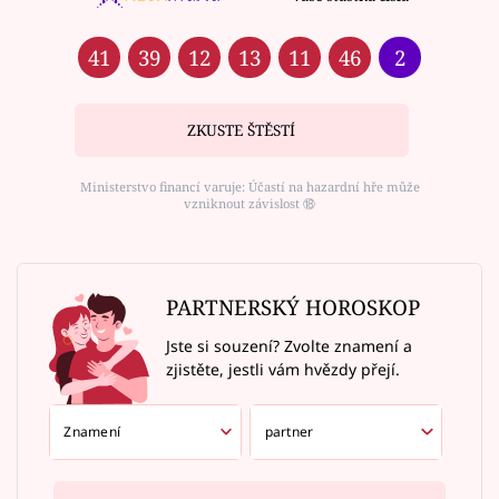
41
39
12
13
11
46
2
ZKUSTE ŠTĚSTÍ
Ministerstvo financí varuje: Účastí na hazardní hře může
vzniknout závislost ⑱
PARTNERSKÝ HOROSKOP
Jste si souzení? Zvolte znamení a
zjistěte, jestli vám hvězdy přejí.