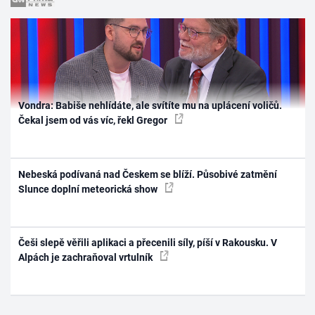
Vondra: Babiše nehlídáte, ale svítíte mu na uplácení voličů.
Čekal jsem od vás víc, řekl Gregor
Nebeská podívaná nad Českem se blíží. Působivé zatmění
Slunce doplní meteorická show
Češi slepě věřili aplikaci a přecenili síly, píší v Rakousku. V
Alpách je zachraňoval vrtulník