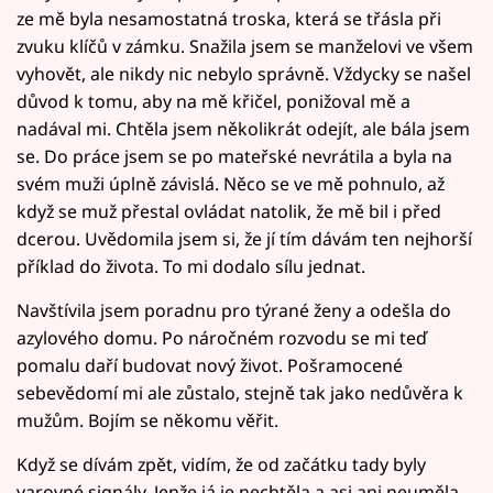
ze mě byla nesamostatná troska, která se třásla při
zvuku klíčů v zámku. Snažila jsem se manželovi ve všem
vyhovět, ale nikdy nic nebylo správně. Vždycky se našel
důvod k tomu, aby na mě křičel, ponižoval mě a
nadával mi. Chtěla jsem několikrát odejít, ale bála jsem
se. Do práce jsem se po mateřské nevrátila a byla na
svém muži úplně závislá. Něco se ve mě pohnulo, až
když se muž přestal ovládat natolik, že mě bil i před
dcerou. Uvědomila jsem si, že jí tím dávám ten nejhorší
příklad do života. To mi dodalo sílu jednat.
Navštívila jsem poradnu pro týrané ženy a odešla do
azylového domu. Po náročném rozvodu se mi teď
pomalu daří budovat nový život. Pošramocené
sebevědomí mi ale zůstalo, stejně tak jako nedůvěra k
mužům. Bojím se někomu věřit.
Když se dívám zpět, vidím, že od začátku tady byly
varovné signály. Jenže já je nechtěla a asi ani neuměla