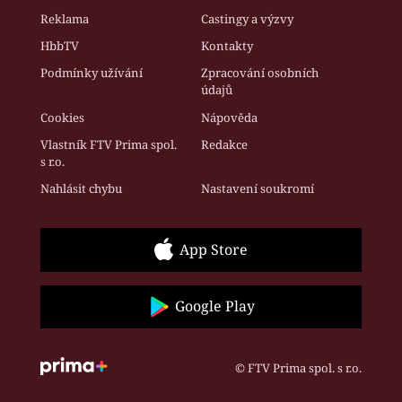
Reklama
Castingy a výzvy
HbbTV
Kontakty
Podmínky užívání
Zpracování osobních
údajů
Cookies
Nápověda
Vlastník FTV Prima spol.
Redakce
s r.o.
Nahlásit chybu
Nastavení soukromí
App Store
Google Play
© FTV Prima spol. s r.o.