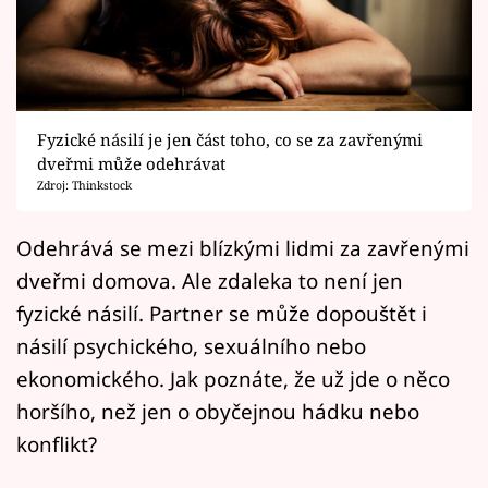
Horoskopy
Sledujte prima+
Filmový festival Karlovy Vary
Fyzické násilí je jen část toho, co se za zavřenými
Pořady
dveřmi může odehrávat
Zdroj: Thinkstock
Mámy sobě
Odehrává se mezi blízkými lidmi za zavřenými
dveřmi domova. Ale zdaleka to není jen
Přihlášení
fyzické násilí. Partner se může dopouštět i
násilí psychického, sexuálního nebo
Sledujte nás
ekonomického. Jak poznáte, že už jde o něco
horšího, než jen o obyčejnou hádku nebo
konflikt?