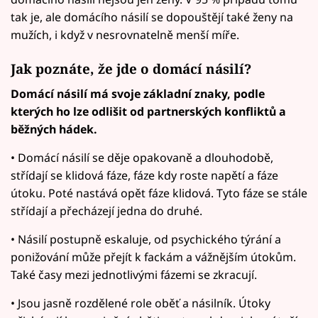
tak je, ale domácího násilí se dopouštějí také ženy na
mužích, i když v nesrovnatelně menší míře.
Jak poznáte, že jde o domácí násilí?
Domácí násilí má svoje základní znaky, podle
kterých ho lze odlišit od partnerských konfliktů a
běžných hádek.
• Domácí násilí se děje opakovaně a dlouhodobě,
střídají se klidová fáze, fáze kdy roste napětí a fáze
útoku. Poté nastává opět fáze klidová. Tyto fáze se stále
střídají a přecházejí jedna do druhé.
• Násilí postupně eskaluje, od psychického týrání a
ponižování může přejít k fackám a vážnějším útokům.
Také časy mezi jednotlivými fázemi se zkracují.
• Jsou jasně rozdělené role oběť a násilník. Útoky