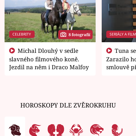
CELEBRITY
SERIÁLY A FIL
8 fotografií
Michal Dlouhý v sedle
Tuna se chtěl vrátit domů.
slavného filmového koně.
Zarazilo ho
Jezdil na něm i Draco Malfoy
smlouvě př
zemřít
HOROSKOPY DLE ZVĚROKRUHU