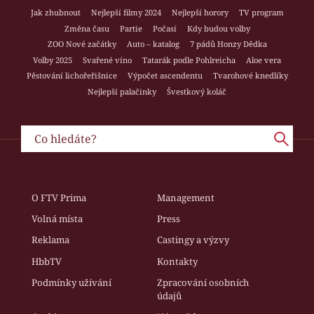
Jak zhubnout
Nejlepší filmy 2024
Nejlepší horory
TV program
Změna času
Partie
Počasí
Kdy budou volby
ZOO Nové začátky
Auto – katalog
7 pádů Honzy Dědka
Volby 2025
Svařené víno
Tatarák podle Pohlreicha
Aloe vera
Pěstování lichořeřišnice
Výpočet ascendentu
Tvarohové knedlíky
Nejlepší palačinky
Švestkový koláč
O FTV Prima
Management
Volná místa
Press
Reklama
Castingy a výzvy
HbbTV
Kontakty
Podmínky užívání
Zpracování osobních
údajů