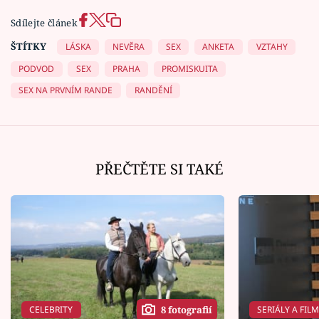
Sdílejte článek
ŠTÍTKY
LÁSKA
NEVĚRA
SEX
ANKETA
VZTAHY
PODVOD
SEX
PRAHA
PROMISKUITA
SEX NA PRVNÍM RANDE
RANDĚNÍ
PŘEČTĚTE SI TAKÉ
CELEBRITY
SERIÁLY A FIL
8 fotografií