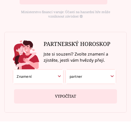
Ministerstvo financí varuje: Účastí na hazardní hře může
vzniknout závislost ⑱
PARTNERSKÝ HOROSKOP
Jste si souzení? Zvolte znamení a
zjistěte, jestli vám hvězdy přejí.
VYPOČÍTAT