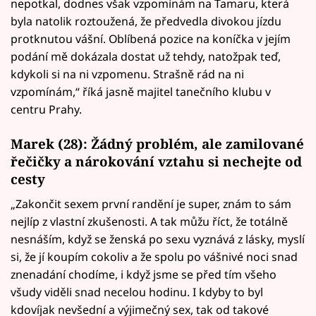
nepotkal, dodnes však vzpomínám na Tamaru, která
byla natolik roztoužená, že předvedla divokou jízdu
protknutou vášní. Oblíbená pozice na koníčka v jejím
podání mě dokázala dostat už tehdy, natožpak teď,
kdykoli si na ni vzpomenu. Strašně rád na ni
vzpomínám,“ říká jasně majitel tanečního klubu v
centru Prahy.
Marek (28): Žádný problém, ale zamilované
řečičky a nárokování vztahu si nechejte od
cesty
„Zakončit sexem první randění je super, znám to sám
nejlíp z vlastní zkušenosti. A tak můžu říct, že totálně
nesnáším, když se ženská po sexu vyznává z lásky, myslí
si, že jí koupím cokoliv a že spolu po vášnivé noci snad
znenadání chodíme, i když jsme se před tím všeho
všudy viděli snad necelou hodinu. I kdyby to byl
kdovíjak nevšední a výjimečný sex, tak od takové