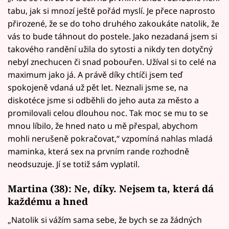
tabu, jak si mnozí ještě pořád myslí. Je přece naprosto
přirozené, že se do toho druhého zakoukáte natolik, že
vás to bude táhnout do postele. Jako nezadaná jsem si
takového randění užila do sytosti a nikdy ten dotyčný
nebyl znechucen či snad pobouřen. Užíval si to celé na
maximum jako já. A právě díky chtíči jsem teď
spokojeně vdaná už pět let. Neznali jsme se, na
diskotéce jsme si odběhli do jeho auta za město a
promilovali celou dlouhou noc. Tak moc se mu to se
mnou líbilo, že hned nato u mě přespal, abychom
mohli nerušeně pokračovat,“ vzpomíná nahlas mladá
maminka, která sex na prvním rande rozhodně
neodsuzuje. Jí se totiž sám vyplatil.
Martina (38): Ne, díky. Nejsem ta, která dá
každému a hned
„Natolik si vážím sama sebe, že bych se za žádných