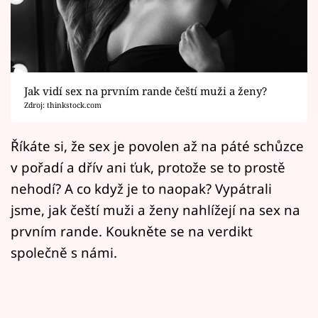
Horoskopy
Sledujte prima+
Filmový festival Karlovy Vary
Jak vidí sex na prvním rande čeští muži a ženy?
Pořady
Zdroj: thinkstock.com
Mámy sobě
Říkáte si, že sex je povolen až na páté schůzce
v pořadí a dřív ani ťuk, protože se to prostě
Přihlášení
nehodí? A co když je to naopak? Vypátrali
jsme, jak čeští muži a ženy nahlížejí na sex na
prvním rande. Koukněte se na verdikt
Sledujte nás
společně s námi.