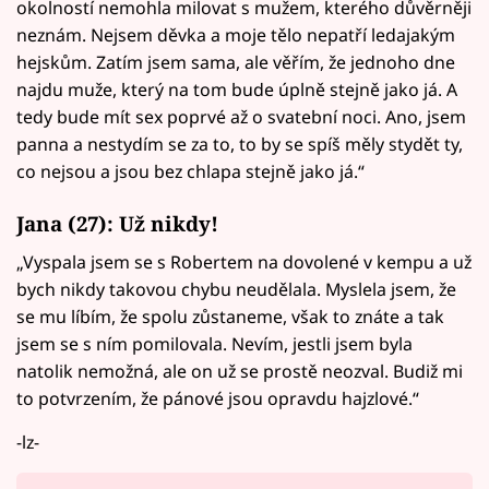
okolností nemohla milovat s mužem, kterého důvěrněji
neznám. Nejsem děvka a moje tělo nepatří ledajakým
hejskům. Zatím jsem sama, ale věřím, že jednoho dne
najdu muže, který na tom bude úplně stejně jako já. A
tedy bude mít sex poprvé až o svatební noci. Ano, jsem
panna a nestydím se za to, to by se spíš měly stydět ty,
co nejsou a jsou bez chlapa stejně jako já.“
Jana (27): Už nikdy!
„Vyspala jsem se s Robertem na dovolené v kempu a už
bych nikdy takovou chybu neudělala. Myslela jsem, že
se mu líbím, že spolu zůstaneme, však to znáte a tak
jsem se s ním pomilovala. Nevím, jestli jsem byla
natolik nemožná, ale on už se prostě neozval. Budiž mi
to potvrzením, že pánové jsou opravdu hajzlové.“
-lz-