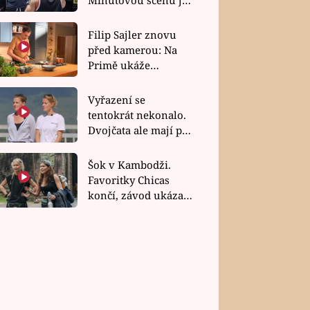
bez dubla
Filip Sajler znovu
před kamerou: Na
Primě ukáže
poctivou kuchyni i
rychlé recepty
Vyřazení se
tentokrát nekonalo.
Dvojčata ale mají po
uzavření třetí etapy
závodu nůž na krku
Šok v Kambodži.
Favoritky Chicas
končí, závod ukázal
svou nejtvrdší tvář