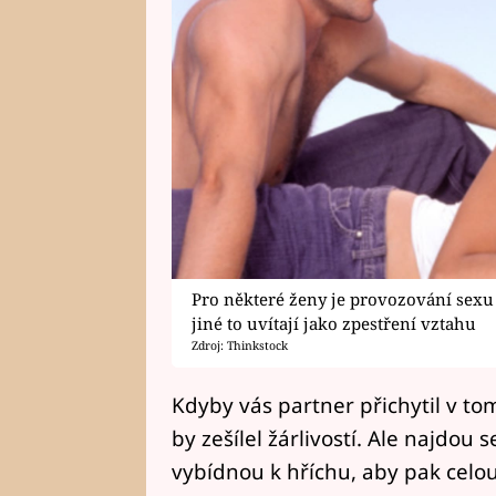
Pro některé ženy je provozování sexu
jiné to uvítají jako zpestření vztahu
Zdroj: Thinkstock
Kdyby vás partner přichytil v t
by zešílel žárlivostí. Ale najdou 
vybídnou k hříchu, aby pak celo