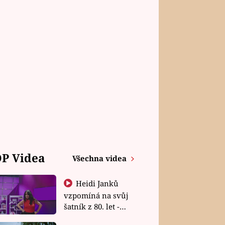
P Videa
Všechna videa
Heidi Janků
vzpomíná na svůj
šatník z 80. let -
Shopaholičky