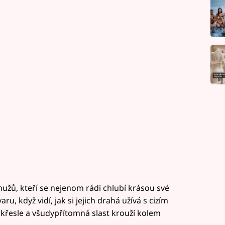
užů, kteří se nejenom rádi chlubí krásou své
ru, když vidí, jak si jejich drahá užívá s cizím
křesle a všudypřítomná slast krouží kolem