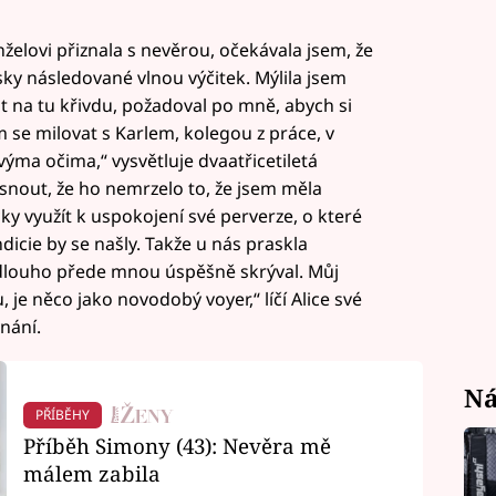
želovi přiznala s nevěrou, očekávala jsem, že
sky následované vlnou výčitek. Mýlila jsem
 na tu křivdu, požadoval po mně, abych si
 se milovat s Karlem, kolegou z práce, v
ma očima,“ vysvětluje dvaatřicetiletá
nout, že ho nemrzelo to, že jsem měla
y využít k uspokojení své perverze, o které
dicie by se našly. Takže u nás praskla
é dlouho přede mnou úspěšně skrýval. Můj
e něco jako novodobý voyer,“ líčí Alice své
nání.
Ná
PŘÍBĚHY
Příběh Simony (43): Nevěra mě
málem zabila