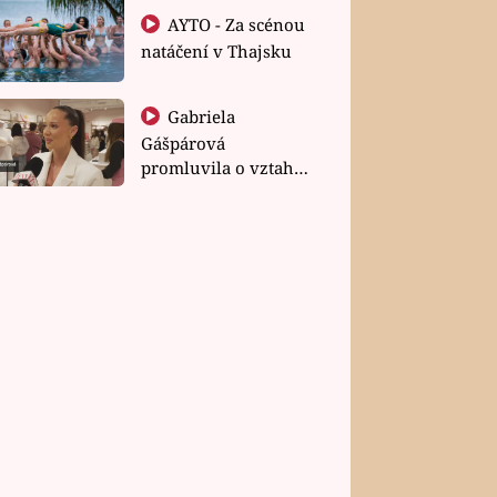
AYTO - Za scénou
natáčení v Thajsku
Gabriela
Gášpárová
promluvila o vztahu
a zakládání rodiny