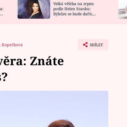
Velká věštba na srpen
NOVINKY
ZAHRADA
a:
podle Helen Stanku:
y
Býkům se bude dařit,
VIDEORECEPTY
DESIGN
Vodnáře čeká jízda
 Kopečková
SDÍLET
ěra: Znáte
s?