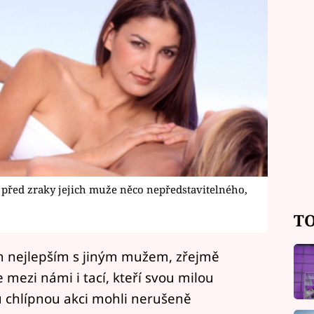
 před zraky jejich muže něco nepředstavitelného,
TO
om nejlepším s jiným mužem, zřejmě
se mezi námi i tací, kteří svou milou
u chlípnou akci mohli nerušeně