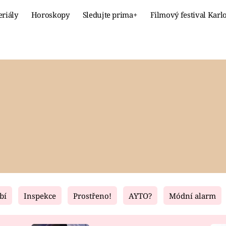
eriály
Horoskopy
Sledujte prima+
Filmový festival Karl
Celebrity
Recept
MÓDA A KRÁSA
HLAVNÍ JÍ
VZTAHY A SEX
SLADKÉ
PRIMA MAMINKA
ZDRAVÉ
bí
Inspekce
Prostřeno!
AYTO?
Módní alarm
Fresh
Living
RECEPTY
BYDLENÍ