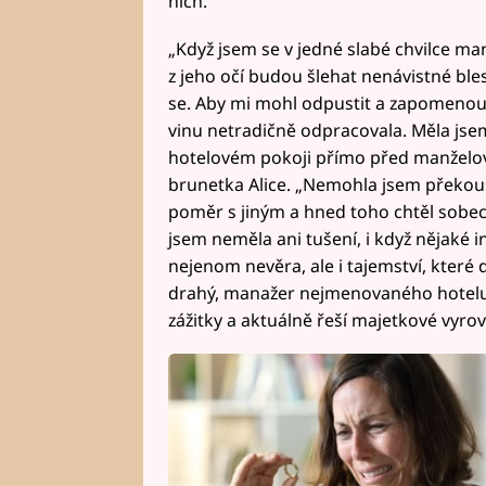
nich.
„Když jsem se v jedné slabé chvilce man
z jeho očí budou šlehat nenávistné ble
se. Aby mi mohl odpustit a zapomenout
vinu netradičně odpracovala. Měla jsem
hotelovém pokoji přímo před manželový
brunetka Alice. „Nemohla jsem překous
poměr s jiným a hned toho chtěl sobeck
jsem neměla ani tušení, i když nějaké in
nejenom nevěra, ale i tajemství, kter
drahý, manažer nejmenovaného hotelu, j
zážitky a aktuálně řeší majetkové vyrov