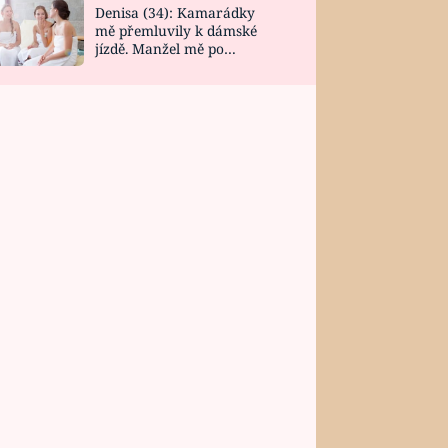
Denisa (34): Kamarádky
mě přemluvily k dámské
jízdě. Manžel mě po
návratu zaskočil