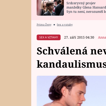
Srdceryvný projev
SNÁŘ
CELEBRITY
manželky Glena Hansard
Syn tu není, nerozuměl b
HOROSKOP NA
VAŘENÍ
tomu, vysvětlila
ROK 2023
Prima Ženy
■
Sex a vztahy
27. září 2015 04:30
Anna
SEX A VZTAHY
Schválená nev
kandaulismu