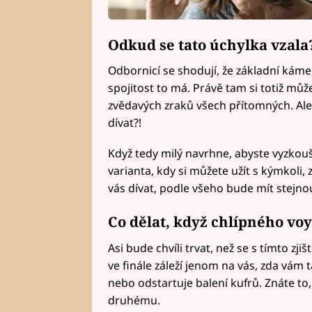
Odkud se tato úchylka vzala
Odbornicí se shodují, že základní káme
spojitost to má. Právě tam si totiž může
zvědavých zraků všech přítomných. Ale
dívat?!
Když tedy milý navrhne, abyste vyzkouš
varianta, kdy si můžete užít s kýmkoli,
vás dívat, podle všeho bude mít stejno
Co dělat, když chlípného v
Asi bude chvíli trvat, než se s tímto zji
ve finále záleží jenom na vás, zda vám 
nebo odstartuje balení kufrů. Znáte to, 
druhému.