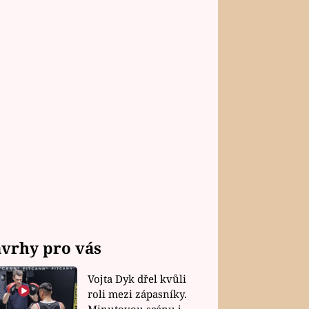
vrhy pro vás
Vojta Dyk dřel kvůli
roli mezi zápasníky.
Minutovou scénu jel