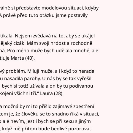
hválně si představte modelovou situaci, kdyby
A právě před tuto otázku jsme postavily
tíkala. Nejsem zvědavá na to, aby se ukájel
nějaký cizák. Mám svoji hrdost a rozhodně
tná. Pro mého muže bych udělala mnohé, ale
luje Marta (40).
ý problém. Miluji muže, a i když to nerada
nasadila parohy. U nás by se tak vyřešil
 bych si totiž užívala a on by tu podívanou
jení všichni tři.“ Laura (28).
 a možná by mi to přišlo zajímavé zpestření
m je, že člověku se to snadno říká v situaci,
ale nevím, jestli bych se při sexu s jiným
t, když mě přitom bude bedlivě pozorovat