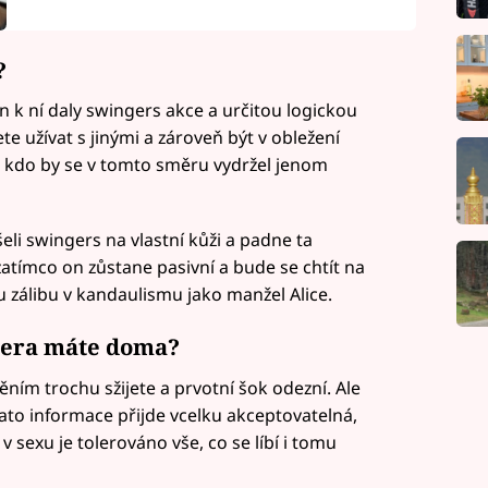
?
n k ní daly swingers akce a určitou logickou
te užívat s jinými a zároveň být v obležení
 kdo by se v tomto směru vydržel jenom
eli swingers na vlastní kůži a padne ta
 zatímco on zůstane pasivní a bude se chtít na
u zálibu v kandaulismu jako manžel Alice.
oyera máte doma?
štěním trochu sžijete a prvotní šok odezní. Ale
tato informace přijde vcelku akceptovatelná,
v sexu je tolerováno vše, co se líbí i tomu