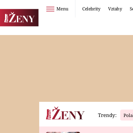
Menu
Celebrity
Vztahy
S
Seriály
Životní styl
ZOO
DIETY A HUBNUTÍ
PROSTŘENO!
CESTOVÁNÍ A
DOVOLENÁ
DUCH
ZDRAVÍ
Trendy:
Pola
Horoskopy
Video
ASTROČLÁNKY
SERIÁLY