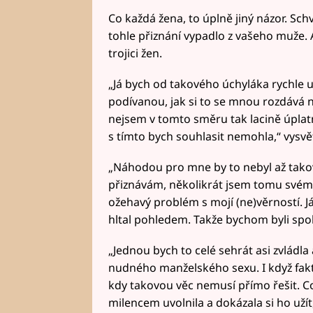
Co každá žena, to úplně jiný názor. Sc
tohle přiznání vypadlo z vašeho muže. 
trojici žen.
„Já bych od takového úchyláka rychle u
podívanou, jak si to se mnou rozdává 
nejsem v tomto směru tak lacině úpla
s tímto bych souhlasit nemohla,“ vysvět
„Náhodou pro mne by to nebyl až takov
přiznávám, několikrát jsem tomu svému 
ožehavý problém s mojí (ne)věrností. Já
hltal pohledem. Takže bychom byli spoko
„Jednou bych to celé sehrát asi zvládla
nudného manželského sexu. I když fakte
kdy takovou věc nemusí přímo řešit. Co 
milencem uvolnila a dokázala si ho uží