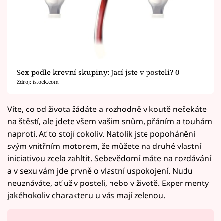
Sex podle krevní skupiny: Jací jste v posteli? 0
Zdroj: istock.com
Víte, co od života žádáte a rozhodně v koutě nečekáte
na štěstí, ale jdete všem vašim snům, přáním a touhám
naproti. Ať to stojí cokoliv. Natolik jste popoháněni
svým vnitřním motorem, že můžete na druhé vlastní
iniciativou zcela zahltit. Sebevědomí máte na rozdávání
a v sexu vám jde prvně o vlastní uspokojení. Nudu
neuznáváte, ať už v posteli, nebo v životě. Experimenty
jakéhokoliv charakteru u vás mají zelenou.