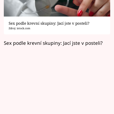
Horoskopy
Sledujte prima+
Sex podle krevní skupiny: Jací jste v posteli?
Filmový festival Karlovy Vary
Zdroj: istock.com
Pořady
Sex podle krevní skupiny: Jací jste v posteli?
Mámy sobě
Přihlášení
Sledujte nás