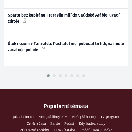
Sparta bez kapitána. Haraslín míří do Saúdské Arábie, uvádí
zdroje
Útok nožem v Tanvaldu: Pachatel měl pobodat tři lidi, na místě
zasahuje policie
Populární témata
Jak zhubnout
Nejlepší filmy 2024
Nejlepší horory
TV program
Změna času
Partie
Počasí
Kdy budou volby
ZOO Nové začátky
Auto – katalog
7 pádů Honzy Dědka