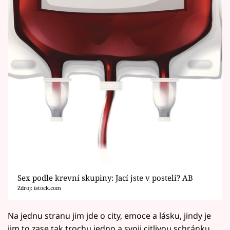
Sex podle krevní skupiny: Jací jste v posteli? AB
Zdroj: istock.com
Na jednu stranu jim jde o city, emoce a lásku, jindy je
jim to zase tak trochu jedno a svoji citlivou schránku