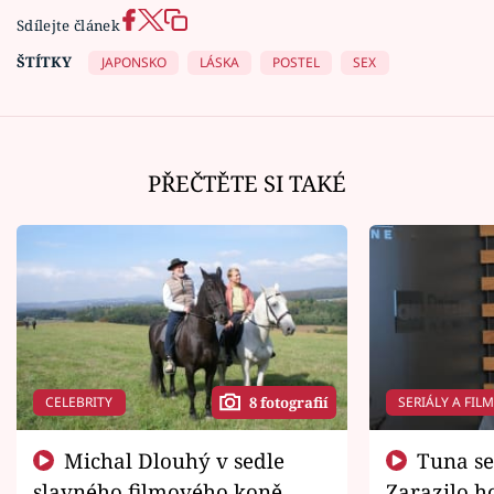
Sdílejte článek
ŠTÍTKY
JAPONSKO
LÁSKA
POSTEL
SEX
PŘEČTĚTE SI TAKÉ
CELEBRITY
SERIÁLY A FIL
8 fotografií
Michal Dlouhý v sedle
Tuna se chtěl vrátit domů.
slavného filmového koně.
Zarazilo ho