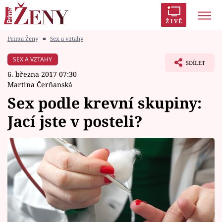
ŽIVĚ
Prima Ženy
■
Sex a vztahy
Trendy:
Polabí
Inspekce
Prostřeno!
AYTO?
SEX A VZTAHY
SDÍLET
Módní alarm
Zrádci
Proměny
6. března 2017 07:30
Martina Čerňanská
Sex podle krevní skupiny:
Jací jste v posteli?
Témata
Celebrity
Vztahy
Seriály