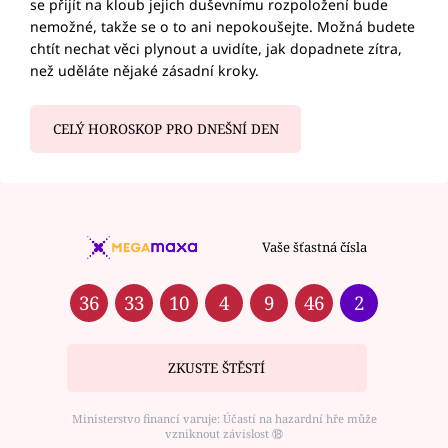
se přijít na kloub jejich duševnímu rozpoložení bude
nemožné, takže se o to ani nepokoušejte. Možná budete
chtít nechat věci plynout a uvidíte, jak dopadnete zítra,
než uděláte nějaké zásadní kroky.
CELÝ HOROSKOP PRO DNEŠNÍ DEN
Vaše šťastná čísla
36
33
10
4
9
46
2
ZKUSTE ŠTĚSTÍ
Ministerstvo financí varuje: Účastí na hazardní hře může
vzniknout závislost ⑱