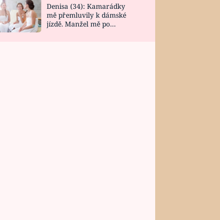
Denisa (34): Kamarádky
mě přemluvily k dámské
jízdě. Manžel mě po
návratu zaskočil