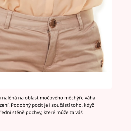
yku naléhá na oblast močového měchýře váha
zení. Podobný pocit je i součástí toho, když
řední stěně pochvy, které může za váš