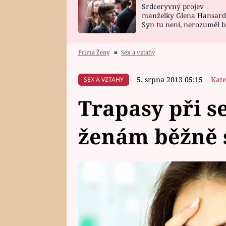
Srdceryvný projev
SNÁŘ
CELEBRITY
manželky Glena Hansard
Syn tu není, nerozuměl b
HOROSKOP NA
VAŘENÍ
tomu, vysvětlila
ROK 2023
Prima Ženy
■
Sex a vztahy
5. srpna 2013 05:15
Kate
SEX A VZTAHY
Trapasy při se
ženám běžně s