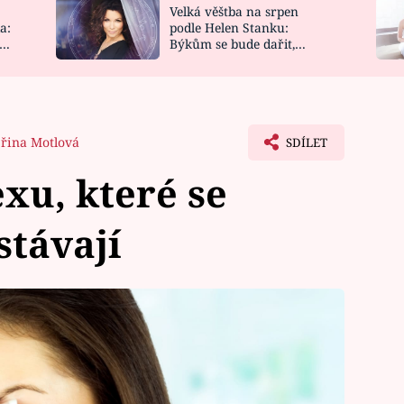
Velká věštba na srpen
NOVINKY
ZAHRADA
a:
podle Helen Stanku:
y
Býkům se bude dařit,
VIDEORECEPTY
DESIGN
Vodnáře čeká jízda
řina Motlová
SDÍLET
xu, které se
távají