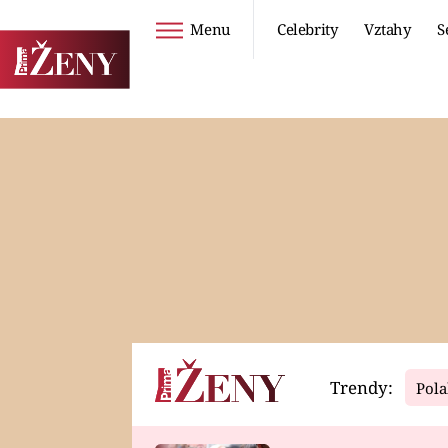
Menu
Celebrity
Vztahy
S
Seriály
Životní styl
ZOO
DIETY A HUBNUTÍ
PROSTŘENO!
CESTOVÁNÍ A
DOVOLENÁ
DUCH
ZDRAVÍ
Trendy:
Pola
Horoskopy
Video
ASTROČLÁNKY
SERIÁLY