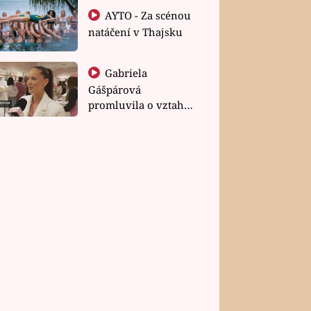
AYTO - Za scénou
natáčení v Thajsku
Gabriela
Gášpárová
promluvila o vztahu
a zakládání rodiny