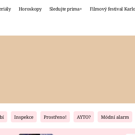
eriály
Horoskopy
Sledujte prima+
Filmový festival Karl
Celebrity
Recept
MÓDA A KRÁSA
HLAVNÍ JÍ
VZTAHY A SEX
SLADKÉ
PRIMA MAMINKA
ZDRAVÉ
bí
Inspekce
Prostřeno!
AYTO?
Módní alarm
Fresh
Living
RECEPTY
BYDLENÍ