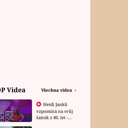
P Videa
Všechna videa
Heidi Janků
vzpomíná na svůj
šatník z 80. let -
Shopaholičky