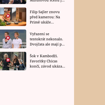
bez dubla
Filip Sajler znovu
před kamerou: Na
Primě ukáže
poctivou kuchyni i
rychlé recepty
Vyřazení se
tentokrát nekonalo.
Dvojčata ale mají po
uzavření třetí etapy
závodu nůž na krku
Šok v Kambodži.
Favoritky Chicas
končí, závod ukázal
svou nejtvrdší tvář