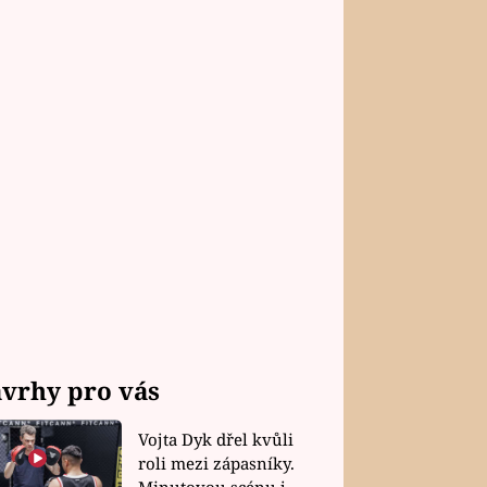
vrhy pro vás
Vojta Dyk dřel kvůli
roli mezi zápasníky.
Minutovou scénu jel