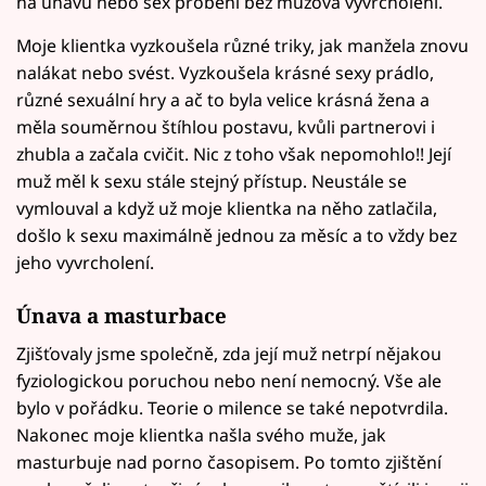
na únavu nebo sex proběhl bez mužova vyvrcholení.
Moje klientka vyzkoušela různé triky, jak manžela znovu
nalákat nebo svést. Vyzkoušela krásné sexy prádlo,
různé sexuální hry a ač to byla velice krásná žena a
měla souměrnou štíhlou postavu, kvůli partnerovi i
zhubla a začala cvičit. Nic z toho však nepomohlo!! Její
muž měl k sexu stále stejný přístup. Neustále se
vymlouval a když už moje klientka na něho zatlačila,
došlo k sexu maximálně jednou za měsíc a to vždy bez
jeho vyvrcholení.
Únava a masturbace
Zjišťovaly jsme společně, zda její muž netrpí nějakou
fyziologickou poruchou nebo není nemocný. Vše ale
bylo v pořádku. Teorie o milence se také nepotvrdila.
Nakonec moje klientka našla svého muže, jak
masturbuje nad porno časopisem. Po tomto zjištění