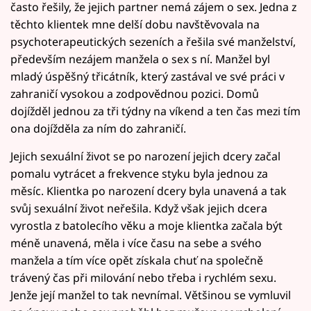
často řešily, že jejich partner nemá zájem o sex. Jedna z
těchto klientek mne delší dobu navštěvovala na
psychoterapeutických sezeních a řešila své manželství,
především nezájem manžela o sex s ní. Manžel byl
mladý úspěšný třicátník, který zastával ve své práci v
zahraničí vysokou a zodpovědnou pozici. Domů
dojížděl jednou za tři týdny na víkend a ten čas mezi tím
ona dojížděla za ním do zahraničí.
Jejich sexuální život se po narození jejich dcery začal
pomalu vytrácet a frekvence styku byla jednou za
měsíc. Klientka po narození dcery byla unavená a tak
svůj sexuální život neřešila. Když však jejich dcera
vyrostla z batolecího věku a moje klientka začala být
méně unavená, měla i více času na sebe a svého
manžela a tím více opět získala chuť na společně
trávený čas při milování nebo třeba i rychlém sexu.
Jenže její manžel to tak nevnímal. Většinou se vymluvil