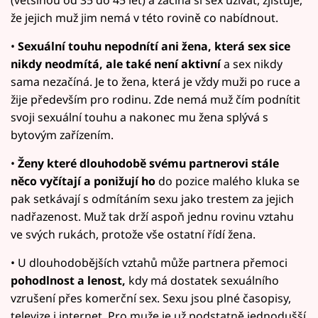
že jejich muž jim nemá v této rovině co nabídnout.
•
Sexuální touhu nepodnítí ani žena, která sex sice
nikdy neodmítá, ale také není aktivní
a sex nikdy
sama nezačíná. Je to žena, která je vždy muži po ruce a
žije především pro rodinu. Zde nemá muž čím podnítit
svoji sexuální touhu a nakonec mu žena splývá s
bytovým zařízením.
•
Ženy které dlouhodobě svému partnerovi stále
něco vyčítají a ponižují ho
do pozice malého kluka se
pak setkávají s odmítáním sexu jako trestem za jejich
nadřazenost. Muž tak drží aspoň jednu rovinu vztahu
ve svých rukách, protože vše ostatní řídí žena.
• U dlouhodobějších vztahů může partnera přemoci
pohodlnost a lenost,
kdy má dostatek sexuálního
vzrušení přes komerční sex. Sexu jsou plné časopisy,
televize i internet. Pro muže je už podstatně jednodušší