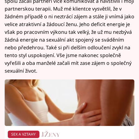
spolu začali partneři více komunikovat a navštívili i moji
partnerskou terapii. Muž mé klientce vysvětlil, že v
žádném případě o ni neztrácí zájem a stále ji vnímá jako
velice atraktivní a žádoucí ženu. Jeho deficit energie je
však po pracovním výkonu tak velký, že už mu nezbývá
žádná energie na sexuální akt spojený se sváděním
nebo předehrou. Také si při delším odloučení zvykl na
tento styl uspokojení. Vše jsme nakonec společně
vyřešili a oba manželé začali mít zase zájem o společný
sexuální život.
SEX A VZTAHY