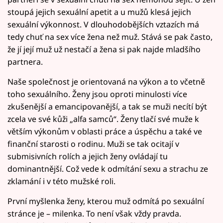
stoupá jejich sexuální apetit a u mužů klesá jejich
sexuální výkonnost. V dlouhodobějších vztazích má
tedy chuť na sex více žena než muž. Stává se pak často,
že jí její muž už nestačí a žena si pak najde mladšího
partnera.
Naše společnost je orientovaná na výkon a to včetně
toho sexuálního. Ženy jsou oproti minulosti více
zkušenější a emancipovanější, a tak se muži necítí být
zcela ve své kůži „alfa samců“. Ženy tlačí své muže k
větším výkonům v oblasti práce a úspěchu a také ve
finanční starosti o rodinu. Muži se tak ocitají v
submisivních rolích a jejich ženy ovládají tu
dominantnější. Což vede k odmítání sexu a strachu ze
zklamání i v této mužské roli.
První myšlenka ženy, kterou muž odmítá po sexuální
stránce je – milenka. To není však vždy pravda.