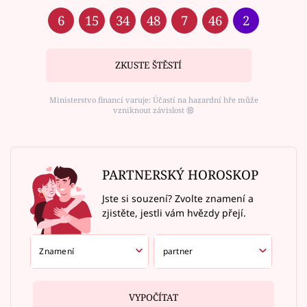
6
15
34
48
7
46
2
ZKUSTE ŠTĚSTÍ
Ministerstvo financí varuje: Účastí na hazardní hře může
vzniknout závislost ⑱
PARTNERSKÝ HOROSKOP
Jste si souzení? Zvolte znamení a
zjistěte, jestli vám hvězdy přejí.
VYPOČÍTAT