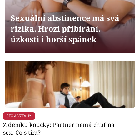
Horoskopy
Sledujte prima+
Sexuální abstinence má svá
rizika. Hrozí přibírání,
Filmový festival Karlovy Vary
úzkosti i horší spánek
Pořady
Mámy sobě
Přihlášení
Sledujte nás
SEX A VZTAHY
Z deníku koučky: Partner nemá chuť na
sex. Co s tím?