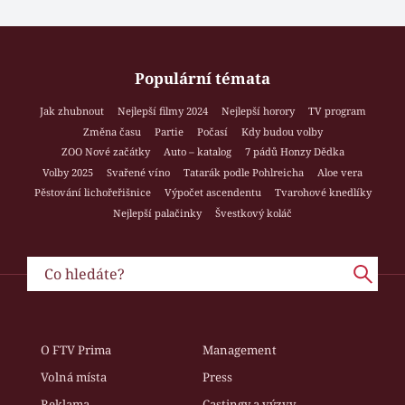
Populární témata
Jak zhubnout
Nejlepší filmy 2024
Nejlepší horory
TV program
Změna času
Partie
Počasí
Kdy budou volby
ZOO Nové začátky
Auto – katalog
7 pádů Honzy Dědka
Volby 2025
Svařené víno
Tatarák podle Pohlreicha
Aloe vera
Pěstování lichořeřišnice
Výpočet ascendentu
Tvarohové knedlíky
Nejlepší palačinky
Švestkový koláč
O FTV Prima
Management
Volná místa
Press
Reklama
Castingy a výzvy