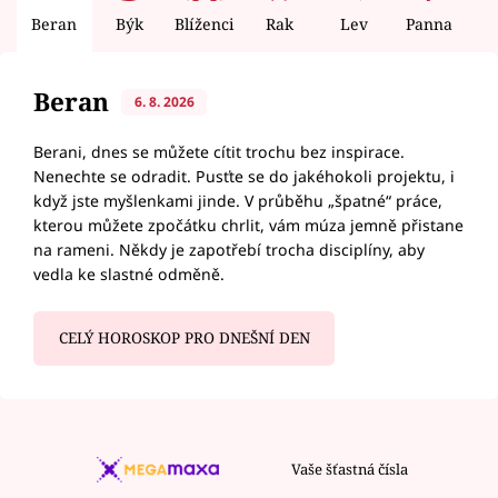
Beran
Býk
Blíženci
Rak
Lev
Panna
V
Beran
6. 8. 2026
Berani, dnes se můžete cítit trochu bez inspirace.
Nenechte se odradit. Pusťte se do jakéhokoli projektu, i
když jste myšlenkami jinde. V průběhu „špatné“ práce,
kterou můžete zpočátku chrlit, vám múza jemně přistane
na rameni. Někdy je zapotřebí trocha disciplíny, aby
vedla ke slastné odměně.
CELÝ HOROSKOP PRO DNEŠNÍ DEN
Vaše šťastná čísla