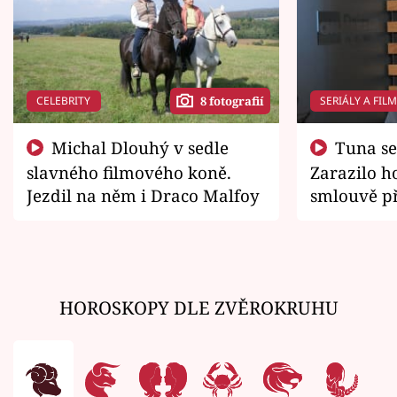
CELEBRITY
SERIÁLY A FIL
8 fotografií
Michal Dlouhý v sedle
Tuna se chtěl vrátit domů.
slavného filmového koně.
Zarazilo ho
Jezdil na něm i Draco Malfoy
smlouvě př
zemřít
HOROSKOPY DLE ZVĚROKRUHU