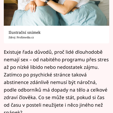
Horoskopy
Sledujte prima+
Filmový festival Karlovy Vary
Ilustrační snímek
Pořady
Zdroj: Profimedia.cz
Mámy sobě
Existuje řada důvodů, proč lidé dlouhodobě
nemají sex – od nabitého programu přes stres
Přihlášení
až po nízké libido nebo nedostatek zájmu.
Zatímco po psychické stránce taková
abstinence zdánlivě nemusí být náročná,
Sledujte nás
podle odborníků má dopady na tělo a celkové
zdraví člověka. Co se může stát, pokud si čas
od času v posteli neužijete i něco jiného než
spánek?