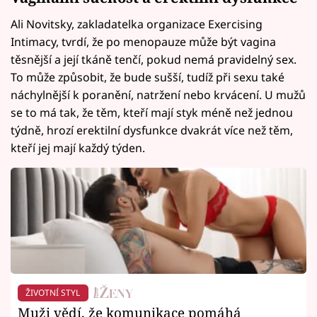
Ali Novitsky, zakladatelka organizace Exercising
Intimacy, tvrdí, že po menopauze může být vagina
těsnější a její tkáně tenčí, pokud nemá pravidelný sex.
To může způsobit, že bude sušší, tudíž při sexu také
náchylnější k poranění, natržení nebo krvácení. U mužů
se to má tak, že těm, kteří mají styk méně než jednou
týdně, hrozí erektilní dysfunkce dvakrát více než těm,
kteří jej mají každý týden.
ŽIVOTNÍ STYL
Muži vědí, že komunikace pomáhá