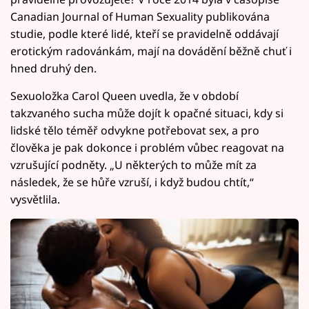
Canadian Journal of Human Sexuality publikována
studie, podle které lidé, kteří se pravidelně oddávají
erotickým radovánkám, mají na dovádění běžně chuť i
hned druhý den.
Sexuoložka Carol Queen uvedla, že v období
takzvaného sucha může dojít k opačné situaci, kdy si
lidské tělo téměř odvykne potřebovat sex, a pro
člověka je pak dokonce i problém vůbec reagovat na
vzrušující podněty. „U některých to může mít za
následek, že se hůře vzruší, i když budou chtít,“
vysvětlila.