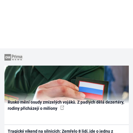
Rusko mění osudy zmizelých vojáků. Z padlých dělá dezertéry,
rodiny přicházejí o miliony
Tragický víkend na silnicích: Zemřelo 8 lidí, jde o jednu z