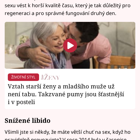
sexu vést k horší kvalitě času, který je tak důležitý pro
regeneraci a pro správné fungování druhý den.
ŽIVOTNÍ STYL
Vztah starší ženy a mladšího muže už
není tabu. Takzvané pumy jsou šťastnější
i v posteli
Snížené libido
Všimli jste si někdy, že máte větší chuť na sex, když ho
pravidelně provozujete? V roce 2014 byla v časopise