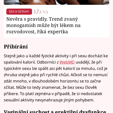
SEX A VZTAHY
Nevěra s pravidly. Trend zvaný
monogamish může být lékem na
rozvodovost, říká expertka
Přibírání
Stejně jako u každé fyzické aktivity i při sexu dochází ke
spalování kalorií. Odborníci z
WebMD
uvádějí, že při
typickém sexu lze spálit asi pět kalorií za minutu, což je
zhruba stejně jako při rychlé chůzi. Ačkoli se to nemusí
zdát mnoho, v dlouhodobém horizontu se to začne
sčítat. Může to tedy znamenat, že bez sexu člověk
přibere. To platí zejména v případě, že si nedostatek
sexuální aktivity nevynahrazuje jiným pohybem.
Vaginální suchost a erektilní dysfunkce