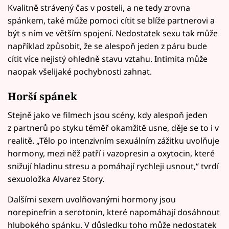
Kvalitně strávený čas v posteli, a ne tedy zrovna
spánkem, také může pomoci cítit se blíže partnerovi a
být s ním ve větším spojení. Nedostatek sexu tak může
například způsobit, že se alespoň jeden z páru bude
cítit více nejistý ohledně stavu vztahu. Intimita může
naopak všelijaké pochybnosti zahnat.
Horší spánek
Stejně jako ve filmech jsou scény, kdy alespoň jeden
z partnerů po styku téměř okamžitě usne, děje se to i v
realitě. „Tělo po intenzivním sexuálním zážitku uvolňuje
hormony, mezi něž patří i vazopresin a oxytocin, které
snižují hladinu stresu a pomáhají rychleji usnout,“ tvrdí
sexuoložka Alvarez Story.
Dalšími sexem uvolňovanými hormony jsou
norepinefrin a serotonin, které napomáhají dosáhnout
hlubokého spánku. V důsledku toho může nedostatek