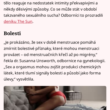
tělo reaguje na nedostatek intimity překvapivými a
někdy děsivými způsoby. Co se může stát v období
takzvaného sexuálního sucha? Odborníci to prozradili
deníku The Sun
.
Bolesti
„Je prokázáno, že sex v době menstruace pomáhá
zmírnit bolestivé příznaky, které mohou menstruaci
provázet – od menstruačních křečí až po migrény,“
řekla dr. Susanna Unsworth, odbornice na gynekologii.
„Sex a orgasmus mohou zvýšit produkci chemických
látek, které tlumí signály bolesti a působí jako forma
úlevy,“ vysvětlila.