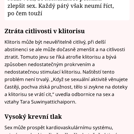
zlepšit sex. Každý pátý však neumí říct,
po čem touží
Ztráta citlivosti v klitorisu
Klitoris může být neuvěřitelně citlivý, při delší
abstinenci se ale může dočasně zmenšit a na citlivosti
ztratit. Tomuto jevu se říká atrofie klitorisu a bývá
způsoben nedostatečným prokrvením a
nedostatečnou stimulací klitorisu. Naštěstí tento
problém není trvalý. „Když se sexuální aktivitě věnujete
častěji, pochva získá pružnost, tělo si zvykne na doteky
a klitorisu se vrátí cit,“ uvedla odbornice na sex a
vztahy Tara Suwinyattichaiporn.
Vysoký krevní tlak
Sex může prospět kardiovaskulárnímu systému,