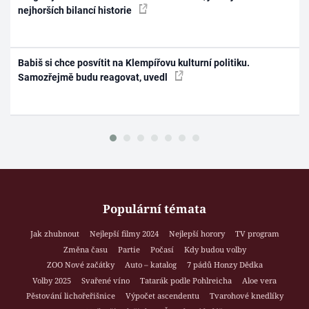
nejhorších bilancí historie
Babiš si chce posvítit na Klempířovu kulturní politiku.
Samozřejmě budu reagovat, uvedl
Populární témata
Jak zhubnout
Nejlepší filmy 2024
Nejlepší horory
TV program
Změna času
Partie
Počasí
Kdy budou volby
ZOO Nové začátky
Auto – katalog
7 pádů Honzy Dědka
Volby 2025
Svařené víno
Tatarák podle Pohlreicha
Aloe vera
Pěstování lichořeřišnice
Výpočet ascendentu
Tvarohové knedlíky