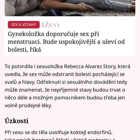
SEX A VZTAHY
Gynekoložka doporučuje sex při
menstruaci. Bude uspokojivější a uleví od
bolesti, říká
To potvrdila i sexuoložka Rebecca Alvarez Story, která
uvedla, že sex může odstranit bolesti pocházející ze
svalů a hlavy. Odřeknutí si sexuálního dovádění tedy
může znamenat, že nepříjemné stavy budou trvat o
něco déle a možným pomocníkem budou třeba jen
volně prodejné léky.
Úzkosti
Při sexu se do těla uvolňuje koktejl endorfinů,
takzvaných hormonů štěstí, včetně oxytocinu a