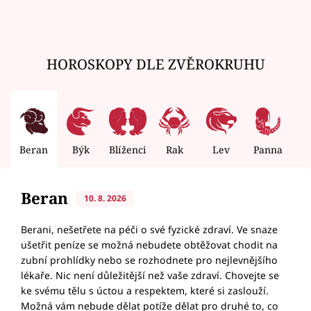
HOROSKOPY DLE ZVĚROKRUHU
Beran
Býk
Blíženci
Rak
Lev
Panna
V
Beran
10. 8. 2026
Berani, nešetřete na péči o své fyzické zdraví. Ve snaze
ušetřit peníze se možná nebudete obtěžovat chodit na
zubní prohlídky nebo se rozhodnete pro nejlevnějšího
lékaře. Nic není důležitější než vaše zdraví. Chovejte se
ke svému tělu s úctou a respektem, které si zaslouží.
Možná vám nebude dělat potíže dělat pro druhé to, co