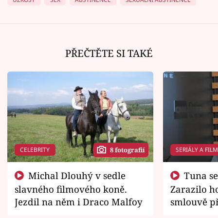
PŘEČTĚTE SI TAKÉ
CELEBRITY
SERIÁLY A FIL
8 fotografií
Michal Dlouhý v sedle
Tuna se chtěl vrátit domů.
slavného filmového koně.
Zarazilo ho
Jezdil na něm i Draco Malfoy
smlouvě př
zemřít