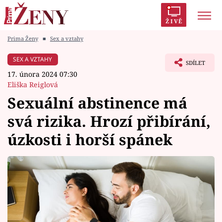
ŽIVĚ
Prima Ženy
■
Sex a vztahy
Trendy:
Polabí
Inspekce
Prostřeno!
AYTO?
SEX A VZTAHY
SDÍLET
Módní alarm
Zrádci
Proměny
17. února 2024 07:30
Eliška Reiglová
Sexuální abstinence má
svá rizika. Hrozí přibírání,
Témata
úzkosti i horší spánek
Celebrity
Vztahy
Seriály