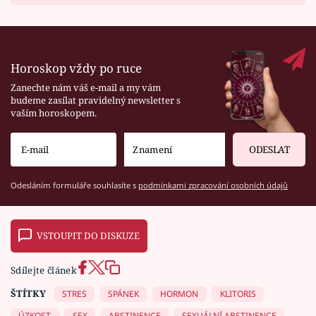
Horoskop vždy po ruce
Zanechte nám váš e-mail a my vám
budeme zasílat pravidelný newsletter s
vaším horoskopem.
ODESLAT
Odesláním formuláře souhlasíte s
podmínkami zpracování osobních údajů
VSTOUPIT DO DISKUZE
Sdílejte článek
ŠTÍTKY
STRES
SPÁNEK
HORMON
KLITORIS
ÚZKOST
SEX
ABSTINENCE
SEXUÁLNÍ ABSTINENCE