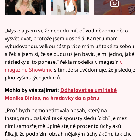
„Myslela jsem si, že nebudu mít důvod někomu něco
vysvětlovat, protože jsem dospělá. Kariéru mám
vybudovanou, velkou část práce mám už také za sebou
a řekla jsem si, že se budu už jen bavit. Je mi jedno, jaké
následky si to ponese,“ řekla modelka v magazín
v
magazínu Showtime
s tím, že si uvědomuje, že ji sleduje
plno vyšinutých jedinců.
Mohlo by vás zajímat:
Odhalovat se umí také
Monika Binias, na bradavky dala pěnu
„Proč bych nemonetizovala obsah, který na
Instagramu získává také spousty sledujících? Je mezi
nimi samozřejmě úplně stejné procento úchyláků.
Říkají, že podbízím obsah nějakým úchylákům, tak chci