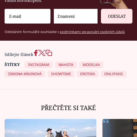
vaším horoskopem.
ODESLAT
Odesláním formuláře souhlasíte s
podmínkami zpracování osobních údajů
Sdílejte článek
ŠTÍTKY
INSTAGRAM
NAHOTA
MODELKA
SIMONA KRAINOVÁ
SHOWTIME
EROTIKA
ONLYFANS
PŘEČTĚTE SI TAKÉ