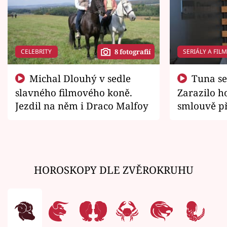
CELEBRITY
SERIÁLY A FIL
8 fotografií
Michal Dlouhý v sedle
Tuna se chtěl vrátit domů.
slavného filmového koně.
Zarazilo ho
Jezdil na něm i Draco Malfoy
smlouvě př
zemřít
HOROSKOPY DLE ZVĚROKRUHU