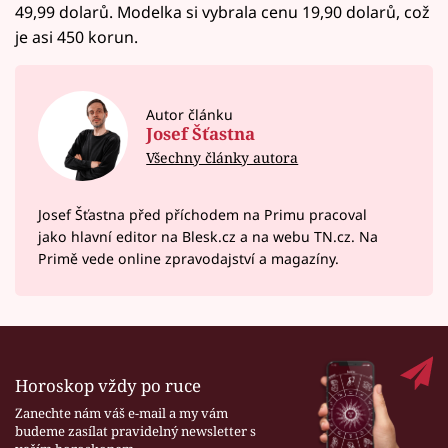
49,99 dolarů. Modelka si vybrala cenu 19,90 dolarů, což
je asi 450 korun.
Autor článku
Josef Šťastna
Všechny články autora
Josef Šťastna před příchodem na Primu pracoval
jako hlavní editor na Blesk.cz a na webu TN.cz. Na
Primě vede online zpravodajství a magazíny.
Horoskop vždy po ruce
Zanechte nám váš e-mail a my vám
budeme zasílat pravidelný newsletter s