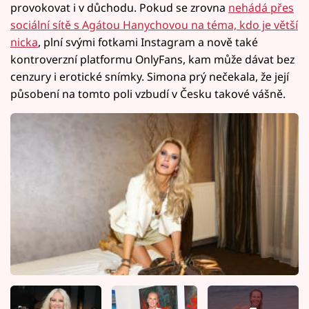
provokovat i v důchodu. Pokud se zrovna
nehádá přes
sociální sítě s Agátou Hanychovou na téma, kdo je větší
nicka
, plní svými fotkami Instagram a nově také
kontroverzní platformu OnlyFans, kam může dávat bez
cenzury i erotické snímky. Simona prý nečekala, že její
působení na tomto poli vzbudí v Česku takové vášně.