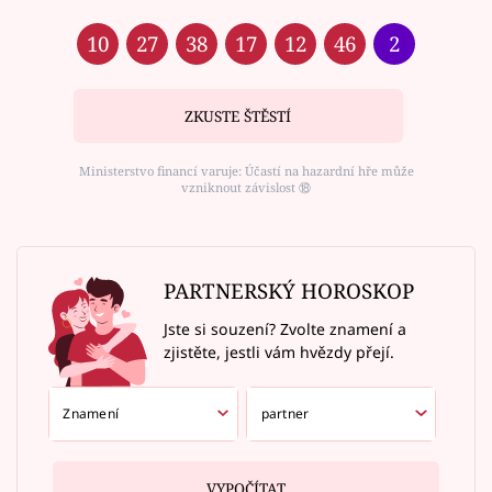
10
27
38
17
12
46
2
ZKUSTE ŠTĚSTÍ
Ministerstvo financí varuje: Účastí na hazardní hře může
vzniknout závislost ⑱
PARTNERSKÝ HOROSKOP
Jste si souzení? Zvolte znamení a
zjistěte, jestli vám hvězdy přejí.
VYPOČÍTAT