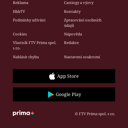
Reklama
Castingy a výzvy
HbbTV
Kontakty
Podmínky užívání
Zpracování osobních
údajů
Cookies
Nápověda
Vlastník FTV Prima spol.
Redakce
s r.o.
Nahlásit chybu
Nastavení soukromí
App Store
Google Play
© FTV Prima spol. s r.o.