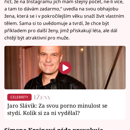
říct, že na Instagramu jich mám stejný počet, ne-li více,
a tam to dávám zadarmo,“ uvedla na svou obhajobu
žena, která se i v pokročilejším věku snaží živit vlastním
tělem. Sama si to uvědomuje a tvrdí, že chce být
příkladem pro další ženy, jimž přiskakují léta, ale dál
chtějí být atraktivní pro muže.
CELEBRITY
Jaro Slávik: Za svou porno minulost se
stydí. Kolik si za ni vydělal?
Simona Krainová ráda provokuje