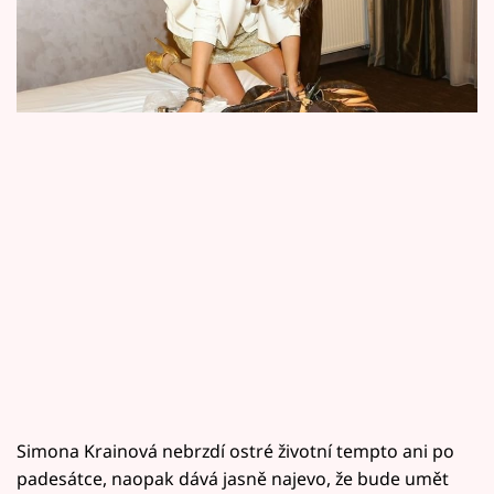
Horoskopy
že přes erotickou platformu dává potravu také
zvrhlíkům, za ty peníze to ale prý stojí.
Sledujte prima+
Filmový festival Karlovy Vary
Pořady
Mámy sobě
Přihlášení
Sledujte nás
Simona Krainová nebrzdí ostré životní tempto ani po
padesátce, naopak dává jasně najevo, že bude umět