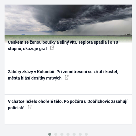
Českem se ženou bouřky a silný vítr. Teplota spadla i o 10
stupňů, ukazuje graf
Záběry zkázy v Kolumbii: Při zemětřesení se zřítil i kostel,
města hlásí desítky mrtvých
V chatce leželo ohořelé tělo. Po požáru u Dobřichovic zasahují
policisté