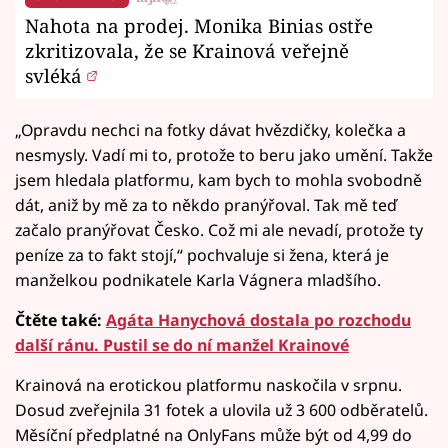
Nahota na prodej. Monika Binias ostře
zkritizovala, že se Krainová veřejně
svléká
„Opravdu nechci na fotky dávat hvězdičky, kolečka a
nesmysly. Vadí mi to, protože to beru jako umění. Takže
jsem hledala platformu, kam bych to mohla svobodně
dát, aniž by mě za to někdo pranýřoval. Tak mě teď
začalo pranýřovat Česko. Což mi ale nevadí, protože ty
peníze za to fakt stojí,“ pochvaluje si žena, která je
manželkou podnikatele Karla Vágnera mladšího.
Čtěte také:
Agáta Hanychová dostala po rozchodu
další ránu. Pustil se do ní manžel Krainové
Krainová na erotickou platformu naskočila v srpnu.
Dosud zveřejnila 31 fotek a ulovila už 3 600 odběratelů.
Měsíční předplatné na OnlyFans může být od 4,99 do