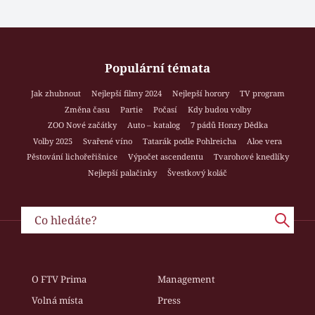
Populární témata
Jak zhubnout
Nejlepší filmy 2024
Nejlepší horory
TV program
Změna času
Partie
Počasí
Kdy budou volby
ZOO Nové začátky
Auto – katalog
7 pádů Honzy Dědka
Volby 2025
Svařené víno
Tatarák podle Pohlreicha
Aloe vera
Pěstování lichořeřišnice
Výpočet ascendentu
Tvarohové knedlíky
Nejlepší palačinky
Švestkový koláč
O FTV Prima
Management
Volná místa
Press