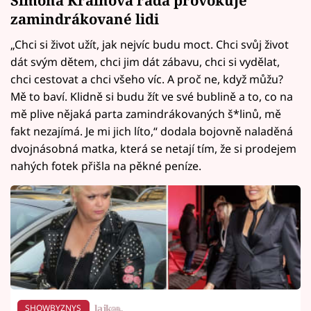
zamindrákované lidi
„Chci si život užít, jak nejvíc budu moct. Chci svůj život
dát svým dětem, chci jim dát zábavu, chci si vydělat,
chci cestovat a chci všeho víc. A proč ne, když můžu?
Mě to baví. Klidně si budu žít ve své bublině a to, co na
mě plive nějaká parta zamindrákovaných š*linů, mě
fakt nezajímá. Je mi jich líto,“ dodala bojovně naladěná
dvojnásobná matka, která se netají tím, že si prodejem
nahých fotek přišla na pěkné peníze.
SHOWBYZNYS