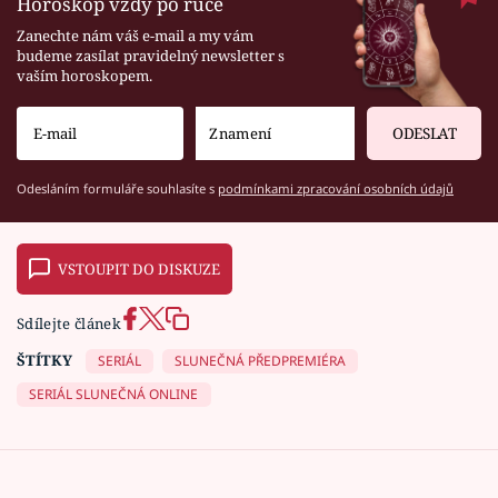
Horoskop vždy po ruce
Zanechte nám váš e-mail a my vám
budeme zasílat pravidelný newsletter s
vaším horoskopem.
ODESLAT
Odesláním formuláře souhlasíte s
podmínkami zpracování osobních údajů
VSTOUPIT DO DISKUZE
Sdílejte článek
ŠTÍTKY
SERIÁL
SLUNEČNÁ PŘEDPREMIÉRA
SERIÁL SLUNEČNÁ ONLINE