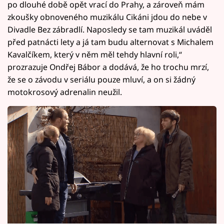
po dlouhé době opět vrací do Prahy, a zároveň mám
zkoušky obnoveného muzikálu Cikáni jdou do nebe v
Divadle Bez zábradlí. Naposledy se tam muzikál uváděl
před patnácti lety a já tam budu alternovat s Michalem
Kavalčíkem, který v něm měl tehdy hlavní roli,“
prozrazuje Ondřej Bábor a dodává, že ho trochu mrzí,
že se o závodu v seriálu pouze mluví, a on si žádný
motokrosový adrenalin neužil.