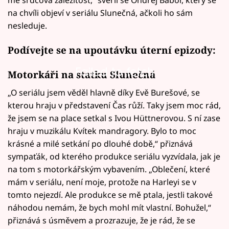
na chvíli objeví v seriálu Slunečná, ačkoli ho sám
nesleduje.
Podívejte se na upoutávku úterní epizody:
Failed to fetch
Motorkáři na statku Slunečná
„O seriálu jsem věděl hlavně díky Evě Burešové, se
kterou hraju v představení Čas růží. Taky jsem moc rád,
že jsem se na place setkal s Ivou Hüttnerovou. S ní zase
hraju v muzikálu Kvítek mandragory. Bylo to moc
krásné a milé setkání po dlouhé době,“ přiznává
sympaťák, od kterého produkce seriálu vyzvídala, jak je
na tom s motorkářským vybavením. „Oblečení, které
mám v seriálu, není moje, protože na Harleyi se v
tomto nejezdí. Ale produkce se mě ptala, jestli takové
náhodou nemám, že bych mohl mít vlastní. Bohužel,“
přiznává s úsměvem a prozrazuje, že je rád, že se