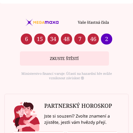
Vaše šťastná čísla
6
15
34
48
7
46
2
ZKUSTE ŠTĚSTÍ
Ministerstvo financí varuje: Účastí na hazardní hře může
vzniknout závislost ⑱
PARTNERSKÝ HOROSKOP
Jste si souzení? Zvolte znamení a
zjistěte, jestli vám hvězdy přejí.