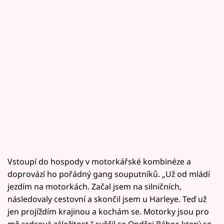
Vstoupí do hospody v motorkářské kombinéze a
doprovází ho pořádný gang souputníků. „Už od mládí
jezdím na motorkách. Začal jsem na silničních,
následovaly cestovní a skončil jsem u Harleye. Teď už
jen projíždím krajinou a kochám se. Motorky jsou pro
mě srdcová záležitost,“ svěřil se Ondřej Bábor, který se