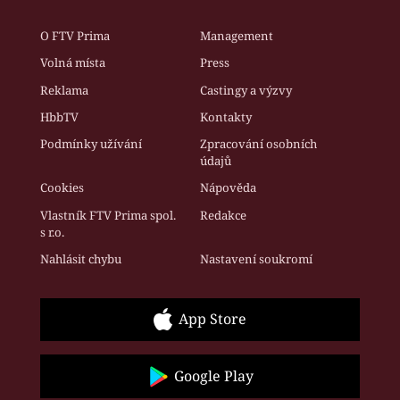
O FTV Prima
Management
Volná místa
Press
Reklama
Castingy a výzvy
HbbTV
Kontakty
Podmínky užívání
Zpracování osobních
údajů
Cookies
Nápověda
Vlastník FTV Prima spol.
Redakce
s r.o.
Nahlásit chybu
Nastavení soukromí
App Store
Google Play