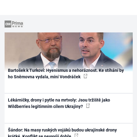
Bartošek k Turkovi: Hyenismus a nehoráznost. Ke stíhání by
ho Sněmovna vydala, míní Vondráček
Lékárničky, drony i pytle na mrtvoly: Jsou tržiště jako
Wildberries legitimním cílem Ukrajiny?
Šándor: Na masy ruských vojáků budou ukrajinské drony
krátké. Konflikt se nevyvíjí dobře