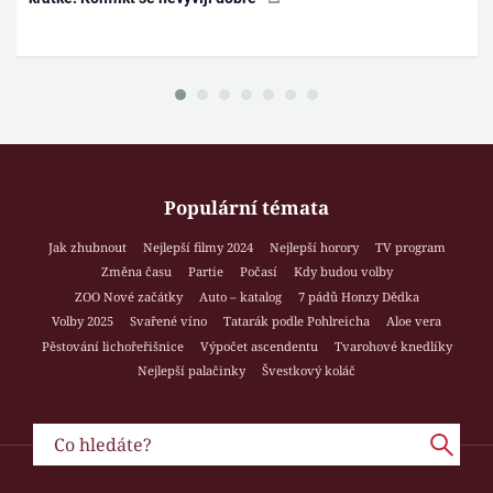
Populární témata
Jak zhubnout
Nejlepší filmy 2024
Nejlepší horory
TV program
Změna času
Partie
Počasí
Kdy budou volby
ZOO Nové začátky
Auto – katalog
7 pádů Honzy Dědka
Volby 2025
Svařené víno
Tatarák podle Pohlreicha
Aloe vera
Pěstování lichořeřišnice
Výpočet ascendentu
Tvarohové knedlíky
Nejlepší palačinky
Švestkový koláč