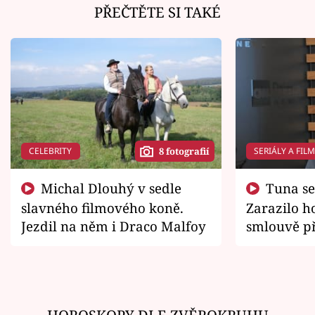
PŘEČTĚTE SI TAKÉ
CELEBRITY
SERIÁLY A FIL
8 fotografií
Michal Dlouhý v sedle
Tuna se chtěl vrátit domů.
slavného filmového koně.
Zarazilo ho
Jezdil na něm i Draco Malfoy
smlouvě př
zemřít
HOROSKOPY DLE ZVĚROKRUHU