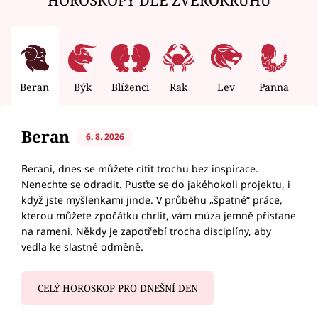
Beran
Býk
Blíženci
Rak
Lev
Panna
V
Beran
6. 8. 2026
Berani, dnes se můžete cítit trochu bez inspirace.
Nenechte se odradit. Pusťte se do jakéhokoli projektu, i
když jste myšlenkami jinde. V průběhu „špatné“ práce,
kterou můžete zpočátku chrlit, vám múza jemně přistane
na rameni. Někdy je zapotřebí trocha disciplíny, aby
vedla ke slastné odměně.
CELÝ HOROSKOP PRO DNEŠNÍ DEN