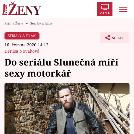
ŽIVĚ
Prima Ženy
■
Seriály a filmy
Trendy:
Polabí
Inspekce
Prostřeno!
AYTO?
SERIÁLY A FILMY
SDÍLET
Módní alarm
Zrádci
Proměny
16. června 2020 14:12
Denisa Nováková
Do seriálu Slunečná míří
sexy motorkář
Témata
Celebrity
Vztahy
Seriály