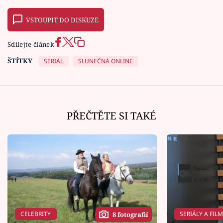
VSTOUPIT DO DISKUZE
Sdílejte článek
ŠTÍTKY
SERIÁL
SLUNEČNÁ ONLINE
PŘEČTĚTE SI TAKÉ
CELEBRITY
SERIÁLY A FIL
8 fotografií