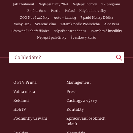
Jak zhubnout
Nejlepší filmy 2024
Nejlepší horory
TV program
Změna času
Partie
Počasí
Kdy budou volby
ZOO Nové začátky
Auto – katalog
7 pádů Honzy Dědka
Volby 2025
Svařené víno
Tatarák podle Pohlreicha
Aloe vera
Pěstování lichořeřišnice
Výpočet ascendentu
Tvarohové knedlíky
Nejlepší palačinky
Švestkový koláč
O FTV Prima
Management
Volná místa
Press
Reklama
Castingy a výzvy
HbbTV
Kontakty
Podmínky užívání
Zpracování osobních
údajů
Cookies
Nápověda