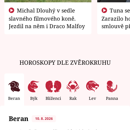
Michal Dlouhý v sedle
Tuna se chtěl vrátit domů.
slavného filmového koně.
Zarazilo ho
Jezdil na něm i Draco Malfoy
smlouvě př
zemřít
HOROSKOPY DLE ZVĚROKRUHU
Beran
Býk
Blíženci
Rak
Lev
Panna
V
Beran
10. 8. 2026