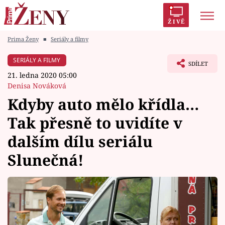
ŽIVĚ
Prima Ženy
■
Seriály a filmy
Trendy:
Polabí
Inspekce
Prostřeno!
AYTO?
SERIÁLY A FILMY
SDÍLET
Módní alarm
Zrádci
Proměny
21. ledna 2020 05:00
Denisa Nováková
Kdyby auto mělo křídla…
Tak přesně to uvidíte v
Témata
dalším dílu seriálu
Celebrity
Slunečná!
Vztahy
Seriály