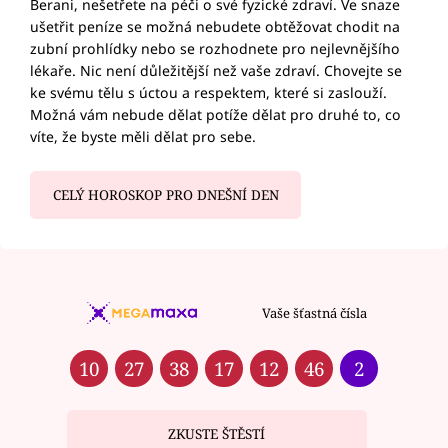
Berani, nešetřete na péči o své fyzické zdraví. Ve snaze
ušetřit peníze se možná nebudete obtěžovat chodit na
zubní prohlídky nebo se rozhodnete pro nejlevnějšího
lékaře. Nic není důležitější než vaše zdraví. Chovejte se
ke svému tělu s úctou a respektem, které si zaslouží.
Možná vám nebude dělat potíže dělat pro druhé to, co
víte, že byste měli dělat pro sebe.
CELÝ HOROSKOP PRO DNEŠNÍ DEN
Vaše šťastná čísla
10
27
38
17
12
46
2
ZKUSTE ŠTĚSTÍ