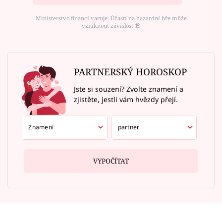
Ministerstvo financí varuje: Účastí na hazardní hře může
vzniknout závislost ⑱
PARTNERSKÝ HOROSKOP
Jste si souzení? Zvolte znamení a
zjistěte, jestli vám hvězdy přejí.
VYPOČÍTAT