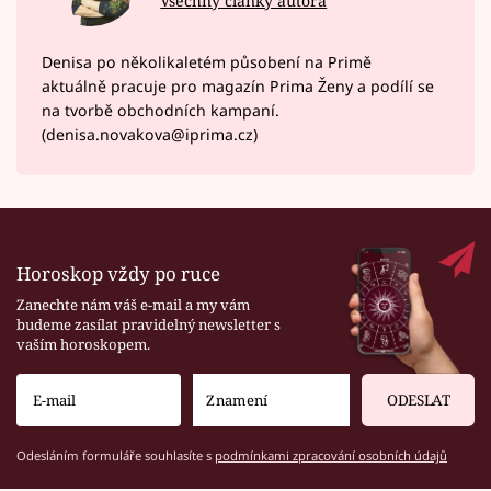
Všechny články autora
Denisa po několikaletém působení na Primě
aktuálně pracuje pro magazín Prima Ženy a podílí se
na tvorbě obchodních kampaní.
(denisa.novakova@iprima.cz)
Horoskop vždy po ruce
Zanechte nám váš e-mail a my vám
budeme zasílat pravidelný newsletter s
vaším horoskopem.
ODESLAT
Odesláním formuláře souhlasíte s
podmínkami zpracování osobních údajů