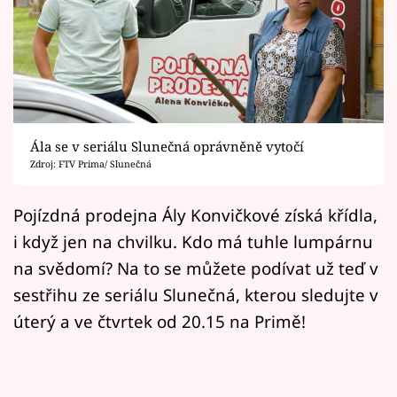
Horoskopy
Sledujte prima+
Filmový festival Karlovy Vary
Pořady
Ála se v seriálu Slunečná oprávněně vytočí
Zdroj: FTV Prima/ Slunečná
Mámy sobě
Pojízdná prodejna Ály Konvičkové získá křídla,
Přihlášení
i když jen na chvilku. Kdo má tuhle lumpárnu
na svědomí? Na to se můžete podívat už teď v
sestřihu ze seriálu Slunečná, kterou sledujte v
Sledujte nás
úterý a ve čtvrtek od 20.15 na Primě!