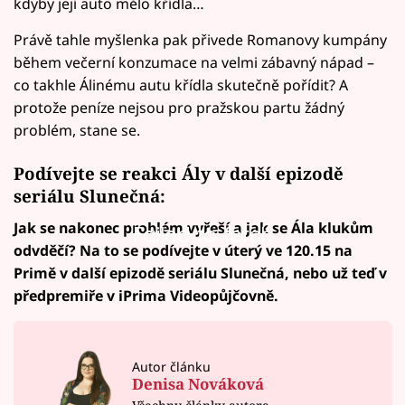
kdyby její auto mělo křídla…
Právě tahle myšlenka pak přivede Romanovy kumpány
během večerní konzumace na velmi zábavný nápad –
co takhle Álinému autu křídla skutečně pořídit? A
protože peníze nejsou pro pražskou partu žádný
problém, stane se.
Podívejte se reakci Ály v další epizodě
seriálu Slunečná:
Jak se nakonec problém vyřeší a jak se Ála klukům
Failed to fetch
odvděčí? Na to se podívejte v úterý ve 120.15 na
Primě v další epizodě seriálu Slunečná, nebo už teď v
předpremiře v iPrima Videopůjčovně.
Autor článku
Denisa Nováková