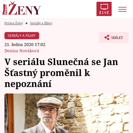
ŽIVĚ
Prima Ženy
■
Seriály a filmy
Trendy:
Polabí
Inspekce
Prostřeno!
AYTO?
SERIÁLY A FILMY
SDÍLET
Módní alarm
Zrádci
Proměny
21. ledna 2020 17:02
Denisa Nováková
V seriálu Slunečná se Jan
Šťastný proměnil k
Témata
nepoznání
Celebrity
Vztahy
Seriály