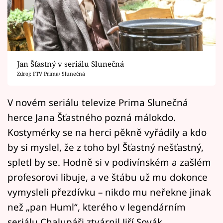
Horoskopy
Sledujte prima+
Filmový festival Karlovy Vary
Jan Šťastný v seriálu Slunečná
Pořady
Zdroj: FTV Prima/ Slunečná
Mámy sobě
V novém seriálu televize Prima Slunečná
herce Jana Šťastného pozná málokdo.
Přihlášení
Kostymérky se na herci pěkně vyřádily a kdo
by si myslel, že z toho byl Šťastný nešťastný,
spletl by se. Hodně si v podivínském a zašlém
Sledujte nás
profesorovi libuje, a ve štábu už mu dokonce
vymysleli přezdívku – nikdo mu neřekne jinak
než „pan Huml“, kterého v legendárním
seriálu Chalupáři ztvárnil Jiří Sovák.