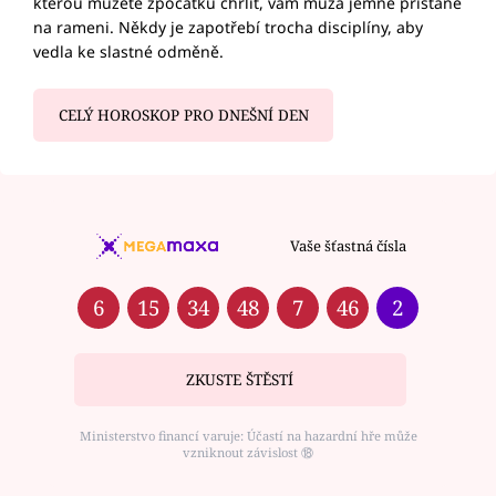
kterou můžete zpočátku chrlit, vám múza jemně přistane
na rameni. Někdy je zapotřebí trocha disciplíny, aby
vedla ke slastné odměně.
CELÝ HOROSKOP PRO DNEŠNÍ DEN
Vaše šťastná čísla
6
15
34
48
7
46
2
ZKUSTE ŠTĚSTÍ
Ministerstvo financí varuje: Účastí na hazardní hře může
vzniknout závislost ⑱