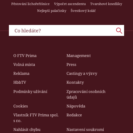
Pěstování lichořeřišnice
Výpočet ascendentu
Tvarohové knedlíky
Nejlepší palačinky
Švestkový koláč
O FTV Prima
Management
Volná místa
Press
Reklama
Castingy a výzvy
HbbTV
Kontakty
Podmínky užívání
Zpracování osobních
údajů
Cookies
Nápověda
Vlastník FTV Prima spol.
Redakce
s r.o.
Nahlásit chybu
Nastavení soukromí