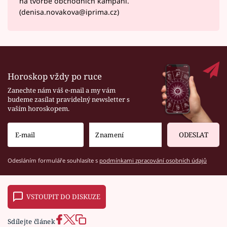
na tvorbě obchodních kampaní.
(denisa.novakova@iprima.cz)
Horoskop vždy po ruce
Zanechte nám váš e-mail a my vám
budeme zasílat pravidelný newsletter s
vaším horoskopem.
ODESLAT
Odesláním formuláře souhlasíte s
podmínkami zpracování osobních údajů
VSTOUPIT DO DISKUZE
Sdílejte článek