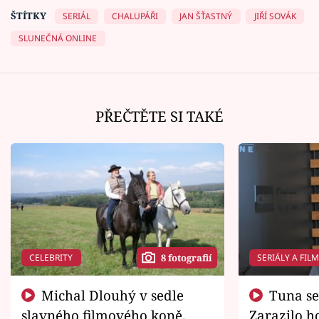
ŠTÍTKY
SERIÁL
CHALUPÁŘI
JAN ŠŤASTNÝ
JIŘÍ SOVÁK
SLUNEČNÁ ONLINE
PŘEČTĚTE SI TAKÉ
CELEBRITY
SERIÁLY A FIL
8 fotografií
Michal Dlouhý v sedle
Tuna se chtěl vrátit domů.
slavného filmového koně.
Zarazilo ho