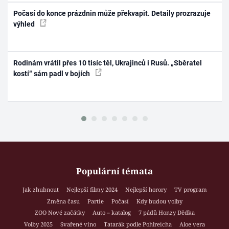
Počasí do konce prázdnin může překvapit. Detaily prozrazuje
výhled
Rodinám vrátil přes 10 tisíc těl, Ukrajinců i Rusů. „Sběratel
kostí“ sám padl v bojích
Populární témata
Jak zhubnout
Nejlepší filmy 2024
Nejlepší horory
TV program
Změna času
Partie
Počasí
Kdy budou volby
ZOO Nové začátky
Auto – katalog
7 pádů Honzy Dědka
Volby 2025
Svařené víno
Tatarák podle Pohlreicha
Aloe vera