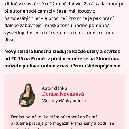
klidně v maskérně můžou přidat víc. Zkrátka Kohout po
té autonehodě zamrzl v čase, má licousy z
osmdesátých let – a proč ne? Pro mne je pak hraní
daleko zábavnější, maska tomu hodně pomáhá,“
vysvětluje herec a těší se, co na to nakonec řeknou
diváci.
Nový seriál Slunečná sledujte každé úterý a čtvrtek
od 20.15 na Primě, v předpremiéře se na Slunečnou
můžete podívat online v naší iPrima Videopůjčovně:
Autor článku
Denisa Nováková
Všechny články autora
Denisa po několikaletém působení na Primě
aktuálně pracuje pro magazín Prima Ženy a podílí se