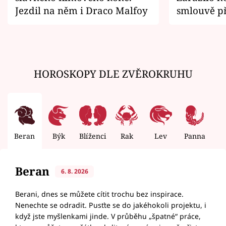
Jezdil na něm i Draco Malfoy
smlouvě př
zemřít
HOROSKOPY DLE ZVĚROKRUHU
Beran
Býk
Blíženci
Rak
Lev
Panna
V
Beran
6. 8. 2026
Berani, dnes se můžete cítit trochu bez inspirace.
Nenechte se odradit. Pusťte se do jakéhokoli projektu, i
když jste myšlenkami jinde. V průběhu „špatné“ práce,