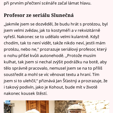
při prvním přečtení scénáře začal lámat hlavu.
Profesor ze seriálu Slunečná
„Jakmile jsem se dozvěděl, že budu hrát s protézou, byl
jsem velmi zvědav, jak to kostyméři a v rekvizitárně
vyřeší. Nakonec se to udělalo velmi kulantně. Když
chodím, tak to není vidět, takže nikdo neví, jestli mám
protézu, nebo ne,“ prozrazuje seriálový profesor, který
o nohu přišel kvůli autonehodě. „Protože musím
kulhat, tak jsem si nechal zvýšit podrážku na botě, aby
tělo správně pracovalo, nemusel jsem se na to příliš
soustředit a mohl se víc věnovat textu a hraní. Tím
jsem si to ulehčil,“ přiznává Jan Šťastný a prozrazuje, že
i takový podivín, jako je Kohout, bude mít v životě
nakonec kousek štěstí.