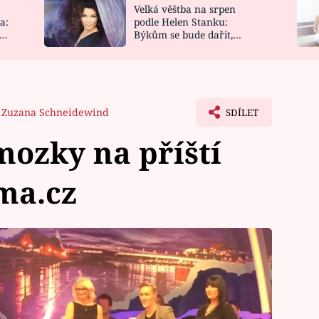
Velká věštba na srpen
NOVINKY
ZAHRADA
a:
podle Helen Stanku:
y
Býkům se bude dařit,
VIDEORECEPTY
DESIGN
Vodnáře čeká jízda
Zuzana Schneidewind
SDÍLET
mozky na příští
ima.cz