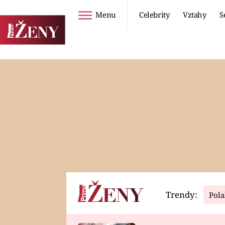
Menu
Celebrity
Vztahy
S
Seriály
Životní styl
ZOO
DIETY A HUBNUTÍ
PROSTŘENO!
CESTOVÁNÍ A
DOVOLENÁ
DUCH
ZDRAVÍ
Trendy:
Pola
Horoskopy
Video
ASTROČLÁNKY
SERIÁLY