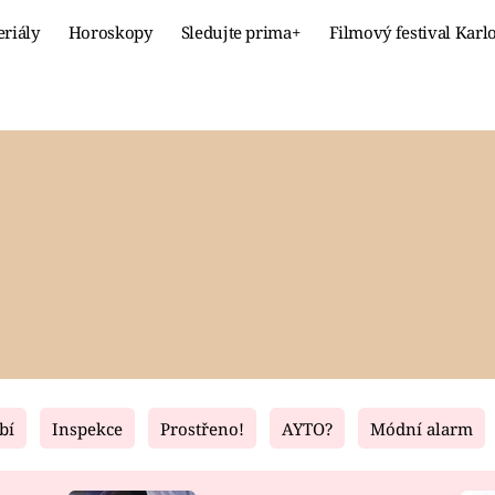
eriály
Horoskopy
Sledujte prima+
Filmový festival Karl
Celebrity
Recept
MÓDA A KRÁSA
HLAVNÍ JÍ
VZTAHY A SEX
SLADKÉ
PRIMA MAMINKA
ZDRAVÉ
bí
Inspekce
Prostřeno!
AYTO?
Módní alarm
Fresh
Living
RECEPTY
BYDLENÍ