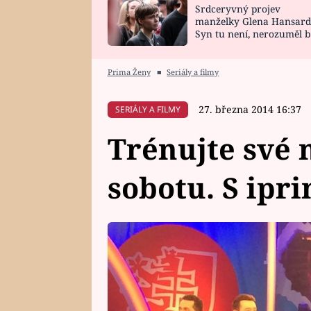
Srdceryvný projev
SNÁŘ
CELEBRITY
manželky Glena Hansard
Syn tu není, nerozuměl b
HOROSKOP NA
VAŘENÍ
tomu, vysvětlila
ROK 2023
Prima Ženy
■
Seriály a filmy
27. března 2014 16:37
SERIÁLY A FILMY
Trénujte své 
sobotu. S ipr