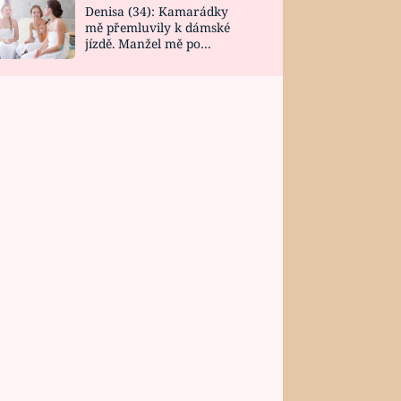
Denisa (34): Kamarádky
mě přemluvily k dámské
jízdě. Manžel mě po
návratu zaskočil