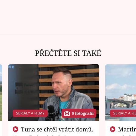
PŘEČTĚTE SI TAKÉ
SERIÁLY A FILMY
SERIÁLY A FI
9 fotografií
Tuna se chtěl vrátit domů.
Martin Písařík jako