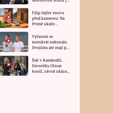
bez dubla
Filip Sajler znovu
před kamerou: Na
Primě ukáže
poctivou kuchyni i
rychlé recepty
Vyřazení se
tentokrát nekonalo.
Dvojčata ale mají po
uzavření třetí etapy
závodu nůž na krku
Šok v Kambodži.
Favoritky Chicas
končí, závod ukázal
svou nejtvrdší tvář