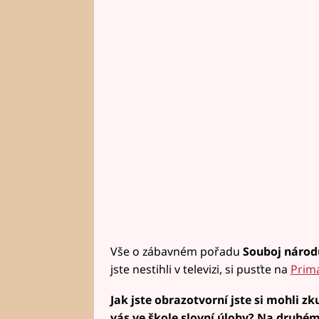
Vše o zábavném pořadu
Souboj národ
jste nestihli v televizi, si pusťte na
Prim
Jak jste obrazotvorní jste si mohli z
vás ve škole slovní úlohy? Na druhém 