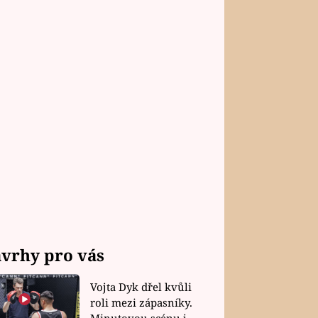
vrhy pro vás
Vojta Dyk dřel kvůli
roli mezi zápasníky.
Minutovou scénu jel