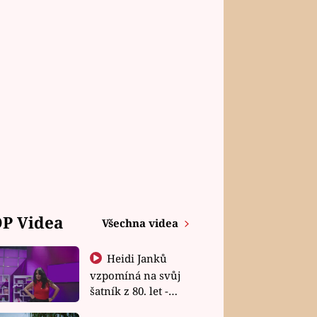
P Videa
Všechna videa
Heidi Janků
vzpomíná na svůj
šatník z 80. let -
Shopaholičky