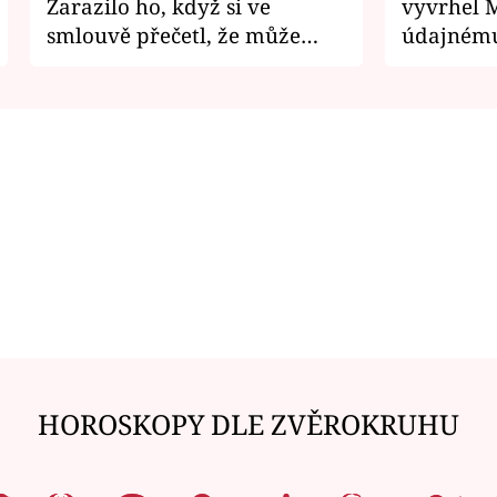
Zarazilo ho, když si ve
vyvrhel 
smlouvě přečetl, že může
údajnému
zemřít
je v nemil
HOROSKOPY DLE ZVĚROKRUHU