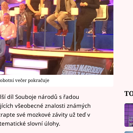
sobotní večer pokračuje
TO
lší díl Souboje národů s řadou
ujících všeobecné znalosti známých
trapte své mozkové závity už teď v
tematické slovní úlohy.