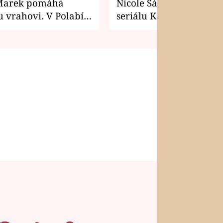
Marek pomáhá
Nicole Šáchová získala r
 vrahovi. V Polabí
seriálu Kamarádi
osti