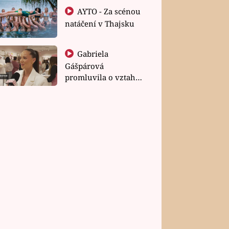
AYTO - Za scénou
natáčení v Thajsku
Gabriela
Gášpárová
promluvila o vztahu
a zakládání rodiny