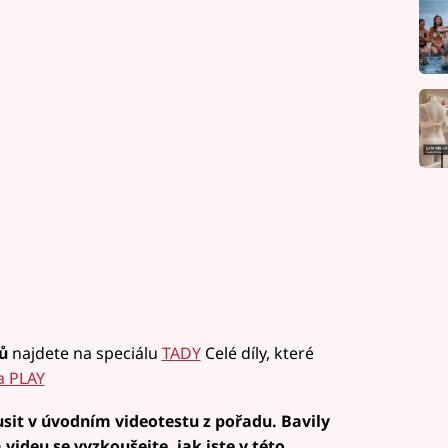
ů
najdete na speciálu
TADY
Celé díly, které
a PLAY
kusit v úvodním videotestu z pořadu. Bavily
videu se vyzkoušejte, jak jste v této