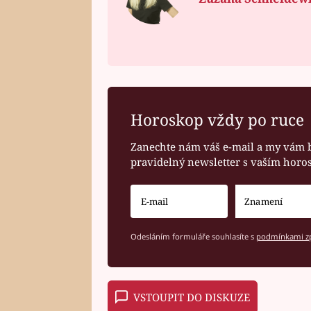
Horoskop vždy po ruce
Zanechte nám váš e-mail a my vám 
pravidelný newsletter s vaším hor
Odesláním formuláře souhlasíte s
podmínkami zp
VSTOUPIT DO DISKUZE