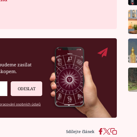
budeme zasílat
oskopem.
ODESLAT
racování osobních údajů
Sdílejte článek