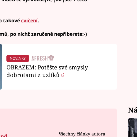
no takové
cvičení
.
mů, po nichž zaručeně nepřiberete:-)
NOVINKY
OBRAZEM: Potěšte své smysly
dobrotami z uzlíků
Ná
Všechny články autora
ind