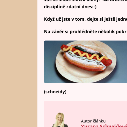
disciplíně zdatní dnes:-)
Když už jste v tom, dejte si ještě jed
Na závěr si prohlédněte několik pokr
(schneidy)
Autor článku
Zuzana Schneidew