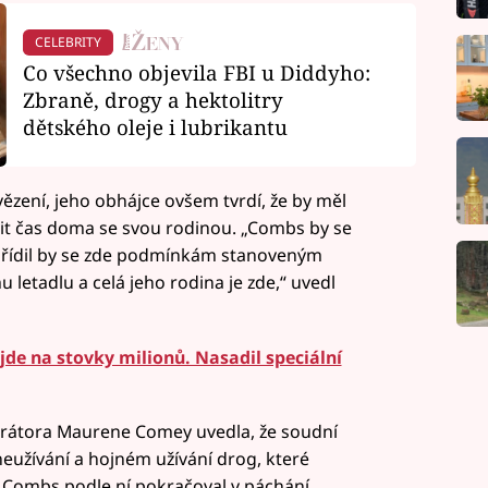
CELEBRITY
Co všechno objevila FBI u Diddyho:
Zbraně, drogy a hektolitry
dětského oleje i lubrikantu
 vězení, jeho obhájce ovšem tvrdí, že by měl
it čas doma se svou rodinou. „Combs by se
dřídil by se zde podmínkám stanoveným
etadlu a celá jeho rodina je zde,“ uvedl
de na stovky milionů. Nasadil speciální
átora Maurene Comey uvedla, že soudní
eužívání a hojném užívání drog, které
 Combs podle ní pokračoval v páchání