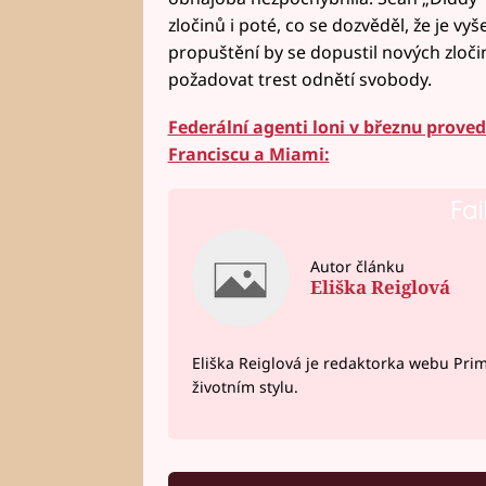
zločinů i poté, co se dozvěděl, že je vy
propuštění by se dopustil nových zloči
požadovat trest odnětí svobody.
Federální agenti loni v březnu prove
Franciscu a Miami:
Fai
Autor článku
Eliška Reiglová
Eliška Reiglová je redaktorka webu Prima
životním stylu.