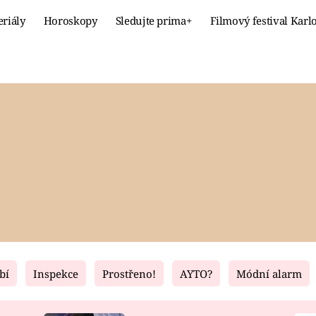
eriály
Horoskopy
Sledujte prima+
Filmový festival Karl
Celebrity
Recept
MÓDA A KRÁSA
HLAVNÍ JÍ
VZTAHY A SEX
SLADKÉ
PRIMA MAMINKA
ZDRAVÉ
bí
Inspekce
Prostřeno!
AYTO?
Módní alarm
Fresh
Living
RECEPTY
BYDLENÍ