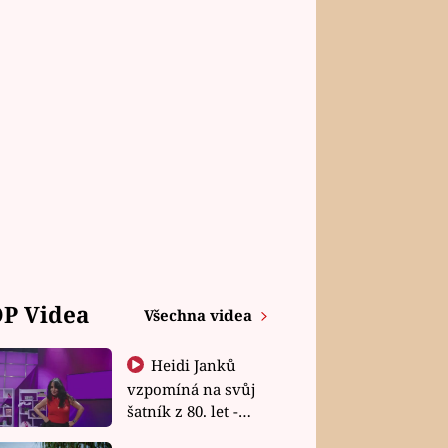
P Videa
Všechna videa
Heidi Janků
vzpomíná na svůj
šatník z 80. let -
Shopaholičky