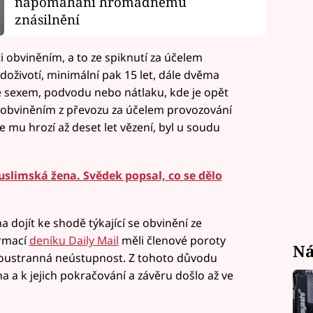
napomáhání hromadnému
znásilnění
i obviněním, a to ze spiknutí za účelem
 doživotí, minimální pak 15 let, dále dvěma
 sexem, podvodu nebo nátlaku, kde je opět
a obviněním z převozu za účelem provozování
e mu hrozí až deset let vězení, byl u soudu
uslimská žena. Svědek popsal, co se dělo
a dojít ke shodě týkající se obvinění ze
ormací
deníku Daily Mail
měli členové poroty
Ná
boustranná neústupnost. Z tohoto důvodu
 a k jejich pokračování a závěru došlo až ve