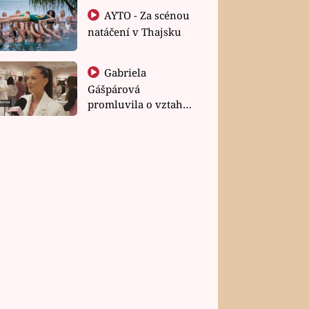
AYTO - Za scénou
natáčení v Thajsku
Gabriela
Gášpárová
promluvila o vztahu
a zakládání rodiny