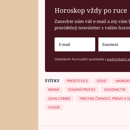
Horoskop vždy po ruce
Zanechte nám váš e-mail a my vám 
pravidelný newsletter s vaším hor
Odesláním formuláře souhlasíte s
podmínkami zp
ŠTÍTKY
PROSTITUCE
SOUD
NAPADE
MIAMI
SOUDNÍ PROCES
SOUDNICTVÍ
SEAN COMBS
TRESTNÁ ČINNOST, PRÁVO A 
CASSIE