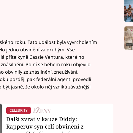
ňského roku. Tato událost byla vyvrcholením
elo jedno obvinění za druhým. Vše
á přítelkyně Cassie Ventura, která ho
a znásilnění. Po ní se během roku objevilo
 obvinily ze znásilnění, zneužívání,
oku později pak federální agenti provedli
 být jasné, že okolo něj vzniká závažnější
CELEBRITY
Další zvrat v kauze Diddy:
Rapperův syn čelí obvinění z