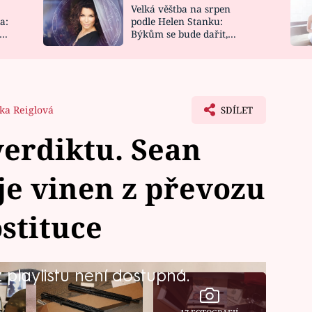
Velká věštba na srpen
NOVINKY
ZAHRADA
a:
podle Helen Stanku:
y
Býkům se bude dařit,
VIDEORECEPTY
DESIGN
Vodnáře čeká jízda
ška Reiglová
SDÍLET
verdiktu. Sean
e vinen z převozu
stituce
playlistu není dostupná.