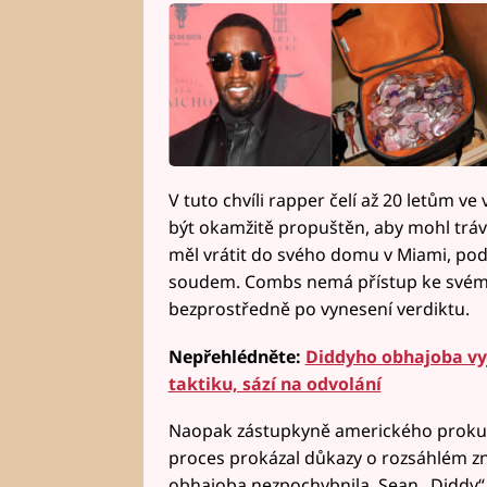
V tuto chvíli rapper čelí až 20 letům ve
být okamžitě propuštěn, aby mohl tráv
měl vrátit do svého domu v Miami, po
soudem. Combs nemá přístup ke svému l
bezprostředně po vynesení verdiktu.
Nepřehlédněte:
Diddyho obhajoba vyj
taktiku, sází na odvolání
Naopak zástupkyně amerického prokur
proces prokázal důkazy o rozsáhlém zn
obhajoba nezpochybnila. Sean „Diddy“