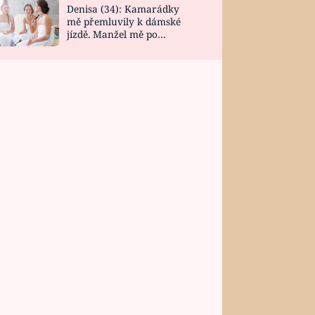
Denisa (34): Kamarádky
mě přemluvily k dámské
jízdě. Manžel mě po
návratu zaskočil