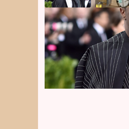
Zatímco ještě v úterý to vypadalo
obvinění, kterým čelí Sean „Did
středu odpoledne došlo ke zvrat
shledal rappera vinným z převoz
ale nevinným z obchodování s l
a spiknutí za účelem vydírání.