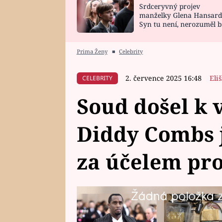
Srdceryvný projev
SNÁŘ
CELEBRITY
manželky Glena Hansard
Syn tu není, nerozuměl b
HOROSKOP NA
VAŘENÍ
tomu, vysvětlila
ROK 2023
Prima Ženy
■
Celebrity
2. července 2025 16:48
Eli
CELEBRITY
Soud došel k 
Diddy Combs j
za účelem pro
Žádná položka z 