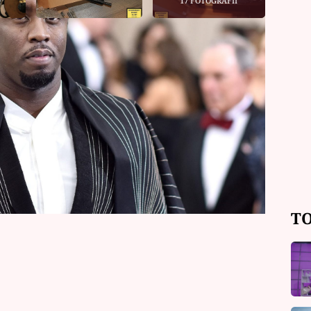
17 FOTOGRAFIÍ
, že porota u posledního z pěti
dy“ Combs (55), ke shodě nedojde, ve
u a padl verdikt. Soud v New Yorku
u za účelem provozování prostituce,
idmi za účelem obchodování se sexem
TO