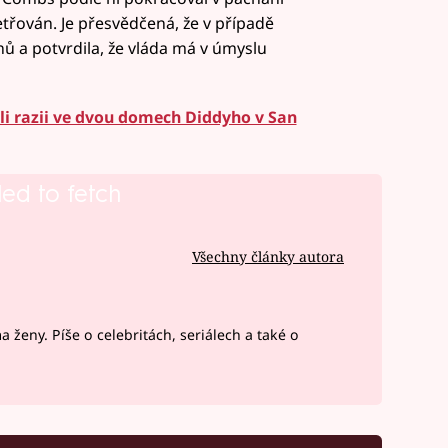
šetřován. Je přesvědčená, že v případě
nů a potvrdila, že vláda má v úmyslu
dli razii ve dvou domech Diddyho v San
led to fetch
Všechny články autora
 ženy. Píše o celebritách, seriálech a také o