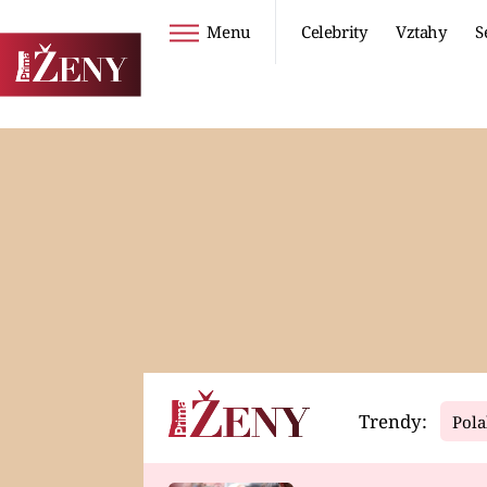
Menu
Celebrity
Vztahy
S
Seriály
Životní styl
ZOO
DIETY A HUBNUTÍ
PROSTŘENO!
CESTOVÁNÍ A
DOVOLENÁ
DUCH
ZDRAVÍ
Trendy:
Pola
Horoskopy
Video
ASTROČLÁNKY
SERIÁLY