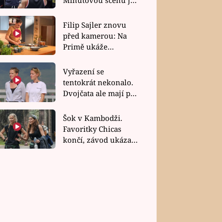
bez dubla
Filip Sajler znovu
před kamerou: Na
Primě ukáže
poctivou kuchyni i
rychlé recepty
Vyřazení se
tentokrát nekonalo.
Dvojčata ale mají po
uzavření třetí etapy
závodu nůž na krku
Šok v Kambodži.
Favoritky Chicas
končí, závod ukázal
svou nejtvrdší tvář