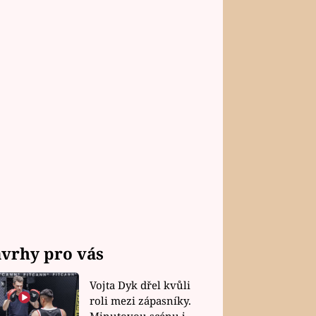
vrhy pro vás
Vojta Dyk dřel kvůli
roli mezi zápasníky.
Minutovou scénu jel