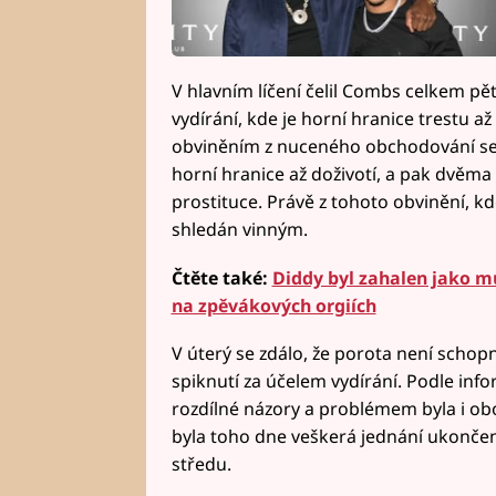
V hlavním líčení čelil Combs celkem pět
vydírání, kde je horní hranice trestu až
obviněním z nuceného obchodování se
horní hranice až doživotí, a pak dvěm
prostituce. Právě z tohoto obvinění, kd
shledán vinným.
Čtěte také:
Diddy byl zahalen jako m
na zpěvákových orgiích
V úterý se zdálo, že porota není schopn
spiknutí za účelem vydírání. Podle inf
rozdílné názory a problémem byla i o
byla toho dne veškerá jednání ukončena
středu.