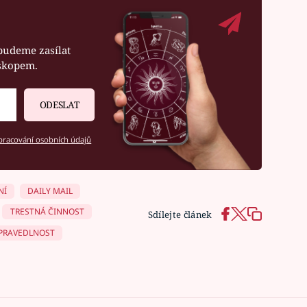
budeme zasílat
oskopem.
ODESLAT
racování osobních údajů
NÍ
DAILY MAIL
TRESTNÁ ČINNOST
Sdílejte článek
SPRAVEDLNOST