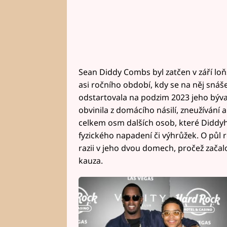
Sean Diddy Combs byl zatčen v září lo
asi ročního období, kdy se na něj snáš
odstartovala na podzim 2023 jeho býval
obvinila z domácího násilí, zneužívání 
celkem osm dalších osob, které Diddyho
fyzického napadení či výhrůžek. O půl r
razii v jeho dvou domech, pročež začalo
kauza.