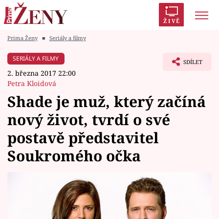
ŽIVĚ
Prima Ženy
■
Seriály a filmy
Trendy:
Polabí
Inspekce
Prostřeno!
AYTO?
SERIÁLY A FILMY
SDÍLET
Módní alarm
Zrádci
Proměny
2. března 2017 22:00
Petra Kloidová
Shade je muž, který začíná
nový život, tvrdí o své
Témata
postavě představitel
Celebrity
Soukromého očka
Vztahy
Seriály