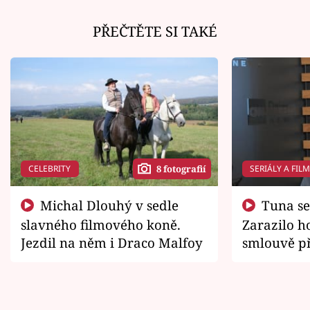
PŘEČTĚTE SI TAKÉ
CELEBRITY
SERIÁLY A FIL
8 fotografií
Michal Dlouhý v sedle
Tuna se chtěl vrátit domů.
slavného filmového koně.
Zarazilo ho
Jezdil na něm i Draco Malfoy
smlouvě př
zemřít