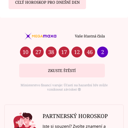
CELÝ HOROSKOP PRO DNEŠNÍ DEN
Vaše šťastná čísla
10
27
38
17
12
46
2
ZKUSTE ŠTĚSTÍ
Ministerstvo financí varuje: Účastí na hazardní hře může
vzniknout závislost ⑱
PARTNERSKÝ HOROSKOP
Jste si souzení? Zvolte znamení a