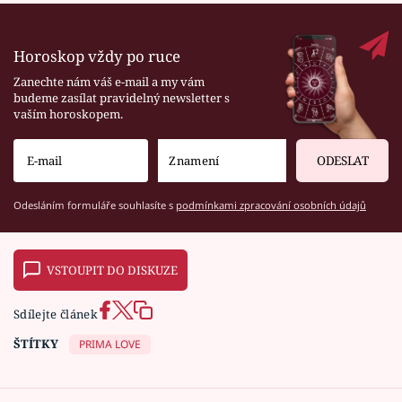
Horoskop vždy po ruce
Zanechte nám váš e-mail a my vám
budeme zasílat pravidelný newsletter s
vaším horoskopem.
ODESLAT
Odesláním formuláře souhlasíte s
podmínkami zpracování osobních údajů
VSTOUPIT DO DISKUZE
Sdílejte článek
ŠTÍTKY
PRIMA LOVE