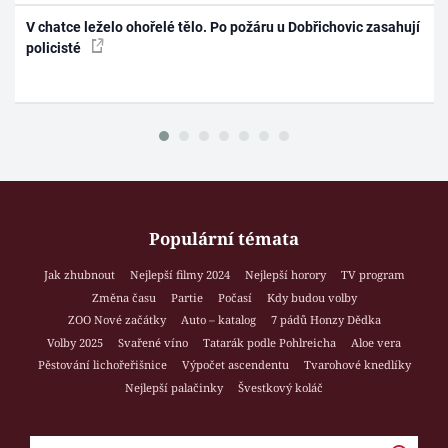
V chatce leželo ohořelé tělo. Po požáru u Dobřichovic zasahují
policisté
Populární témata
Jak zhubnout
Nejlepší filmy 2024
Nejlepší horory
TV program
Změna času
Partie
Počasí
Kdy budou volby
ZOO Nové začátky
Auto – katalog
7 pádů Honzy Dědka
Volby 2025
Svařené víno
Tatarák podle Pohlreicha
Aloe vera
Pěstování lichořeřišnice
Výpočet ascendentu
Tvarohové knedlíky
Nejlepší palačinky
Švestkový koláč