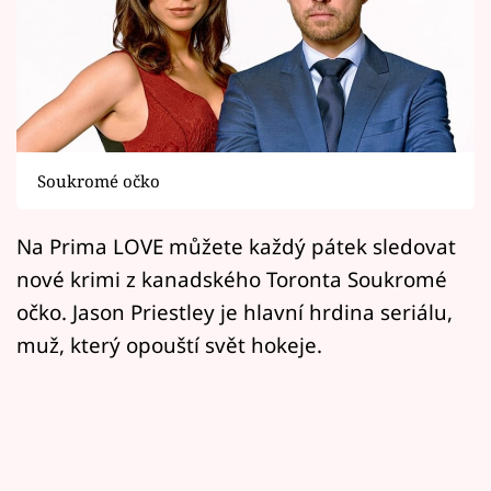
Horoskopy
Sledujte prima+
Filmový festival Karlovy Vary
Pořady
Soukromé očko
Mámy sobě
Na Prima LOVE můžete každý pátek sledovat
nové krimi z kanadského Toronta Soukromé
Přihlášení
očko. Jason Priestley je hlavní hrdina seriálu,
muž, který opouští svět hokeje.
Sledujte nás