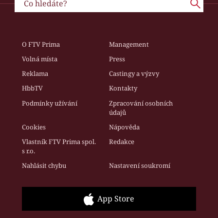
O FTV Prima
Management
Volná místa
Press
Reklama
Castingy a výzvy
HbbTV
Kontakty
Podmínky užívání
Zpracování osobních
údajů
Cookies
Nápověda
Vlastník FTV Prima spol.
Redakce
s r.o.
Nahlásit chybu
Nastavení soukromí
App Store