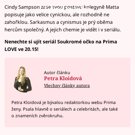
Cindy Sampson zase svou postavu kolegyně Matta
Failed to fetch
popisuje jako velice cynickou, ale rozhodně ne
zahořklou. Sarkasmus a cynismus je prý oběma
hercům společný. A jejich chemie je vidět i v seriálu.
Nenechte si ujít seriál Soukromé očko na Prima
LOVE ve 20.15!
Autor článku
Petra Kloidová
Všechny články autora
Petra Kloidová je bývalou redaktorkou webu Prima
ženy. Psala hlavně o seriálech a celebritách, ale také
o znameních zvěrokruhu.