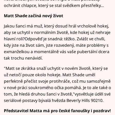
ochránit chlapce, který se stal svědkem přestřelky…
Matt Shade začíná nový život
Jakou šanci má muž, který dosud hrál vrcholově hokej,
aby se uchytil v normálním životě, kde hokej už nehraje
hlavní roli?Odpověď je snadná: těžko. Zvlášt ve chvíli,
kdy jste na život sám, jste rozvedený, máte problémy s
exmanželkou a momentálně vás vaše pubertální dcera
tak trochu nenávidí.
"Matt se zkrátka snaží uchytit v novém životě, který se
už netočí pouze okolo hokeje. Matt Shade uměl
perfektně přečíst svoje protihráče, což mu samozřejmě
v nové práci soukromého očka pomáhá. Je to ale také o
tom, že hledá druhou šanci v životě,"vysvětluje úděl své
seriálové postavy bývalá hvězda Beverly Hills 90210.
Představitel Matta má pro české fanoušky i pozdrav!