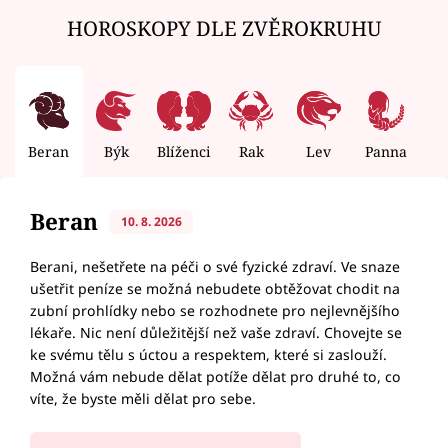
HOROSKOPY DLE ZVĚROKRUHU
Beran
Býk
Blíženci
Rak
Lev
Panna
V
Beran
10. 8. 2026
Berani, nešetřete na péči o své fyzické zdraví. Ve snaze
ušetřit peníze se možná nebudete obtěžovat chodit na
zubní prohlídky nebo se rozhodnete pro nejlevnějšího
lékaře. Nic není důležitější než vaše zdraví. Chovejte se
ke svému tělu s úctou a respektem, které si zaslouží.
Možná vám nebude dělat potíže dělat pro druhé to, co
víte, že byste měli dělat pro sebe.