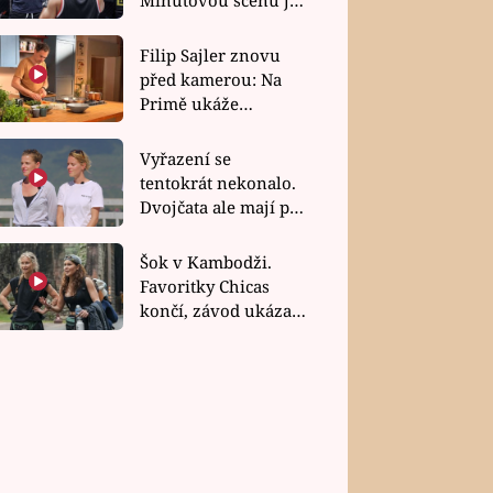
bez dubla
Filip Sajler znovu
před kamerou: Na
Primě ukáže
poctivou kuchyni i
rychlé recepty
Vyřazení se
tentokrát nekonalo.
Dvojčata ale mají po
uzavření třetí etapy
závodu nůž na krku
Šok v Kambodži.
Favoritky Chicas
končí, závod ukázal
svou nejtvrdší tvář