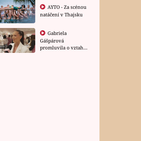
AYTO - Za scénou
natáčení v Thajsku
Gabriela
Gášpárová
promluvila o vztahu
a zakládání rodiny