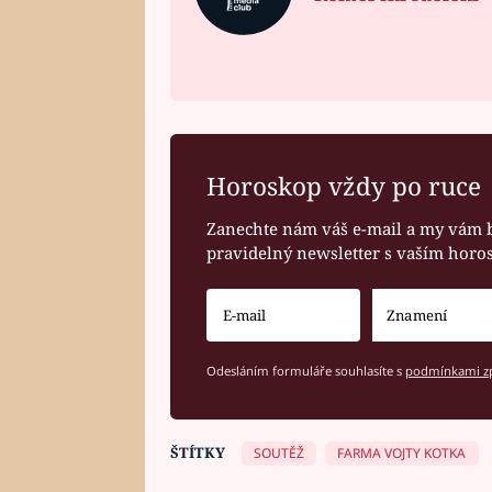
Horoskop vždy po ruce
Zanechte nám váš e-mail a my vám 
pravidelný newsletter s vaším hor
Odesláním formuláře souhlasíte s
podmínkami zp
ŠTÍTKY
SOUTĚŽ
FARMA VOJTY KOTKA