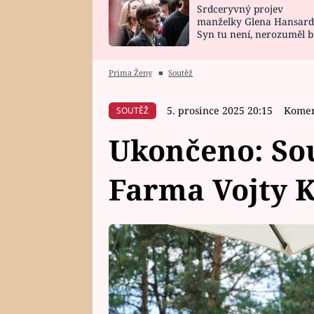
Srdceryvný projev
SNÁŘ
CELEBRITY
manželky Glena Hansard
Syn tu není, nerozuměl b
HOROSKOP NA
VAŘENÍ
tomu, vysvětlila
ROK 2023
Prima Ženy
■
Soutěž
5. prosince 2025 20:15
Komer
SOUTĚŽ
Ukončeno: So
Farma Vojty K