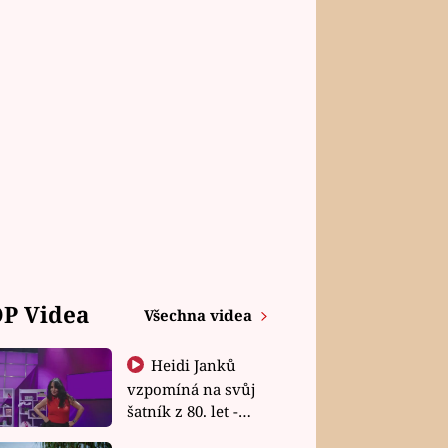
P Videa
Všechna videa
Heidi Janků
vzpomíná na svůj
šatník z 80. let -
Shopaholičky