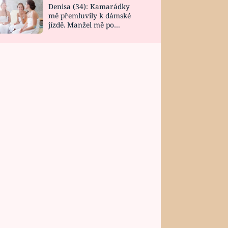
Denisa (34): Kamarádky
mě přemluvily k dámské
jízdě. Manžel mě po
návratu zaskočil