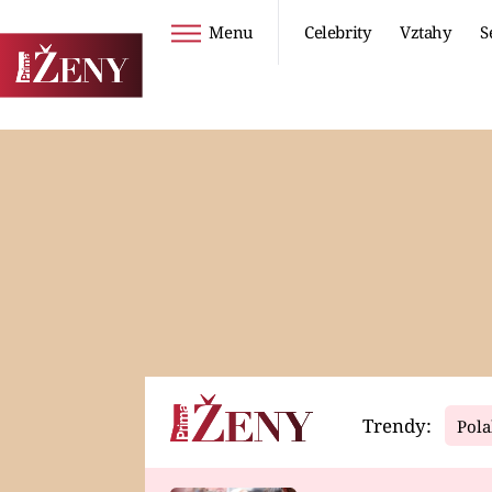
Menu
Celebrity
Vztahy
S
Seriály
Životní styl
ZOO
DIETY A HUBNUTÍ
PROSTŘENO!
CESTOVÁNÍ A
DOVOLENÁ
DUCH
ZDRAVÍ
Trendy:
Pola
Horoskopy
Video
ASTROČLÁNKY
SERIÁLY