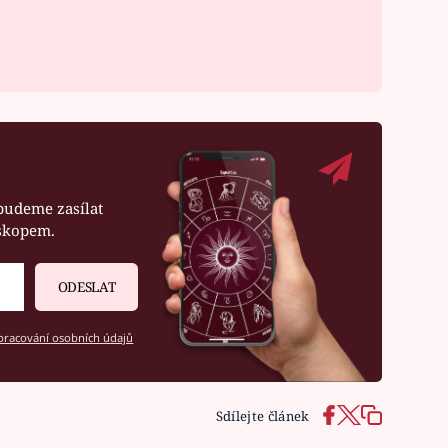
budeme zasílat
oskopem.
ODESLAT
racování osobních údajů
Sdílejte článek