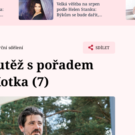
Velká věštba na srpen
NOVINKY
ZAHRADA
a:
podle Helen Stanku:
y
Býkům se bude dařit,
VIDEORECEPTY
DESIGN
Vodnáře čeká jízda
ční sdělení
SDÍLET
utěž s pořadem
otka (7)