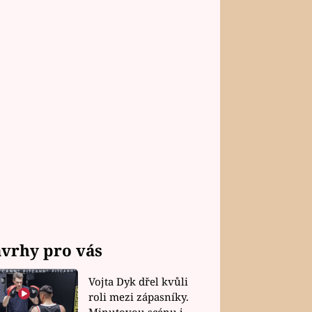
vrhy pro vás
Vojta Dyk dřel kvůli
roli mezi zápasníky.
Minutovou scénu jel