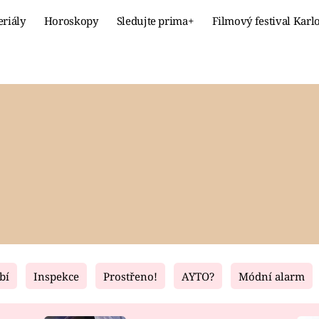
eriály
Horoskopy
Sledujte prima+
Filmový festival Karl
Celebrity
Recept
MÓDA A KRÁSA
HLAVNÍ JÍ
VZTAHY A SEX
SLADKÉ
PRIMA MAMINKA
ZDRAVÉ
bí
Inspekce
Prostřeno!
AYTO?
Módní alarm
Fresh
Living
RECEPTY
BYDLENÍ