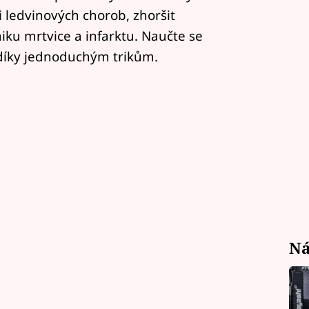
či ledvinových chorob, zhoršit
niku mrtvice a infarktu. Naučte se
 díky jednoduchým trikům.
Ná