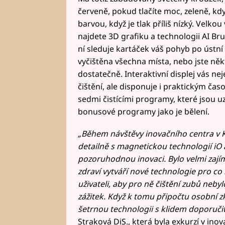
červeně, pokud tlačíte moc, zeleně, kdy
barvou, když je tlak příliš nízký. Velko
najdete 3D grafiku a technologii AI Br
ní sleduje kartáček váš pohyb po ústn
vyčištěna všechna místa, nebo jste někt
dostatečně. Interaktivní displej vás ne
čištění, ale disponuje i praktickým č
sedmi čistícími programy, které jsou uz
bonusové programy jako je bělení.
„Během návštěvy inovačního centra v
detailně s magnetickou technologií iO 
pozoruhodnou inovaci. Bylo velmi zajímav
zdraví vytváří nové technologie pro co n
uživateli, aby pro ně čištění zubů neby
zážitek. Když k tomu připočtu osobní z
šetrnou technologii s klidem doporučit
Straková DiS., která byla exkurzí v in