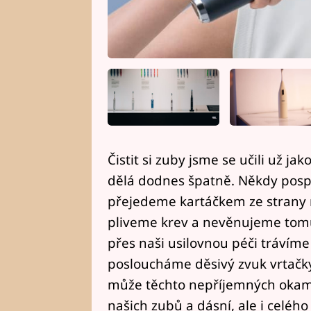
Čistit si zuby jsme se učili už ja
dělá dodnes špatně. Někdy posp
přejedeme kartáčkem ze strany na
pliveme krev a nevěnujeme tomu 
přes naši usilovnou péči trávíme
posloucháme děsivý zvuk vrtačky
může těchto nepříjemných okamži
našich zubů a dásní, ale i celého