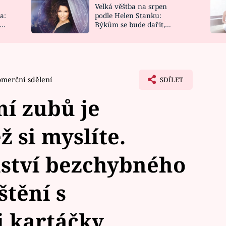
Velká věštba na srpen
NOVINKY
ZAHRADA
a:
podle Helen Stanku:
y
Býkům se bude dařit,
VIDEORECEPTY
DESIGN
Vodnáře čeká jízda
merční sdělení
SDÍLET
ní zubů je
ž si myslíte.
mství bezchybného
štění s
 kartáčky