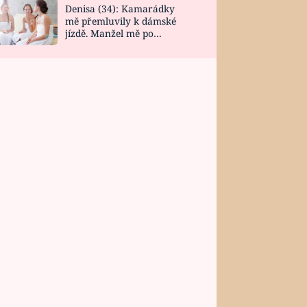
Denisa (34): Kamarádky
mě přemluvily k dámské
jízdě. Manžel mě po
návratu zaskočil