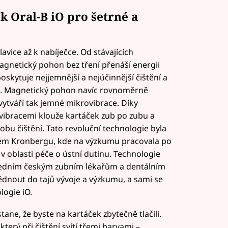
k Oral-B iO pro šetrné a
lavice až k nabíječce. Od stávajících
magnetický pohon bez tření přenáší energii
skytuje nejjemnější a nejúčinnější čištění a
ní. Magnetický pohon navíc rovnoměrně
vytváří tak jemné mikrovibrace. Díky
vibracemi klouže kartáček zub po zubu a
dobu čištění. Tato revoluční technologie byla
kém Kronbergu, kde na výzkumu pracovala po
v oblasti péče o ústní dutinu. Technologie
ředním českým zubním lékařům a dentálním
édnout do tajů vývoje a výzkumu, a sami se
logie iO.
ane, že byste na kartáček zbytečně tlačili.
terý při čištění svítí třemi barvami –