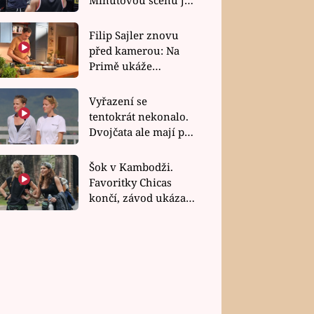
bez dubla
Filip Sajler znovu
před kamerou: Na
Primě ukáže
poctivou kuchyni i
rychlé recepty
Vyřazení se
tentokrát nekonalo.
Dvojčata ale mají po
uzavření třetí etapy
závodu nůž na krku
Šok v Kambodži.
Favoritky Chicas
končí, závod ukázal
svou nejtvrdší tvář