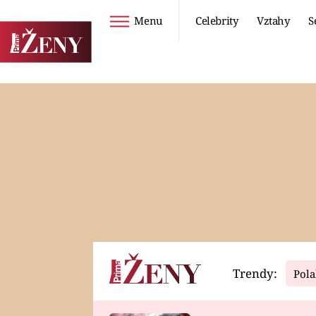
Menu
Celebrity
Vztahy
S
Seriály
Životní styl
ZOO
DIETY A HUBNUTÍ
PROSTŘENO!
CESTOVÁNÍ A
DOVOLENÁ
DUCH
ZDRAVÍ
Trendy:
Pola
Horoskopy
Video
ASTROČLÁNKY
SERIÁLY