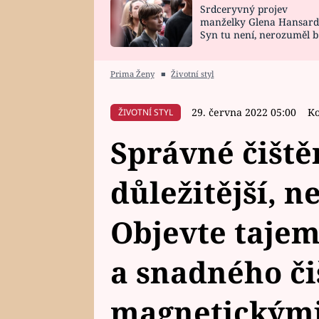
Srdceryvný projev
SNÁŘ
CELEBRITY
manželky Glena Hansard
Syn tu není, nerozuměl b
HOROSKOP NA
VAŘENÍ
tomu, vysvětlila
ROK 2023
Prima Ženy
■
Životní styl
29. června 2022 05:00
Ko
ŽIVOTNÍ STYL
Správné čiště
důležitější, ne
Objevte taje
a snadného či
magnetickými