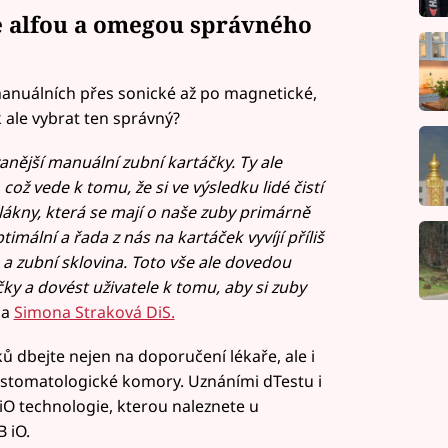
je alfou a omegou správného
anuálních přes sonické až po magnetické,
k ale vybrat ten správný?
anější manuální zubní kartáčky. Ty ale
ož vede k tomu, že si ve výsledku lidé čistí
lákny, která se mají o naše zuby primárně
timální a řada z nás na kartáček vyvíjí příliš
 a zubní sklovina. Toto vše ale dovedou
ky a dovést uživatele k tomu, aby si zuby
ka
Simona Straková DiS.
ů dbejte nejen na doporučení lékaře, ale i
é stomatologické komory. Uznáními dTestu i
O technologie, kterou naleznete u
 iO.