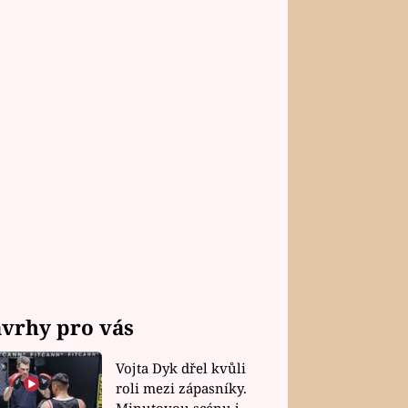
vrhy pro vás
Vojta Dyk dřel kvůli
roli mezi zápasníky.
Minutovou scénu jel