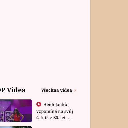
P Videa
Všechna videa
Heidi Janků
vzpomíná na svůj
šatník z 80. let -
Shopaholičky