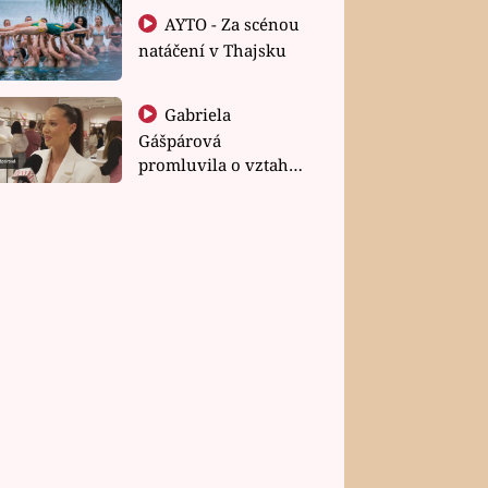
AYTO - Za scénou
natáčení v Thajsku
Gabriela
Gášpárová
promluvila o vztahu
a zakládání rodiny