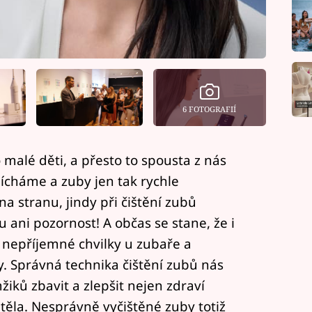
6 FOTOGRAFIÍ
ko malé děti, a přesto to spousta z nás
ícháme a zuby jen tak rychle
 stranu, jindy při čištění zubů
ani pozornost! A občas se stane, že i
 nepříjemné chvilky u zubaře a
. Správná technika čištění zubů nás
ků zbavit a zlepšit nejen zdraví
 těla. Nesprávně vyčištěné zuby totiž