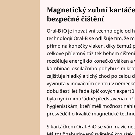
Magnetický zubní kartáče
bezpečné čištění
Oral-B iO je inovativní technologie od h
technologií Oral-B se odlišuje tím, že 
přímo na konečky vláken, díky čemuž po
celkově příjemný zážitek během čiště
rozděluje energii do konečků vláken a 
kombinaci oscilačního pohybu s mikro
zajišťuje hladký a tichý chod po celou 
vyvinuta v inovačním centru v němec
dobu šesti let řada špičkových expertů 
byla nyní mimořádně představena i p
hygienistkám, kteří měli možnost nahl
přesvědčit o kvalitě magnetické techno
S kartáčkem Oral-B iO se vám navíc nest
Má totiž zabudovaný světelný kroužek, k