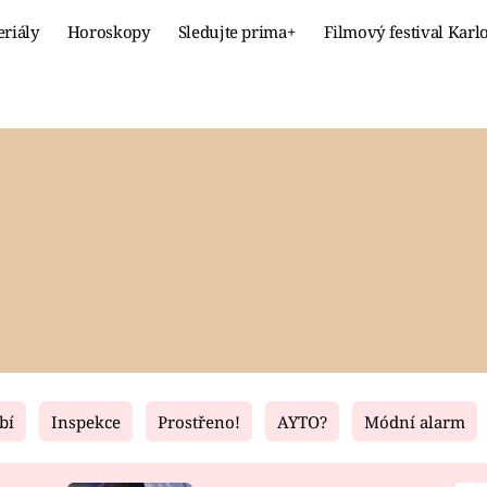
eriály
Horoskopy
Sledujte prima+
Filmový festival Karl
Celebrity
Recept
MÓDA A KRÁSA
HLAVNÍ JÍ
VZTAHY A SEX
SLADKÉ
PRIMA MAMINKA
ZDRAVÉ
bí
Inspekce
Prostřeno!
AYTO?
Módní alarm
Fresh
Living
RECEPTY
BYDLENÍ