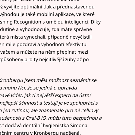
ž vyvíjíte optimální tlak a přednastavenou
u výhodou je také mobilní aplikace, ve které
ushing Recognition s umělou inteligencí. Díky
í dutině a vyhodnocuje, zda máte správně
erá místa vynechali, případně nevyčistili
jen mile pozdraví a vyhodnotí efektivitu
asovačem a můžete na něm přepínat mezi
působeny pro ty nejcitlivější zuby až po
 Kronbergu jsem měla možnost seznámit se
a mohu říci, že se jedná o opravdu
é vidět, jak ti největší experti na ústní
ejlepší účinnost a testují je ve spolupráci s
lo jen rutinou, ale znamenalo pro ně celkový
kušenosti s Oral-B iO, můžu tuto bezpečnou a
,”
dodává dentální hygienistka Simona
ovačním centru v Kronbergu nadšená.