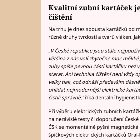
Kvalitní zubní kartáček 
čištění
Na trhu je dnes spousta kartáčků od m
různé druhy tvrdosti a tvarů vláken. Ja
„V České republice jsou stále nejpoužív
většina z nás volí zbytečně moc měkké, c
zuby spíše pevnou částí kartáčku než v
starat. Ani technika čištění není vždy op
velký tlak, což odnáší především dásně
ohlídat nejmodernější elektrické kartáč
čistili správně,“
říká dentální hygienist
Při výběru elektrických zubních kartáčk
na nezávislé testy či doporučení Česk
ČSK se momentálně pyšní magnetická i
špičkových elektrických kartáčků Oral-B