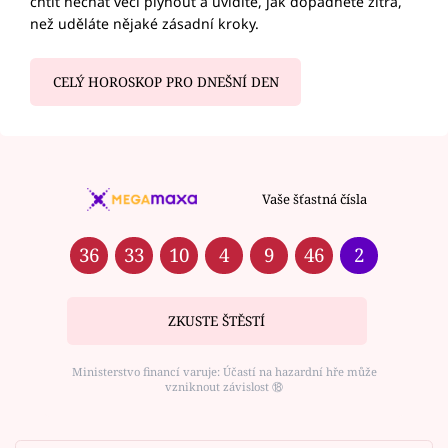
chtít nechat věci plynout a uvidíte, jak dopadnete zítra,
než uděláte nějaké zásadní kroky.
CELÝ HOROSKOP PRO DNEŠNÍ DEN
Vaše šťastná čísla
36
33
10
4
9
46
2
ZKUSTE ŠTĚSTÍ
Ministerstvo financí varuje: Účastí na hazardní hře může
vzniknout závislost ⑱