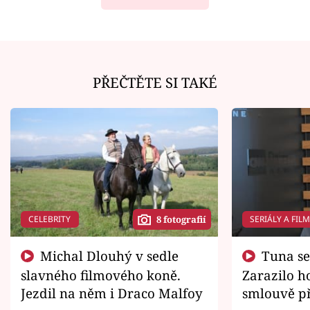
PŘEČTĚTE SI TAKÉ
CELEBRITY
SERIÁLY A FIL
8 fotografií
Michal Dlouhý v sedle
Tuna se chtěl vrátit domů.
slavného filmového koně.
Zarazilo ho
Jezdil na něm i Draco Malfoy
smlouvě př