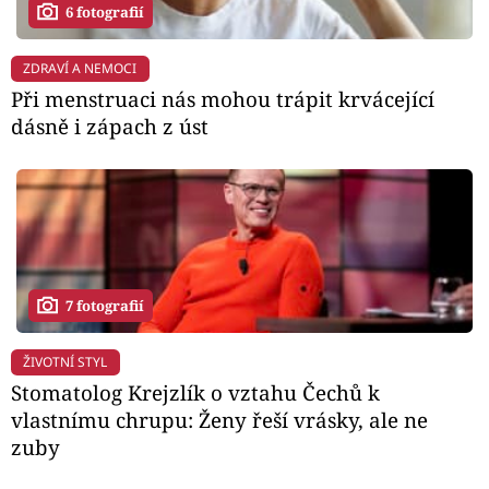
6 fotografií
ZDRAVÍ A NEMOCI
Při menstruaci nás mohou trápit krvácející
dásně i zápach z úst
7 fotografií
ŽIVOTNÍ STYL
Stomatolog Krejzlík o vztahu Čechů k
vlastnímu chrupu: Ženy řeší vrásky, ale ne
zuby