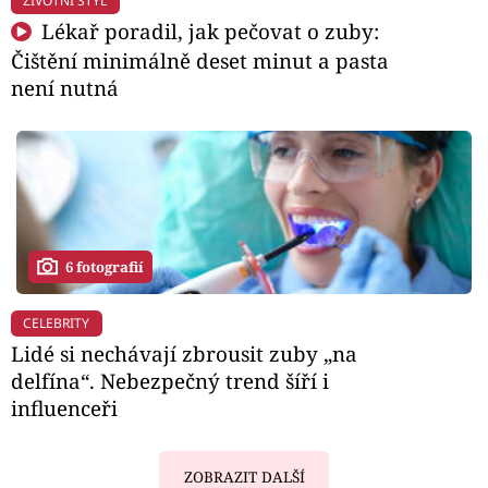
ŽIVOTNÍ STYL
Lékař poradil, jak pečovat o zuby:
Čištění minimálně deset minut a pasta
není nutná
6 fotografií
CELEBRITY
Lidé si nechávají zbrousit zuby „na
delfína“. Nebezpečný trend šíří i
influenceři
ZOBRAZIT DALŠÍ