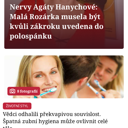
Horoskopy
Nervy Agáty Hanychové:
Sledujte prima+
Malá Rozárka musela být
kvůli zákroku uvedena do
Filmový festival Karlovy Vary
polospánku
Pořady
Mámy sobě
Přihlášení
8 fotografií
Sledujte nás
ŽIVOTNÍ STYL
Vědci odhalili překvapivou souvislost.
Špatná zubní hygiena může ovlivnit celé