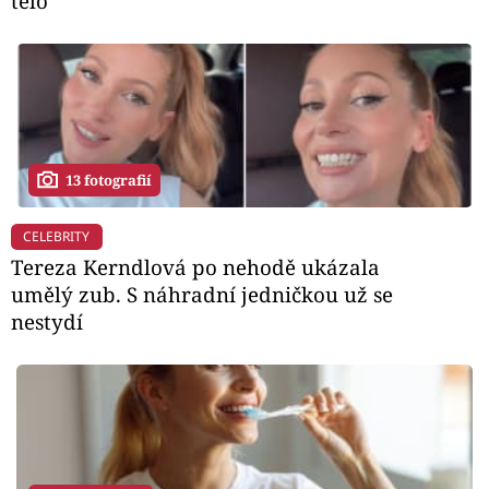
tělo
13 fotografií
CELEBRITY
Tereza Kerndlová po nehodě ukázala
umělý zub. S náhradní jedničkou už se
nestydí