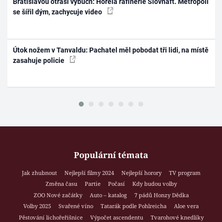
Bratislavou otřásl výbuch: Hořela rafinerie Slovnaft. Metropolí
se šířil dým, zachycuje video
Útok nožem v Tanvaldu: Pachatel měl pobodat tři lidi, na místě
zasahuje policie
Populární témata
Jak zhubnout
Nejlepší filmy 2024
Nejlepší horory
TV program
Změna času
Partie
Počasí
Kdy budou volby
ZOO Nové začátky
Auto – katalog
7 pádů Honzy Dědka
Volby 2025
Svařené víno
Tatarák podle Pohlreicha
Aloe vera
Pěstování lichořeřišnice
Výpočet ascendentu
Tvarohové knedlíky