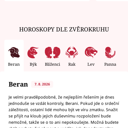
zemřít
HOROSKOPY DLE ZVĚROKRUHU
Beran
Býk
Blíženci
Rak
Lev
Panna
V
Beran
7. 8. 2026
Je velmi pravděpodobné, že nejlepším řešením je dnes
jednoduše se vzdát kontroly, Berani. Pokud jde o srdeční
záležitosti, ostatní lidé mohou být ve víru zmatku. Snažit
se přijít na kloub jejich duševnímu rozpoložení bude
nemožné, takže se o to ani nepokoušejte. Možná budete