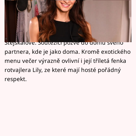
Horoskopy
Prázdninové reprízy kuchařského klání s
Sledujte prima+
fashion people ve čtvrtek pokračují u
Filmový festival Karlovy Vary
tanečnice, choreografky a influencerky Natálie
Stejskalové. Soutěžící pozve do domu svého
Pořady
partnera, kde je jako doma. Kromě exotického
menu večer výrazně ovlivní i její tříletá fenka
Mámy sobě
rotvajlera Lily, ze které mají hosté pořádný
respekt.
Přihlášení
Sledujte nás