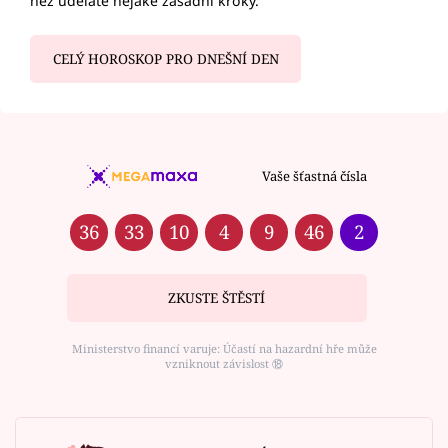
než uděláte nějaké zásadní kroky.
CELÝ HOROSKOP PRO DNEŠNÍ DEN
Vaše šťastná čísla
36
33
10
4
9
46
2
ZKUSTE ŠTĚSTÍ
Ministerstvo financí varuje: Účastí na hazardní hře může
vzniknout závislost ⑱