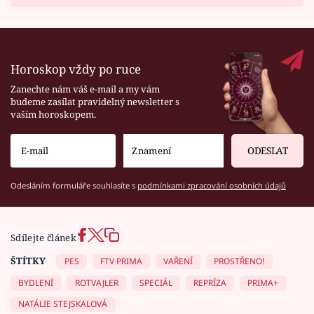
Horoskop vždy po ruce
Zanechte nám váš e-mail a my vám
budeme zasílat pravidelný newsletter s
vaším horoskopem.
ODESLAT
Odesláním formuláře souhlasíte s
podmínkami zpracování osobních údajů
Sdílejte článek
ŠTÍTKY
PES
FTV PRIMA
VAŘENÍ
PROSTŘENO!
BYDLENÍ
ROTVAJLER
SPECIÁL
REPRÍZA
PRIMA+
NATÁLIE STEJSKALOVÁ