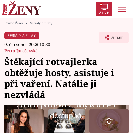
ŽIVĚ
Prima Ženy
■
Seriály a filmy
Trendy:
Polabí
Inspekce
Prostřeno!
AYTO?
SERIÁLY A FILMY
SDÍLET
Módní alarm
Zrádci
Proměny
9. července 2026 10:30
Petra Jaroševská
Štěkající rotvajlerka
obtěžuje hosty, asistuje i
Témata
při vaření. Natálie ji
Celebrity
nezvládá
Žádná položka z playlistu není
Vztahy
dostupná.
Seriály