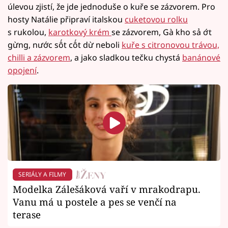
úlevou zjistí, že jde jednoduše o kuře se zázvorem. Pro
hosty Natálie připraví italskou
cuketovou rolku
s rukolou,
karotkový krém
se zázvorem, Gà kho sả ớt
gừng, nước sốt cốt dừ neboli
kuře s citronovou trávou,
chilli a zázvorem
, a jako sladkou tečku chystá
banánové
opojení
.
SERIÁLY A FILMY
Modelka Zálešáková vaří v mrakodrapu.
Vanu má u postele a pes se venčí na
terase