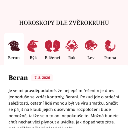
HOROSKOPY DLE ZVĚROKRUHU
Beran
Býk
Blíženci
Rak
Lev
Panna
V
Beran
7. 8. 2026
Je velmi pravděpodobné, že nejlepším řešením je dnes
jednoduše se vzdát kontroly, Berani. Pokud jde o srdeční
záležitosti, ostatní lidé mohou být ve víru zmatku. Snažit
se přijít na kloub jejich duševnímu rozpoložení bude
nemožné, takže se o to ani nepokoušejte. Možná budete
chtít nechat věci plynout a uvidíte, jak dopadnete zítra,