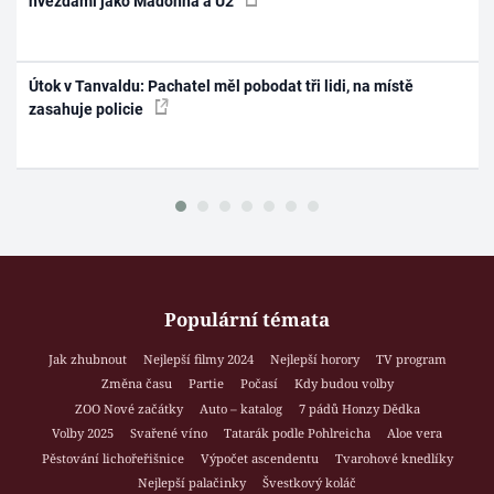
hvězdami jako Madonna a U2
Útok v Tanvaldu: Pachatel měl pobodat tři lidi, na místě
zasahuje policie
Populární témata
Jak zhubnout
Nejlepší filmy 2024
Nejlepší horory
TV program
Změna času
Partie
Počasí
Kdy budou volby
ZOO Nové začátky
Auto – katalog
7 pádů Honzy Dědka
Volby 2025
Svařené víno
Tatarák podle Pohlreicha
Aloe vera
Pěstování lichořeřišnice
Výpočet ascendentu
Tvarohové knedlíky
Nejlepší palačinky
Švestkový koláč