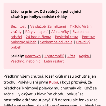
Léto na prima+: Od reálných policejních
zásahů po hollywoodské trháky
Bez lítosti
|
Ve službě: Za mřížemi
|
TikTok: Virální
vraždy
|
Páry v utajení
|
Až na věky
|
Svatba na
odstřel
|
24 hodin života
|
Poslední cesta
|
Pomsta:
Milostný příběh
|
Sexbomba od vedle
|
Pravdivý
příběh
Seriály:
Beartown
|
Zpřítomnělí
|
Vítěz
|
Reyka
|
Všechno, nebo nic
|
Letní restart
Předkrm všem chutná, Josef kvůli masu ochutná jen
trochu. Polévku sní první
Kuba
, i když přiznává, že
předchozí krémové polévky mu chutnaly víc. Když se
začne Lily ozývat u hlavního chodu, pokusí se ji
hostitelka odtáhnout pryč. Při dezertu ale fenka zase
štěká pod stolem. Na okřiknutí nezareaguje. „Nechápu,