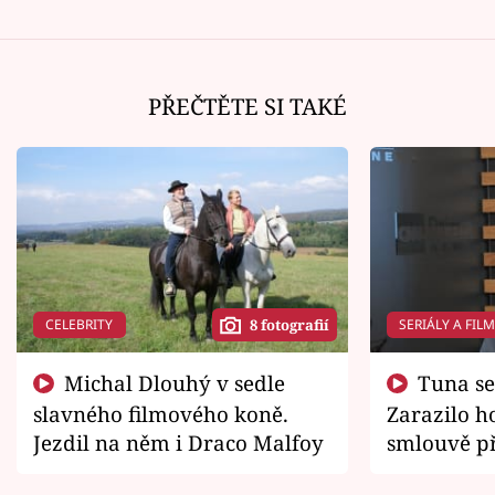
PŘEČTĚTE SI TAKÉ
CELEBRITY
SERIÁLY A FIL
8 fotografií
Michal Dlouhý v sedle
Tuna se chtěl vrátit domů.
slavného filmového koně.
Zarazilo ho
Jezdil na něm i Draco Malfoy
smlouvě př
zemřít