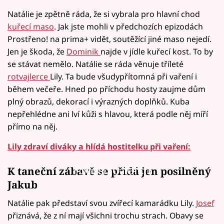
Natálie je zpětně ráda, že si vybrala pro hlavní chod
kuřecí maso
. Jak jste mohli v předchozích epizodách
Prostřeno! na prima+ vidět, soutěžící jiné maso nejedí.
Jen je škoda, že
Dominik
najde v jídle kuřecí kost. To by
se stávat nemělo. Natálie se ráda věnuje tříleté
rotvajlerce
Lily. Ta bude všudypřítomná při vaření i
během večeře. Hned po příchodu hosty zaujme dům
plný obrazů, dekorací i výrazných doplňků. Kuba
nepřehlédne ani lví kůži s hlavou, která podle něj míří
přímo na něj.
Lily zdraví diváky a hlídá hostitelku při vaření:
Failed to fetch
K taneční zábavě se přidá jen posilněný
Jakub
Natálie pak představí svou zvířecí kamarádku Lily.
Josef
přiznává, že z ní mají všichni trochu strach. Obavy se