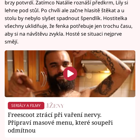
brzy potvrdí. Zatímco Natálie roznáší předkrm, Lily si
lehne pod stůl. Po chvíli ale začne hlasitě štěkat a u
stolu by nebylo slyšet spadnout špendlík. Hostitelka
všechny uklidňuje, že fenka potřebuje jen trochu času,
aby si na návštěvu zvykla. Hosté se situaci nejprve
smějí.
SERIÁLY A FILMY
Freescoot ztrácí při vaření nervy.
Připraví masové menu, které soupeři
odmítnou