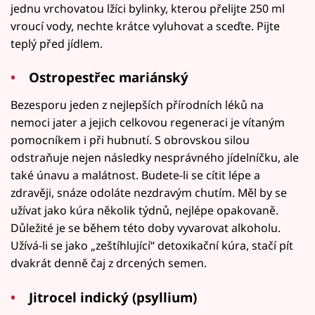
jednu vrchovatou lžíci bylinky, kterou přelijte 250 ml
vroucí vody, nechte krátce vyluhovat a sceďte. Pijte
teplý před jídlem.
Ostropestřec mariánský
Bezesporu jeden z nejlepších přírodních léků na
nemoci jater a jejich celkovou regeneraci je vítaným
pomocníkem i při hubnutí. S obrovskou silou
odstraňuje nejen následky nesprávného jídelníčku, ale
také únavu a malátnost. Budete-li se cítit lépe a
zdravěji, snáze odoláte nezdravým chutím. Měl by se
užívat jako kúra několik týdnů, nejlépe opakovaně.
Důležité je se během této doby vyvarovat alkoholu.
Užívá-li se jako „zeštíhlující“ detoxikační kúra, stačí pít
dvakrát denně čaj z drcených semen.
Jitrocel indický (psyllium)