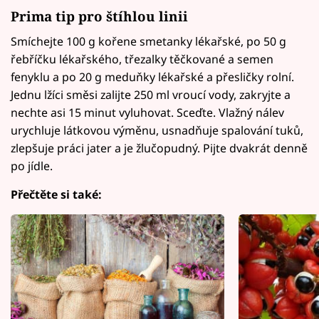
Prima tip pro štíhlou linii
Smíchejte 100 g kořene smetanky lékařské, po 50 g
řebříčku lékařského, třezalky těčkované a semen
fenyklu a po 20 g meduňky lékařské a přesličky rolní.
Jednu lžíci směsi zalijte 250 ml vroucí vody, zakryjte a
nechte asi 15 minut vyluhovat. Sceďte. Vlažný nálev
urychluje látkovou výměnu, usnadňuje spalování tuků,
zlepšuje práci jater a je žlučopudný. Pijte dvakrát denně
po jídle.
Přečtěte si také: