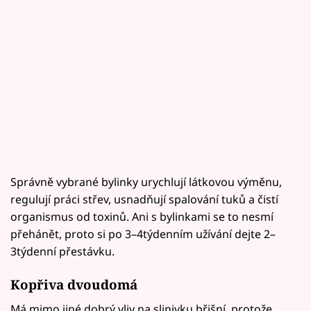
Správně vybrané bylinky urychlují látkovou výměnu,
regulují práci střev, usnadňují spalování tuků a čistí
organismus od toxinů. Ani s bylinkami se to nesmí
přehánět, proto si po 3–4týdenním užívání dejte 2–
3týdenní přestávku.
Kopřiva dvoudomá
Má mimo jiné dobrý vliv na slinivku břišní, protože