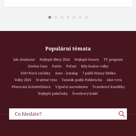
Populární témata
Jak zhubnout
Nejlepší filmy 2024
Nejlepší horory
TV program
Změna času
Partie
Počasí
Kdy budou volby
ZOO Nové začátky
Auto – katalog
7 pádů Honzy Dědka
Volby 2025
Svařené víno
Tatarák podle Pohlreicha
Aloe vera
Pěstování lichořeřišnice
Výpočet ascendentu
Tvarohové knedlíky
Nejlepší palačinky
Švestkový koláč