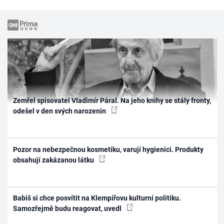
Zemřel spisovatel Vladimír Páral. Na jeho knihy se stály fronty,
odešel v den svých narozenin
Pozor na nebezpečnou kosmetiku, varují hygienici. Produkty
obsahují zakázanou látku
Babiš si chce posvítit na Klempířovu kulturní politiku.
Samozřejmě budu reagovat, uvedl