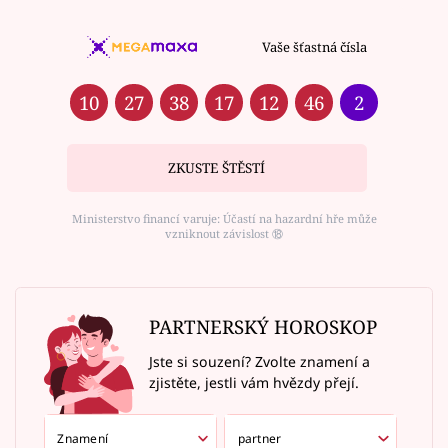
Vaše šťastná čísla
10
27
38
17
12
46
2
ZKUSTE ŠTĚSTÍ
Ministerstvo financí varuje: Účastí na hazardní hře může
vzniknout závislost ⑱
PARTNERSKÝ HOROSKOP
Jste si souzení? Zvolte znamení a
zjistěte, jestli vám hvězdy přejí.