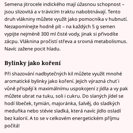
Semena jitrocele indického mají úžasnou schopnost –
jsou slizovitá a v trávicím traktu nabobtnávají. Tento
druh vlákniny můžete využít jako pomocníka v hubnutí.
Nezapomínejte hodně pít – na každých 5 g semen
vypijte nejméně 300 ml čisté vody, jinak si přivodíte
zácpu. Vláknina pročistí střeva a srovná metabolismus.
Navíc zažene pocit hladu.
Bylinky jako koření
Při shazování nadbytečných kil můžete využít mnohé
aromatické bylinky jako koření. Jejich výrazná chuť i
vůně přispějí k maximálnímu uspokojení z jídla a vy pak
můžete ubrat na tuku, soli i cukru. Do slaných jídel se
hodí libeček, tymián, majoránka, šalvěj, do sladkých
meduňka nebo stévie sladká, která navíc jídlo osladí
bez kalorií. A to se v celkovém energetickém příjmu
počítá!