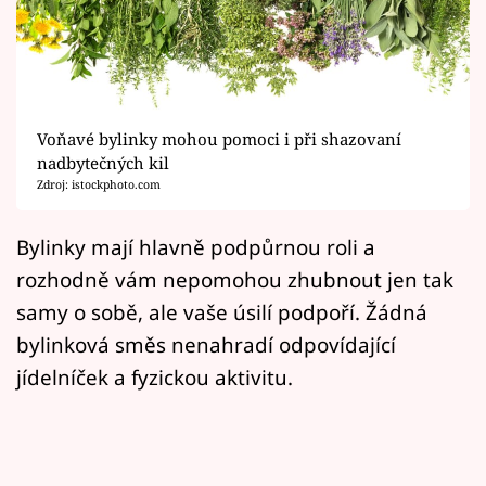
Horoskopy
Sledujte prima+
Filmový festival Karlovy Vary
Voňavé bylinky mohou pomoci i při shazovaní
Pořady
nadbytečných kil
Zdroj: istockphoto.com
Mámy sobě
Bylinky mají hlavně podpůrnou roli a
rozhodně vám nepomohou zhubnout jen tak
Přihlášení
samy o sobě, ale vaše úsilí podpoří. Žádná
bylinková směs nenahradí odpovídající
Sledujte nás
jídelníček a fyzickou aktivitu.