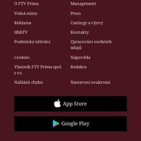
O FTV Prima
Management
Volná místa
Press
Reklama
Castingy a výzvy
HbbTV
Kontakty
Podmínky užívání
Zpracování osobních
údajů
Cookies
Nápověda
Vlastník FTV Prima spol.
Redakce
s r.o.
Nahlásit chybu
Nastavení soukromí
App Store
Google Play