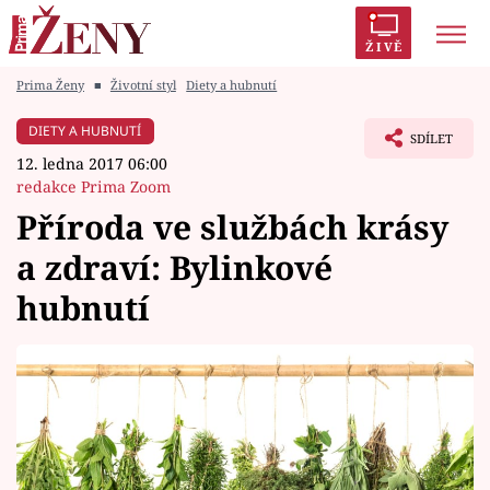
ŽIVĚ
Prima Ženy
■
Životní styl
Diety a hubnutí
Trendy:
Polabí
Inspekce
Prostřeno!
AYTO?
DIETY A HUBNUTÍ
SDÍLET
Módní alarm
Zrádci
Proměny
12. ledna 2017 06:00
redakce Prima Zoom
Příroda ve službách krásy
a zdraví: Bylinkové
Témata
hubnutí
Celebrity
Vztahy
Seriály