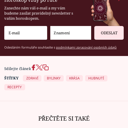
Zanechte nám váš e-mail a my vám
budeme zasílat pravidelný newsletter s
vaším horoskopem.
ODESLAT
Odesláním formuláře souhlasíte s
podmínkami zpracování osobních údajů
Sdílejte článek
ŠTÍTKY
ZDRAVÍ
BYLINKY
KRÁSA
HUBNUTÍ
RECEPTY
PŘEČTĚTE SI TAKÉ