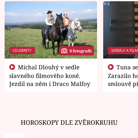
CELEBRITY
SERIÁLY A FIL
8 fotografií
Michal Dlouhý v sedle
Tuna se chtěl vrátit domů.
slavného filmového koně.
Zarazilo ho
Jezdil na něm i Draco Malfoy
smlouvě př
zemřít
HOROSKOPY DLE ZVĚROKRUHU