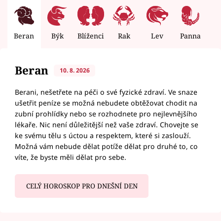
Beran
Býk
Blíženci
Rak
Lev
Panna
V
Beran
10. 8. 2026
Berani, nešetřete na péči o své fyzické zdraví. Ve snaze
ušetřit peníze se možná nebudete obtěžovat chodit na
zubní prohlídky nebo se rozhodnete pro nejlevnějšího
lékaře. Nic není důležitější než vaše zdraví. Chovejte se
ke svému tělu s úctou a respektem, které si zaslouží.
Možná vám nebude dělat potíže dělat pro druhé to, co
víte, že byste měli dělat pro sebe.
CELÝ HOROSKOP PRO DNEŠNÍ DEN