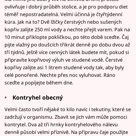
ovlivňuje i dobrý průběh stolice, a je pro podporu diet
téměř nepostradatelná. Velmi účinná je čtyřtýdenní
kúra. Jak na to? Dvě lžičky čerstvých nebo sušených
kopřiv zalijte 250 ml vody a nechte přejít varem. Pak na
10 minut přiklopte pokličkou, po této době sceďte. Čaj
pijte vlažný po doušcích třikrát denně po dobu dvou až
tří týdnů. Ještě více cenných látek budete mít, pokud si
připravíte kopřivový výluh ve studené vodě. Čerstvé
kopřivy zalijte asi 1 litrem studené vody tak, aby byly
celé ponořené. Nechte přes noc vyluhovat. Ráno
sceďte a popíjejte během dne.
Kontryhel obecný
Velmi často tvoří nějaké to kilo navíc i tekutiny, které se
zadržují v organismu. Zbavit se jich vám může pomoci
kontrytel. Dva až tři hrnky kontryhelového nálevu
denně působí velmi příznivě. Na přípravu čaje použijte