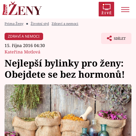
ŽIVĚ
Prima Ženy
■
Životní styl
Zdraví a nemoci
Trendy:
Polabí
Inspekce
Prostřeno!
AYTO?
ZDRAVÍ A NEMOCI
SDÍLET
Módní alarm
Zrádci
Proměny
15. října 2016 04:30
Kateřina Motlová
Nejlepší bylinky pro ženy:
Obejdete se bez hormonů!
Témata
Celebrity
Vztahy
Seriály