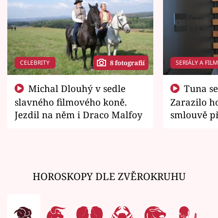
CELEBRITY
SERIÁLY A FIL
8 fotografií
Michal Dlouhý v sedle
Tuna se chtěl vrátit domů.
slavného filmového koně.
Zarazilo ho
Jezdil na něm i Draco Malfoy
smlouvě př
zemřít
HOROSKOPY DLE ZVĚROKRUHU