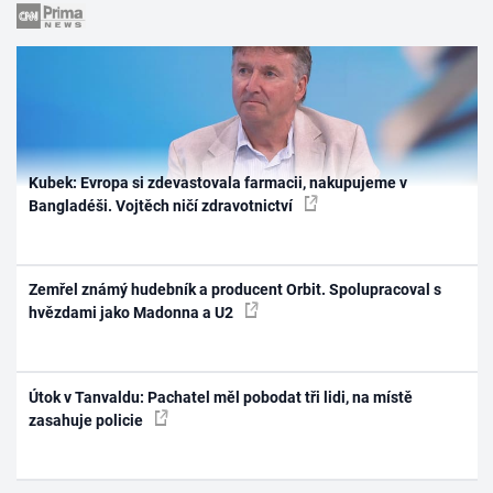
Kubek: Evropa si zdevastovala farmacii, nakupujeme v
Bangladéši. Vojtěch ničí zdravotnictví
Zemřel známý hudebník a producent Orbit. Spolupracoval s
hvězdami jako Madonna a U2
Útok v Tanvaldu: Pachatel měl pobodat tři lidi, na místě
zasahuje policie