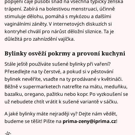
popíjení čaje působí snad na všechna typicky ženská
trápení. Zabírá na bolestivou menstruaci, účinně
stimuluje dělohu, pomáhá s mykózou a dalšími
vaginálními záněty. V internetových diskuzích si
kontryhel chválí pro nárůst děložní sliznice. Ta je
důležitá pro zahnízdění vajíčka.
Bylinky osvěží pokrmy a provoní kuchyni
Stále ještě používáte sušené bylinky při vaření?
Přesedlejte na ty čerstvé, a pokud si v pěstování
bylinek nevěříte, vsaďte na ty prodávané v květináči.
Běžně v supermarketech natrefíte na mátu, meduňku,
bazalku, oregano, pažitku nebo kopr. Po vyzkoušení se
už nebudete chtít vrátit k sušené variantě v sáčku.
A jaké bylinky máte nejraději vy? Dejte nám vědět,
budeme se těšit! Pište na
prima-zeny@iprima.cz
!
-lz-