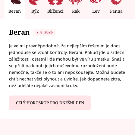
Beran
Býk
Blíženci
Rak
Lev
Panna
V
Beran
7. 8. 2026
Je velmi pravděpodobné, že nejlepším řešením je dnes
jednoduše se vzdát kontroly, Berani. Pokud jde o srdeční
záležitosti, ostatní lidé mohou být ve víru zmatku. Snažit
se přijít na kloub jejich duševnímu rozpoložení bude
nemožné, takže se o to ani nepokoušejte. Možná budete
chtít nechat věci plynout a uvidíte, jak dopadnete zítra,
než uděláte nějaké zásadní kroky.
CELÝ HOROSKOP PRO DNEŠNÍ DEN