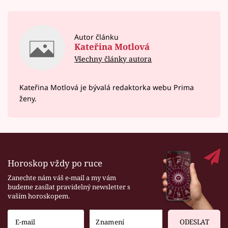
Autor článku
Kateřina Motlová
Všechny články autora
Kateřina Motlová je bývalá redaktorka webu Prima
ženy.
Horoskop vždy po ruce
Zanechte nám váš e-mail a my vám
budeme zasílat pravidelný newsletter s
vaším horoskopem.
ODESLAT