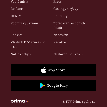
Volná místa
Press
Reklama
Castingy a výzvy
HbbTV
Kontakty
Podmínky užívání
Zpracování osobních
údajů
Cookies
Nápověda
Vlastník FTV Prima spol.
Redakce
s r.o.
Nahlásit chybu
Nastavení soukromí
App Store
Google Play
© FTV Prima spol. s r.o.