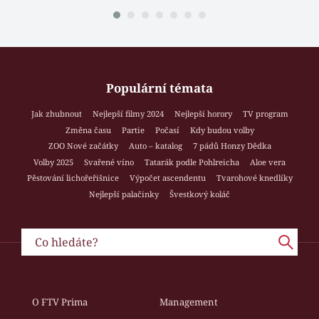
Populární témata
Jak zhubnout
Nejlepší filmy 2024
Nejlepší horory
TV program
Změna času
Partie
Počasí
Kdy budou volby
ZOO Nové začátky
Auto – katalog
7 pádů Honzy Dědka
Volby 2025
Svařené víno
Tatarák podle Pohlreicha
Aloe vera
Pěstování lichořeřišnice
Výpočet ascendentu
Tvarohové knedlíky
Nejlepší palačinky
Švestkový koláč
O FTV Prima
Management