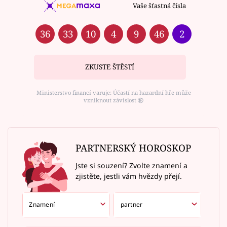
Vaše šťastná čísla
36
33
10
4
9
46
2
ZKUSTE ŠTĚSTÍ
Ministerstvo financí varuje: Účastí na hazardní hře může
vzniknout závislost ⑱
PARTNERSKÝ HOROSKOP
Jste si souzení? Zvolte znamení a
zjistěte, jestli vám hvězdy přejí.