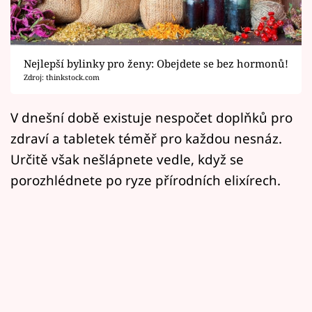
Horoskopy
Sledujte prima+
Nejlepší bylinky pro ženy: Obejdete se bez hormonů!
Filmový festival Karlovy Vary
Zdroj: thinkstock.com
Pořady
V dnešní době existuje nespočet doplňků pro
zdraví a tabletek téměř pro každou nesnáz.
Mámy sobě
Určitě však nešlápnete vedle, když se
porozhlédnete po ryze přírodních elixírech.
Přihlášení
Sledujte nás