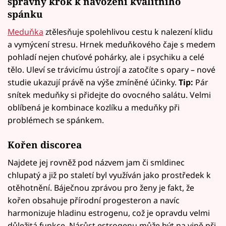
správný krok k navození kvalitního
spánku
Meduňka
ztělesňuje spolehlivou cestu k nalezení klidu
a vymýcení stresu. Hrnek meduňkového čaje s medem
pohladí nejen chuťové pohárky, ale i psychiku a celé
tělo. Uleví se trávicímu ústrojí a zatočíte s opary – nové
studie ukazují právě na výše zmíněné účinky.
Tip:
Pár
snítek meduňky si přidejte do ovocného salátu. Velmi
oblíbená je kombinace kozlíku a meduňky při
problémech se spánkem.
Kořen discorea
Najdete jej rovněž pod názvem jam či smldinec
chlupatý a již po staletí byl využíván jako prostředek k
otěhotnění. Báječnou zprávou pro ženy je fakt, že
kořen obsahuje přírodní progesteron a navíc
harmonizuje hladinu estrogenu, což je opravdu velmi
důležitá funkce. Nárůst estrogenu může být na vině při