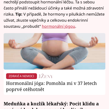
nechtějí podstoupit hormonální léčbu. Ta s sebou
často přináší nežádoucí účinky a také možná zdravotní
rizika.
Tip:
V případě, že hormony v pilulkách nemůžete
užívat, zkuste vaječníky a celkovou endokrinní
soustavu „probudit“
hormonální jógou
.
ZDRAVÍ A NEMOCI
Hormonální jóga: Pomohla mi v 37 letech
poprvé otěhotnět
Meduňka
a kozlík lékařský: Pocit klidu a