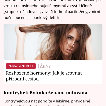
vzniku rakovinného bujení, myomů a cyst. Účinně
„stopne“ náladovost, zavlaží intimní partie ženy, zmírní
noční pocení a spánkový deficit.
ZDRAVÍ A NEMOCI
Rozhozené hormony: Jak je srovnat
přírodní cestou
Kontryhel: Bylinka ženami milovaná
Kontryhelovou nať pořídíte v lékárně, pravidelné